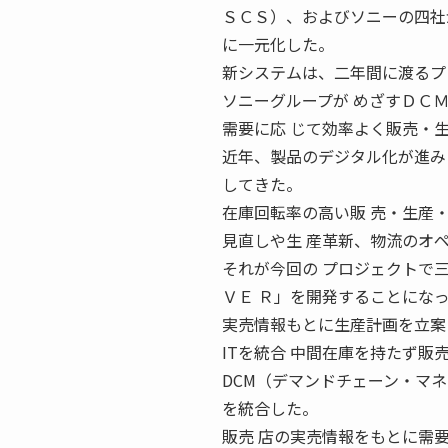
ＳＣＳ）、およびソニーの四社
に一元化した。
新システムは、二年間に渡るプ
ソニーグループが めざすＤＣ
需要に応 じて効率よく販売・
近年、製品のデジタル化が進み
してきた。
在庫回転率の高い販 売・生産
見直しや生 産革新、物流のオ
それが今回の プロジェクトで
ＶＥ Ｒ」を開発することにな
実売情報もとに生産計画を立案
ITを統合 中間在庫を持たず販
DCM（デマンドチェーン・マ
を統合した。
販売 店の実売情報をもとに需