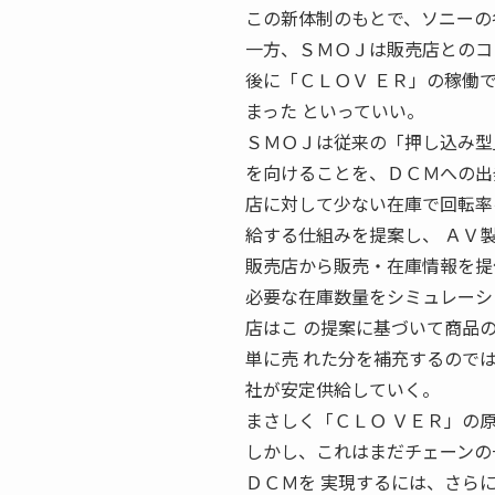
この新体制のもとで、ソニーの
一方、ＳＭＯＪは販売店とのコ
後に「ＣＬＯＶ ＥＲ」の稼働
まった といっていい。
ＳＭＯＪは従来の「押し込み型
を向けることを、ＤＣＭへの出
店に対して少ない在庫で回転率
給する仕組みを提案し、 ＡＶ
販売店から販売・在庫情報を提
必要な在庫数量をシミュレーシ
店はこ の提案に基づいて商品
単に売 れた分を補充するので
社が安定供給していく。
まさしく「ＣＬＯ ＶＥＲ」の
しかし、これはまだチェーンの
ＤＣＭを 実現するには、さら