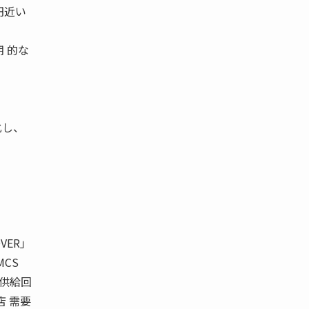
円近い
 的な
化し、
VER」
MCS
 供給回
店 需要