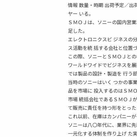
情報 数量・時期 出荷予定／出
ヤー いる。
ＳＭＯＪは、ソニーの国内営業
足した。
エレクトロニクスビ ジネスの
ス活動を統 括する会社と位置
この際、ソニーとＳＭＯＪとの
ワールドワイドでビジネスを展
では製品の設計・製造を 行う
当時のソニーはいく つかの事
品を市場に 投入するのはＳＭ
市場 統括会社であるＳＭＯＪ
て販売に責任を持つ形をとった
これ以前、在庫はカンパニーが
ソニーは八〇年代に、業界に先
一元化する体制を作り上げ た