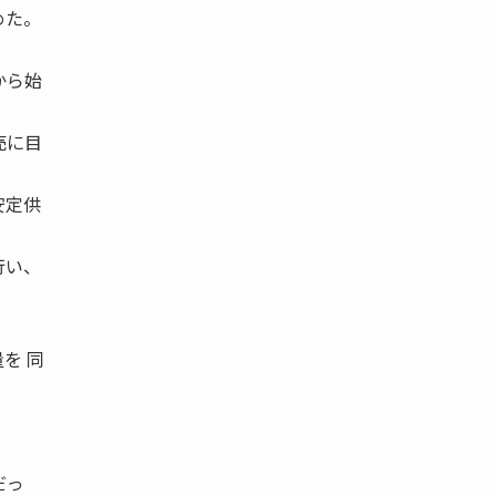
めた。
から始
売に目
安定供
。
行い、
を 同
だっ