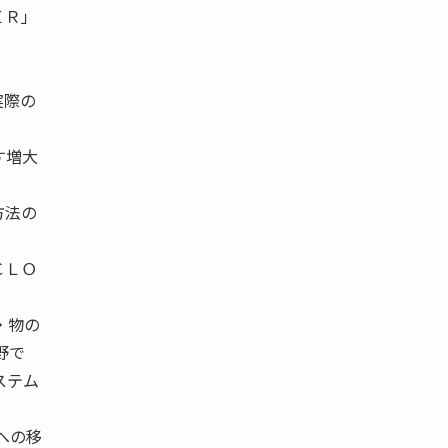
ＥＲ」
実際の
す増大
方法の
ＣＬＯ
・物の
野で
ステム
への移