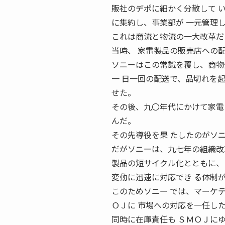
販社のデポに細かく分散して 
に集約し、事業部が 一元管理
これは商流と物流の一大改革だ
当時、 家電製品の販売店への
ソニーはこの常識を覆し、商物
一 日一回の配送で、品切れを
せた。
その後、九〇年代にかけて家電
んだ。
その先導役を果 たしたのがソ
だがソニーは、九七年の組織改
製品の短サイクル化とともに、
変動に迅速に対応でき る体制
このためソニー では、マーケ
ＯＪに 市場への対応を一任し
同時に在庫責任も ＳＭＯＪに