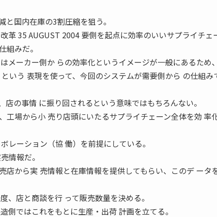
削減と国内在庫の3割圧縮を狙う。
改革 35 AUGUST 2004 要側を起点に効率のいいサプライチ
仕組みだ。
にはメーカー側か らの効率化というイメージが一般にあるため、
〞という 表現を使って、今回のシステムが需要側から の仕組み
、店の事情 に振り回されるという意味ではもちろんない。
、工場から小 売り店頭にいたるサプライチェーン全体を効 率
ラボレーション（協 働）を前提にしている。
実売情報だ。
売店から実 売情報と在庫情報を提供してもらい、このデ ータ
一度、店と商談を行 って販売数量を決める。
製造側ではこれをもとに生産・出荷 計画を立てる。