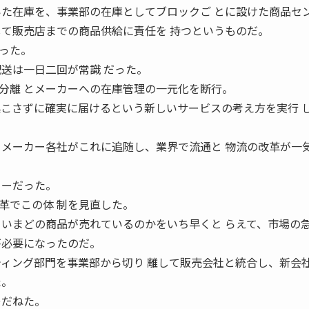
いた在庫を、事業部の在庫としてブロックご とに設けた商品セ
して販売店までの商品供給に責任を 持つというものだ。
った。
配送は一日二回が常識 だった。
分離 とメーカーへの在庫管理の一元化を断行。
起こさずに確実に届けるという新しいサービスの考え方を実行 
 メーカー各社がこれに追随し、業界で流通と 物流の改革が一
ニーだった。
革でこの体 制を見直した。
 いまどの商品が売れているのかをいち早くと らえて、市場の
が必要になったのだ。
ティング部門を事業部から切り 離して販売会社と統合し、新会
た。
ゆだねた。