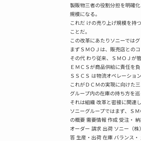
製販物三者の役割分担を明確化
規模になる。
これだ けの売り上げ規模を持
ことだ。
この改革にあたりソニーではグ
まずＳＭＯＪは、販売店とのコ
その代 わり従来、ＳＭＯＪが
ＥＭＣＳが商品供給に責任を負
ＳＳＣＳ は物流オペレーショ
これがＤＣＭの実現に向けた三
グループ内の在庫の持ち方を巡
それは組織 改革と密接に関連
ソニーグループではまず、ＳＭＯ
の概要 需要情報 作成 受注・ 納期
オーダー 請求 出荷 ソニー（株
答 生産・出荷 在庫 バランス・