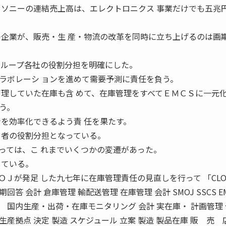
 ソニーの連結売上高は、エレクトロニクス 事業だけでも五兆
つ企業が、販売・生 産・物流の改革を同時に立ち上げるのは画期
 ループ各社の役割分担を明確にした。
ラボレーシ ョンを進めて需要予測に責任を負う。
管理していた在庫も含 めて、在庫管理をすべてＥＭＣＳに一元
う。
ンを効率化できるよう責 任を果たす。
 者の役割分担となっている。
っては、こ れまでいくつかの変遷があった。
している。
Ｊが発足 した九七年に在庫管理責任の見直しを行って 「CLO
回答 会計 倉庫管理 輸配送管理 在庫管理 会計 SMOJ SSCS E
） 国内生産・出荷・在庫モニタリング 会計 実在庫・ 計画管理
 生産拠点 決定 製造 スケジュール 立案 製造 製品在庫 販 売 