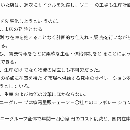
ていた店は、週次にサイクルを短縮し、ソニ ーの工場も生産計
トを効率化しようとい うのだ。
まま店の発 注となる。
剰 な在庫を抱えることなく計画的な仕入れ・販 売を行いなが
なる。
も、 需要情報をもとに柔軟な生産・供給体制をと ることによ
応できる。
、生産だけ でなく物流の見直しも不可欠だった。
間の拠点に在庫を持た ず市場へ供給する究極のオペレーションを
うとして いる。
、生産 および物流の改革にほかならない。
ニーグルー プは家電量販チェーン三〇社とのコラボレー ショ
ソニーグループ全体で年間一四〇億 円のコスト削減と、国内在