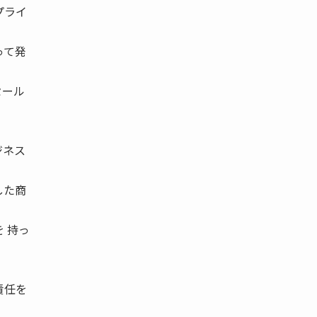
プライ
って発
セール
ジネス
した商
 持っ
責任を