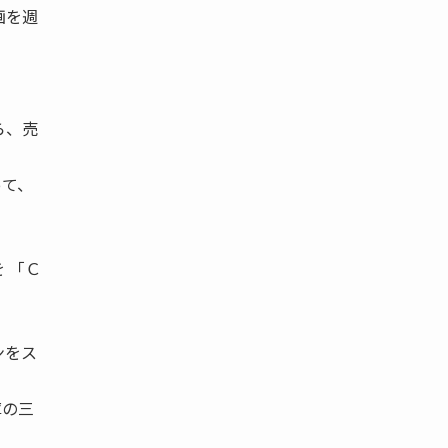
画を週
ら、売
って、
 「Ｃ
ンをス
庫の三