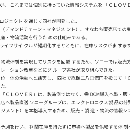
が、 これまでは個別に持っていた情報システムを 「ＣＬＯＶ
ロジェクト を通じて四社が開発した。
Ｍ（デマンドチェーン・マネジメ ント）、すなわち販売店での
生産・物流活動を行うた めの仕組みである。
ライフサイ クルが短期化するとともに、在庫リスクがま すま
・物流体制を実現してリスクを回避 するため、ソニーでは販売
ペレーション改革などにグ ループ各社が取り組んできた。
三位一体の活動へと結実し、 四社で総額二八〇億円を投じて「
った。
 「ＣＬＯＶＥＲ」は、製造側ではなく、需 DCM導入へ製・販
売店へ製品直送 ソニーグループは、エレクトロニクス製 品の分
ネ ジメント）を本格導入するため、販売・製 造・物流の情報シ
要予測を行い、中 間在庫を持たずに市場へ製品を供給する体 制