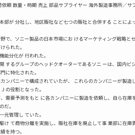
荷依頼 数量・時期 売上 部品サプライヤー 海外製造事務所／サ
本部が 分社し、地区販社など七つの販社と合併する ことによ
分野で、ソニー製品の日本市場にお けるマーケティング戦略と
づけられた。
機能分化が 行われた。
開 するグループのヘッドクオーターであるソニ ーは、国内ビ
部門に特化された。
業カンパニーで構成されていたが、 これらのカンパニーが製造
ＯＪの役割となった。
が、需要予測をもと に各カンパニーに製造を依頼し、自ら在庫を
のだ。
一元管理し ていた。
駆け て商物分離を実施し、販社在庫を廃止して事 業部に在庫
実績を持つ。