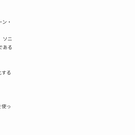
ェーン・
 ソニ
である
化する
を使っ