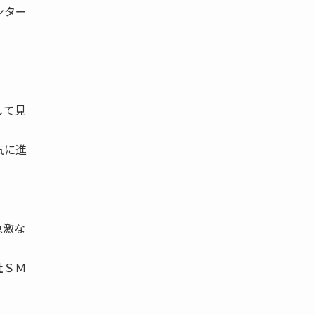
ンター
して見
気に進
急激な
社ＳＭ