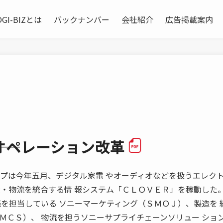
OGI-BIZとは
バックナンバー
会社紹介
広告掲載案内
―オペレーション改革
ニーグループは今年五月、デジタル家電 やオーディオなどを扱うエレク
産・物流を統合する情 報システム「ＣＬＯＶＥＲ」を稼動した
売を担当している ソニーマーケティング（ＳＭＯＪ）、製造を 
ＭＣＳ）、 物流を担うソニーサプライチェーンソリュー ショ