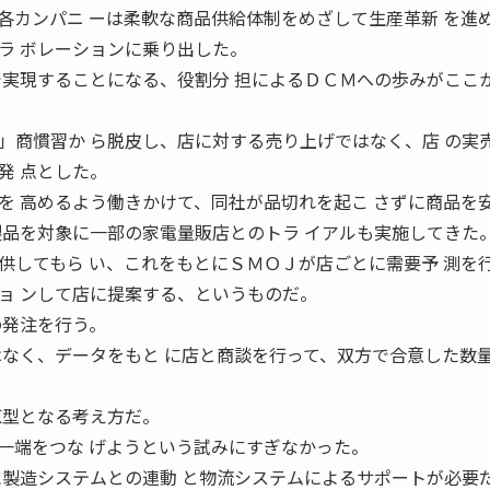
各カンパニ ーは柔軟な商品供給体制をめざして生産革新 を進
ラ ボレーションに乗り出した。
で実現することになる、役割分 担によるＤＣＭへの歩みがここ
」商慣習か ら脱皮し、店に対する売り上げではなく、店 の実
発 点とした。
を 高めるよう働きかけて、同社が品切れを起こ さずに商品を
製品を対象に一部の家電量販店とのトラ イアルも実施してきた
供してもら い、これをもとにＳＭＯＪが店ごとに需要予 測を
ョ ンして店に提案する、というものだ。
の発注を行う。
はなく、データをもと に店と商談を行って、双方で合意した数量
原型となる考え方だ。
一端をつな げようという試みにすぎなかった。
に製造システムとの連動 と物流システムによるサポートが必要