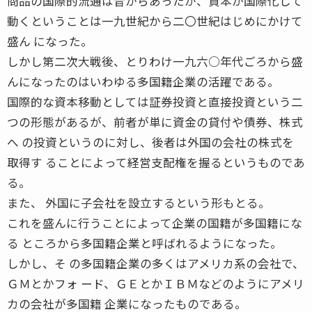
商品の国際的流通は昔からあったが、資本が国際化して
動くということは一九世紀から二〇世紀はじめにかけて
盛ん になった。
しかし第二次大戦後、とりわけ一九六○年代ごろから盛
んになったのはいわゆる多国籍企業の活躍である。
国際的な資本移動としては証券投資と直接投資という二
つの形態があるが、前者が単に資金の貸付や債券、株式
へ の投資というのに対し、後者は外国の会社の株式を
取得す ることによって経営支配権を握るというものであ
る。
また、 外国に子会社を設立するという形もとる。
これを盛んに行うことによって企業の国籍が多国籍にな
る ところから多国籍企業と呼ばれるようになった。
しかし、そ の多国籍企業の多くはアメリカ系の会社で、
ＧＭとかフォ ード、ＧＥとかＩＢＭなどのようにアメリ
カの会社が多国籍 企業になったものである。