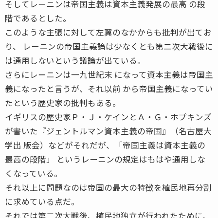
そしてレーニンは帝国主義は資本主義発展の最高 の段
階であるとした。
このような主張に対して左翼のなかからも批判が出てお
り、 レーニンの帝国主義論は少なくとも第二次大戦後に
は通用しないという議論が出ている。
さらにレーニンは一九世紀末 になって資本主義は帝国主
義になったと言うが、それ以前 から帝国主義になってい
たという歴史家の批判もある。
イギリスの歴史家Ｐ・Ｊ・ケインとＡ・Ｇ・ホプキンズ
が書いた『ジェントルマン資本主義の帝国』（名古屋大
学出 版会）などがそれだが、「帝国主義は資本主義の
最高の段階」 というレーニンの規定はもはや通用しな
くなっている。
それ以上に問題なのは帝国の最大の特徴を植民地再分割
に求めている点だ。
それでは第二次大戦後、植民地独立が行われたために、