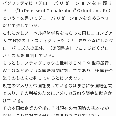
バグワッティは『グ ロ ー バ リ ゼ ー シ ョ ン を 弁 護 す
る 』（"In Defense of Globalization" Oxford Univ Pr ）
という本を書いてグローバ リゼーションを進めるべき
だと主張している。
これに対しノーベル経済学賞をもらった同じコロンビア
大 学教授のＪ・スティグリッツは『世界を不幸にしたグ
ローバ リズムの正体』（徳間書店）でこっぴどくグロー
バリズムを 批判している。
もっとも、スティグリッツの批判はＩＭＦや 世界銀行、
ＷＴＯなどのような国際機関に対してであり、多 国籍企
業そのものを批判しているとはいえない。
現在のアメリカ帝国を支えているのはまさに多国籍企業
であり、その利益のためにアメリカ政府や議会に働きか
けて いる。
その多国籍企業の分析こそは現在の帝国論の基本な の
だが、これに対する分析はあまりなされていない。