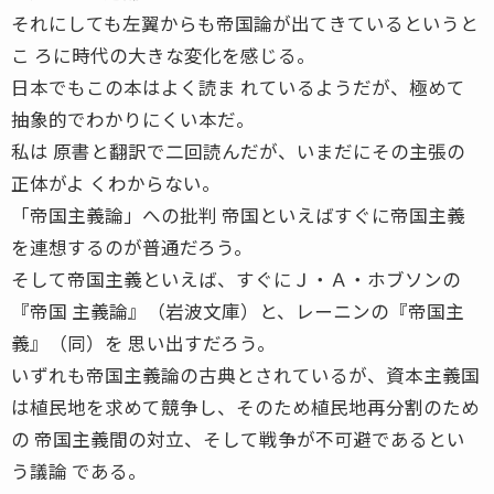
それにしても左翼からも帝国論が出てきているというと
こ ろに時代の大きな変化を感じる。
日本でもこの本はよく読ま れているようだが、極めて
抽象的でわかりにくい本だ。
私は 原書と翻訳で二回読んだが、いまだにその主張の
正体がよ くわからない。
「帝国主義論」への批判 帝国といえばすぐに帝国主義
を連想するのが普通だろう。
そして帝国主義といえば、すぐにＪ・Ａ・ホブソンの
『帝国 主義論』（岩波文庫）と、レーニンの『帝国主
義』（同）を 思い出すだろう。
いずれも帝国主義論の古典とされているが、資本主義国
は植民地を求めて競争し、そのため植民地再分割のため
の 帝国主義間の対立、そして戦争が不可避であるとい
う議論 である。