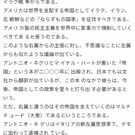
イラク戦 争からである。
アメリカは世界を支配する帝国としてイラク、イラン、
北 朝鮮などの「ならずもの国家」を征伐すべきである、
アメリ カ製の民主主義を世界中に軍事力で強制していく
べきであ る――と言うのである。
このような右翼からの主張に対し、不思議なことに左翼
からも似たような議論が出ている。
アントニオ・ネグリとマ イケル・ハートが書いた『帝
国』という本が二○○○年に 出版され、日本でも以文
社から翻訳が出ているが、この本 のなかで彼らは、今
後、帝国としての政策を堂々と打ち出 す必要があると
いう。
ただ、右翼と違うのはその帝国を支えていくのはマルチ
チ ュード（大衆）であるというところである。
アントニオ・ネ グリはイタリアの新左翼思想家で、デモ
に加わって逮捕され ている。