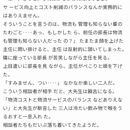
サ ービス向上とコスト削減のバランスなんか実務的に
はありえません。
そういうことを言うのは、物流も 管理も知らない輩の
たわごと‥‥あっ、もしかした ら、前任の部長は物流
も管理も知らない人だった の？」 たまたま顔を上げた
主任に問い掛けると、主任 は反射的に頷いてしまった。
隣に座っている部長 が苦笑しながら主任を見る。
上目遣いに部長を見 ながら、主任がぺこりと頭を下げ
た。
「すみません、つい‥‥」 なかなか楽しい二人だ。
こういう相談者が相手 だと、大先生は饒舌になる。
「物流コストと物流サービスのバランス などありえな
い」と大先生が断言した 三人は冷たい飲み物で喉をう
るおすと一息入れ た。
相談者たちもだいぶ落ち着いてきたようだ。