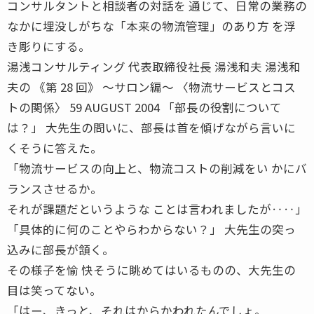
コンサルタントと相談者の対話を 通じて、日常の業務の
なかに埋没しがちな「本来の物流管理」のあり方 を浮
き彫りにする。
湯浅コンサルティング 代表取締役社長 湯浅和夫 湯浅和
夫の 《第 28 回》 〜サロン編〜 〈物流サービスとコス
トの関係〉 59 AUGUST 2004 「部長の役割について
は？」 大先生の問いに、部長は首を傾げながら言いに
くそうに答えた。
「物流サービスの向上と、物流コストの削減をい かにバ
ランスさせるか。
それが課題だというような ことは言われましたが‥‥」
「具体的に何のことやらわからない？」 大先生の突っ
込みに部長が頷く。
その様子を愉 快そうに眺めてはいるものの、大先生の
目は笑ってない。
「はー、きっと、それはからかわれたんでしょ。