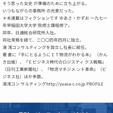
そう思った女史 が準備のために立ち上がる。
いつもながらの事務所 の光景だった。
＊本連載はフィクションです ゆあさ・かずお 一九七一
年早稲田大学大学 院修士課程修了。
同年、日通総合研究所入社。
同社常務を経て、二〇〇四年四月に独立。
湯 浅コンサルティングを設立し社長に就任。
著 書に『手にとるようにＩＴ物流がわかる本』 （かん
き出版）、『Ｅビジネス時代のロジスティ クス戦略』
（日刊工業新聞社）、『物流マネジメ ント革命』（ビ
ジネス社）ほか多数。
湯浅コン サルティングhttp://yuasa-c.co.jp PROFILE