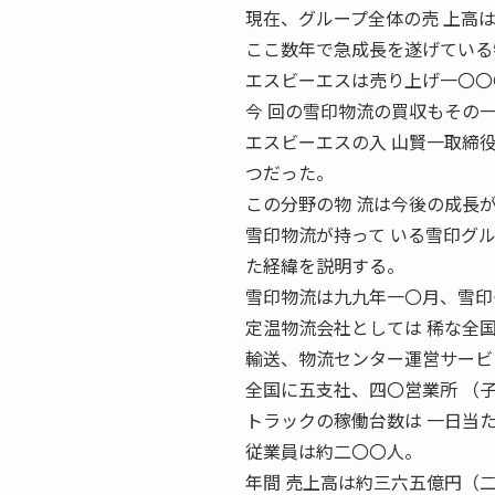
現在、グループ全体の売 上高
ここ数年で急成長を遂げている
エスビーエスは売り上げ一〇〇
今 回の雪印物流の買収もその
エスビーエスの入 山賢一取締
つだった。
この分野の物 流は今後の成長
雪印物流が持って いる雪印グ
た経緯を説明する。
雪印物流は九九年一〇月、雪印
定温物流会社としては 稀な全
輸送、物流センター運営サービ
全国に五支社、四〇営業所 （
トラックの稼働台数は 一日当
従業員は約二〇〇人。
年間 売上高は約三六五億円（