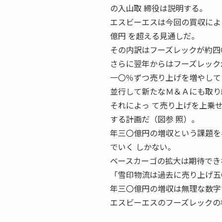
の入山取 締役は説明する。
エスビーエスは今回の買収によ
億円 を超える見通しだ。
その内訳はフーズレックが約四
さらに翌年からはフーズレック
一〇％ずつ売り上げを増やして
並行して新たなＭ＆Ａにも取り
それによっ て売り上げを上乗
する計画だ（図参 照）。
年三〇億円の増収という課題を
でいく しかない。
ベースカーゴの拡大は期待でき
「雪印物流は過去に売り上げ五
年三〇億円の増収は無理な数字
エスビーエスのフーズレックの