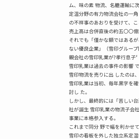
ム、味の素 物流、名糖運輸に
定温分野の有力物流会社の一角
の不祥事のあおりを受けて、こ
売上高は合併直後の約五〇〇億
それでも「僅かな額ではあるが
ない優良企業」（雪印グループ
親会社の雪印乳業が?孝行息子
雪印乳業は過去の事件の影響 
雪印物流を売りに出 したのは
雪印乳業は当初、毎年黒字を確
討し た。
しかし、最終的には「苦しい台所
社が誕生 雪印乳業の物流子会
事業に本格参入する。
これまで同分 野で幅を利かせ
雪印の看板を外した独立系定温