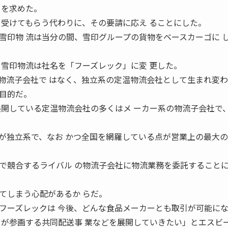
とを求めた。
き受けてもらう代わりに、その要請に応え ることにした。
雪印物 流は当分の間、雪印グループの貨物をベースカーゴに 
、雪印物流は社名を「フーズレック」に変 更した。
物流子会社で はなく、独立系の定温物流会社として生まれ変
目的だ。
展開している定温物流会社の多くはメ ーカー系の物流子会社で
が独立系で、なお かつ全国を網羅している点が営業上の最大
で競合するライバル の物流子会社に物流業務を委託すること
てしまう心配があるか らだ。
フーズレックは 今後、どんな食品メーカーとも取引が可能に
ーが参画する共同配送事 業などを展開していきたい」とエスビ