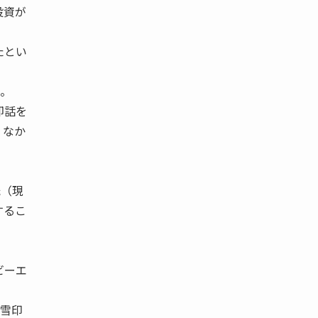
投資が
たとい
た。
却話を
、なか
氏（現
するこ
ビーエ
が雪印