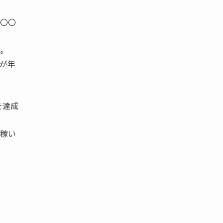
六〇〇
円。
が年
を達成
で稼い