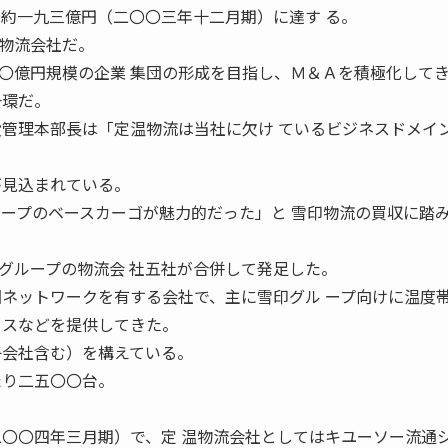
は約一九三億円（二〇〇三年十二月期）に達す る。
物流会社だ。
〇億円規模の企業 集団の形成を目指し、Ｍ＆Ａを積極化して
一環だ。
役管理本部長は「定温物流は当社に欠け ているビジネスドメイ
が見込まれている。
ループのベースカーゴが魅力的だった」と 雪印物流の買収に踏
グループの物流会 社五社が合併して発足した。
国ネットワークを有する会社で、主に雪印グル ープ向けに温度
 スなどを提供してきた。
子会社含む）を構えている。
たり二五〇〇台。
二〇〇四年三月期）で、定 温物流会社としてはキユーソー流通