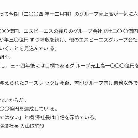
って今期（二〇〇四 年十二月期）のグループ売上高が一気に
〇〇億円、エスビーエスの残りのグループ会社で計二〇 〇億
が年三〇億円 ずつ増収を続け、他のエスビーエスグループ会社
いくことを見込んでい る。
組む。
せし、三〜四年後には目標であるグ ループ売上高一〇〇〇億円
与えられたフーズレ ックは今後、雪印グループ向け業務以外
ないからだ。
〇〇億円を達成してい る。
ではない」と横 澤社長は自信を深めている。
横澤社長 入山取締役