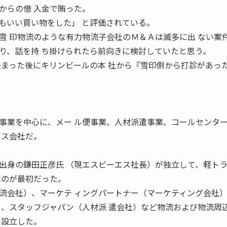
からの借 入金で賄った。
もいい買い物をした」 と評価されている。
雪 印物流のような有力物流子会社のＭ＆Ａは滅多に出 ない案
り、話を持 ち掛けられたら前向きに検討していたと思う。
決まった後にキリンビールの本 社から『雪印側から打診があっ
事業を中心に、メー ル便事業、人材派遣事業、コールセンタ
ビス会社だ。
出身の鎌田正彦氏 （現エスビーエス社長）が独立して、軽ト
たのが最初だった。
流会社）、マーケテ ィングパートナー（マーケティング会社
）、スタッフジャパン（人材派 遣会社）など物流および物流周
で設立した。