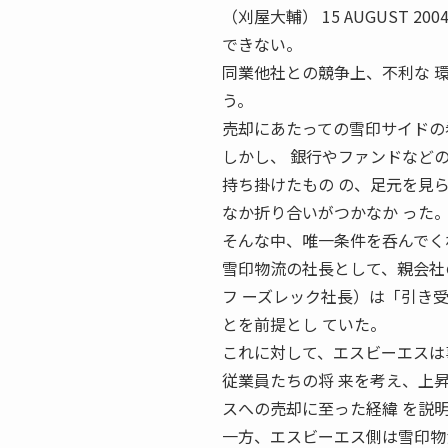
（刈屋大輔） 15 AUGUST
できない。
同業他社との競争上、不利な 
う。
売却にあたっての雪印サイドの
しかし、 銀行やファンドなど
持ち掛けたもの の、足元を見
なか折り合いがつかなか った
そんな中、唯一条件を呑んでく
雪印物流の社長として、親会社
フ ーズレック社長）は「引き
とを前提とし ていた。
これに対して、エスビーエスは
従業員たちの将 来を考え、上
スへの売却に至った経緯 を説
一方、エスビーエス側は雪印物