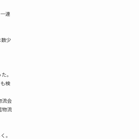
た一連
は数少
った。
とも検
物流会
温物流
いく。