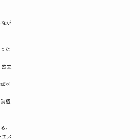
しなが
わった
、独立
の武器
に消極
なる。
ーエス