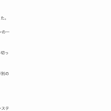
きた。
ンの一
み切っ
帯別の
システ