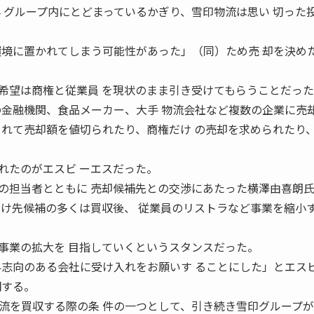
 2004 グループ内にとどまっているかぎり、雪印物流は思い 切った
環境に置かれてしまう可能性があった」（同）ため売 却を決め
希望は商権と従業員 を現状のまま引き受けてもらうことだっ
の金融機関、食品メーカー、大手 物流会社など複数の企業に売
られて売却額を値切られたり、商権だけ の売却を求められたり
。
れたのがエスビ ーエスだった。
の担当者とともに 売却候補先との交渉にあたった横澤由喜朗
受け先候補の多くは買収後、 従業員のリストラなど事業を縮小
事業の拡大を 目指していくというスタンスだった。
昇志向のある会社に受け入れをお願いす ることにした」とエス
明する。
流を買収する際の条 件の一つとして、引き続き雪印グループ