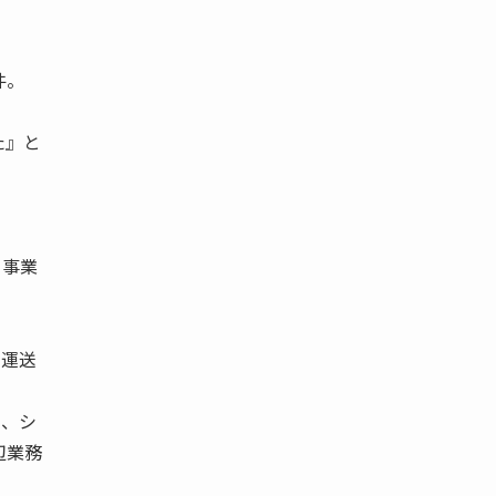
件。
た』と
ー事業
ラ運送
）、シ
辺業務