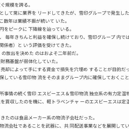
次ぐ規模を誇る。
として常に業界を リードしてきたが、雪印グループで発生し
こ数年は業績不振が続いて いた。
円をピークに 下降線を辿っている。
、 毎年きちんと利益を確保し続けており、雪印グループ 内で
関係者）と いう評価を受けてきた。
〞の放出を決めた のはおよそ二年前だ。
で財務基盤が弱体化していた。
、売却によって手にする資金で損失を穴埋め することが目的だ
保している雪印物 流をそのままグループ内に確保しておくこ
事情の続く雪印 エスビーエス＆雪印物流 ――独立系の有力定温
社を買収したのを機に、軽トラベンチャ ーのエスビーエスは定
てきたのは食品メーカー系の物流子会社だった。
物流会社であることを武器に、共 同配送事業などを展開して