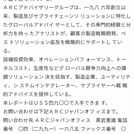
ＡＲＣアドバイザリーグループは、一九八 六年創立以
来、製造及びサプライチェーンソ リューションに特化し
たグローバルアドバイ ザーとして、その専門的経験と分
析力を持っ たアナリストが、顧客の製造戦略開発、ベ
ス トソリューション追及を戦略的にサポートし てい
る。
設備投資効果、オペレーションパフ ォーマンス、トー
タルコスト、生産性などグ ローバル競争力向上への課
題ソリューション 決を目指す、製造企業、ユーティリテ
ィ、シ ステムインテグレーター、サプライヤーへ戦 略
的アドバイスを提供している。
本レポートはＵＳ＄四九〇〇で入手できま す。
お問い合わせは下記ＡＲＣジャパンオフ ィスまで。
問い合わせ先 ＡＲＣジャパンオフィス 黒岩重雄 電話
番号 〇四（二九九一）一六八五 ファックス番号 〇