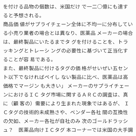
を付ける品物の個数は、米国だけ で一二○億にも達す
ると予想される。
商品価 値がサプライチェーン全体に不均一に分布してい
る小売り業者の場合とは異なり、医薬品 メーカーの場合
は、最終製品にいたるまでタ グを付けることを、トラ
ッキングとトレーシ ングの必要性に基づいて正当化す
ることが容 易である。
また、最終製品に付けるタグの価 格がせいぜい五セン
ト以下でなければペイし ない製品に比べ、医薬品は高
価格でマージン も大きい」 メーカーのサプライチェー
ンにおけるＩＣ タグ市場に関するＡＲＣの調査は、真
に（顧 客の）需要により生まれた現象ではあるが、 Ｉ
Ｃタグの技術的未成熟さや、ベンダー各社 間の互換性
の欠如、メーカー各社が自社のみ 次のゴールドラッシ
ュ？ 医薬品向けＩＣタグ 本コーナーでは米国の大手調