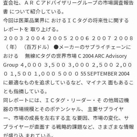
査会社、ＡＲ Ｃアドバイザリーグループの市場調査報告
書 について紹介している。
今回は医薬品業界に おけるＩＣタグの将来性に関する
レポートを 取り上げる。
２００３ ２００４ ２００５ ２００６ ２００７ ２００８
（ 年） （百万ドル） ●メーカーのサプライチェーンに
おける 無線ICタグの世界市場 C 2004 ARC Advisory
Group ４,０００ ３,５００ ３,０００ ２,５００ ２,００
０ １,５００ １,０００ ５００ ０ 55 SEPTEMBER 2004
に最適なものを追求しているなど、マイナス 面もあるこ
とも指摘している。
同レポートには、ＩＣタグ・リーダー・そ の他周辺機
器の市場規模とそのポテンシャル、 主要サプライヤ
ー、市場の成長を左右する主 な要因、市場の変化、サ
プライヤーが直面す る戦略的課題など、さまざまな情報
が盛り込 まれている。