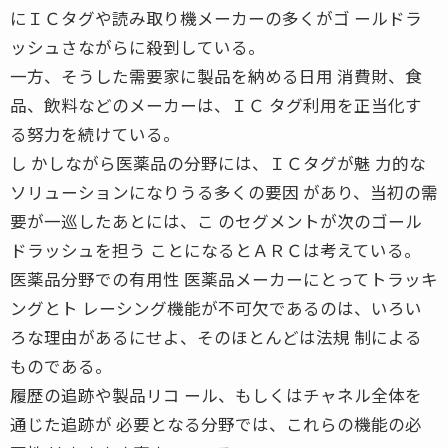
にＩＣタグや読み取り機メーカーの多くがゴ ールドラ
ッシュさながらに殺到している。
一方、そうした需要家に製品を納める日用 消費財、食
品、飲料などのメーカーは、ＩＣ タグ利用を正当化す
る努力を続けている。
し かしながら医薬品の分野には、ＩＣタグが魅 力的な
ソリューションになりうる多くの要因 があり、当初の需
要が一巡したあとには、こ のセグメントが次のゴール
ドラッシュを担う ことになるとＡＲＣは考えている。
医薬品分野での有用性 医薬品メーカーにとってトラッキ
ングとト レーシング機能が不可欠であるのは、いろい
ろな理由があるにせよ、そのほとんどは法規 制による
ものである。
履歴の追跡や製品リコ ール、もしくはチャネル全体を
通じた追跡が 必要となる分野では、これらの機能の必