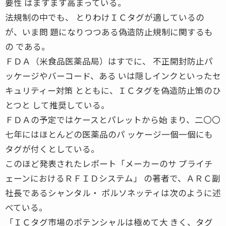
要性 はますます高まっている。
法規制の中でも、 とりわけＩＣタグが適しているの
が、いま問 題になりつつある偽造防止規制に関するも
の である。
ＦＤＡ（米食品医薬品局）はすでに、 不正開封防止パ
ッケージやバーコード、ある いは隠しインクといったセ
キュリティー対策 とともに、ＩＣタグを偽造防止策のひ
とつと して推奨している。
ＦＤＡの予定ではケースとパレットから始 まり、二〇〇
七年にはほとんどの医薬品のパ ッケージ一個一個にも
タグが付くとしている。
このほど発表されたレポート「メーカーのサ プライチ
ェーンにおけるＲＦＩＤシステム」 の著者で、ＡＲＣ副
社長であるシャンタル・ ポルソネッティは次のように述
べている。
「ＩＣタグ市場のポテンシャルは極めて大 きく、タグ