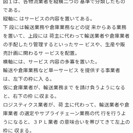
図１は、各物流業者を縦横二つの 基準で分類したもの
である。
縦軸に はサービスの内容を置いてある。
下 段には輸送業務や倉庫業務などの従 来からある業務
を置いて、上段には 荷主に代わって輸送業者や倉庫業者
の手配したり管理するといったサー ビスや、生産や販
売計画に関わるサ ービスを配置。
横軸には、サービス 内容の多寡を置いた。
輸送や倉庫業務など単一サービス を提供する事業者
は、左下の枠に入 る。
仮に倉庫業者が、輸送業務まで を請け負うようになる
と、右下の枠 に収まる。
ロジスティクス業者が、荷 主に代わって、輸送業者や倉
庫業者 の選定やサプライチェーン業務の代 行を行うよ
うになると、３ＰＬ業者 の意味合いを帯びてきて左上の
枠に 収まる。