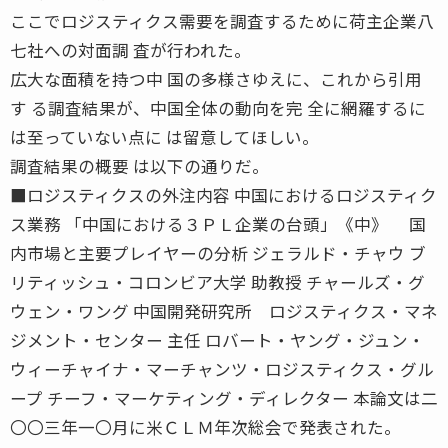
ここでロジスティクス需要を調査するために荷主企業八
七社への対面調 査が行われた。
広大な面積を持つ中 国の多様さゆえに、これから引用
す る調査結果が、中国全体の動向を完 全に網羅するに
は至っていない点に は留意してほしい。
調査結果の概要 は以下の通りだ。
■ロジスティクスの外注内容 中国におけるロジスティク
ス業務 「中国における３ＰＬ企業の台頭」《中》 国
内市場と主要プレイヤーの分析 ジェラルド・チャウ ブ
リティッシュ・コロンビア大学 助教授 チャールズ・グ
ウェン・ワング 中国開発研究所 ロジスティクス・マネ
ジメント・センター 主任 ロバート・ヤング・ジュン・
ウィーチャイナ・マーチャンツ・ロジスティクス・グル
ープ チーフ・マーケティング・ディレクター 本論文は二
〇〇三年一〇月に米ＣＬＭ年次総会で発表された。