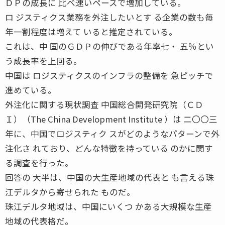
ＤＰの成長に 比べ速いペースで増加している。
ロ ジスティクス業務を外注したいとす る企業の数も毎
年一割程度は増えて いると推定されている。
これは、中 国のＧＤＰの伸びである年率七・ 五％とい
う成長率を上回る。
中国は ロジスティクスのインフラの整備を 急ピッチで
進めている。
外注化に関する現状調査 中国総合開発研究院（ＣＤ
Ｉ）（The China Development Institute ）は 二〇〇三
年に、中国でロジスティク スがどのようなパターンで外
注化さ れており、どんな特徴を持っている のかに関す
る調査を行った。
回答の 大半は、中国の大生産地域の代表と も言える珠
江デルタから寄せられた ものだ。
珠江デルタ地域は、中国にいくつ かある大規模な生産
地域の代表格だ。