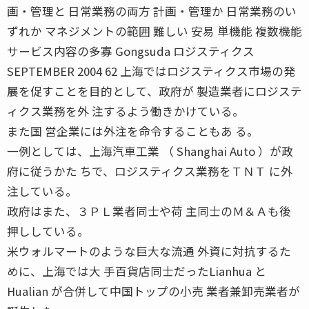
画・管理と 日常業務の両方 計画・管理か 日常業務のい
ずれか マネジメントの範囲 難しい 安易 単機能 複数機能
サービス内容の多寡 Gongsuda ロジスティクス
SEPTEMBER 2004 62 上海ではロジスティクス市場の発
展を促すことを目的として、政府が 製造業者にロジステ
ィクス業務を外 注するよう働きかけている。
また国 営企業には外注を命令することもあ る。
一例としては、上海汽車工業 （ Shanghai Auto ）が政
府に従うかた ちで、ロジスティクス業務をＴＮＴ に外
注している。
政府はまた、３ＰＬ業者同士や荷 主同士のＭ＆Ａも後
押ししている。
米ウォルマートのような巨大な流通 外資に対抗するた
めに、上海では大 手百貨店同士だったLianhua と
Hualian が合併して中国トップの小売 業者兼卸売業者が