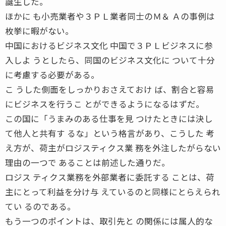
誕生した。
ほかに も小売業者や３ＰＬ業者同士のＭ＆ Ａの事例は
枚挙に暇がない。
中国におけるビジネス文化 中国で３ＰＬビジネスに参
入しよ うとしたら、同国のビジネス文化に ついて十分
に考慮する必要がある。
こ うした側面をしっかりおさえておけ ば、割合と容易
にビジネスを行うこ とができるようになるはずだ。
この国に「うまみのある仕事を見 つけたときには決し
て他人と共有す るな」という格言があり、こうした 考
え方が、荷主がロジスティクス業 務を外注したがらない
理由の一つで あることは前述した通りだ。
ロジス ティクス業務を外部業者に委託する ことは、荷
主にとって利益を分け与 えているのと同様にとらえられ
てい るのである。
もう一つのポイントは、取引先と の関係には属人的な