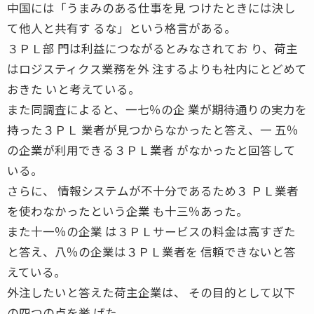
中国には「うまみのある仕事を見 つけたときには決し
て他人と共有す るな」という格言がある。
３ＰＬ部 門は利益につながるとみなされてお り、荷主
はロジスティクス業務を外 注するよりも社内にとどめて
おきた いと考えている。
また同調査によると、一七％の企 業が期待通りの実力を
持った３ＰＬ 業者が見つからなかったと答え、一 五％
の企業が利用できる３ＰＬ業者 がなかったと回答して
いる。
さらに、 情報システムが不十分であるため３ ＰＬ業者
を使わなかったという企業 も十三％あった。
また十一％の企業 は３ＰＬサービスの料金は高すぎた
と答え、八％の企業は３ＰＬ業者を 信頼できないと答
えている。
外注したいと答えた荷主企業は、 その目的として以下
の四つの点を挙 げた。