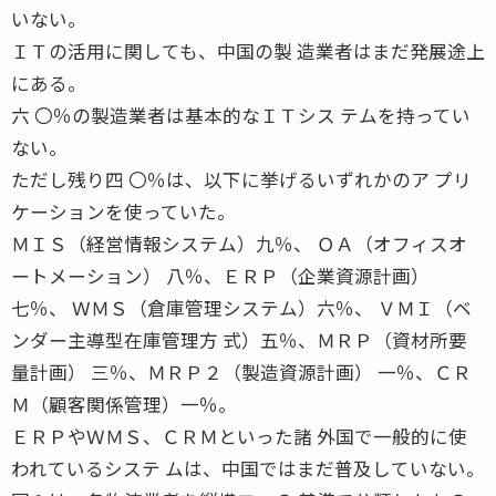
いない。
ＩＴの活用に関しても、中国の製 造業者はまだ発展途上
にある。
六 〇％の製造業者は基本的なＩＴシス テムを持ってい
ない。
ただし残り四 〇％は、以下に挙げるいずれかのア プリ
ケーションを使っていた。
ＭＩＳ（経営情報システム）九％、 ＯＡ（オフィスオ
ートメーション） 八％、ＥＲＰ（企業資源計画）
七％、 ＷＭＳ（倉庫管理システム）六％、 ＶＭＩ（ベ
ンダー主導型在庫管理方 式）五％、ＭＲＰ（資材所要
量計画） 三％、ＭＲＰ２（製造資源計画） 一％、ＣＲ
Ｍ（顧客関係管理）一％。
ＥＲＰやＷＭＳ、ＣＲＭといった諸 外国で一般的に使
われているシステ ムは、中国ではまだ普及していない。