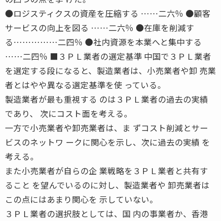
●ロジスティクスの資産を圧縮する ……二六％ ●顧客
サービスの向上を図る ……二六％ ●在庫を削減す
る……………二四％ ●社内資源を本業へと集中する
……二四％ ■３ＰＬ業者の選定基準 中国で３ＰＬ業者
を選定する段になると、製造業者は、小売業者や卸 売業
者とはやや異なる選定基準を使 っている。
製造業者が最も重視する のは３ＰＬ業者の過去の実績
であり、 次にコスト面を考える。
一方で小売業者や卸売業者は、ま ずコスト削減とサー
ビスのネットワ ークに関心を示し、次に過去の実績 を
考える。
また小売業者が自らの企 業戦略を３ＰＬ業者と共有す
ること を望んでいるのに対し、製造業者や 卸売業者は
この点にはあまり関心を 示していない。
３ＰＬ業者の選択肢としては、国 内の事業者か、香港