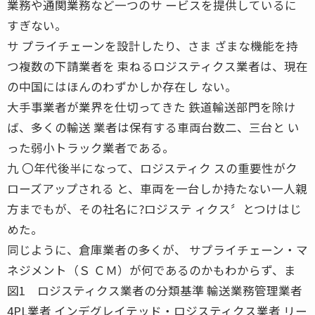
業務や通関業務など一つのサ ービスを提供しているに
すぎない。
サ プライチェーンを設計したり、さま ざまな機能を持
つ複数の下請業者を 束ねるロジスティクス業者は、現在
の中国にはほんのわずかしか存在し ない。
大手事業者が業界を仕切ってきた 鉄道輸送部門を除け
ば、多くの輸送 業者は保有する車両台数二、三台と い
った弱小トラック業者である。
九 〇年代後半になって、ロジスティク スの重要性がク
ローズアップされる と、車両を一台しか持たない一人親
方までもが、その社名に?ロジステ ィクス〞とつけはじ
めた。
同じように、倉庫業者の多くが、 サプライチェーン・マ
ネジメント（Ｓ ＣＭ）が何であるのかもわからず、ま
図1 ロジスティクス業者の分類基準 輸送業務管理業者
4PL業者 インデグレイテッド・ロジスティクス業者 リー