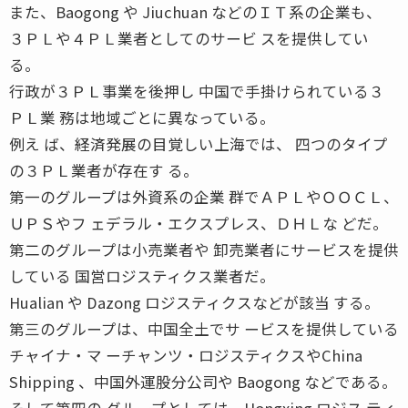
また、Baogong や Jiuchuan などのＩＴ系の企業も、
３ＰＬや４ＰＬ業者としてのサービ スを提供してい
る。
行政が３ＰＬ事業を後押し 中国で手掛けられている３
ＰＬ業 務は地域ごとに異なっている。
例え ば、経済発展の目覚しい上海では、 四つのタイプ
の３ＰＬ業者が存在す る。
第一のグループは外資系の企業 群でＡＰＬやＯＯＣＬ、
ＵＰＳやフ ェデラル・エクスプレス、ＤＨＬな どだ。
第二のグループは小売業者や 卸売業者にサービスを提供
している 国営ロジスティクス業者だ。
Hualian や Dazong ロジスティクスなどが該当 する。
第三のグループは、中国全土でサ ービスを提供している
チャイナ・マ ーチャンツ・ロジスティクスやChina
Shipping 、中国外運股分公司や Baogong などである。
そして第四の グループとしては、Hongxing ロジス ティ