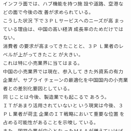
インフラ面では、ハブ機能を持つ施 設や道路、空港な
どの面で今後の改 善が求められている。
こうした状況 下で３ＰＬサービスへのニーズが高 まっ
ている理由は、中国の高い経済 成長率のためだけでは
ない。
消費者 の要求が高まってきたことと、３Ｐ Ｌ業者のレ
ベルが上がってきたこと が大きい。
これは特に小売業界に当てはまる。
中国の小売業界では現在、参入して きた外資系の有力
企業が、サプライ チェーンの最適化を中国国内の小売業
者との差別化要因としている。
同 じことは今後、製造業でも起こるで あろう。
ＩＴがあまり活用されていないと いう現実は今後、３
ＰＬ業者が荷主 企業のＩＴ戦略において重要な位置 を
占める可能性があることを示唆し ている。
また、国営企業が中心とな ったＭ＆Ａが増えていけば、