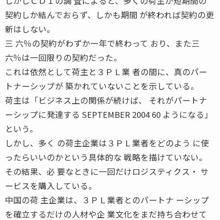
しかしＣＤＩの調 査によると、多くの荷主が短期間の
契約しか結んでおらず、しかも期間 が終われば契約の更
新はしない。
三 六％の契約がわずか一年で終わって おり、また三
六％は一回限りの契約だった。
これは依然として荷主と３ＰＬ業 者の間に、真のパー
トナーシップが 築かれていないことを示している。
荷主は「ビジネス上の関係が続けば、 それがパートナ
ーシップに発達する SEPTEMBER 2004 60 ようになる」
という。
しかし、多く の荷主企業は３ＰＬ業者をどのよう に使
ったらいいのかという具体的な 戦略を描けていない。
その結果、必 要なときに一回だけロジスティクス・ サ
ービスを購入している。
中国の荷 主企業は、３ＰＬ業者とのパートナ ーシップ
を確立するだけの人材や企 業文化をまだ持ち合わせて