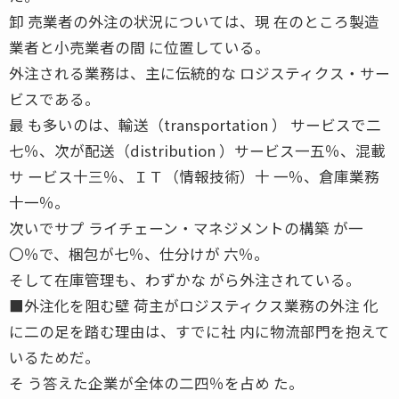
卸 売業者の外注の状況については、現 在のところ製造
業者と小売業者の間 に位置している。
外注される業務は、主に伝統的な ロジスティクス・サー
ビスである。
最 も多いのは、輸送（transportation ） サービスで二
七％、次が配送（distribution ）サービス一五％、混載
サ ービス十三％、ＩＴ（情報技術）十 一％、倉庫業務
十一％。
次いでサプ ライチェーン・マネジメントの構築 が一
〇％で、梱包が七％、仕分けが 六％。
そして在庫管理も、わずかな がら外注されている。
■外注化を阻む壁 荷主がロジスティクス業務の外注 化
に二の足を踏む理由は、すでに社 内に物流部門を抱えて
いるためだ。
そ う答えた企業が全体の二四％を占め た。