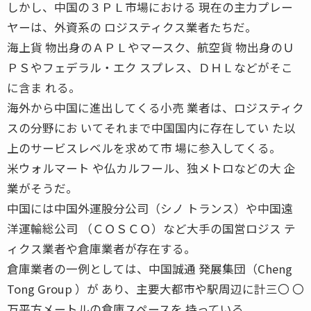
しかし、中国の３ＰＬ市場における 現在の主力プレー
ヤーは、外資系の ロジスティクス業者たちだ。
海上貨 物出身のＡＰＬやマースク、航空貨 物出身のＵ
ＰＳやフェデラル・エク スプレス、ＤＨＬなどがそこ
に含ま れる。
海外から中国に進出してくる小売 業者は、ロジスティク
スの分野にお いてそれまで中国国内に存在してい た以
上のサービスレベルを求めて市 場に参入してくる。
米ウォルマート や仏カルフール、独メトロなどの大 企
業がそうだ。
中国には中国外運股分公司（シノ トランス）や中国遠
洋運輸総公司 （ＣＯＳＣＯ）など大手の国営ロジス テ
ィクス業者や倉庫業者が存在する。
倉庫業者の一例としては、中国誠通 発展集団（Cheng
Tong Group ）が あり、主要大都市や駅周辺に計三〇 〇
万平方メートルの倉庫スペースを 持っている。