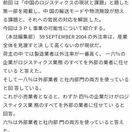
前回 は「中国のロジスティクスの現状と課題」と題した
第一部を掲載し、中 国の輸送モードや物流施設が抱え
る課題と、それへの官民の対応を解説 した。
今回は３ＰＬ事業の可能性について紹介する。
（本誌編集部） 59 SEPTEMBER 2004 の外注率は、産業
全体を見渡すと決 して高くないのが現状だ。
荷主の中 では製造業者は外注率が一番高く、 一六％の
企業がロジスティクス業務 のすべてを外部の業者に任せ
ている と答えた。
そして一八％は外部業者 と社内部門の両方を使っている
と回 答している。
これが小売業者となると、わずか 四％の企業だけがロジ
スティクス業 務のすべてを外部の業者に任せてい ると
回答。
六％は外部業者と社内部 門の両方を使っていると答え
た。