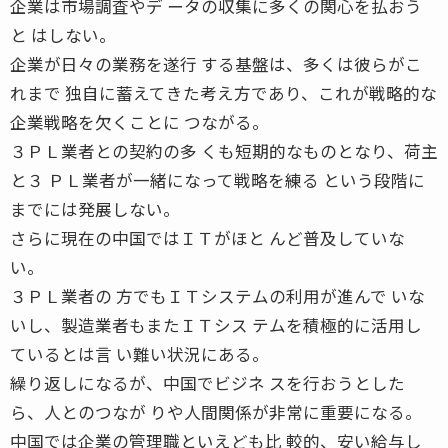
企業は市場調査やデ ータの収集に多くの関心を払おう
と はしない。
企業が日々の業務を遂行 する基盤は、多くは彼らがこ
れまで 独自に蓄えてきた考え方であり、これが戦略的な
企業戦略を欠くことに つながる。
３ＰＬ業者との契約の多 くも短期的なものとなり、荷主
と３ ＰＬ業者が一緒になって戦略を練る という段階に
までには発展しない。
さらに現在の中国ではＩＴがほと んど普及していな
い。
３ＰＬ業者の 方でもＩＴシステムの利用が進んで いな
いし、製造業者もまたＩＴシス テムを積極的に活用し
ているとは言 い難い状況にある。
繰り返しになるが、中国でビジネ スを行おうとした
ら、人とのつなが りや人間関係が非常に重要になる。
中国では企業の管理職といえども比 較的、安い給与し