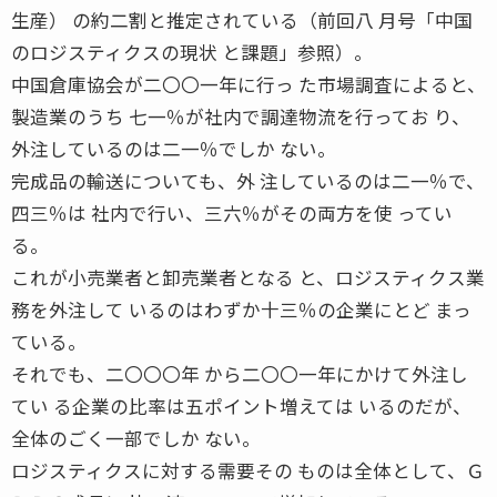
生産） の約二割と推定されている（前回八 月号「中国
のロジスティクスの現状 と課題」参照）。
中国倉庫協会が二〇〇一年に行っ た市場調査によると、
製造業のうち 七一％が社内で調達物流を行ってお り、
外注しているのは二一％でしか ない。
完成品の輸送についても、外 注しているのは二一％で、
四三％は 社内で行い、三六％がその両方を使 ってい
る。
これが小売業者と卸売業者となる と、ロジスティクス業
務を外注して いるのはわずか十三％の企業にとど まっ
ている。
それでも、二〇〇〇年 から二〇〇一年にかけて外注し
てい る企業の比率は五ポイント増えては いるのだが、
全体のごく一部でしか ない。
ロジスティクスに対する需要その ものは全体として、Ｇ