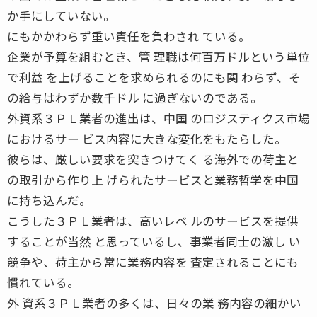
か手にしていない。
にもかかわらず重い責任を負わされ ている。
企業が予算を組むとき、管 理職は何百万ドルという単位
で利益 を上げることを求められるのにも関 わらず、そ
の給与はわずか数千ドル に過ぎないのである。
外資系３ＰＬ業者の進出は、中国 のロジスティクス市場
におけるサー ビス内容に大きな変化をもたらした。
彼らは、厳しい要求を突きつけてく る海外での荷主と
の取引から作り上 げられたサービスと業務哲学を中国
に持ち込んだ。
こうした３ＰＬ業者は、高いレベ ルのサービスを提供
することが当然 と思っているし、事業者同士の激し い
競争や、荷主から常に業務内容を 査定されることにも
慣れている。
外 資系３ＰＬ業者の多くは、日々の業 務内容の細かい