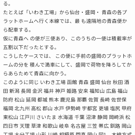
る。
たとえば「いわき工場」から仙台・盛岡・ 青森の各プ
ラットホームへ行く本線では、最 も遠隔地の青森便か
ら配車する。
仮に青森へ の便が三便あり、このうちの一便は積載率が
五割以下だったとする。
こうしたケースでは、 この便に手前の盛岡のプラットホ
ームの分を 積んで満車にして、盛岡で荷物を降ろしてか
らあらためて青森に向かう。
このように同じ いわき工場 函館 青森 盛岡 仙台 秋田 酒
田 新潟 長岡 金沢 福井 神戸 姫路 安来 福知山 広島 福山
防府 松山 延岡 都城 熊本 鹿児島 那覇 佐賀 長崎 佐世保
福岡 北九州 高松 郡山 水戸 伊勢崎 宇都宮 更埴 塩尻 甲府
東松山 江戸川 さいたま 水海道 千葉 沼津 静岡 岡崎浜 松
四日市 天理 草津 和歌山 岐阜 名古屋 三笠 帯広 釧路 岡山
工場 大分工場 山形 川崎 相模原 門真 岡山 図1 本線方式