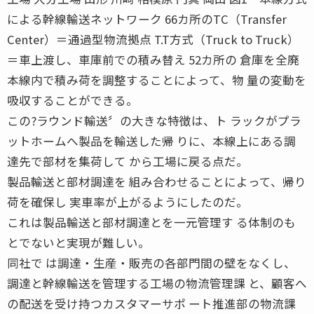
による幹線輸送ネットワーク 66カ所のTC（Transfer
Center）＝通過型物流拠点 T.T方式（Truck to Truck）
＝車上渡し、車庫前での積み替え 52カ所の 倉庫を全廃
本線内で積み荷を調整することによって、物 量の変動を
吸収することができる。
この?ラウンド輸送〞の大きな特徴は、ト ラックがプラ
ットホームへ製品を輸送した帰 りに、本線上にある調
達先で部材を集荷して から工場に戻る点だ。
製品輸送と部材調達を 組み合わせることによって、帰り
荷を確保し 実車率が上がるようにしたのだ。
これは製品輸送と部材調達とを一元管理す る体制のも
とでないと実現が難しい。
同社で は調達・生産・販売の各部門間の壁をなくし、
調達と幹線輸送を管理する工場の物流管理課 と、顧客へ
の配送を受け持つカスタマーサポ ート推進部の物流課