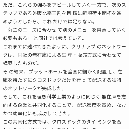
ただ、これらの強みをアピールしていく一 方で、次のス
テップである外販比率三割を目 標に新規荷主開拓を進
めようとしたら、これ だけでは足りない。
「荷主のニーズに合わせ て別のメニューを用意していく
必要もある」 と同社では考えている。
これまでに述べてきたように、クリナップ のネットワー
クは、同社の無在庫による生 産・販売方式に合わせて
構築したものだ。
そ の結果、プラットホームを全国に細かく配置 し、在
庫を持たずにクロスドックだけを行っ て配送する独特
のネットワークが完成した。
そして、これを理想科学工業のように同じく 無在庫を志
向する企業と共同化することで、 配送密度を高め、なお
かつ効率化にも成功し てきた。
この共同化方式では、クロスドックのタイ ミングを合