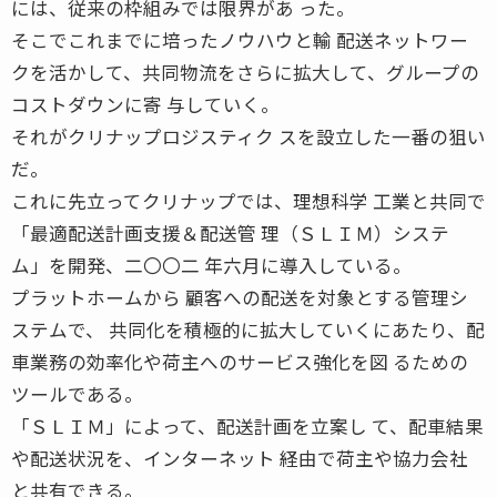
には、従来の枠組みでは限界があ った。
そこでこれまでに培ったノウハウと輸 配送ネットワー
クを活かして、共同物流をさらに拡大して、グループの
コストダウンに寄 与していく。
それがクリナップロジスティク スを設立した一番の狙い
だ。
これに先立ってクリナップでは、理想科学 工業と共同で
「最適配送計画支援＆配送管 理（ＳＬＩＭ）システ
ム」を開発、二〇〇二 年六月に導入している。
プラットホームから 顧客への配送を対象とする管理シ
ステムで、 共同化を積極的に拡大していくにあたり、配
車業務の効率化や荷主へのサービス強化を図 るための
ツールである。
「ＳＬＩＭ」によって、配送計画を立案し て、配車結果
や配送状況を、インターネット 経由で荷主や協力会社
と共有できる。