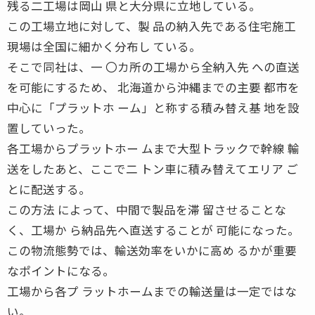
残る二工場は岡山 県と大分県に立地している。
この工場立地に対して、製 品の納入先である住宅施工
現場は全国に細かく分布し ている。
そこで同社は、一 〇カ所の工場から全納入先 への直送
を可能にするため、 北海道から沖縄までの主要 都市を
中心に「プラットホ ーム」と称する積み替え基 地を設
置していった。
各工場からプラットホー ムまで大型トラックで幹線 輸
送をしたあと、ここで二 トン車に積み替えてエリア ご
とに配送する。
この方法 によって、中間で製品を滞 留させることな
く、工場か ら納品先へ直送することが 可能になった。
この物流態勢では、輸送効率をいかに高め るかが重要
なポイントになる。
工場から各プ ラットホームまでの輸送量は一定ではな
い。