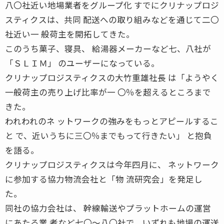
八〇社近い地場業者をグループ化 すでにクリナップロジ
スティクスは、共同 配送への取り組みなどを通じて二〇
社近い一 般荷主を開拓してきた。
このうち菓子、寝具、 給湯器メーカーなど七、八社が
「ＳＬＩＭ」 のユーザーになっている。
クリナップロジスティクスの大竹重雄社長 は「ようやく
一般荷主の売り上げ比率が一 〇％を超えるところまで
きた。
われわれのネ ットワークの強みをもっとアピールするこ
と で、近いうちに三〇％までもって行きたい」 と抱負
を語る。
クリナップロジスティクスは今年四月に、 ネットワーク
に参加する協力物流会社と「物 流研究会」を発足し
た。
同社の協力会社は、 幹線輸送やプラットホームの運営
にあたる業 者など七〇〜八〇社で、いずれも地場の運送