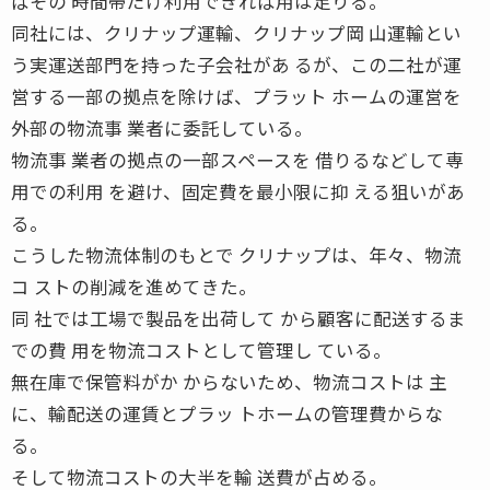
ばその 時間帯だけ利用できれば用は足りる。
同社には、クリナップ運輸、クリナップ岡 山運輸とい
う実運送部門を持った子会社があ るが、この二社が運
営する一部の拠点を除けば、プラット ホームの運営を
外部の物流事 業者に委託している。
物流事 業者の拠点の一部スペースを 借りるなどして専
用での利用 を避け、固定費を最小限に抑 える狙いがあ
る。
こうした物流体制のもとで クリナップは、年々、物流
コ ストの削減を進めてきた。
同 社では工場で製品を出荷して から顧客に配送するま
での費 用を物流コストとして管理し ている。
無在庫で保管料がか からないため、物流コストは 主
に、輸配送の運賃とプラッ トホームの管理費からな
る。
そして物流コストの大半を輸 送費が占める。