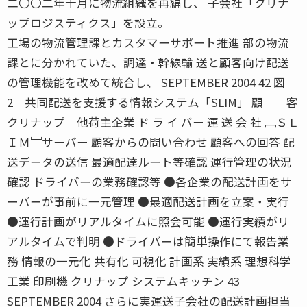
二〇〇二年十月に物流組織を再編し、 子会社「クリナ
ップロジスティクス」を設立。
工場の物流管理課とカスタマーサポート推進 部の物流
課とに分かれていた、調達・幹線輸 送と顧客向け配送
の管理機能を改めて統合し、 SEPTEMBER 2004 42 図
2 共同配送を支援する情報システム「SLIM」 顧 客
クリナップ 他荷主企業 ド ラ イ バー 運 送 会 社 ﹇ＳＬ
ＩＭ﹈サーバー 顧客からの問い合わせ 顧客への回答 配
送データの送信 最適配達ルート等確認 運行管理の状況
確認 ドライバーの業務確認等 ●各企業の配送計画をサ
ーバーが事前に一元管理 ●最適配送計画を立案・実行
●運行計画がリアルタイムに照会可能 ●運行実績がリ
アルタイムで判明 ●ドライバーは簡単操作にて報告業
務 情報の一元化 共有化 可視化 計画系 実績系 理想科学
工業 印刷機 クリナップ システムキッチン 43
SEPTEMBER 2004 さらに実運送子会社の配送計画担当