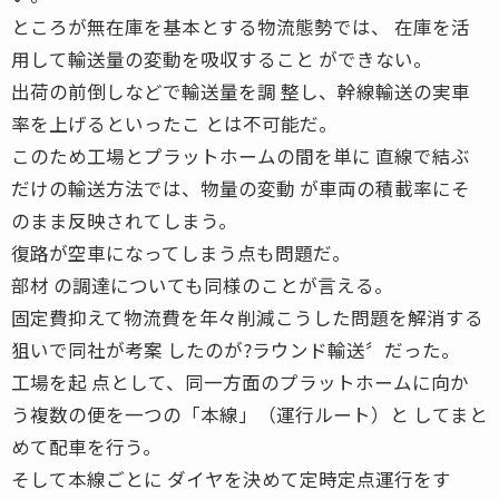
ところが無在庫を基本とする物流態勢では、 在庫を活
用して輸送量の変動を吸収すること ができない。
出荷の前倒しなどで輸送量を調 整し、幹線輸送の実車
率を上げるといったこ とは不可能だ。
このため工場とプラットホームの間を単に 直線で結ぶ
だけの輸送方法では、物量の変動 が車両の積載率にそ
のまま反映されてしまう。
復路が空車になってしまう点も問題だ。
部材 の調達についても同様のことが言える。
固定費抑えて物流費を年々削減こうした問題を解消する
狙いで同社が考案 したのが?ラウンド輸送〞だった。
工場を起 点として、同一方面のプラットホームに向か
う複数の便を一つの「本線」（運行ルート）と してまと
めて配車を行う。
そして本線ごとに ダイヤを決めて定時定点運行をす