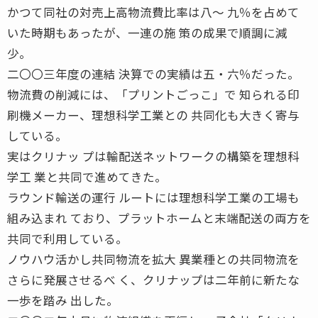
かつて同社の対売上高物流費比率は八〜 九％を占めて
いた時期もあったが、一連の施 策の成果で順調に減
少。
二〇〇三年度の連結 決算での実績は五・六％だった。
物流費の削減には、「プリントごっこ」で 知られる印
刷機メーカー、理想科学工業との 共同化も大きく寄与
している。
実はクリナッ プは輸配送ネットワークの構築を理想科
学工 業と共同で進めてきた。
ラウンド輸送の運行 ルートには理想科学工業の工場も
組み込まれ ており、プラットホームと末端配送の両方を
共同で利用している。
ノウハウ活かし共同物流を拡大 異業種との共同物流を
さらに発展させるべ く、クリナップは二年前に新たな
一歩を踏み 出した。