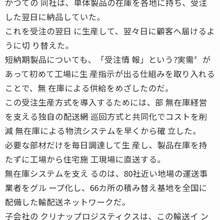
かつての 同社は、単体製品の在庫を各地に持ち、受注
した翌日に納品していた。
これを受注の翌日 に生産して、翌々日に顧客へ届けるよ
うに切 り替えた。
短納期製品についても、「受注情 報」という?実需〞が
あって初めて工場に生 産指示が出る仕組みを取り入れる
ことで、無 在庫による供給をめざしたのだ。
この受注生産方式を導入するためには、部 無在庫経営
を支える独自の配送網 巡回方式と共同化でコストを削
減 無在庫による物流システムを早くから確 立した。
必要な部材だけを毎日調達して生 産し、製品在庫を持
たずに工場から住宅施 工現場に直送する。
無在庫システムを支え るのは、80社近い地場の運送事
業者をグル ープ化し、66カ所の積み替え基地を全国に
配備した輸配送ネットワークだ。
子会社の クリナップロジスティクスは、この輸送イ ン