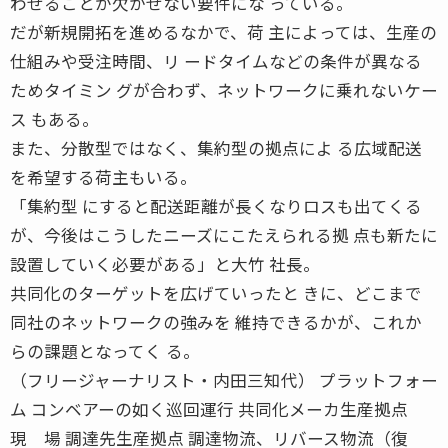
わせることが欠かせない要件にな っている。
だが新規開拓を進めるなかで、荷 主によっては、生産の
仕組みや受注時間、リ ードタイムなどの条件が異なる
ためタイミン グが合わず、ネットワークに乗れないケー
ス もある。
また、分散型ではなく、集約型の拠点によ る広域配送
を希望する荷主もいる。
「集約型 にすると配送距離が長くなりロスも出てくる
が、今後はこうしたニーズにこたえられる拠 点も新たに
設置していく必要がある」と大竹 社長。
共同化のターゲットを広げていったと きに、どこまで
同社のネットワークの強みを 維持できるかが、これか
らの課題となってく る。
（フリージャーナリスト・内田三知代） プラットフォー
ム コンベアーの如く巡回運行 共同化メーカ生産拠点
現 場 調達先生産拠点 調達物流、リバース物流（復