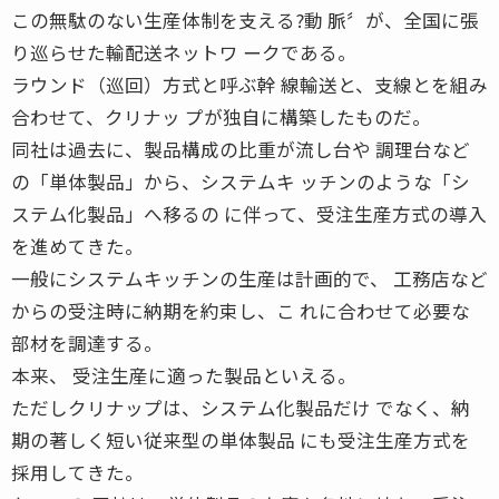
この無駄のない生産体制を支える?動 脈〞が、全国に張
り巡らせた輸配送ネットワ ークである。
ラウンド（巡回）方式と呼ぶ幹 線輸送と、支線とを組み
合わせて、クリナッ プが独自に構築したものだ。
同社は過去に、製品構成の比重が流し台や 調理台など
の「単体製品」から、システムキ ッチンのような「シ
ステム化製品」へ移るの に伴って、受注生産方式の導入
を進めてきた。
一般にシステムキッチンの生産は計画的で、 工務店など
からの受注時に納期を約束し、こ れに合わせて必要な
部材を調達する。
本来、 受注生産に適った製品といえる。
ただしクリナップは、システム化製品だけ でなく、納
期の著しく短い従来型の単体製品 にも受注生産方式を
採用してきた。