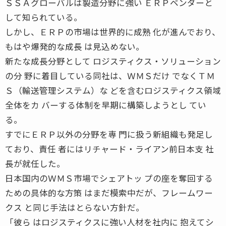
ＳＳＡグローバルは製造分野に強い ＥＲＰベンダーと
して知られている。
しかし、ＥＲＰの市場は世界的に成熟 化が進んでおり、
もはや爆発的な成長 は見込めない。
新たな成長分野として ロジスティクス・ソリューション
の分 野に着目している同社は、ＷＭＳだけ でなくＴＭ
Ｓ（輸送管理システム）な どを含むロジスティクス領域
全体をカ バーする体制を早期に構築しようとし てい
る。
すでにＥＲＰ以外の分野を専 門に扱う新組織も発足し
ており、責任 者にはリチャード・ライアン前日本支 社
長が就任した。
日本国内のＷＭＳ市場でシェアトッ プの座を奪回する
ための具体的な方策 はまだ模索中だが、フレームワー
クス と同じ手法はとらない方針だ。
「彼ら はロジスティクスに強い人材を社内に 抱えてシ