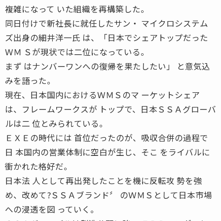
複雑になって いた組織を再構築した。
同日付けで新社長に就任したサン・ マイクロシステム
ズ出身の細井洋一氏 は、「日本でシェアトップだった
ＷＭ Ｓが現状では二位になっている。
まず はナンバーワンへの復帰を果たしたい」 と意気込
みを語った。
現在、日本国内におけるＷＭＳのマ ーケットシェア
は、フレームワークスが トップで、日本ＳＳＡグローバ
ルは二 位とみられている。
ＥＸＥの時代には 首位だったのが、吸収合併の過程で
日 本国内の営業体制に空白が生じ、そこ をライバルに
衝かれた格好だ。
日本法 人として再出発したことを機に反転攻 勢を強
め、改めて?ＳＳＡブランド〞 のＷＭＳとして日本市場
への浸透を図 っていく。