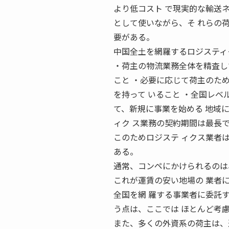
より低コスト で現実的な輸送
として使いながら、そ れらの
要がある。
中国全土を網羅するロジスティ
・荷主の物流業務全体を精査し
こと ・必要に応じて荷主のた
を持って いること ・全国レベ
て、新規に事業を始める 地域
ィク ス業務の契約期間は最長
このためロジステ ィクス業者
ある。
通常、コンペにかけられるのは
これが運賃の安い地場の 業者
全国を網 羅する事業者に委託
う点は、ここでは ほとんど考
また、多くの外資系の荷主は、