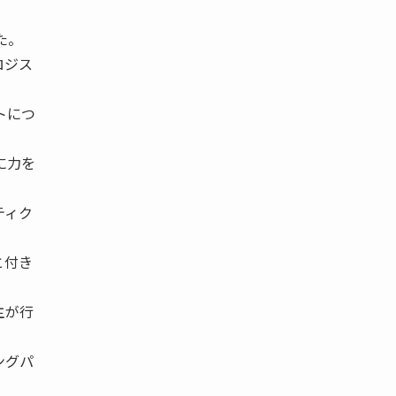
た。
ロジス
トにつ
に力を
ティク
と付き
。
主が行
ングパ