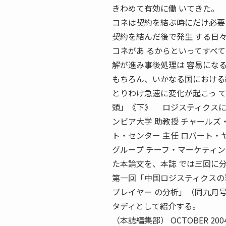
きわめて有効に働 いてきた。
コネは契約を結ぶ時にだけ必要
契約を結んだ後で発生 する日
コネがあ るからといってすべ
解が進み事後処理は 容易にな
もちろん、いかなる国における
とりわけ急速に変化が起こっ 
頭」《下》 ロジスティクスに
ンビア大学 助教授 チャール
ト・センター 主任 ロバート
グループ チーフ・マーケティ
た本論文を、本誌 では三回に
第一回「中国ロジスティクスの
プレイヤー の分析」（同九月
タディとして紹介する。
（本誌編集部） OCTOBER 20