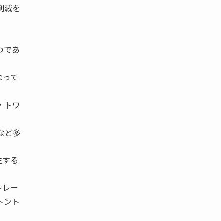
削減を
つであ
なって
 トワ
。
など多
生する
トレー
トント
。