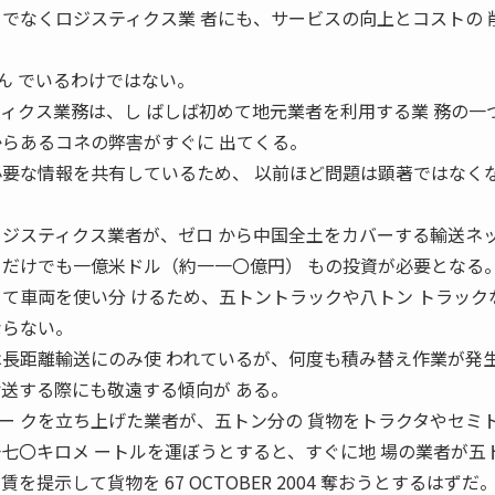
りでなくロジスティクス業 者にも、サービスの向上とコストの 
ん でいるわけではない。
ティクス業務は、し ばしば初めて地元業者を利用する業 務の一
からあるコネの弊害がすぐに 出てくる。
必要な情報を共有しているため、 以前ほど問題は顕著ではなく
ロジスティクス業者が、ゼロ から中国全土をカバーする輸送ネッ
 だけでも一億米ドル（約一一〇億円） もの投資が必要となる
じて車両を使い分 けるため、五トントラックや八トン トラック
ならない。
は長距離輸送にのみ使 われているが、何度も積み替え作業が発
輸送する際にも敬遠する傾向が ある。
ー クを立ち上げた業者が、五トン分の 貨物をトラクタやセミ
一七〇キロメ ートルを運ぼうとすると、すぐに地 場の業者が五
提示して貨物を 67 OCTOBER 2004 奪おうとするはずだ