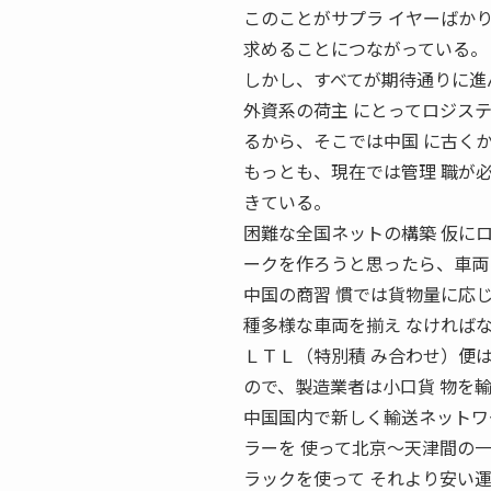
このことがサプラ イヤーばか
求めることにつながっている。
しかし、すべてが期待通りに進
外資系の荷主 にとってロジス
るから、そこでは中国 に古く
もっとも、現在では管理 職が
きている。
困難な全国ネットの構築 仮に
ークを作ろうと思ったら、車両
中国の商習 慣では貨物量に応
種多様な車両を揃え なければ
ＬＴＬ（特別積 み合わせ）便
ので、製造業者は小口貨 物を
中国国内で新しく輸送ネットワ
ラーを 使って北京〜天津間の
ラックを使って それより安い運賃を