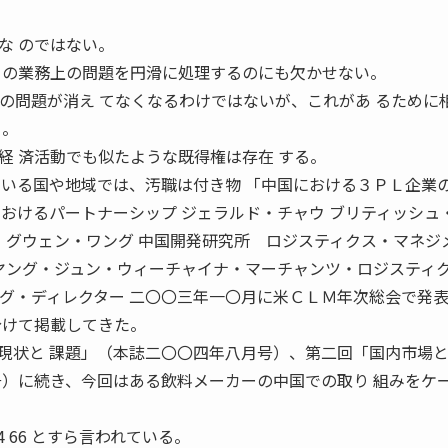
な のではない。
々の業務上の問題を円滑に処理するのにも欠かせない。
ての問題が消え てなくなるわけではないが、これがあ るために
る。
経 済活動でも似たような既得権は存在 する。
ている国や地域では、汚職は付き物 「中国における３ＰＬ企業
おけるパートナーシップ ジェラルド・チャウ ブリティッシュ
ズ・グウェン・ワング 中国開発研究所 ロジスティクス・マネジ
・ヤング・ジュン・ウィーチャイナ・マーチャンツ・ロジスティ
ング・ディレクター 二〇〇三年一〇月に米ＣＬＭ年次総会で発
分けて掲載してきた。
現状と 課題」（本誌二〇〇四年八月号）、第二回「国内市場
号）に続き、今回はある飲料メーカーの中国での取り 組みをケ
04 66 とすら言われている。