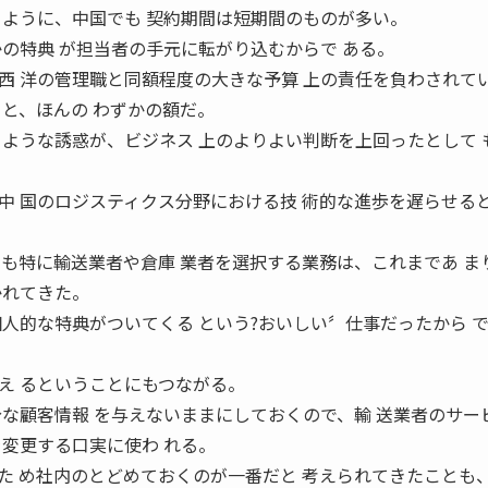
るように、中国でも 契約期間は短期間のものが多い。
かの特典 が担当者の手元に転がり込むからで ある。
西 洋の管理職と同額程度の大きな予算 上の責任を負わされて
ると、ほんの わずかの額だ。
うような誘惑が、ビジネス 上のよりよい判断を上回ったとして 
中 国のロジスティクス分野における技 術的な進歩を遅らせる
でも特に輸送業者や倉庫 業者を選択する業務は、これまであ ま
かれてきた。
人的な特典がついてくる という?おいしい〞仕事だったから 
え るということにもつながる。
分な顧客情報 を与えないままにしておくので、輸 送業者のサー
を変更する口実に使わ れる。
た め社内のとどめておくのが一番だと 考えられてきたことも