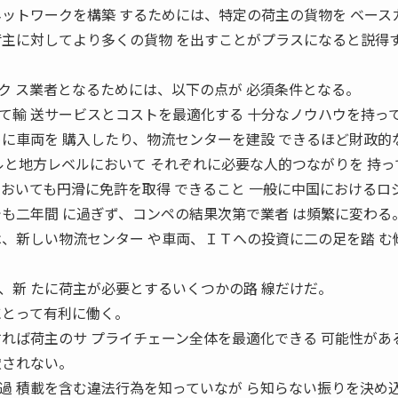
ネットワークを構築 するためには、特定の荷主の貨物を ベース
荷主に対してより多くの貨物 を出すことがプラスになると説得す
ク ス業者となるためには、以下の点が 必須条件となる。
て輸 送サービスとコストを最適化する 十分なノウハウを持っ
めに車両を 購入したり、物流センターを建設 できるほど財政的
ルと地方レベルにおいて それぞれに必要な人的つながりを 持っ
においても円滑に免許を取得 できること 一般に中国におけるロ
でも二年間 に過ぎず、コンペの結果次第で業者 は頻繁に変わる
は、新しい物流センター や車両、ＩＴへの投資に二の足を踏 む
、新 たに荷主が必要とするいくつかの路 線だけだ。
にとって有利に働く。
すれば荷主のサ プライチェーン全体を最適化できる 可能性があ
慮されない。
過 積載を含む違法行為を知っていなが ら知らない振りを決め