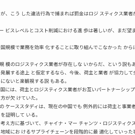
るが、こう した違法行為で捕まれば罰金はロジ スティクス業者
ー ビスレベルとコスト削減における進 歩は著しいが、まだ望
全国規模で業務を効率 化することに取り組んでこなかった から
規 模のロジスティクス業者が存在しな いからだ、という説も
に発展する途上 と仮定するなら、今後、荷主と業者 が協力して
いにないと楽観視する説 もある。
中国には、荷主とロジスティクス業者がお互いパートナーシッ
方が欠 けていた。
の ケーススタディは、現在の中国でも 例外的には荷主と事業
を証明して いる。
 考え方に基づいて、チャイナ・マー チャンツ・ロジスティク
い地域にお けるサプライチェーンを段階的に最 適化していった