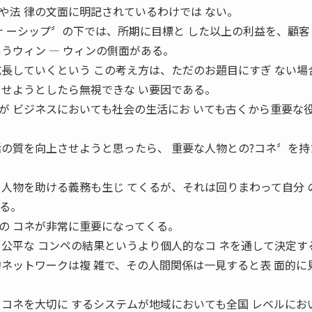
や法 律の文面に明記されているわけでは ない。
ナ ーシップ〞の下では、所期に目標と した以上の利益を、顧客
うウィン ― ウィンの側面がある。
成長していくという この考え方は、ただのお題目にすぎ ない場
させようとしたら無視できな い要因である。
が ビジネスにおいても社会の生活にお いても古くから重要な
活の質を向上させようと思ったら、 重要な人物との?コネ〞を持
る人物を助ける義務も生じ てくるが、それは回りまわって自分 
がる。
の コネが非常に重要になってくる。
を公平な コンペの結果というより個人的なコ ネを通して決定す
的ネットワークは複 雑で、その人間関係は一見すると表 面的に
、コネを大切に するシステムが地域においても全国 レベルにお