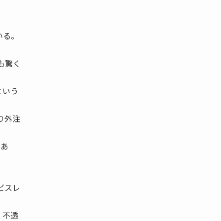
いる。
も驚く
という
り外注
であ
ビスレ
、不透