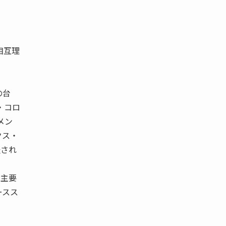
相互理
の台
・コロ
メン
クス・
表され
と主要
ースス