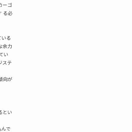
カーゴ
 る必
ている
な余力
てい
ジステ
。
傾向が
るとい
込んで