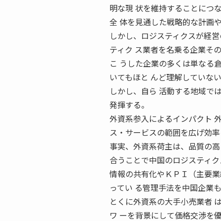
明な現 状を維持することにつ
全 体を見通した戦略的な計画
しかし、ロジスティクスが経営
ティク ス業者を名乗る企業そ
こ うした企業の多くは単なる
いてもほと んど理解していな
しかし、自ら 活動する地域で
発揮する。
外資系参入によるインパクト 
ス・サービスの範囲を広げ効率
事実、外資系荷主は、品質の高
合うことで中国のロジスティク
情報の共有化やＫＰＩ（主要業
ってい る管理手法を中国企業も
とくに外資系の大手小売業者 
ワ ーを背景にして価格交渉を