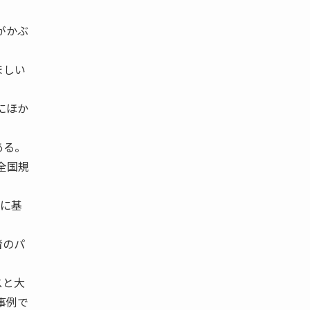
がかぶ
ましい
にほか
ある。
全国規
プに基
者のパ
スと大
事例で