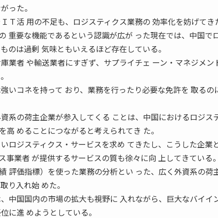
ながった。
やＩＴ活 用の不足も、ロジスティクス業務の 効率化を妨げてき
の 重要な機能であるという認識が広が った現在では、中国で
のものは過剰 気味ともいえるほど存在している。
倉庫業者 や輸送業者にすぎず、サプライチェ ーン・マネジメン
い。
は強いコネを持って おり、業務を行ったり必要な免許を 取るの
外資系の荷主企業が参入してくる ことは、中国におけるロジス
を高 めることにつながると考えられてき た。
 いロジスティクス・サービスを求め てきたし、こうした企業
ス事業者 が提供するサービスの質も徐々に向 上してきている
績 評価指標）を使った業務の分析とい った、広く外資系の荷
取り入れ始 めた。
は、中国国内の市場の拡大も視野に 入れながら、巨大なバイイ
優位に進 めようとしている。