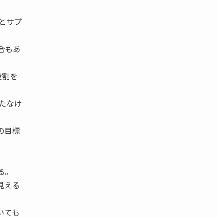
とサプ
合もあ
役割を
たなけ
の目標
る。
見える
いても