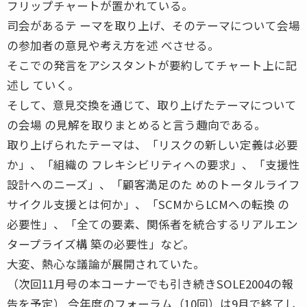
フリップチャートが置かれている。
司会があるテ ーマを取り上げ、そのテーマについて会場
の参加者の意見や考え方を述 べさせる。
そこでの発言をアシスタントが要約してチャート上に記
述し ていく。
そして、意見交換を通じて、取り上げたテーマについて
の会場 の見解を取りまとめると言う趣向である。
取り上げられたテーマは、「リスクの新しい定義は必要
か」、「組織の フレキシビリティへの要求」、「支援性
設計へのニーズ」、「顧客満足のた めのトータルライフ
サイクル支援とは何か」、「SCMからLCMへの転換 の
必要性」、「全ての要素、関係者を統合するリアルエン
タープライズ構 築の必要性」など。
大変、熱心な議論が展開されていた。
（次回11月号の本コーナーでも引き続きSOLE2004の報
告を予定） 今年度のフォーラム（10回）は9月で終了し