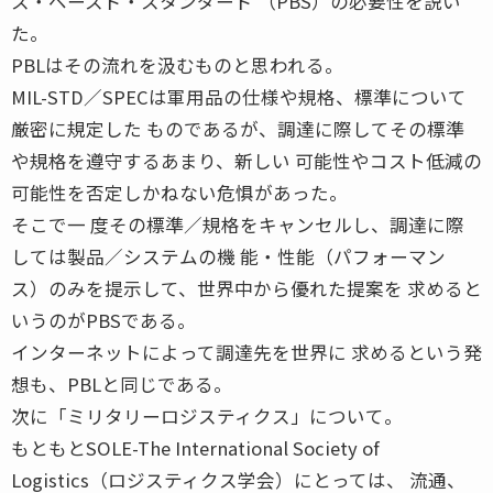
ス・ベースド・スタンダード （PBS）の必要性を説い
た。
PBLはその流れを汲むものと思われる。
MIL-STD／SPECは軍用品の仕様や規格、標準について
厳密に規定した ものであるが、調達に際してその標準
や規格を遵守するあまり、新しい 可能性やコスト低減の
可能性を否定しかねない危惧があった。
そこで一 度その標準／規格をキャンセルし、調達に際
しては製品／システムの機 能・性能（パフォーマン
ス）のみを提示して、世界中から優れた提案を 求めると
いうのがPBSである。
インターネットによって調達先を世界に 求めるという発
想も、PBLと同じである。
次に「ミリタリーロジスティクス」について。
もともとSOLE-The International Society of
Logistics（ロジスティクス学会）にとっては、 流通、