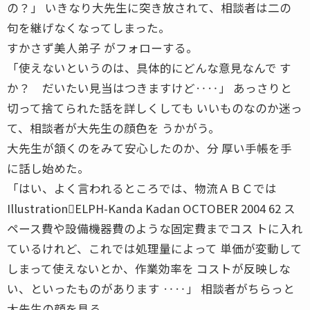
の？」 いきなり大先生に突き放されて、相談者は二の
句を継げなくなってしまった。
すかさず美人弟子 がフォローする。
「使えないというのは、具体的にどんな意見なんで す
か？ だいたい見当はつきますけど‥‥」 あっさりと
切って捨てられた話を詳しくしても いいものなのか迷っ
て、相談者が大先生の顔色を うかがう。
大先生が頷くのをみて安心したのか、分 厚い手帳を手
に話し始めた。
「はい、よく言われるところでは、物流ＡＢＣでは
Illustration􀀀ELPH-Kanda Kadan OCTOBER 2004 62 ス
ペース費や設備機器費のような固定費までコス トに入れ
ているけれど、これでは処理量によって 単価が変動して
しまって使えないとか、作業効率を コストが反映しな
い、といったものがあります ‥‥」 相談者がちらっと
大先生の顔を見る。