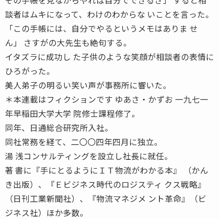
談者はムキになって、わけのわからな いことを言った。
「この手帳には、自分でやるというメモはありま せ
ん」 さすがの大先生も絶句する。
イタズラに成功し た子供のような笑顔が相談者の表情に
ひろがった。
美人弟子の明るい笑い声が事務所に響いた。
＊本連載はフィクションです ゆあさ・かずお 一九七一
年早稲田大学大学 院修士課程修了。
同年、日通総合研究所入社。
同社常務を経て、二〇〇四年四月に独立。
湯 浅コンサルティングを設立し社長に就任。
著 書に『手にとるようにＩＴ物流がわかる本』 （かん
き出版）、『Ｅビジネス時代のロジスティ クス戦略』
（日刊工業新聞社）、『物流マネジメ ント革命』（ビ
ジネス社）ほか多数。