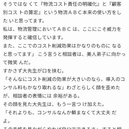
そうではな くて『物流コスト責任の明確化』と『顧客
別コス トの算定』という物流ＡＢＣ本来の使い方をし
た いと思ってます。
私は、物流管理においてＡＢＣ は、ここにこそ威力を
発揮すると確信しています。
また、ここでのコスト削減効果はかなりのものに なる
と思ってます」 こう言うと相談者は、美人弟子に向かっ
て微笑 んだ。
すかさず大先生が口を挟む。
「そんなにコスト削減の効果が大きいのなら、導入のコ
ンサル料もかなり取れるな」わざとらしく顔を歪めた
が、相談者の表情には 余裕がある。
その顔を見た大先生は、もう一言つ け加えた。
「それよりも、コンサルなんか頼まなくて大丈夫 だ
よ。
その手帳を見ながらやれば自分でできるさ」 すると相