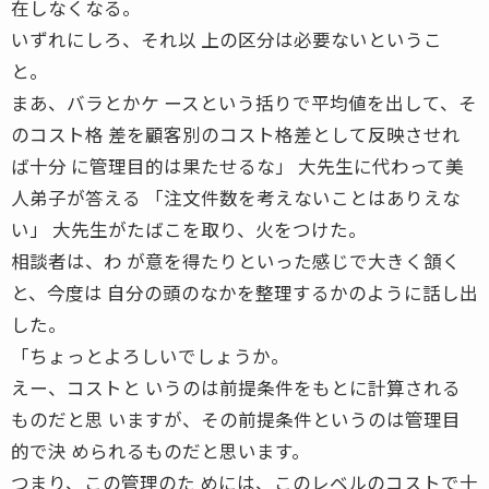
在しなくなる。
いずれにしろ、それ以 上の区分は必要ないというこ
と。
まあ、バラとかケ ースという括りで平均値を出して、そ
のコスト格 差を顧客別のコスト格差として反映させれ
ば十分 に管理目的は果たせるな」 大先生に代わって美
人弟子が答える 「注文件数を考えないことはありえな
い」 大先生がたばこを取り、火をつけた。
相談者は、わ が意を得たりといった感じで大きく頷く
と、今度は 自分の頭のなかを整理するかのように話し出
した。
「ちょっとよろしいでしょうか。
えー、コストと いうのは前提条件をもとに計算される
ものだと思 いますが、その前提条件というのは管理目
的で決 められるものだと思います。
つまり、この管理のた めには、このレベルのコストで十