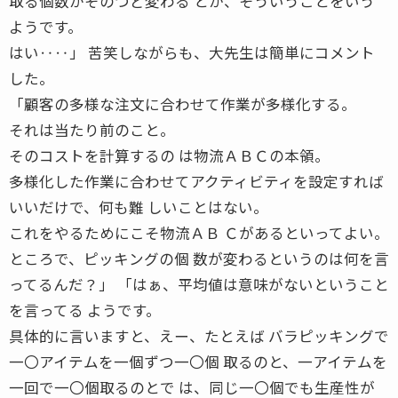
取る個数がそのつど変わる とか、そういうことをいう
ようです。
はい‥‥」 苦笑しながらも、大先生は簡単にコメント
した。
「顧客の多様な注文に合わせて作業が多様化する。
それは当たり前のこと。
そのコストを計算するの は物流ＡＢＣの本領。
多様化した作業に合わせてアクティビティを設定すれば
いいだけで、何も難 しいことはない。
これをやるためにこそ物流ＡＢ Ｃがあるといってよい。
ところで、ピッキングの個 数が変わるというのは何を言
ってるんだ？」 「はぁ、平均値は意味がないということ
を言ってる ようです。
具体的に言いますと、えー、たとえば バラピッキングで
一〇アイテムを一個ずつ一〇個 取るのと、一アイテムを
一回で一〇個取るのとで は、同じ一〇個でも生産性が