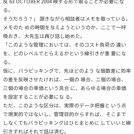
反 63 OCTOBER 2004 映する形で取ることが必要にな
る。
そうだろう？」 頷きながら相談者はメモを取っている。
メモのた めの時間を与えようというのか、ここで一呼
吸おき、 大先生は再び話し始めた。
「このような管理においては、そのコスト負荷の 違い
を、どのレベルでとらえるかという線引きが重 要にな
る。
仮に、バラピッキングで、先ほどのよう な個数差に効率
の差を反映させたければ、一個の 場合、二個の場合、
三個の場合の単価という具合 に、あらゆる場合の単価
を設定することが必要にな る。
ただ、このような区分は、実際のデータ把握と いう点
で現実的ではないし、管理目的からすれば、 そこまで
しなくてもバラピッキングはひとまとめに していいと線
引きすればそれで話は済む。