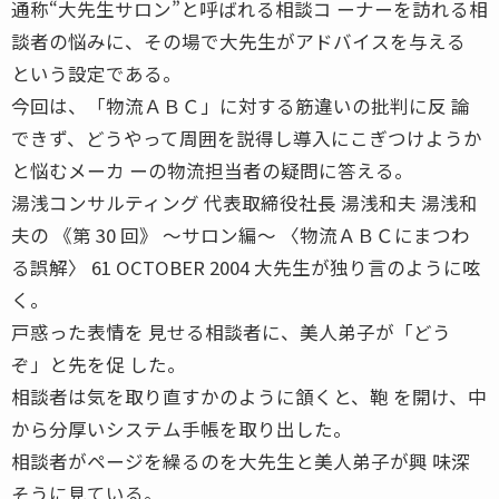
通称“大先生サロン”と呼ばれる相談コ ーナーを訪れる相
談者の悩みに、その場で大先生がアドバイスを与える
という設定である。
今回は、「物流ＡＢＣ」に対する筋違いの批判に反 論
できず、どうやって周囲を説得し導入にこぎつけようか
と悩むメーカ ーの物流担当者の疑問に答える。
湯浅コンサルティング 代表取締役社長 湯浅和夫 湯浅和
夫の 《第 30 回》 〜サロン編〜 〈物流ＡＢＣにまつわ
る誤解〉 61 OCTOBER 2004 大先生が独り言のように呟
く。
戸惑った表情を 見せる相談者に、美人弟子が「どう
ぞ」と先を促 した。
相談者は気を取り直すかのように頷くと、鞄 を開け、中
から分厚いシステム手帳を取り出した。
相談者がページを繰るのを大先生と美人弟子が興 味深
そうに見ている。