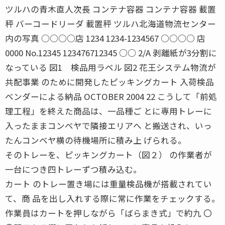
ツルハの青木直人次長 コンテナ容器 コンテナ容器 載置
秤 バーコードリーダ 載置秤 ツルハ北海道物流センター
内の写真 ○○○○店 1234 1234-1234567 ○○○○ 店
0000 No.12345 123476712345 ○○ 2/A 剥離紙が3分割に
なっている 図1 検品用ラベル 図2 花王システム物流が
共配事業 のために開発したピッキングカート 入荷検品
ベンダーによる納品 OCTOBER 2004 22 こうして「前処
理工程」を終えた商品は、一品種ご とに専用トレーに
入ったままコンベヤで隣接エリアへ と搬送され、いっ
たんコンベヤ横の待機場所に積み上 げられる。
そのトレーを、ピッキングカート（図２） の作業者が
一台につき四トレーずつ積み込む。
カート のトレー置き場には重量検品機が搭載されてい
て、商 品を出し入れする際に常に作業をチェックする。
作業員はカートを押しながら「ばらまき式」で約九 〇