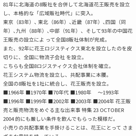
81年に北海道の8販社を合併して北海道花王販売を設立
し、本格的な「広域販社時代」に突入。
東京（83年）､ 東北（86年）､近畿（87年）､四国（同
年）､九州（88年）､中部（91年）、そして93年の中国花
王販売の設立によ って全国8販社体制が完成。
また、92年に花王ロジスティクス東北を設立したのを皮
切りに、全国に物流子会社 を設立。
こちらも全国8ロジスティクス会社体制を確立。
花王システム物流を設立し、共配事業に本腰。
全国の8販社を1社に統合し、花王販売を設立。
■1966年 ■1970年 ■70年代 ■1980年 〜1993年
■1996年 ■1999年 ■2002年 ■2003年 ■2004年 花王販
売と販売物流をめぐる主な出来事 特集 23 OCTOBER
2004 的にも厳しい条件を飲んでもらった模様だ。
小売りの共配事業を手掛けることは、花王にとって さま