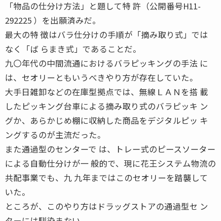
「物品の仕分け方法」と題して特 許（公開番号H11-
292225 ）を出願済みだ。
最大の特 徴はバラ仕分けの手順が「摘み取り式」では
なく「ば らまき式」であることだ。
九〇年代の中間流通におけるバラピッキングの手法 に
は、セオリーともいうべきやり方が存在していた。
大手日雑卸などの在庫型拠点では、無線ＬＡＮを搭 載
したピッキング台車による摘み取り式のバラピッキ ン
グか、あらかじめ棚に収納した商品をデジタルピッ キ
ングするのが主流だった。
また通過型のセンターで は、トレー式のピースソーター
による自動仕分けが一 般的で、現に花王システム物流の
共配事業でも、九 九年まではこのセオリーを踏襲して
いた。
ところが、このやり方はドラッグストアの通過型セ ン
ターには馴染まない。