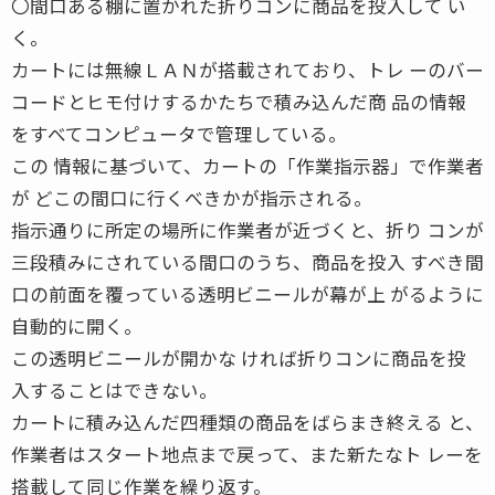
〇間口ある棚に置かれた折りコンに商品を投入して い
く。
カートには無線ＬＡＮが搭載されており、トレ ーのバー
コードとヒモ付けするかたちで積み込んだ商 品の情報
をすべてコンピュータで管理している。
この 情報に基づいて、カートの「作業指示器」で作業者
が どこの間口に行くべきかが指示される。
指示通りに所定の場所に作業者が近づくと、折り コンが
三段積みにされている間口のうち、商品を投入 すべき間
口の前面を覆っている透明ビニールが幕が上 がるように
自動的に開く。
この透明ビニールが開かな ければ折りコンに商品を投
入することはできない。
カートに積み込んだ四種類の商品をばらまき終える と、
作業者はスタート地点まで戻って、また新たなト レーを
搭載して同じ作業を繰り返す。