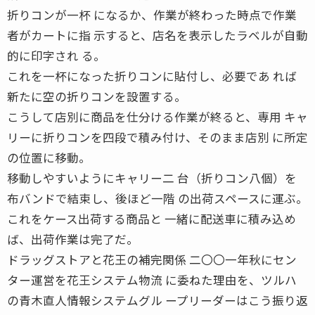
折りコンが一杯 になるか、作業が終わった時点で作業
者がカートに指 示すると、店名を表示したラベルが自動
的に印字され る。
これを一杯になった折りコンに貼付し、必要であ れば
新たに空の折りコンを設置する。
こうして店別に商品を仕分ける作業が終ると、専用 キャ
リーに折りコンを四段で積み付け、そのまま店別 に所定
の位置に移動。
移動しやすいようにキャリー二 台（折りコン八個）を
布バンドで結束し、後ほど一階 の出荷スペースに運ぶ。
これをケース出荷する商品と 一緒に配送車に積み込め
ば、出荷作業は完了だ。
ドラッグストアと花王の補完関係 二〇〇一年秋にセン
ター運営を花王システム物流 に委ねた理由を、ツルハ
の青木直人情報システムグル ープリーダーはこう振り返