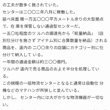
の工夫が数多く施されていた。
センターは二〇〇二年八月に稼働した。
延べ床面 積一万五〇〇〇平方メートル余りの大型拠点
で、在 庫を保管しない通過型センターだ。
一五〇社程度のツ ルハの調達先から「総量納品」（店
別仕分けを施さず アイテム別に合算数量を納品）される
商品を、道内の 二〇〇余りの店舗にカテゴリー別に仕
分けて納入して いる。
一年間の通過金額は約三〇〇億円。
ツルハが 道内で売る商品のおよそ半分を処理してい
る。
この規模の一括物流センターとなると通常は自動仕 分
機などのマテハンが所狭しと並んでいる。
しかし、 センター内には大がかりな物流機器が一切な
い。