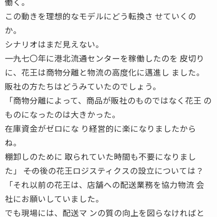
働く。
この動きを理想的なモデルにどう転換さ せていくの
か。
シナリオはまだ見えない。
――一九七〇年に港北流通センターを稼働したのを 皮切り
に、花王は商物分離と物流の高度化に邁進し ました。
販社の方たちはどうみていたのでしょう。
「商物分離によって、商品が販社のものではなく花王 の
ものになったのは大きかった。
在庫資金がゼロにな り経営的に楽になりましたから
ね。
棚卸しのために 取られていた時間も不要になりまし
た」 ――その後の花王ロジスティクスの設立については？
「それ以前の花王は、店舗への配送業務を協力物流 会
社にお願いしていました。
でも現場には、配送マ ンの質の向上を図らなければと