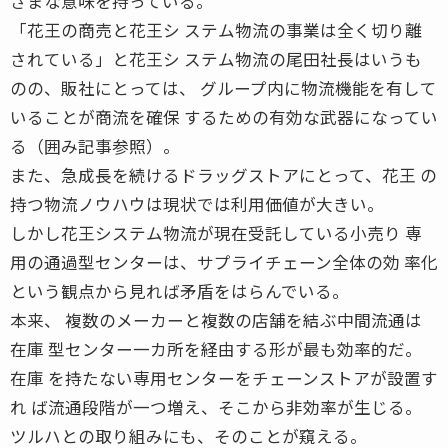
ざまな意味を持っている。
「花王の商売と花王シ ステム物流の事業は全く切り離
されている」と花王シ ステム物流の尾田社長はいうも
のの、販社にとっては、 グループ内に物流機能を有して
いることが商流を確保 するための有効な武器になってい
る（囲み記事参照）。
また、急成長を続けるドラッグストアにとって、花王 の
持つ物流ノウハウは現状では利用価値が大きい。
しかし花王システム物流が現在受託している小売り 専
用の通過型センターは、サプライチェーン全体の効 率化
という観点から見れば矛盾をはらんでいる。
本来、 複数のメーカーと複数の店舗を結ぶ中間流通は
在庫 型センター一カ所を経由する形が最も効率的だ。
在庫 を持たない専用センターをチェーンストアが設置す
れ ば流通段階が一つ増え、そこから非効率が生じる。
ツルハとの取り組みにも、そのことが窺える。