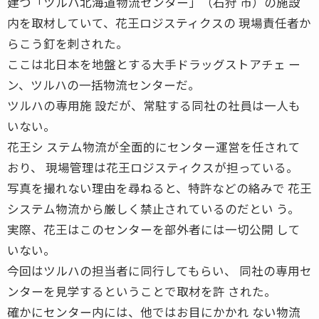
建つ「ツルハ北海道物流センター」（石狩 市）の施設
内を取材していて、花王ロジスティクスの 現場責任者か
らこう釘を刺された。
ここは北日本を地盤とする大手ドラッグストアチェ ー
ン、ツルハの一括物流センターだ。
ツルハの専用施 設だが、常駐する同社の社員は一人も
いない。
花王シ ステム物流が全面的にセンター運営を任されて
おり、 現場管理は花王ロジスティクスが担っている。
写真を撮れない理由を尋ねると、特許などの絡みで 花王
システム物流から厳しく禁止されているのだとい う。
実際、花王はこのセンターを部外者には一切公開 して
いない。
今回はツルハの担当者に同行してもらい、 同社の専用セ
ンターを見学するということで取材を許 された。
確かにセンター内には、他ではお目にかかれ ない物流