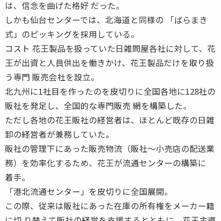
は、信念を曲げた格好 だった。
しかも仙台センターでは、北海道と同様の 「ばらまき
式」のピッキングを採用している。
コスト 花王製品を扱っていた日雑問屋各社に対して、花
王が出資と人員供出を働きかけ、花王製品だけを取り扱
う専門 販売会社を設立。
北九州に1社目を作ったのを皮切りに全国各地に128社の
販社を発足し、全国的な専門販売 網を構築した。
ただし各地の花王販社の経営者は、ほとんど既存の日雑
卸の経営者が兼務していた。
販社の管理下にあった販売物流（販社〜小売店の配送業
務）を効率化するため、花王が流通センターの構築に
着手。
「港北流通センター」を皮切りに全国展開。
この際、従来は販社にあった在庫の所有権をメーカー籍
に切 り替えて販社の経営を支援するとともに、花王主導