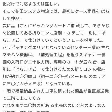
化だけで対応するのは難しい。
そこで花王システム物流では、最初にケース商品を ばら
して検品。
次に品目ごとにピッキングカートに搭 載して、あらかじ
め設置してある折りコンに店別・カ テゴリー別に「ば
らまき式」で仕分けていくというフ ローを採用した。
バラピッキングエリアとなっているセンター三階の 主な
マテハン機器は、「前処理工程」を担うスキャナ ー装
備の入荷口が二十数カ所、専用のカートが五六 台、店
別に「ばらまき式」で仕分けるための折りコン の収納
棚が約九〇〇間口（約一二〇〇平行メートル のエリア
に三〇〇カ所×三段）となっている。
一階で総量納品されカゴ車に積まれた商品が垂直搬送機
で三階に上ってくる。
これをまず二〇数カ所あ る小売店のレジ台のような入