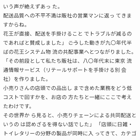
いう声が絶えずあっ た。
配送品質への不平不満は販社の営業マンに返っ てきま
すからね。
花王が直接、配送を手掛けること でトラブルが減るの
であればと賛成しました」 ――こうした動きが九〇年代半
ばの花王システム物 流の共配事業へとつながりました。
「その前段として私たち販社は、八〇年代末に東京 流
通情報サービス（リテールサポートを手掛ける別 会
社）を作りました。
小売りさんの店頭での品出し まで含めた業務をどう低
コストで回すかを、お店の 方たちと一緒にここで考え
たわけです。
その世界か ら見ると、小売りチェーンによる共同配送と
いうの は認めざるを得ない話でした」 「店頭に日雑・
トイレタリーの分野の製品が同時に入 ってきて、カテゴ