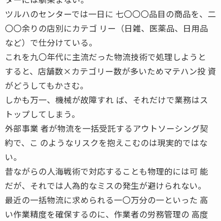
ツルハのセンターでは一日に 七〇〇〇品目の商品を、二
〇〇余りの店別にカテゴ リー（日雑、医薬品、日用品
など）で仕分けている。
これを九〇年代に主流だった物流技術で処理しようと
すると、店舗数×カテゴリー数が多いためマテハン投 資
がどうしてもかさむ。
しかも万一、機械が故障すれ ば、それだけで業務はス
トップしてしまう。
外部事業 者が物流を一括受託するアウトソーシング契
約で、こ のようなリスクを抱えこむのは現実的ではな
い。
昔ながらの人海戦術で対応することも物理的には可 能
だが、それでは人為的なミスの発生が避けられない。
最近の一括物流に求められる一〇万分の一といった 高
い作業精度を確保するのに、作業者の労務管理の 高度