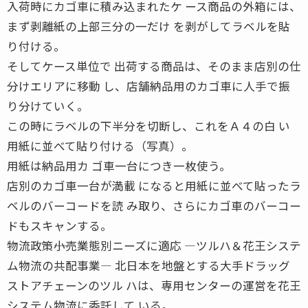
入荷時にカゴ車に積み込まれたケ ース商品の外箱には、
まず剥離紙の上部三分の一だけ を剥がしてラベルを貼
り付ける。
そしてケース単位で 出荷する商品は、そのまま店別の仕
分けエリアに移動 し、店舗納品用のカゴ車に人手で振
り分けていく。
この時にラベルの下半分を切断し、これをＡ４の白 い
用紙に並べて貼り付ける（写真）。
用紙は納品用カ ゴ車一台につき一枚使う。
店別のカゴ車一台が満載 になると用紙に並べて貼ったラ
ベルのバーコードを読 み取り、さらにカゴ車のバーコー
ドもスキャンする。
物流政策――小売業態別ニーズに適応 ―ツルハ＆花王システ
ム物流の共配事業― 北日本を地盤とする大手ドラッグ
ストアチェーンのツル ハは、専用センターの運営を花王
システム物流に委託して いる。