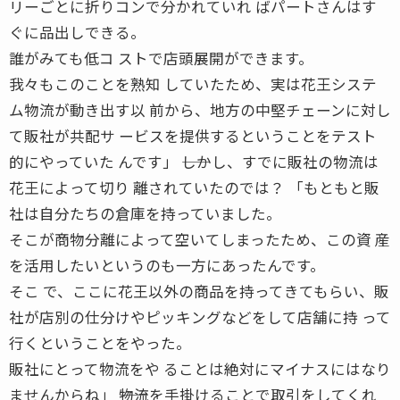
リーごとに折りコンで分かれていれ ばパートさんはす
ぐに品出しできる。
誰がみても低コ ストで店頭展開ができます。
我々もこのことを熟知 していたため、実は花王システ
ム物流が動き出す以 前から、地方の中堅チェーンに対し
て販社が共配サ ービスを提供するということをテスト
的にやっていた んです」 ――しかし、すでに販社の物流は
花王によって切り 離されていたのでは？ 「もともと販
社は自分たちの倉庫を持っていました。
そこが商物分離によって空いてしまったため、この資 産
を活用したいというのも一方にあったんです。
そこ で、ここに花王以外の商品を持ってきてもらい、販
社が店別の仕分けやピッキングなどをして店舗に持 って
行くということをやった。
販社にとって物流をや ることは絶対にマイナスにはなり
ませんからね」 ――物流を手掛けることで取引をしてくれ