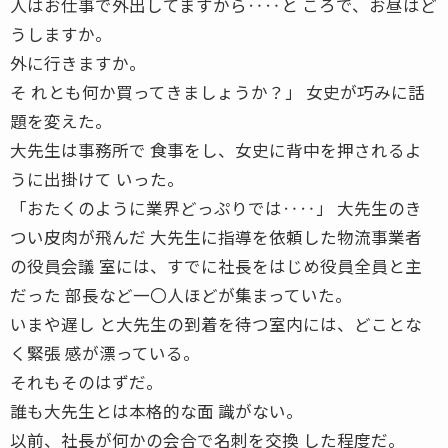
人はお仕事で外出してますから‥‥と ころで、お昼はど
うしますか。
外に行きますか。
そ れとも何か買ってきましょうか？」 女史が巧みに話
題を変えた。
大先生は事務所で 食事をし、女史に背中を押されるよ
うに出掛けて いった。
「おたくのように業界どっぷりでは‥‥」 大先生のき
つい皮肉が飛んだ 大先生に指導を依頼した物流事業者
の役員会議 室には、すでに社長をはじめ役員全員と主
だった 部長など一〇人ほどが集まっていた。
いまや遅し と大先生の到着を待つ室内には、どことな
く緊張 感が漂っている。
それもそのはずだ。
誰も大先生とは本格的な面 識がない。
以前、社長が何かの会合で名刺を交換 した程度だ。