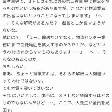
業者主導で、３ＰＬはそれ以外の第三者主 導で物流をや
るものだという解釈がありますが、こ れだと物流業者
の出番はないということになってし まいます」 「へ
ー、そんな解釈があるんだ？ 戯言としか言 いようが
ないな。
他には？」 「えー、輸送だけでなく、物流センター業
務にま で受託範囲を拡大するのが３ＰＬだ、などとい
うわ けのわからないものもあります‥‥」 「へー、そ
んなのもあるのか。
おもしろい。
まあ、 ちょっと擁護すれば、それらの解釈は大間違い
って わけではないな。
でも本質を突いてはいない。
それ はいいとして、本当は、３ＰＬなど議論するほどの
ものでもないんだけど‥‥」 ここで、大先生が全員を見
回す。