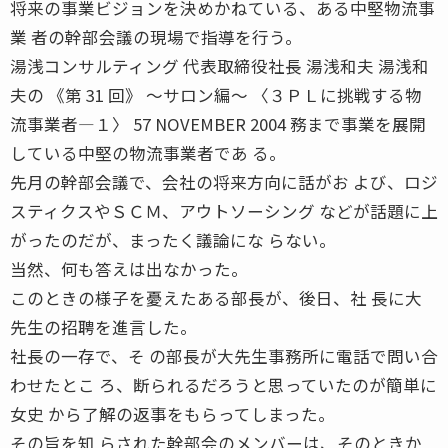
将来の事業ビジョンを決めかねている、ある中堅物流事
業 者の幹部会議の現場で指導を行う。
湯浅コンサルティング 代表取締役社長 湯浅和夫 湯浅和
夫の 《第 31 回》 〜サロン編〜 〈３ＰＬに挑戦する物
流事業者―１〉 57 NOVEMBER 2004 務まで事業を展開
している中堅の物流事業者であ る。
先月の幹部会議で、会社の将来方向に話がお よび、ロジ
スティクスやＳＣＭ、アウトソーシング などが話題に上
がったのだが、まったく議論にな らない。
当然、何も答えは出なかった。
このときの様子を憂えたある部長が、後日、社 長に大
先生の招聘を進言した。
社長の一存で、そ の部長が大先生事務所に電話で問い合
わせたとこ ろ、断られるだろうと思っていたのが簡単に
女史 から了解の返事をもらってしまった。
その旨を知 らされた幹部会のメンバーは、そのときか