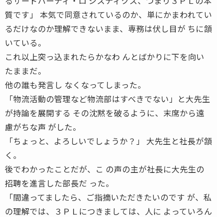
るサードパーティ・ロ ジスティクス、つまり３ＰＬの本
質です」 本気で同意されているのか、単にかまわれてい
るだけなのか理解できないまま、専務は伏し目が ちに頷
いている。
これ以上突っ込まれたらかなわ んとばかりに下を向い
たままだ。
他の誰も発言し なくなってしまった。
「物流活動の管理など物流部はすべきでない」と大先生
が持論を展開する その沈黙を破るように、末席から遠
慮がちな声 がした。
「ちょっと、よろしいでしょうか？」 大先生と社長が頷
く。
後でわかったことだが、こ の声の主が社長に大先生の
招聘を進言した部長だ った。
「間違ってましたら、ご指摘いただきたいのです が、私
の理解では、３ＰＬにつきましては、人に よっていろん