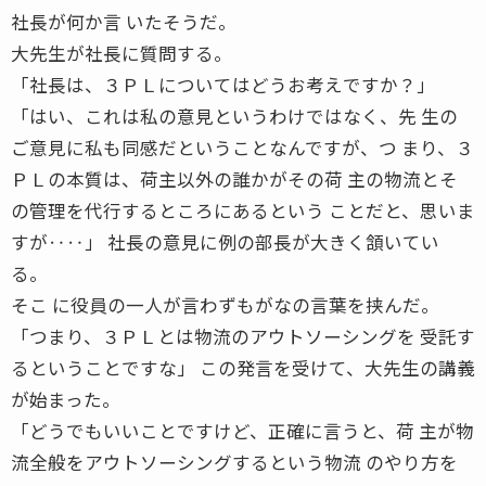
社長が何か言 いたそうだ。
大先生が社長に質問する。
「社長は、３ＰＬについてはどうお考えですか？」
「はい、これは私の意見というわけではなく、先 生の
ご意見に私も同感だということなんですが、つ まり、３
ＰＬの本質は、荷主以外の誰かがその荷 主の物流とそ
の管理を代行するところにあるという ことだと、思いま
すが‥‥」 社長の意見に例の部長が大きく頷いてい
る。
そこ に役員の一人が言わずもがなの言葉を挟んだ。
「つまり、３ＰＬとは物流のアウトソーシングを 受託す
るということですな」 この発言を受けて、大先生の講義
が始まった。
「どうでもいいことですけど、正確に言うと、荷 主が物
流全般をアウトソーシングするという物流 のやり方を