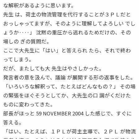
な解釈があるように思います。
先生 は、荷主の物流管理を代行することが３ＰＬだと
おっしゃってますが、そのように理解してよろしい でし
ょうか‥‥」 沈黙の重圧から逃れるためだけの、その
場しの ぎの質問だ。
ここで大先生に「はい」と答えられ たら、それで終わ
ってしまう。
だが、またしても大 先生はやさしかった。
発言者の意を汲んで、議論 が展開する形の返事をした。
「いろいろな解釈って、たとえばどんなもの？」 その場
の緊張をほぐそうとしてか、大先生の口 調がくだけた
ものに変わってきた。
部長がほっと 59 NOVEMBER 2004 した感じで、すぐに
答える。
「はい、たとえば、１ＰＬが荷主主導で、２ＰＬ が物流