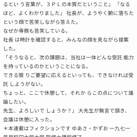
るとい う言葉が、３ＰＬの本質だということ」 「なる
ほど、よくわかりました」 社長が、ようやく腑に落ちた
という顔で苦笑しながら答えた。
なぜか専務も苦笑している。
社長 は時計を確認すると、みんなの顔を見ながら提案
した。
「そうなると、次の課題は、当社は一体どんな受託 能力
を持っているのかということになる。
できる限 りご要望に応えるといっても、できなければ受
託 しようがない。
ちょっと、ここで休憩して、それか らこの点について議
論したい。
先生、よろしいで しょうか？」 大先生が無言で頷き、
会議は休憩に入った。
＊本連載はフィクションです ゆあさ・かずお 一九七一
年早稲田大学大学 院修士課程修了。