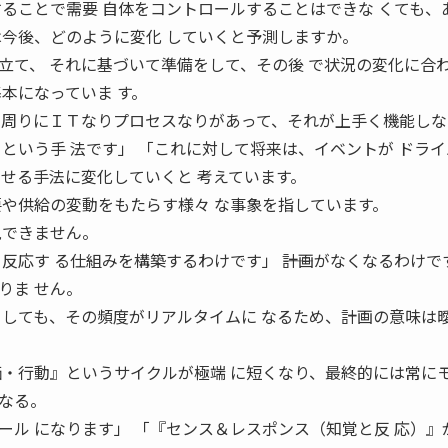
することで需要 自体をコントロールすることはできな くても、
Ｍは今後、どのように変化 していくと予測しますか。
立て、 それに基づいて準備をして、その後 で状況の変化に合
本になっていま す。
 周りにＩＴなりプロセスなりがあって、それが上手く機能しな
という手 法です」 「これに対して将来は、イベントが ドラ
させる手法に変化していくと 考えています。
要や供給の変動をもたらす様々 な事象を指しています。
見できません。
反応す る仕組みを構築するわけです」 ――計画がなくなるわけで
りま せん。
としても、その頻度がリアルタイムに なるため、計画の意味は
価・行動』というサイクルが極端 に短くなり、最終的には常に
なる。
ール になります」 「『センス＆レスポンス（知覚と反 応）』