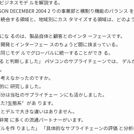
ビジネスモデ ルを解説する。
ON DECEMBER 2004 2 りの事業部と横割り機能のバランス 
――統合する領域と、地域別にカス タマイズする領域は、どのよ
にな るのは、製品自体と顧客とのインタ ーフェースです。
、開発とインターフェー スのちょうど間に挟まっている。
は同じモデ ルでグローバルに統一することができ る。
 と判断しました」 ――パソコンのサプライチェーンでは、 デル
。
 考えなかったのですか。
的に 研究しました。
部分は当社のサプライチェー ンにも活かしました。
た?生態系〞があ ります。
社とデルで大きな違いはありません。
非常 に多くの流通パートナーがいます。
ルを作 りました」 「具体的なサプライチェーンの評価 と分析