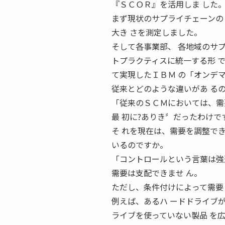
『ＳＣＯＲ』を活用しま した
まず現状のサプライチェーンの
大き さを測定しました。
そして各事業部、 各地域のサ
トプラクティスに統一する形 で
て実現したＩＢＭ の「オンデ
従来とどのような違いがあ る
「従来のＳＣＭにおいては、需
最 初に?ありき〞だったわけで
そ れを現在は、需要を調整でき
いるのですか。
「コントロールという言葉は強
需要は支配できませ ん。
ただし、条件付けによって需要
例えば、あるハ ードドライブ
ライブを使っていない製品 を