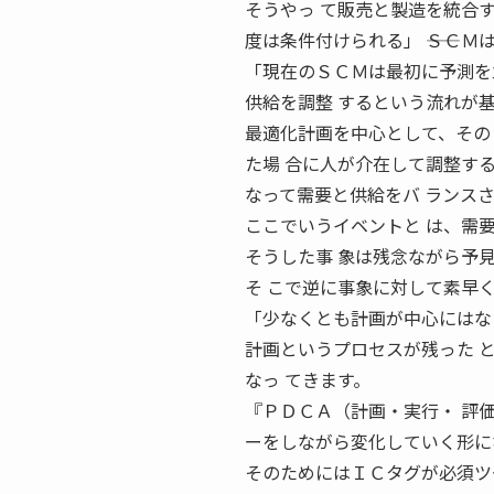
そうやっ て販売と製造を統合
度は条件付けられる」 ――ＳＣ
「現在のＳＣＭは最初に予測を
供給を調整 するという流れが基
最適化計画を中心として、その
た場 合に人が介在して調整する
なって需要と供給をバ ランス
ここでいうイベントと は、需
そうした事 象は残念ながら予
そ こで逆に事象に対して素早く
「少なくとも計画が中心にはな
計画というプロセスが残った 
なっ てきます。
『ＰＤＣＡ（計画・実行・ 評
ーをしながら変化していく形に
そのためにはＩＣタグが必須ツ