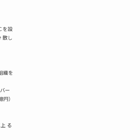
Ｃを設
 散し
組織を
ンバー
億円）
上 る