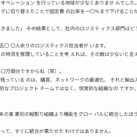
、オペレーション を行っている地域が少なくありませ んでした
ングに切り替えたことで固定費 の比率を一〇％まで下げることが
きました」 ――その結果として、社内のロジステ ィクス部門はど
五〇 〇人余りのロジスティクス担当者が います。
もの物流を管理していることを考 えれば、その数は少ないと言
二〇万頭分ですからね（笑）。
に残っている のは、購買、ネットワークの最適化、 それと輸出
限的なプロジェクト チームではなく、恒常的な組織なの ですか
来の事 業別の縦割り組織より機能をグロー バルに統合したほ
いって、すぐに統合が果たせた わけではありません。