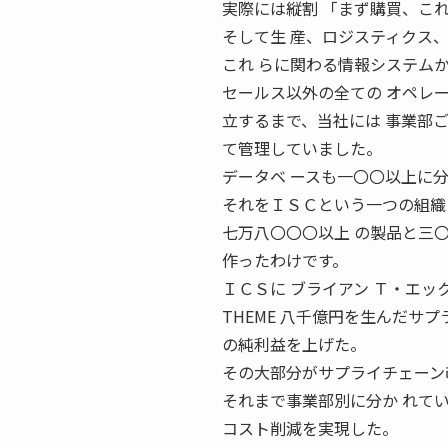
実際には縦割 「まず購買、こ
そして生 産、ロジスティクス
これ らに関わる情報システム
セールス以外の全ての オペレ
立するまで、当社には 事業部
て管理していました。
データベ ースも一〇〇以上に分
それをＩＳＣという一つの組織
七万八〇〇〇以上 の製品と三
作ったわけです。
ＩＣＳに ブライアン Ｔ・エッ
THEME 八千億円を生んだサ
の純利益を上げた。
その大部分がサプライチェーン
それまで事業部別に分か れて
コスト削減を実現した。