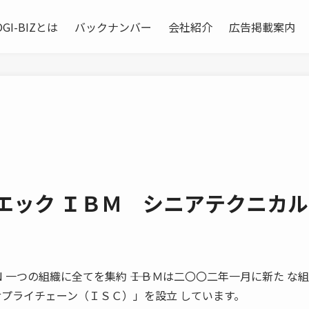
OGI-BIZとは
バックナンバー
会社紹介
広告掲載案内
エック ＩＢＭ シニアテクニカ
YPERSON 一つの組織に全てを集約 ――ＩＢＭは二〇〇二年一月に新た な
サプライチェーン（ＩＳＣ）」を設立 しています。