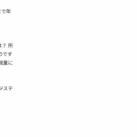
まで年
？ 所
のです
裁量に
ジステ