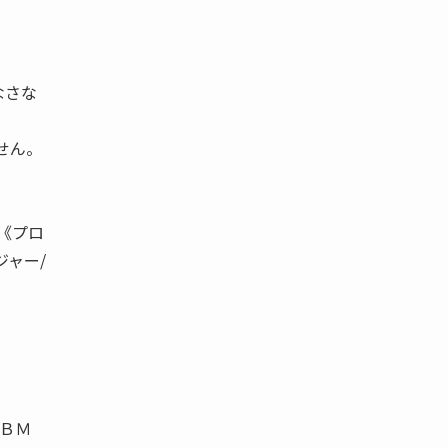
なさな
せん。
《プロ
ジャー/
 ＢＭ