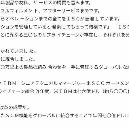
れは製品や材料、サ ービスの購買も含みます。
、フルフィルメン ト、アフターサービスまでです。
からオペレ ーションまでの全てをＩＳＣが管理 しています。
ーションを管理していると理 解してもらって結構です」 「ＩＳ
ごとに異なる三〇ものサプラ イチェーンが存在し、それぞれを分
かれていまし た。
 に統合しました。
〇〇万以上の製品の組み 合わせを一手に管理するグローバル な
ク ＩＢＭ シニアテクニカルマネージャー 米ＳＣＣ ボードメ
プライチェーン統合 昨年度、米ＩＢＭは七六億ドル（約八〇〇〇
改革の成果だ。
いたＳＣＭ機能をグローバルに統合することで年間七〇億ドルに