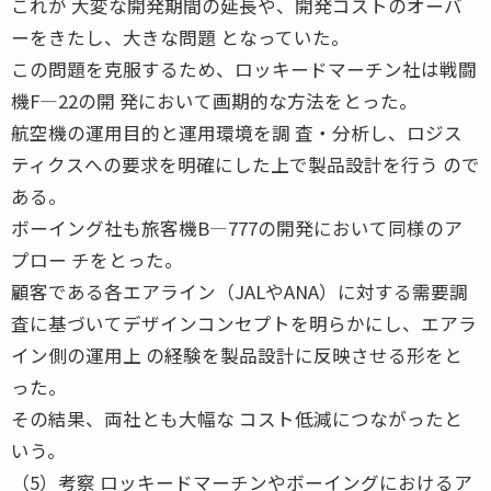
これが 大変な開発期間の延長や、開発コストのオーバ
ーをきたし、大きな問題 となっていた。
この問題を克服するため、ロッキードマーチン社は戦闘
機F―22の開 発において画期的な方法をとった。
航空機の運用目的と運用環境を調 査・分析し、ロジス
ティクスへの要求を明確にした上で製品設計を行う ので
ある。
ボーイング社も旅客機B―777の開発において同様のア
プロー チをとった。
顧客である各エアライン（JALやANA）に対する需要調
査に基づいてデザインコンセプトを明らかにし、エアラ
イン側の運用上 の経験を製品設計に反映させる形をと
った。
その結果、両社とも大幅な コスト低減につながったと
いう。
（5）考察 ロッキードマーチンやボーイングにおけるア