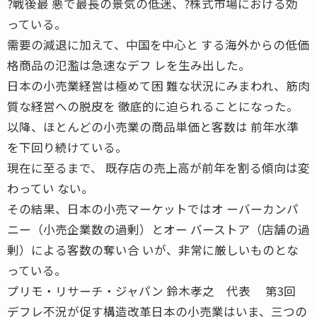
?戦後最 悪で最長の景気の低迷、?株式市場における効
っている。
需要の減退に加えて、中国を中心と する海外からの低価
格商品の氾濫は急速なデフ レを生み出した。
日本の小売業経営は極めて困 難な状況にみまわれ、筋肉
質な経営への脱皮を 徹底的に迫られることになった。
以降、ほとんどの小売業の商品単価と客数は 前年水準
を下回り続けている。
現在に至るまで、 既存店の売上高が前年を割る傾向は変
わってい ない。
その結果、日本の小売マーケットではオ ーバーカンパ
ニー（小売企業数の過剰）とオー バーストア（店舗の過
剰）による客数の奪い合 いが、非常に厳しいものとな
っている。
プリモ・リサーチ・ジャパン 鈴木孝之 代表 第3回
デフレ不況が促す構造改革日本の小売業はいま、三つの