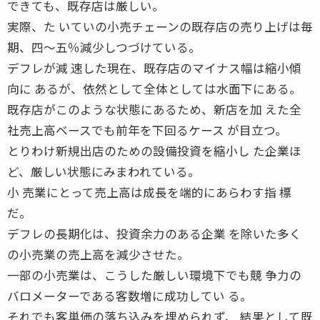
できても、既存店は厳しい。
実際、た いていの小売チェーンの既存店の売り上げは毎
期、四〜五％減少しつづけている。
デフレが減 速した現在、既存店のマイナス幅は縮小傾
向に あるが、依然として全体としては水面下にある。
既存店がこのような状態にあるため、新店を加 えた全
社売上高ベースでも前年を下回るケース が目立つ。
とりわけ新規出店のための設備投資を縮小し た企業ほ
ど、厳しい状態にみまわれている。
小 売業にとって売上高は成長を端的にあらわす指 標
だ。
デフレの長期化は、投資余力のある企業 を除いた多く
の小売業の売上高を減少させた。
一部の小売業は、こうした厳しい環境下でも競 争力の
バロメーターである客数増に成功してい る。
それでも客単価の落ち込みを埋められず、 結果として既