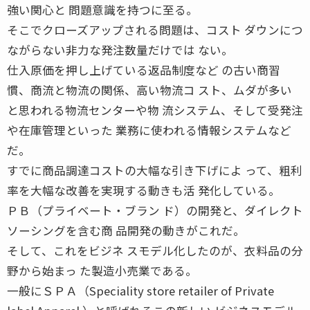
強い関心と 問題意識を持つに至る。
そこでクローズアップされる問題は、コスト ダウンにつ
ながらない非力な発注数量だけでは ない。
仕入原価を押し上げている返品制度など の古い商習
慣、商流と物流の関係、高い物流コ スト、ムダが多い
と思われる物流センターや物 流システム、そして受発注
や在庫管理といった 業務に使われる情報システムなど
だ。
すでに商品調達コストの大幅な引き下げによ って、粗利
率を大幅な改善を実現する動きも活 発化している。
ＰＢ（プライベート・ブラン ド）の開発と、ダイレクト
ソーシングを含む商 品開発の動きがこれだ。
そして、これをビジネ スモデル化したのが、衣料品の分
野から始まっ た製造小売業である。
一般にＳＰＡ（Speciality store retailer of Private