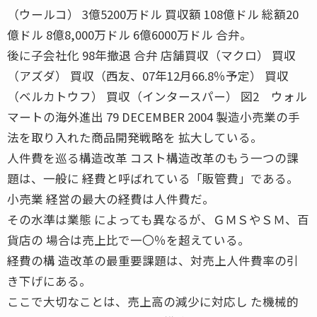
（ウールコ） 3億5200万ドル 買収額 108億ドル 総額20
億ドル 8億8,000万ドル 6億6000万ドル 合弁。
後に子会社化 98年撤退 合弁 店舗買収（マクロ） 買収
（アズダ） 買収（西友、07年12月66.8％予定） 買収
（ベルカトウフ） 買収（インタースパー） 図2 ウォル
マートの海外進出 79 DECEMBER 2004 製造小売業の手
法を取り入れた商品開発戦略を 拡大している。
人件費を巡る構造改革 コスト構造改革のもう一つの課
題は、一般に 経費と呼ばれている「販管費」である。
小売業 経営の最大の経費は人件費だ。
その水準は業態 によっても異なるが、ＧＭＳやＳＭ、百
貨店の 場合は売上比で一〇％を超えている。
経費の構 造改革の最重要課題は、対売上人件費率の引
き下げにある。
ここで大切なことは、売上高の減少に対応し た機械的