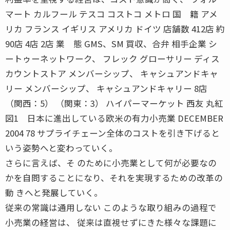
マート カルフール テスコ コストコ メトロ 国 籍 アメ
リカ フランス イギリス アメリカ ドイツ 店舗数 412店 約
90店 4店 2店 業 態 GMS、SM 買収、合弁 相手企業 シ
ートゥーネットワーク、 フレック グローサリー ディス
カウントストア メンバーシップ、 キャシュアンドキャ
リー メンバーシップ、 キャシュアンドキャリー 8店
（関西：5） （関東：3） ハイパーマーケット 西友 丸紅
図1 日本に進出している欧米の有力小売業 DECEMBER
2004 78 サプライチェーン全体のコストを引き下げると
いう姿勢へと変わっていく。
さらに言えば、そ のために小売業として何が必要なの
かを自問することになり、それを実現するための改革の
動 きへと発展していく。
従来の常識は通用しない このような取り組みの過程で
小売業の経営は、 従来は直視せずにきた様々な課題に