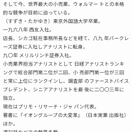
そして今、世界最大の小売業、ウォルマー トとの本格
的な競争が目前に迫っている。
（すずき・たかゆき）東京外国語大学卒業。
一九六八年 西友入社。
店長、シカゴ駐在事務所長などを経て、八九 年バークレ
ーズ証券に入社しアナリストに転身。
九〇年 メリルリンチ証券入社。
小売業界担当アナリストとして 日経アナリストランキ
ングで総合部門第二位が二回、小 売部門第一位が三回
と常に上位にランクインし、調査部 のファーストバイス
プレデント、シニアアナリストを最 後に二〇〇三年に
独立。
現在はプリモ・リサーチ・ジャ パン代表。
著書に『イオングループの大変革』（日本実業 出版社）
ほか。
週刊誌などでの執筆多数。