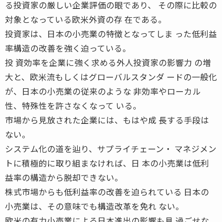
る投資家の厳しい企業評価の眼であり、 その際に比較の
対象となっている欧米外資の存 在である。
投資家は、日本の小売業の特徴となってしま った低利益
率構造の改善を強く迫っている。
投 資効率を企業に強く求める外人投資家の影響力 の増
大と、欧米流もしくはグローバルスタンダ ードの一般化
が、日本の小売業の従来のような 非効率やローカル
性、特殊性を許さなくなって いる。
市場から見放された企業には、もはや成 長する手段は
ない。
システム化の道を辿り、サプライチェーン・ マネジメン
トに積極的に取り組まなければ、日 本の小売業は低利
益率の構造から脱却できない。
株式市場からも低利益率の改善を迫られている 日本の
小売業は、その意味でも構造改革を免れ ない。
欧米の有力小売業による日本進出の影響も見 過ごせな