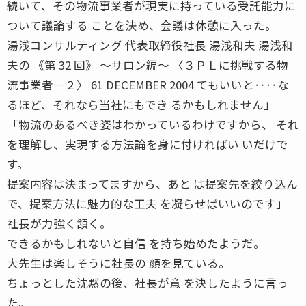
続いて、その物流事業者が現実に持っている受託能力に
ついて議論する ことを決め、会議は休憩に入った。
湯浅コンサルティング 代表取締役社長 湯浅和夫 湯浅和
夫の 《第 32 回》 〜サロン編〜 〈３ＰＬに挑戦する物
流事業者―２〉 61 DECEMBER 2004 てもいいと‥‥な
るほど、それなら当社にもでき るかもしれません」
「物流のあるべき姿はわかっているわけですから、 それ
を理解し、実現する方法論を身に付ければい いだけで
す。
提案内容は決まってますから、あと は提案先を絞り込ん
で、提案方法に魅力的な工夫 を凝らせばいいのです」
社長が力強く頷く。
できるかもしれないと自信 を持ち始めたようだ。
大先生は楽しそうに社長の 顔を見ている。
ちょっとした沈黙の後、社長が意 を決したように言っ
た。