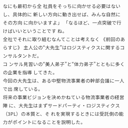
なにも最初から全 社員をそっちに向かせる必要はない
し、具体的に 新しい方向に動き出せば、みんな自然に
その方向 に向かいますよ」 「なるほど、一点突破で行
けばいいということです ね。
全社でそれに取り組むなんてことは考えなく 《前回のあ
らすじ》 主人公の“大先生”はロジスティクスに関するコ
ンサルタントだ。
コ ンサル見習いの“美人弟子”と“体力弟子”とともに多く
の企業を指導 してきた。
今回の大先生は、ある中堅物流事業者の幹部会議に一人
で出 席している。
将来の事業ビジョンを決めかねている物流事業者の経営
陣 に、大先生はまずサードパーティ・ロジスティクス
（3PL）の本質と、そ れを実現するときには受託側の能
力がポイントになることを説明した。