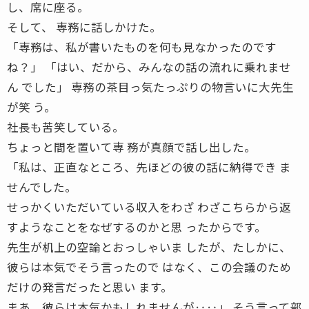
し、席に座る。
そして、 専務に話しかけた。
「専務は、私が書いたものを何も見なかったのです
ね？」 「はい、だから、みんなの話の流れに乗れませ
ん でした」 専務の茶目っ気たっぷりの物言いに大先生
が笑 う。
社長も苦笑している。
ちょっと間を置いて専 務が真顔で話し出した。
「私は、正直なところ、先ほどの彼の話に納得でき ま
せんでした。
せっかくいただいている収入をわざ わざこちらから返
すようなことをなぜするのかと思 ったからです。
先生が机上の空論とおっしゃいま したが、たしかに、
彼らは本気でそう言ったので はなく、この会議のため
だけの発言だったと思い ます。
まあ、彼らは本気かもしれませんが‥‥」 そう言って部