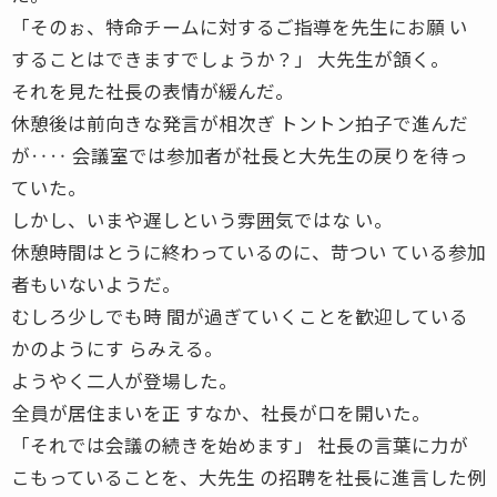
「そのぉ、特命チームに対するご指導を先生にお願 い
することはできますでしょうか？」 大先生が頷く。
それを見た社長の表情が緩んだ。
休憩後は前向きな発言が相次ぎ トントン拍子で進んだ
が‥‥ 会議室では参加者が社長と大先生の戻りを待っ
ていた。
しかし、いまや遅しという雰囲気ではな い。
休憩時間はとうに終わっているのに、苛つい ている参加
者もいないようだ。
むしろ少しでも時 間が過ぎていくことを歓迎している
かのようにす らみえる。
ようやく二人が登場した。
全員が居住まいを正 すなか、社長が口を開いた。
「それでは会議の続きを始めます」 社長の言葉に力が
こもっていることを、大先生 の招聘を社長に進言した例