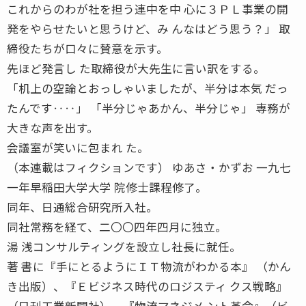
これからのわが社を担う連中を中 心に３ＰＬ事業の開
発をやらせたいと思うけど、み んなはどう思う？」 取
締役たちが口々に賛意を示す。
先ほど発言し た取締役が大先生に言い訳をする。
「机上の空論とおっしゃいましたが、半分は本気 だっ
たんです‥‥」 「半分じゃあかん、半分じゃ」 専務が
大きな声を出す。
会議室が笑いに包まれ た。
（本連載はフィクションです） ゆあさ・かずお 一九七
一年早稲田大学大学 院修士課程修了。
同年、日通総合研究所入社。
同社常務を経て、二〇〇四年四月に独立。
湯 浅コンサルティングを設立し社長に就任。
著 書に『手にとるようにＩＴ物流がわかる本』 （かん
き出版）、『Ｅビジネス時代のロジスティ クス戦略』
（日刊工業新聞社）、『物流マネジメ ント革命』（ビ