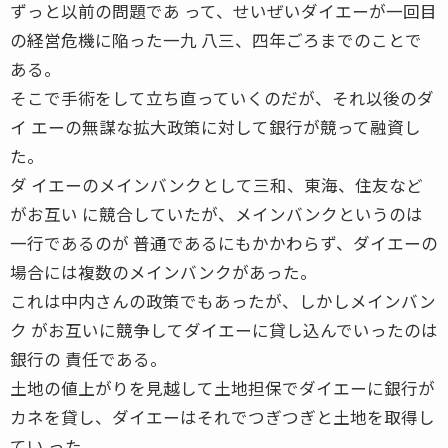
ずっと以前の問題であ って、せいぜいダイエーが一回目
の経営危機に陥った一九 八三、四年ごろまでのことで
ある。
そこで手術をして立ち直っていくのだが、それ以後のダ
イ エーの無謀な拡大政策に対して銀行が競って融資し
た。
ダ イエーのメインバンクとして三和、東海、住友など
がお互い に競合していたが、メインバンクというのは
一行であるのが 普通であるにもかかわらず、ダイエーの
場合には複数のメインバンクがあった。
これは中内さんの政策でもあったが、しかしメインバン
ク がお互いに競争してダイエーに貸し込んでいったのは
銀行の 責任である。
土地の値上がりを見越して土地担保でダイエーに銀行が
カネを貸し、ダイエーはそれでつぎつぎと土地を取得し
てい った。