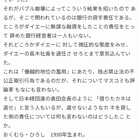
それがバブル崩壊によってこういう結果を招いたので あ
るが、そこで問われているのは銀行の貸手責任である。
ところがダイエーに無謀な融資をしたことの責任をとっ
て 辞めた銀行経営者は一人もいない。
それどころかダイエーに 対して強圧的な態度をみせ、
ダイエーの高木社長を退任さ せろとまで意気込んでい
た。
これは「優越的地位の濫用」にあたり、独占禁止法の不
公正取引行為であるのだが、それについてマスコミも評
論家 もなにも言わない。
そして日本経団連の奥田会長のように 「借りたカネは
返せ」と言う人もいるが、返せないようなカ ネを貸し
た側の責任については何も言わないのはどうしたこ と
か。
おくむら・ひろし 1930年生まれ。