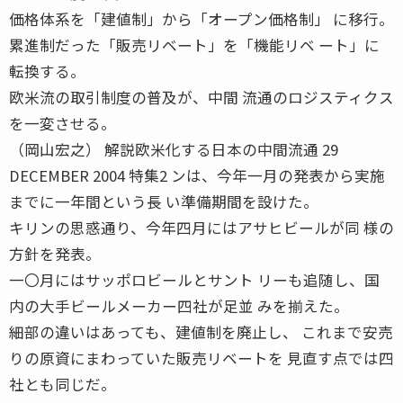
価格体系を「建値制」から「オープン価格制」 に移行。
累進制だった「販売リベート」を「機能リベ ート」に
転換する。
欧米流の取引制度の普及が、中間 流通のロジスティクス
を一変させる。
（岡山宏之） 解説欧米化する日本の中間流通 29
DECEMBER 2004 特集2 ンは、今年一月の発表から実施
までに一年間という長 い準備期間を設けた。
キリンの思惑通り、今年四月にはアサヒビールが同 様の
方針を発表。
一〇月にはサッポロビールとサント リーも追随し、国
内の大手ビールメーカー四社が足並 みを揃えた。
細部の違いはあっても、建値制を廃止し、 これまで安売
りの原資にまわっていた販売リベートを 見直す点では四
社とも同じだ。