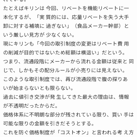
たとえばキリンは 今回、リベートを機能リベートに一
本化するが、「実 質的には、応量リベートを失う大手
卸に対する補填に 過ぎない」（食品メーカー幹部）と
いう厳しい見方が 少なくない。
現にキリンも「今回の取引制度の変更はリベート費 用
の削減が目的ではないため総額は横這い」だという。
つまり、流通段階にメーカーから流れる金額は従来と 同
じで、しかもその配分ルールが小売りには見えない。
このような取引制度では、再び流通段階で腹の探りあ
いが始まらないとも限らない。
過去に値引き交渉が発 生してきた最大の理由は、情報
が不透明だったからだ。
価格体系に不明朗な部分が残されている限り、買い 手は
可能な限りの金額を引きだそうとする。
これを防ぐ価格制度が「コストオン」と言われる考 え方