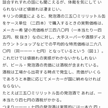
談合すれすれの話にも聞こえるが、体裁を気にして い
られないほど値崩れは凄まじい。
キリンの調査によ ると、発泡酒の三五〇ミリリットル缶
をケース単位 （二四本）で購入するときの実勢価格は、
メーカー希 望小売価格が三四八〇円（一本当たり一四
五円、税 抜き）なのに対し、大手スーパーや酒類ディス
カウン トショップなどでの平均的な特売価格は二六八
〇円 （同一一一・七円）となっているという（図１）。
これだけでは値崩れの実感がわかないかもしれない
が、ビール・発泡酒の売価には酒税が含まれている。
酒税は工場から出荷する時点で発生し、売価がいくら
であろうと本数に応じてメーカーが国に納めなければ
ならない。
たとえば三五〇ミリリットル缶の発泡酒で あれば、一
本当たり四七円の酒税がかかる。
つまり一一一・七円の発泡酒は実質的には一本六 四・