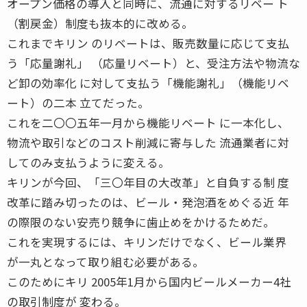
オープン価格の導入と同時に、流通に対するリベー ト
（割戻金）制度も抜本的に改める。
これまでキリン のリベートは、販売数量に応じて支払
う「応量謝礼」 （応量リベート）と、受注方法や物流な
ど卸の効率化 に対して支払う「機能謝礼」（機能リベ
ート）の二本 立てだった。
これを二〇〇五年一月から機能リベート に一本化し、
物流や取引などのコスト削減に寄与した 流通業者に対
してのみ支払うように変える。
キリンが今回、「三〇年目の大改革」と自負する制 度
改革に踏み切ったのは、ビール・発泡酒をめぐる近 年
の際限のない安売り競争に歯止めをかけるためだ。
これを実現するには、キリンだけでなく、ビール業界
が一丸となって取り組む必要がある。
このためにキリ 2005年1月から国内ビールメーカー4社
の取引制度が 変わる。