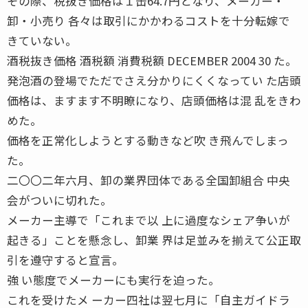
その際、税抜き価格は１缶64.7円となり、メーカー・
卸・小売り 各々は取引にかかわるコストを十分転嫁で
きていない。
酒税抜き価格 酒税額 消費税額 DECEMBER 2004 30 た。
発泡酒の登場でただでさえ分かりにくくなってい た店頭
価格は、ますます不明瞭になり、店頭価格は混 乱をきわ
めた。
価格を正常化しようとする動きなど吹 き飛んでしまっ
た。
二〇〇二年六月、卸の業界団体である全国卸組合 中央
会がついに切れた。
メーカー主導で「これまで以 上に過度なシェア争いが
起きる」ことを懸念し、卸業 界は足並みを揃えて公正取
引を遵守すると宣言。
強 い態度でメーカーにも実行を迫った。
これを受けたメ ーカー四社は翌七月に「自主ガイドラ