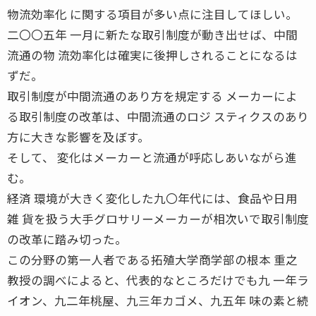
物流効率化 に関する項目が多い点に注目してほしい。
二〇〇五年 一月に新たな取引制度が動き出せば、中間
流通の物 流効率化は確実に後押しされることになるは
ずだ。
取引制度が中間流通のあり方を規定する メーカーによ
る取引制度の改革は、中間流通のロジ スティクスのあり
方に大きな影響を及ぼす。
そして、 変化はメーカーと流通が呼応しあいながら進
む。
経済 環境が大きく変化した九〇年代には、食品や日用
雑 貨を扱う大手グロサリーメーカーが相次いで取引制度
の改革に踏み切った。
この分野の第一人者である拓殖大学商学部の根本 重之
教授の調べによると、代表的なところだけでも九 一年ラ
イオン、九二年桃屋、九三年カゴメ、九五年 味の素と続