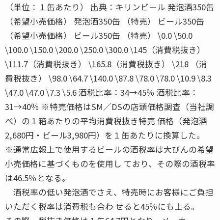
（単位：１缶あたり） 出典：キリンビール 発泡酒350缶
（希望小売価格） 発泡酒350缶 （特売） ビール350缶
（希望小売価格） ビール350缶 （特売） \0.0 \50.0
\100.0 \150.0 \200.0 \250.0 \300.0 \145（消費税抜き）
\111.7（消費税抜き） \165.8（消費税抜き） \218 （消
費税抜き） \98.0 \64.7 \140.0 \87.8 \78.0 \78.0 \10.9 \8.3
\47.0 \47.0 \7.3 \5.6 酒税比率：34→45％ 酒税比率：
31→40％ ※特売価格はSM／DSの店頭価格調査（当社調
べ）の１箱あたりの平均消費税抜き特売 価格（発泡酒
2,680円・ビール3,980円）を１缶あたりに換算した。
※通常広報上で使用するビールの酒税率は大びんの希望
小売価格に基づくものを使用し ており、その際の酒税率
は46.5％となる。
酒税率の低い発泡酒でさえ、特売時にお客様にご負担
いただく税率は消費税も合わ せると45％にも上る。