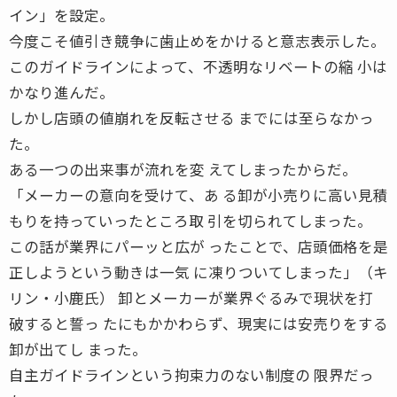
イン」を設定。
今度こそ値引き競争に歯止めをかけると意志表示した。
このガイドラインによって、不透明なリベートの縮 小は
かなり進んだ。
しかし店頭の値崩れを反転させる までには至らなかっ
た。
ある一つの出来事が流れを変 えてしまったからだ。
「メーカーの意向を受けて、あ る卸が小売りに高い見積
もりを持っていったところ取 引を切られてしまった。
この話が業界にパーッと広が ったことで、店頭価格を是
正しようという動きは一気 に凍りついてしまった」（キ
リン・小鹿氏） 卸とメーカーが業界ぐるみで現状を打
破すると誓っ たにもかかわらず、現実には安売りをする
卸が出てし まった。
自主ガイドラインという拘束力のない制度の 限界だっ