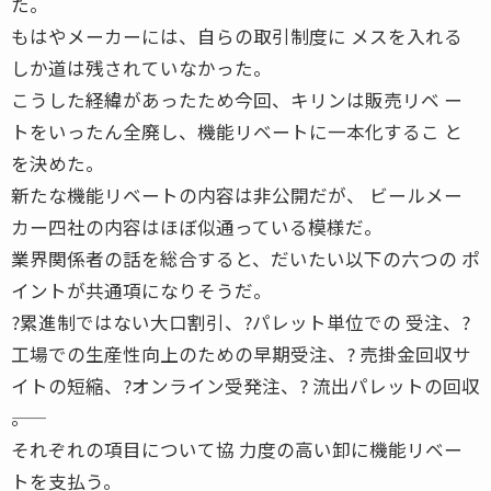
た。
もはやメーカーには、自らの取引制度に メスを入れる
しか道は残されていなかった。
こうした経緯があったため今回、キリンは販売リベ ー
トをいったん全廃し、機能リベートに一本化するこ と
を決めた。
新たな機能リベートの内容は非公開だが、 ビールメー
カー四社の内容はほぼ似通っている模様だ。
業界関係者の話を総合すると、だいたい以下の六つの ポ
イントが共通項になりそうだ。
?累進制ではない大口割引、?パレット単位での 受注、?
工場での生産性向上のための早期受注、? 売掛金回収サ
イトの短縮、?オンライン受発注、? 流出パレットの回収
――。
それぞれの項目について協 力度の高い卸に機能リベー
トを支払う。