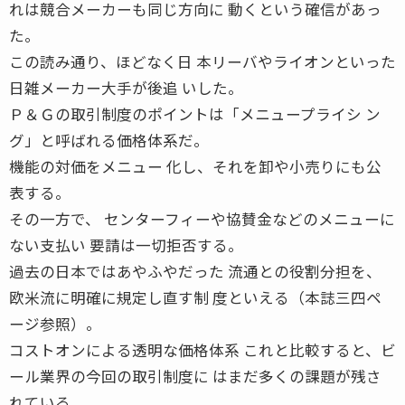
れは競合メーカーも同じ方向に 動くという確信があっ
た。
この読み通り、ほどなく日 本リーバやライオンといった
日雑メーカー大手が後追 いした。
Ｐ＆Ｇの取引制度のポイントは「メニュープライシ ン
グ」と呼ばれる価格体系だ。
機能の対価をメニュー 化し、それを卸や小売りにも公
表する。
その一方で、 センターフィーや協賛金などのメニューに
ない支払い 要請は一切拒否する。
過去の日本ではあやふやだった 流通との役割分担を、
欧米流に明確に規定し直す制 度といえる（本誌三四ペ
ージ参照）。
コストオンによる透明な価格体系 これと比較すると、ビ
ール業界の今回の取引制度に はまだ多くの課題が残さ
れている。