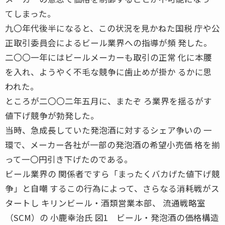
てしまった。
九〇年代後半になると、この状況を見かねた国税 庁や公
正取引委員会によるビール業界への指導が頻 発した。
二〇〇一年にはビールメーカーも取引の正常 化に本腰
を入れ、ようやく不毛な競争に歯止めが掛か るかに思
われた。
ところが二〇〇二年五月に、またぞ ろ業界を揺るがす
値下げ競争が勃発した。
当時、急成長していた発泡酒に対するシェア争いの 一
環で、メーカー各社が一部の発泡酒の希望小売価 格を揃
って一〇円引き下げたのである。
ビール業界の 関係者ですら「まったくバカげた値下げ競
争」と自嘲 するこの行為によって、さらなる消耗戦がス
タートし キリンビール・酒類営業本部、 流通戦略室
（SCM）の 小鹿幸治氏 図1 ビール・発泡酒の価格構造