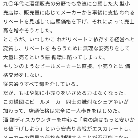
九〇年代に酒類販売の分野でも急速に台頭した大 型小
売店は、販売量に応じてメーカーから事後に支払 われる
リベートを見越して店頭価格を下げ、それによ って売上
高を増やそうとした。
ところが、いつしかこ れがリベートに依存する経営へと
変質し、リベートを もらうために無理な安売りをして
大量に売るという悪 循環に陥ってしまった。
キリンのようなビールメーカーは直接、小売りとは 価
格交渉をしない。
従来通りすべて卸を介している。
だが、もはや卸に小売りをいさめる力はなくなった。
この構図にビールメーカー同士の熾烈なシェア争いが
加わって、店頭価格は完全に一人歩きをはじめた。
酒 類ディスカウンターを中心に「隣の店はもっと安いか
ら値下げしよう」という安売り合戦がエスカレートし、
メーカーの意思で価格を制御することが不可能になっ