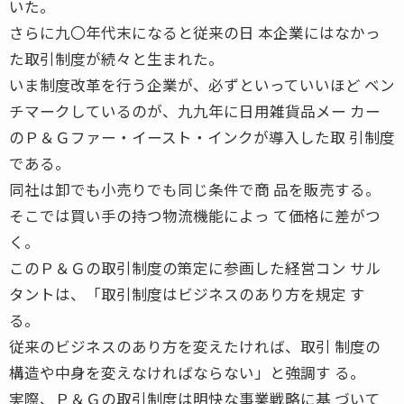
いた。
さらに九〇年代末になると従来の日 本企業にはなかっ
た取引制度が続々と生まれた。
いま制度改革を行う企業が、必ずといっていいほど ベン
チマークしているのが、九九年に日用雑貨品メー カー
のＰ＆Ｇファー・イースト・インクが導入した取 引制度
である。
同社は卸でも小売りでも同じ条件で商 品を販売する。
そこでは買い手の持つ物流機能によっ て価格に差がつ
く。
このＰ＆Ｇの取引制度の策定に参画した経営コン サル
タントは、「取引制度はビジネスのあり方を規定 す
る。
従来のビジネスのあり方を変えたければ、取引 制度の
構造や中身を変えなければならない」と強調す る。
実際、Ｐ＆Ｇの取引制度は明快な事業戦略に基 づいて