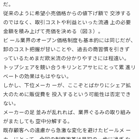
だ。
従来のように希望小売価格からの値下げ額で 交渉する
のではなく、取引コストや利益といった流通 上の必要
金額を積み上げて売価を決める（図３）。
ビ ール業界のオープン価格制度も基本的には同じだが、
卸のコスト把握が甘いことや、過去の商習慣を引きず
っているためまだ欧米流の分かりやすさには程遠い。
トップシェアを競い合うキリンとアサヒにとって累 進リ
ベートの効果はもはやない。
しかし、下位メーカ ーが、ここぞとばかりにシェア拡
大のために販促費を 投入するという可能性は否定でき
ない。
メーカーの足 並みが乱れれば、業界ぐるみの取り組み
がまたしても 空中分解する。
既存顧客への遠慮から急激な変化を避けたビールメ ー
カーにとって、今回の制度改革は最初の一歩に過ぎ な