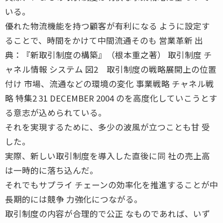
いる。
優れた物流機能を持つ顧客が有利になる ように設定す
ることで、時間をかけて中間流通そのも 営業革新 出
典：『新取引制度の構築』（根本重之著） 取引制度 チ
ャネル情報 システム 図2 取引制度の戦略展開上の位置
付け 市場、流通などの環境の変化 事業戦略 チャネル戦
略 特集2 31 DECEMBER 2004 のを高度化していこうとす
る意志が込められている。
それを実現するために、多少の波風が立つことも甘 受
した。
実際、新しい取引制度を導入した直後に同 社の売上高
は一時的に落ち込んだ。
それでもサプライ チェーンの効率化を推進することが中
長期的には競争 力強化につながる。
取引制度の内容が合理的で公正 なものであれば、いず