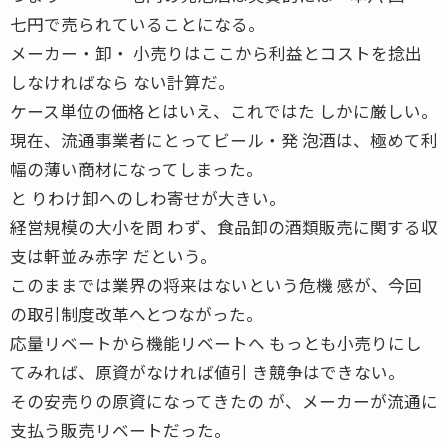
七円で売られていることになる。
メーカー・卸・ 小売りはここから利益とコストを捻出
しなければなら ない計算だ。
ケース単位の価格とはいえ、これではた しかに厳しい。
現在、流通事業者にとってビール・発 泡酒は、極めて利
幅の薄い商材になってしまった。
と りわけ卸へのしわ寄せが大きい。
経営規模の大小を問 わず、食品卸の酒類販売に関する収
支は軒並み赤字 だという。
このままでは業界の将来はないという危機 感が、今回
の取引制度改革へとつながった。
応量リベートから機能リベートへ もっとも小売りにし
てみれば、原資がなければ値引 き競争はできない。
その安売りの原資になってきたの が、メーカーが流通に
支払う販売リベートだった。