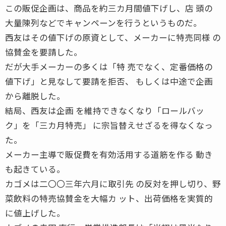
この販促企画は、商品を約三カ月間値下げし、店 頭の
大量陳列などでキャンペーンを行うというものだ。
西友はその値下げの原資として、メーカーに特売同様 の
協賛金を要請した。
だが大手メーカーの多くは「特 売でなく、定番価格の
値下げ」と見なして要請を拒否、 もしくは中途で企画
から離脱した。
結局、西友は企画 を維持できなくなり「ロールバッ
ク」を「三カ月特売」 に宗旨替えせざるを得なくなっ
た。
メーカー主導で販促費を有効活用する道筋を作る 動き
も起きている。
カゴメは二〇〇三年六月に取引先 の反対を押し切り、野
菜飲料の特売協賛金を大幅カ ット、出荷価格を実質的
に値上げした。