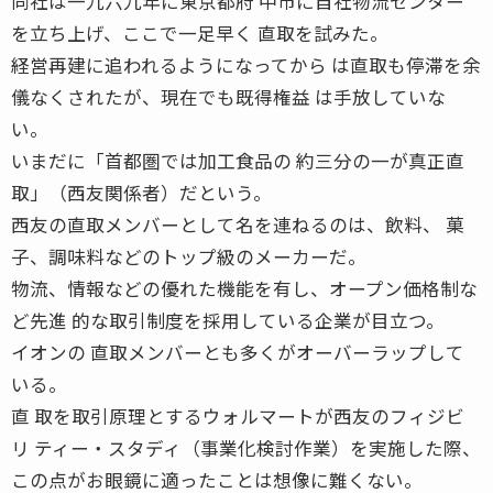
同社は一九六九年に東京都府 中市に自社物流センター
を立ち上げ、ここで一足早く 直取を試みた。
経営再建に追われるようになってから は直取も停滞を余
儀なくされたが、現在でも既得権益 は手放していな
い。
いまだに「首都圏では加工食品の 約三分の一が真正直
取」（西友関係者）だという。
西友の直取メンバーとして名を連ねるのは、飲料、 菓
子、調味料などのトップ級のメーカーだ。
物流、情報などの優れた機能を有し、オープン価格制な
ど先進 的な取引制度を採用している企業が目立つ。
イオンの 直取メンバーとも多くがオーバーラップして
いる。
直 取を取引原理とするウォルマートが西友のフィジビ
リ ティー・スタディ（事業化検討作業）を実施した際、
この点がお眼鏡に適ったことは想像に難くない。