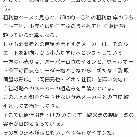
う。
粗利益ベースで見ると、卸は約一〇％の粗利益 率のうち
二〜三％、小売りは約二五％のうち約五％ を販促費に
頼っている計算になる。
しかも消費者との直結を志向するメーカーは、その ウ
エートを卸向けから小売り向けへとシフトしている。
一方の小売りは、スーパー首位のイオンと、ウォルマ ー
ト傘下の西友をリーダー格としながら、新たな「製 販
同盟の形成」（岡田元也・イオン社長）を謳い文句 に
自社戦略へのメーカーの組込みを目論んでいる。
このことが卸を介在させない食品メーカーとの直接 取
引として表面化してきた。
そこでは原価引き下げの みならず、欧米流の製販同盟の
実現が目的となってい る。
その斬り込み隊長ともいうべき存在がイオンだ。