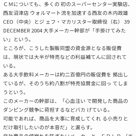
ＣＭについても、多くの 初のスーパーセンター実験店、
西友沼津店 ウォルマート流を加速する西友の木内政雄
CEO（中央）とジ ェフ・マカリスター取締役（右） 39
DECEMBER 2004 大手メーカー幹部が「手掛けてみた
い」という。
ところが、こうした製販同盟の資金源となる販促費
は、現状では大半が特売などの利益補てんに回されて
いる。
ある大手飲料メーカーは約二百億円の販促費を 拠出し
ているが、そのうち約八割が特売協賛金に回っ てしま
うという。
このメーカーの幹部は、「心血注い で開発した商品の
ダンピング競争に荷担するなどバカ げている。
可能であれば、商品を大事に育成してくれ る小売りと
だけ取引したいのが本音だ」と漏らす。
自社商品の値崩れを防ぎたいメーカーと、ＥＤＬＰ （エ