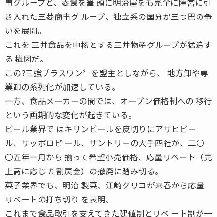
事グループと、菱食を筆 頭に明治屋をも完全に陣営に引
き入れた三菱商事グ ループ、独立系の国分が三つ巴の争
いを展開。
これを 三井食品を中核とする三井物産グループが猛追す
る 構図だ。
この?三強プラスワン〞を盟主としながら、 地方卸や専
業卸の系列化が加速している。
一方、食品メーカーの間では、オープン価格制への 移行
という画期的な変化が起きている。
ビール業界で はキリンビールを皮切りにアサヒビー
ル、サッポロビ ール、サントリーの大手四社が、二〇
〇五年一月から 揃って希望小売価格、応量リベート（売
上高に応じ た割戻金）の撤廃に踏み切る。
菓子業界でも、明治 製菓、江崎グリコが来春から応量
リベートの打ち切り を表明。
これまで食品取引を支えてきた建値制とリベ ート制が一