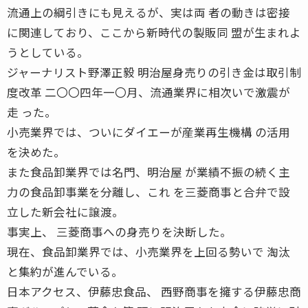
流通上の綱引きにも見えるが、実は両 者の動きは密接
に関連しており、ここから新時代の製販同 盟が生まれよ
うとしている。
ジャーナリスト野澤正毅 明治屋身売りの引き金は取引制
度改革 二〇〇四年一〇月、流通業界に相次いで激震が
走 った。
小売業界では、ついにダイエーが産業再生機構 の活用
を決めた。
また食品卸業界では名門、明治屋 が業績不振の続く主
力の食品卸事業を分離し、これ を三菱商事と合弁で設
立した新会社に譲渡。
事実上、 三菱商事への身売りを決断した。
現在、食品卸業界では、小売業界を上回る勢いで 淘汰
と集約が進んでいる。
日本アクセス、伊藤忠食品、 西野商事を擁する伊藤忠商