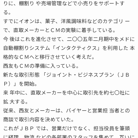
りに、棚割り や売場管理などで小売りをサポートす
る。
すでにイオンは、菓子、洋風調味料などのカテゴリ ー
で、直取メーカーとＣＭの実験に着手している。
今 後はこれを進化させて、二〇〇五年二月期中をメドに
自動棚割りシステム「インタクティクス」を利用した 本
格的なＣＭへと移行させていく考えだ。
西友もＣＭの準備に入っている。
新たな取引形態 「ジョイント・ビジネスプラン（ＪＢ
Ｐ）」を開始。
来 年中に、直取メーカーを中心に取引先を約七〇社に
拡 大する。
従来、西友とメーカーは、バイヤーと営業担 当者との
商談で取引内容を決めていた。
これがＪＢＰ では、営業だけでなく、担当役員を筆頭
に経理、物流 などの各部署のスタッフを集めて、互いに