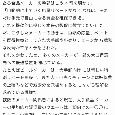
ある食品メーカーの幹部はこう 本音を明かす。
「自動的に出ていく応量リベートがな くなれば、それ
だけ手元で自由になる資金を確保でき る。
これを機動的に投じて本来の販促に役立てたい」 た
だ、こうしたメーカーの動きは、巨額の応量リベ ート
を既得権益としてきた大手卸や小売りチェーンか ら猛烈
な反発がでると予想された。
それをかわすため、 多くのメーカーが一部の大口得意
先への優遇措置を 講じている。
たとえばビールメーカーは、大手卸向け には新しい特
別リベートを設け、また大手小売りチェ ーンには販促費
の上積みなどで減少分を穴埋めすると しながら理解を
求めている模様だ。
複数のメーカー関係者によると現在、大手食品メー カ
ーの平均的な販促費のウエートは、卸向けの一〇〇 に
対して、小売向けは二〇〇〜二五〇になっていると い