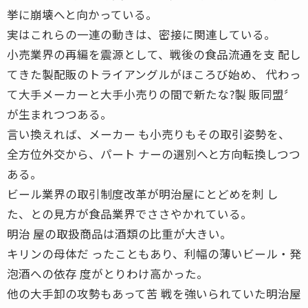
挙に崩壊へと向かっている。
実はこれらの一連の動きは、密接に関連している。
小売業界の再編を震源として、戦後の食品流通を支 配し
てきた製配販のトライアングルがほころび始め、 代わっ
て大手メーカーと大手小売りの間で新たな?製 販同盟〞
が生まれつつある。
言い換えれば、メーカー も小売りもその取引姿勢を、
全方位外交から、パート ナーの選別へと方向転換しつつ
ある。
ビール業界の取引制度改革が明治屋にとどめを刺 し
た、との見方が食品業界でささやかれている。
明治 屋の取扱商品は酒類の比重が大きい。
キリンの母体だ ったこともあり、利幅の薄いビール・発
泡酒への依存 度がとりわけ高かった。
他の大手卸の攻勢もあって苦 戦を強いられていた明治屋