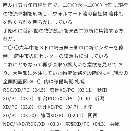
西友は五カ年再建計画で、二〇〇六〜二〇〇七年 に現行
の物流体制を刷新し、ウォルマート流の自社物 流体制
を敷く方針を明らかにしている。
手始めに首都 圏の物流拠点を東西二カ所に集約する方
針だ。
二〇 〇六年中をメドに埼玉県三郷市に新センターを稼
働、 府中市の旧センターの復活も検討している。
これにともなって再び直取の拡大にも意欲を見せて お
り、大手卸に外注していた物流業務を段階的に引 施設の
全国配置図 ※（）内は稼働時期 札幌
RDC/XD/PC（04.5） 盛岡XD/PC（03.11） 秋田
XD/PC（03.7） 仙台RDC/XD/PC（01.6） 新潟
XD/PC（03.8） 信州XD/PC（04.7） 北陸
XD/PC（03.10） 静岡XD/PC（02.11） 関西
NDC/NXD/RDC/XD（03.3） 京都XD/PC（04.3） 兵庫