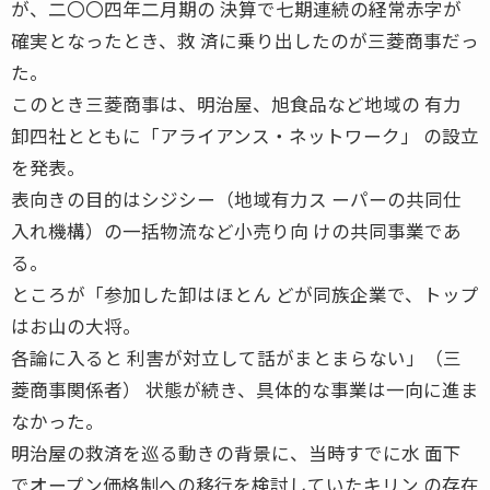
が、二〇〇四年二月期の 決算で七期連続の経常赤字が
確実となったとき、救 済に乗り出したのが三菱商事だっ
た。
このとき三菱商事は、明治屋、旭食品など地域の 有力
卸四社とともに「アライアンス・ネットワーク」 の設立
を発表。
表向きの目的はシジシー（地域有力ス ーパーの共同仕
入れ機構）の一括物流など小売り向 けの共同事業であ
る。
ところが「参加した卸はほとん どが同族企業で、トップ
はお山の大将。
各論に入ると 利害が対立して話がまとまらない」（三
菱商事関係者） 状態が続き、具体的な事業は一向に進ま
なかった。
明治屋の救済を巡る動きの背景に、当時すでに水 面下
でオープン価格制への移行を検討していたキリン の存在