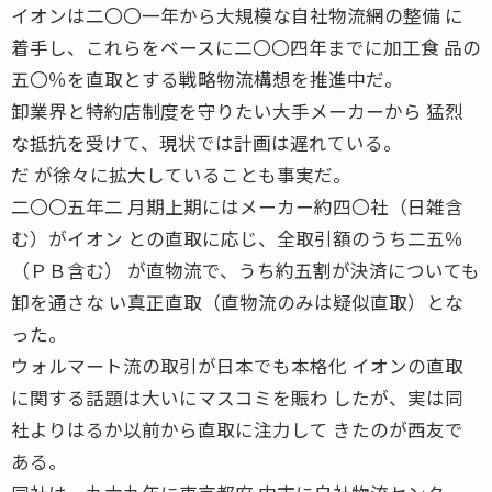
イオンは二〇〇一年から大規模な自社物流網の整備 に
着手し、これらをベースに二〇〇四年までに加工食 品の
五〇％を直取とする戦略物流構想を推進中だ。
卸業界と特約店制度を守りたい大手メーカーから 猛烈
な抵抗を受けて、現状では計画は遅れている。
だ が徐々に拡大していることも事実だ。
二〇〇五年二 月期上期にはメーカー約四〇社（日雑含
む）がイオン との直取に応じ、全取引額のうち二五％
（ＰＢ含む） が直物流で、うち約五割が決済についても
卸を通さな い真正直取（直物流のみは疑似直取）とな
った。
ウォルマート流の取引が日本でも本格化 イオンの直取
に関する話題は大いにマスコミを賑わ したが、実は同
社よりはるか以前から直取に注力して きたのが西友で
ある。