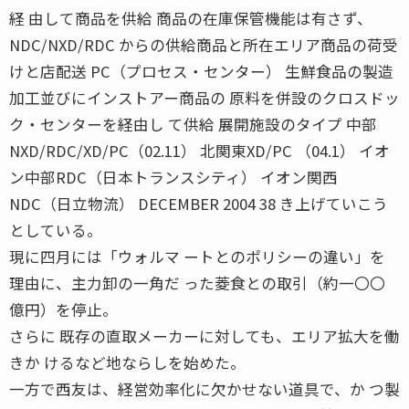
経 由して商品を供給 商品の在庫保管機能は有さず、
NDC/NXD/RDC からの供給商品と所在エリア商品の荷受
けと店配送 PC（プロセス・センター） 生鮮食品の製造
加工並びにインストアー商品の 原料を併設のクロスドッ
ク・センターを経由し て供給 展開施設のタイプ 中部
NXD/RDC/XD/PC（02.11） 北関東XD/PC （04.1） イオ
ン中部RDC（日本トランスシティ） イオン関西
NDC（日立物流） DECEMBER 2004 38 き上げていこう
としている。
現に四月には「ウォルマ ートとのポリシーの違い」を
理由に、主力卸の一角だ った菱食との取引（約一〇〇
億円）を停止。
さらに 既存の直取メーカーに対しても、エリア拡大を働
きか けるなど地ならしを始めた。
一方で西友は、経営効率化に欠かせない道具で、か つ製