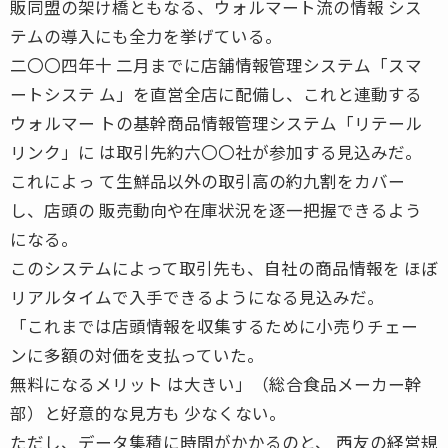
販同盟の架け橋ともなる、ウォルマート流の情報 シス
テムの導入にも全力を挙げている。
二〇〇四年十 二月までに店舗情報管理システム「スマ
ートシステ ム」を直営全店に配備し、これと連動する
ウォルマー トの基幹商品情報管理システム「リテール
リンク」に は取引先約六〇〇社が参加する見込みだ。
これによっ て生鮮品以外の取引高の約九割をカバー
し、店頭の 販売動向や在庫状況を逐一把握できるよう
になる。
このシステムによって取引先も、自社の商品情報を ほぼ
リアルタイムで入手できるようになる見込みだ。
「これまでは店頭情報を収集するために小売りチェー
ンに多額の対価を支払っていた。
無料になるメリット は大きい」（総合食品メーカー幹
部）と好意的な見方も 少なくない。
ただし、データ集積に時間がかかるのと、 西友の経営規