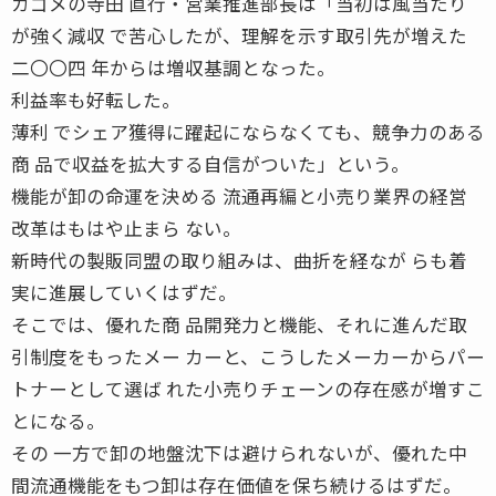
カゴメの寺田 直行・営業推進部長は「当初は風当たり
が強く減収 で苦心したが、理解を示す取引先が増えた
二〇〇四 年からは増収基調となった。
利益率も好転した。
薄利 でシェア獲得に躍起にならなくても、競争力のある
商 品で収益を拡大する自信がついた」という。
機能が卸の命運を決める 流通再編と小売り業界の経営
改革はもはや止まら ない。
新時代の製販同盟の取り組みは、曲折を経なが らも着
実に進展していくはずだ。
そこでは、優れた商 品開発力と機能、それに進んだ取
引制度をもったメー カーと、こうしたメーカーからパー
トナーとして選ば れた小売りチェーンの存在感が増すこ
とになる。
その 一方で卸の地盤沈下は避けられないが、優れた中
間流通機能をもつ卸は存在価値を保ち続けるはずだ。