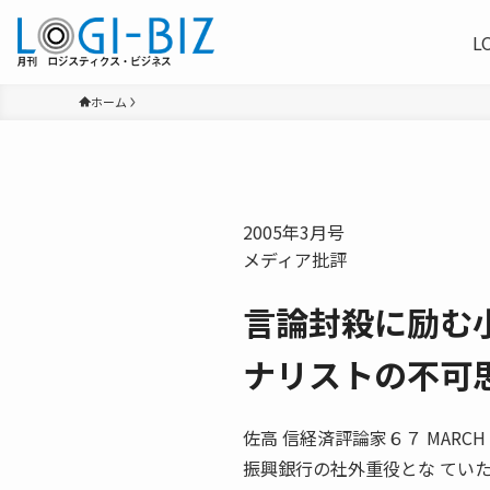
L
ホーム
2005年3月号
メディア批評
言論封殺に励む
ナリストの不可
佐高 信経済評論家６７ MARC
振興銀行の社外重役とな ていた