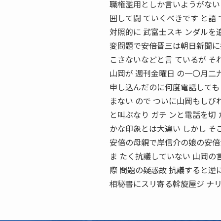
職権濫用としか言いようがない
囲して闘 ていくべきです と語
対照的に 武富士スキ ンダルを
変問題で安倍晋三は朝日新聞に抗
こさないなどと言 ているが そ
山岡が 週刊金曜日 の一〇月二
申し込んだのに何度電話しても
まない ので ついに山岡もしび
と叫ぶなり ガチ ンと電話を切
かな印象とは大違い しかし 
安倍の母親で岸信介の娘の安倍洋
ま たく抗議していない 山岡の
際 問題の疑惑故 抗議すると逆
相秘書にスリ寄る斡旋屋ジ 