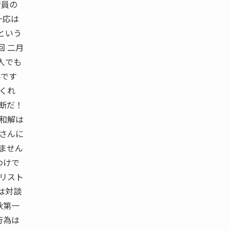
行員の
一応は
という
回 二月
人でも
んです
てくれ
道断だ！
 和解は
島さんに
りません
わけで
ナリスト
は対談
秋第一
行為は