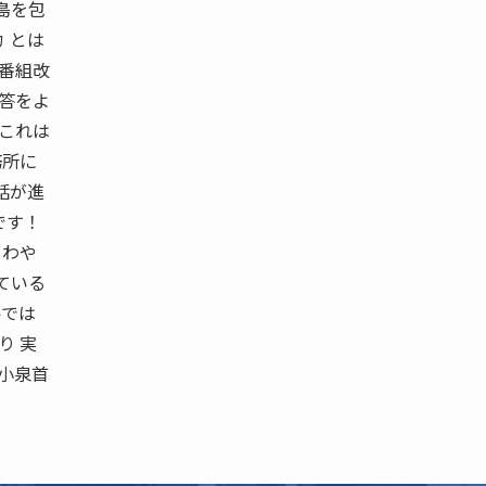
島を包
 とは
Ｋ番組改
回答をよ
 これは
務所に
話が進
です！
さわや
ている
件では
り 実
む小泉首