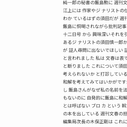
純一郎の秘書の飯島勲に 週刊文
江上には 作家やジ ナリストの
わか ているはずの須田だが 
飯島に恫喝されながら批判記事を
十二日号 から 興味深いそれを
あるジ ナリストの須田慎一郎か
が 証人尋問に出ないでほしい 
と言われました 私は 文春は表
と断りました これについて須田
考えられないか と打診している
和解を考えてみてはいかがですか
し 飯島さんがなぜ私の名前を
もないのに 自発的に飯島に和解
とは呼ばない ブロ カ という
の本を出している 週刊文春の
編集局次長の木俣正剛は これ