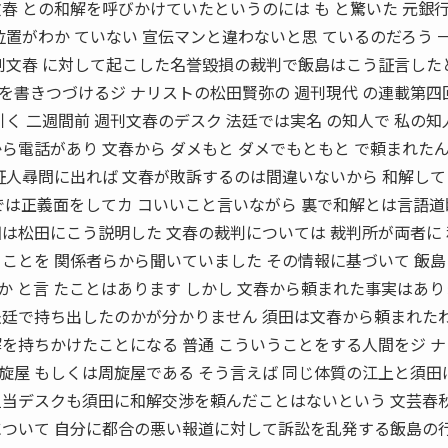
春 との和解を呼びかけていたというのには も と驚いた 元銀
位置がわか ていない 宣伝マンと違わないと思 ているのだろう 
週刊文春 に対して起こした名誉毀損の裁判で飯島はこう証言した
書きつづけるジ ナリストの松田賢弥の 週刊現代 の連載第四
引く 二週間前 週刊文春のデスク 法廷では実名 の知人で 私の知
ら電話があり 文春から ダメもと ダメでもともと で頼まれた
証人尋問に出れば 文春が敗訴するのは間違いないから 和解し
では正義面をしてカ コいいこと言いながら 裏で和解とは言語
は松田にこう説明した 文春の裁判については 裁判所が両者に
ことを 関係者らから聞いていました その情報に基づいて 飯
 と言 たことはあります しかし 文春から頼まれた事実はあ
法廷で持ち出したのかが分かりません 須田は文春から頼まれた
を持ちかけたことになる 普通 こういうことをする人間をジ 
 斡旋屋 もしくは周旋屋である そう言えば 同じ体質の江上と須田
担当デスクも須田に和解交渉を頼んだことはないという 文芸春
について 自分に都合の悪い報道に対して訴訟を乱発する飯島の