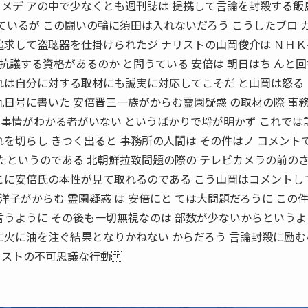
 メデ アの中で少なくとも週刊誌は 提携して言論を封殺する飯
 ているが この闘いの輪に須田は入れないだろう こうしたブロ カ
追求して盗聴器を仕掛けられたジ ナリストの山岡俊介は ＮＨ
議する資格があるのか と問うている 安倍は 朝日はち んと
れは自分に対する取材にも誠実に対応してこそだ と山岡は怒る
九日号に書いた 安倍晋三一族がからむ霊園疑惑 の取材の際 事
 事情がわかる者がいない というばかりで埒が明かず これでは
れを切らし きつく出ると 事務所の人間は その件はノ コメント
 たというのである 北朝鮮拉致問題の際の テレビカメラの前の
そこに安倍氏の本性が見て取れるのである こう山岡はコメントし
子がからむ 霊園疑惑 は 安倍にと ては大問題だろうに この
言うように その後も一切無視なのは 部数が少ないからというよ
に火に油を注ぐ結果となりかねない からだろう 言論封殺に励
ナリストの不可思議な行動