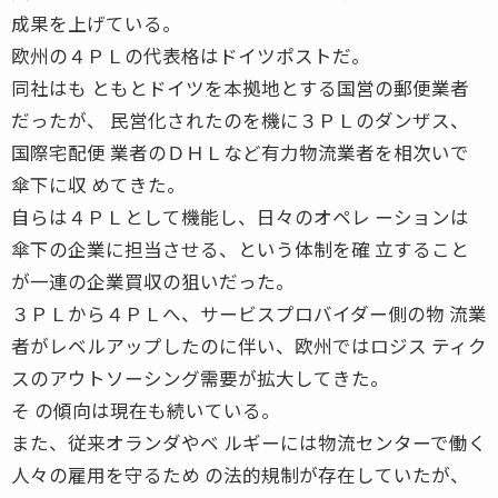
成果を上げている。
欧州の４ＰＬの代表格はドイツポストだ。
同社はも ともとドイツを本拠地とする国営の郵便業者
だったが、 民営化されたのを機に３ＰＬのダンザス、
国際宅配便 業者のＤＨＬなど有力物流業者を相次いで
傘下に収 めてきた。
自らは４ＰＬとして機能し、日々のオペレ ーションは
傘下の企業に担当させる、という体制を確 立すること
が一連の企業買収の狙いだった。
３ＰＬから４ＰＬへ、サービスプロバイダー側の物 流業
者がレベルアップしたのに伴い、欧州ではロジス ティク
スのアウトソーシング需要が拡大してきた。
そ の傾向は現在も続いている。
また、従来オランダやベ ルギーには物流センターで働く
人々の雇用を守るため の法的規制が存在していたが、