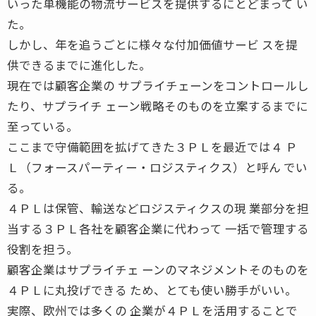
いった単機能の物流サービスを提供するにとどまって い
た。
しかし、年を追うごとに様々な付加価値サービ スを提
供できるまでに進化した。
現在では顧客企業の サプライチェーンをコントロールし
たり、サプライチ ェーン戦略そのものを立案するまでに
至っている。
ここまで守備範囲を拡げてきた３ＰＬを最近では４ Ｐ
Ｌ（フォースパーティー・ロジスティクス）と呼ん でい
る。
４ＰＬは保管、輸送などロジスティクスの現 業部分を担
当する３ＰＬ各社を顧客企業に代わって 一括で管理する
役割を担う。
顧客企業はサプライチェ ーンのマネジメントそのものを
４ＰＬに丸投げできる ため、とても使い勝手がいい。
実際、欧州では多くの 企業が４ＰＬを活用することで