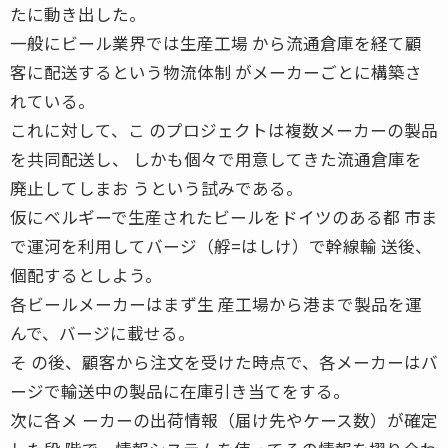
たに動き出した。
一般にビール業界では生産工場 から流通倉庫を経て顧
客に配送するという物流体制 がメーカーごとに構築さ
れている。
これに対して、こ のプロジェクトは複数メーカーの製品
を共同配送し、 しかも個々で用意してきた流通倉庫を
廃止してしまお うという試みである。
仮にベルギーで生産されたビールをドイツのある都 市ま
で運河を利用してバージ（艀=はしけ）で幹線輸 送後、
個配するとしよう。
各ビールメーカーはまず生 産工場から港まで製品を運
んで、バージに載せる。
そ の後、顧客から注文を受けた時点で、各メーカーはバ
ージで輸送中の製品に在庫引き当てをする。
次に各メ ーカーの出荷情報（届け先やケース数）が確定