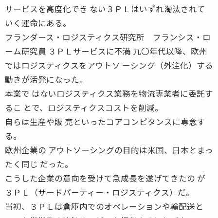
サービスを高度化でき ない３ＰＬはいずれ淘汰されて
いく運命にある。
フランダース・ロジスティクス研究所 フランシス・ロ
ーム研究員 ３ＰＬサービスに不満 九〇年代以降、欧州
ではロジスティクスをアウトソ ーシング（外注化）する
動きが活発になった。
本業で はないロジスティクス業務を物流専業者に委託す
るこ とで、ロジスティクスコストを削減。
自らは生産や販 売といったコアコンピタンスに専念す
る。
欧州企業の アウトソーシングの目的は米国、日本とまっ
たく同じ だった。
こうした企業の意向を受けて急成長を遂げてきたの が
３ＰＬ（サードパーティー・ロジスティクス）だ。
当初、３ＰＬは倉庫内でのオペレーションや輸配送と