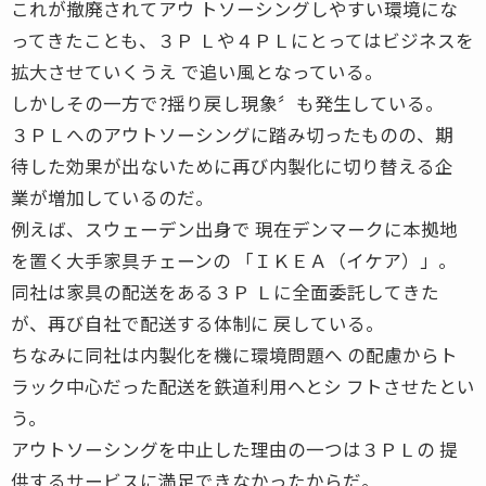
これが撤廃されてアウ トソーシングしやすい環境にな
ってきたことも、３Ｐ Ｌや４ＰＬにとってはビジネスを
拡大させていくうえ で追い風となっている。
しかしその一方で?揺り戻し現象〞も発生している。
３ＰＬへのアウトソーシングに踏み切ったものの、期
待した効果が出ないために再び内製化に切り替える企
業が増加しているのだ。
例えば、スウェーデン出身で 現在デンマークに本拠地
を置く大手家具チェーンの 「ＩＫＥＡ（イケア）」。
同社は家具の配送をある３Ｐ Ｌに全面委託してきた
が、再び自社で配送する体制に 戻している。
ちなみに同社は内製化を機に環境問題へ の配慮からト
ラック中心だった配送を鉄道利用へとシ フトさせたとい
う。
アウトソーシングを中止した理由の一つは３ＰＬの 提
供するサービスに満足できなかったからだ。