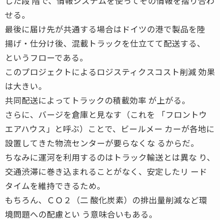
した段 階で、情報システムを使ってその情報を摺り合わ
せる。
最後に届け先が共通する場合はドイツの港で製品を陸
揚げ・仕分け後、混載トラックを仕立てて配送する、
というフローである。
このプロジェクトによるロジスティクスコスト削減 効果
は大きい。
共同配送によってトラックの積載効率 が上がる。
さらに、バージを倉庫と見なす（これを 「フロントウ
エアハウス」と呼ぶ）ことで、ビールメー カーが各地に
設置してきた物流センターが要らなくな るからだ。
ちなみに運河を利用するのはトラック輸送とは異な り、
交通渋滞に巻き込まれることがなく、安定したリ ード
タイムを維持できるため。
もちろん、ＣＯ２（二 酸化炭素）の排出量削減など環
境問題への配慮とい う意味合いもある。