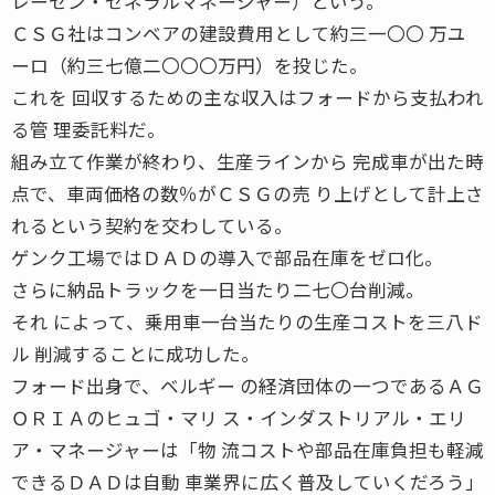
レーセン・ゼネラルマネージャー）という。
ＣＳＧ社はコンベアの建設費用として約三一〇〇 万ユ
ーロ（約三七億二〇〇〇万円）を投じた。
これを 回収するための主な収入はフォードから支払われ
る管 理委託料だ。
組み立て作業が終わり、生産ラインから 完成車が出た時
点で、車両価格の数％がＣＳＧの売 り上げとして計上さ
れるという契約を交わしている。
ゲンク工場ではＤＡＤの導入で部品在庫をゼロ化。
さらに納品トラックを一日当たり二七〇台削減。
それ によって、乗用車一台当たりの生産コストを三八ド
ル 削減することに成功した。
フォード出身で、ベルギー の経済団体の一つであるＡＧ
ＯＲＩＡのヒュゴ・マリ ス・インダストリアル・エリ
ア・マネージャーは「物 流コストや部品在庫負担も軽減
できるＤＡＤは自動 車業界に広く普及していくだろう」