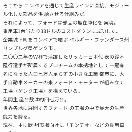
そこから コンベアを通じて生産ラインに直接、モジュー
ル化した部品を供 給させる仕組みだ。
それによって、フォードは部品の無在庫化を 実現。
乗用車1台当たり38ドルのコストダウンに成功した。
企業城下町をコンベアで結ぶ ベルギー・フランダース州
リンブルグ県ゲンク市 ――。
二〇〇二年のＷ杯で活躍したサッカー日本代 表の鈴木
隆行選手が所属するプロチームの本拠地とし て一躍有
名になった人口七万人足らずの小さな工業 都市に、大
手自動車メーカーの米フォード・モーター が組み立て
工場（ゲンク工場）を構えている。
年間生 産台数は約四七万台。
世界各地に展開するフォード の工場の中で最大の生産
能力を誇る。
現在、主に欧 州市場向けに「モンデオ」などの乗用車