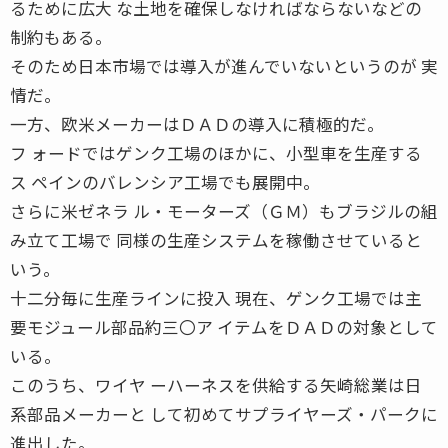
るために広大 な土地を確保しなければならないなどの
制約もある。
そのため日本市場では導入が進んでいないというのが 実
情だ。
一方、欧米メーカーはＤＡＤの導入に積極的だ。
フ ォードではゲンク工場のほかに、小型車を生産する
ス ペインのバレンシア工場でも展開中。
さらに米ゼネラ ル・モーターズ（ＧＭ）もブラジルの組
み立て工場で 同様の生産システムを稼働させていると
いう。
十二分毎に生産ラインに投入 現在、ゲンク工場では主
要モジュール部品約三〇ア イテムをＤＡＤの対象として
いる。
このうち、ワイヤ ーハーネスを供給する矢崎総業は日
系部品メーカーと して初めてサプライヤーズ・パークに
進出した。