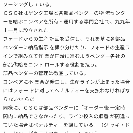
ソーシングし ている。
ＣＳＧ社はゲンク工場と各部品ベンダーの物 流センタ
ーを結ぶコンベアを所有・運用する専門会社 で、九九年
十一月に設立された。
フォードからの生産 計画を受信し、それを基に各部品
ベンダーに納品指示 を振り分けたり、フォードの生産ラ
インで組み立て作 業が円滑に進むようベンダー各社の
部品供給をコント ロールする役割を担う。
部品ベンダーの管理は徹底している。
コンベアに不 具合が発生し、生産ラインが止まった場合
にはフォー ドに対してペナルティーを支払わなければな
らないか らだ。
同様に、ＣＳＧは部品ベンダーに「オーダー後 一定時
間内に納品できなかったり、ライン投入の順番 が間違っ
ていた場合はペナルティーを課している」（ジ ャキ・ド