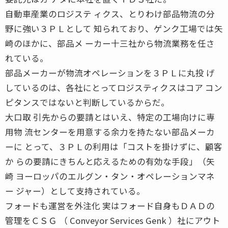
自動車産業のロジステ ィクス、とりわけ部品物流の分
野に強い３ＰＬとして 知られており、ゲンク工場では矢
崎のほかに、部品メ ーカー十三社から物流業務を任さ
れている。
部品メーカーが物流オペレーションを３ＰＬに丸投 げ
しているのは、各社にとってロジスティクスはコア コン
ピタンスではないと判断しているからだ。
大口取 引先からの要請とはいえ、特定の工場向けに専
用物 流センターを用意する余力を持たない部品メーカ
ーに とって、３ＰＬの利用は「コストを掛けずに、顧客
か らの要請にきちんと応えるための有効な手段」（矢
崎 ヨーロッパのエルグン・タン・オペレーションマネ
ー ジャー）として支持されている。
フォードも運営を外注化 実はフォード自身もＤＡＤの
管理をＣＳＧ （ Conveyor Services Genk ）社にアウト