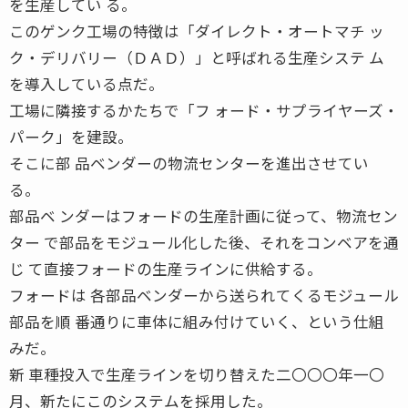
を生産してい る。
このゲンク工場の特徴は「ダイレクト・オートマチ ッ
ク・デリバリー（ＤＡＤ）」と呼ばれる生産システ ム
を導入している点だ。
工場に隣接するかたちで「フ ォード・サプライヤーズ・
パーク」を建設。
そこに部 品ベンダーの物流センターを進出させてい
る。
部品ベ ンダーはフォードの生産計画に従って、物流セン
ター で部品をモジュール化した後、それをコンベアを通
じ て直接フォードの生産ラインに供給する。
フォードは 各部品ベンダーから送られてくるモジュール
部品を順 番通りに車体に組み付けていく、という仕組
みだ。
新 車種投入で生産ラインを切り替えた二〇〇〇年一〇
月、新たにこのシステムを採用した。