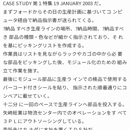
CASE STUDY 第１特集 19 JANUARY 2003 だ。
まずフォードからその日の生産計画に基づいてコ ンピ
ュータ経由で納品指示書が送られてくる。
?納品 すべき生産ラインの場所、?納品時間、?納品すべ
き 部品の種類・色――などが細かく指示されており、そ れ
を基にピッキングリストを作成する。
作業員はリストを見ながらラックやカゴの中から必 要
な部品をピッキングした後、モジュール化のための 組み
立て作業を施す。
最後にモジュール部品に生産ラ インでの検品で使用する
バーコード付きシールを貼り、 指示された順番通りにコ
ンベアに載せていく。
十二分 に一回のペースで生産ラインへ部品を投入する。
矢崎総業は物流センター内でのオペレーションをす べて
３ＰＬにアウトソーシングしている。
委託先はカ ナダに本社を置くＴＤＳ社だ。