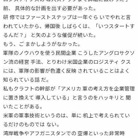
前、 具体的な計画を出す必要があった。
研 修ではファーストステップは一年ぐら いでやれと言
われていたから、帰国後 しばらくは、「いつスタートす
るんだ？」 と矢のような催促が続いた。
もう、ご まかしようがなかった。
軍隊のノウハウを使う民間企業 こうしたアングロサクソ
ン流の経営 手法、とりわけ米国企業のロジスティ クス
には、軍隊の影響が色濃く反映 されていることはよく
知られている話 だ。
私もクラフトの幹部が「アメリカ 軍の考え方を企業管理
に置き換えて 導入している」と言うのをハッキリと 聞
いたことがある。
米軍の軍事技術というのは、単に 机上で考えられてい
るだけのものでは ない。
湾岸戦争やアフガニスタンでの 空爆といった非常時