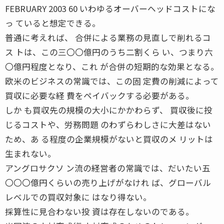
FEBRUARY 2003 60 いわゆるオーバーヘッドコストにな
っ ていると想定できる。
普通に考えれば、 合併による業務の見直しで削れるコ
ス トは、この三〇〇億円のうち二割くら い、つまり六
〇億円程度となり、これ が合併の短期的な効果となる。
欧米のビジネスの常識では、この固 定費の削減によって
買収に必要な経 費をペイバックする必要がある。
しか も買収先の規模の大小にかかわらず、 買収後に投
じるコストや、労務問題 のわずらわしさに大差はない
ため、あ る程度の企業規模がないと買収のメ リットは
生まれない。
アングロサクソ ン流の経営者の常識では、だいたい五
〇〇〇億円くらいの売り上げがなけれ ば、グローバル
レベルでの買収対象に はなり得ない。
採算性に見合わない投 資は存在しないのである。