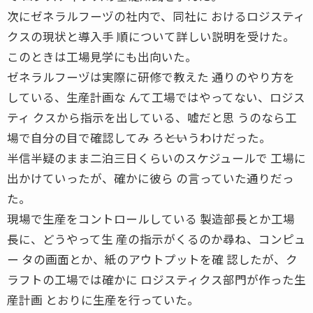
次にゼネラルフーヅの社内で、同社に おけるロジスティ
クスの現状と導入手 順について詳しい説明を受けた。
このときは工場見学にも出向いた。
ゼネラルフーヅは実際に研修で教えた 通りのやり方を
している、生産計画な んて工場ではやってない、ロジス
ティ クスから指示を出している、嘘だと思 うのなら工
場で自分の目で確認してみ ろ――というわけだった。
半信半疑のまま二泊三日くらいのスケジュールで 工場に
出かけていったが、確かに彼ら の言っていた通りだっ
た。
現場で生産をコントロールしている 製造部長とか工場
長に、どうやって生 産の指示がくるのか尋ね、コンピュ
ー タの画面とか、紙のアウトプットを確 認したが、ク
ラフトの工場では確かに ロジスティクス部門が作った生
産計画 とおりに生産を行っていた。