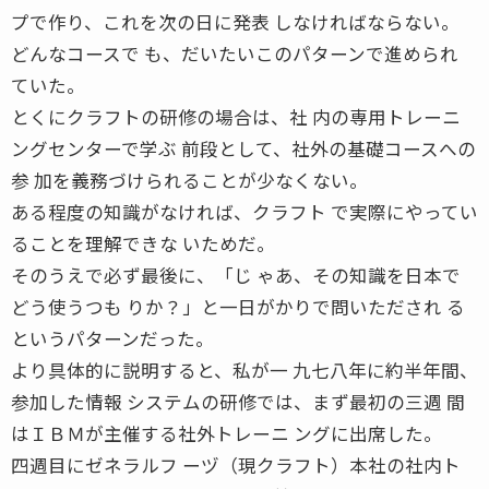
プで作り、これを次の日に発表 しなければならない。
どんなコースで も、だいたいこのパターンで進められ
ていた。
とくにクラフトの研修の場合は、社 内の専用トレーニ
ングセンターで学ぶ 前段として、社外の基礎コースへの
参 加を義務づけられることが少なくない。
ある程度の知識がなければ、クラフト で実際にやってい
ることを理解できな いためだ。
そのうえで必ず最後に、「じ ゃあ、その知識を日本で
どう使うつも りか？」と一日がかりで問いただされ る
というパターンだった。
より具体的に説明すると、私が一 九七八年に約半年間、
参加した情報 システムの研修では、まず最初の三週 間
はＩＢＭが主催する社外トレーニ ングに出席した。
四週目にゼネラルフ ーヅ（現クラフト）本社の社内ト