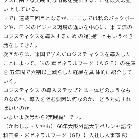
い としている。
すでに連載三回目となるが、ここまでは私のバックボー
ンや、日 米のビジネス環境の違いを中心に、米 国流の
ロジスティクスを導入するため の?前提〞ともいうべき
話をしてきた。
次回からは、米国で学んだロジステ ィクスを導入した
ことによって、味の 素ゼネラルフーヅ（ＡＧＦ）の在庫
を 五年間で六割以上減らした経緯を具 体的に紹介して
いく。
ロジスティクス の導入ステップとは一体どのようなも
のなのか、導入を阻む要因は何なのか、 どう対処すれ
ばいいのか――。
いよいよ次号から?実践編〞です。
（かわしま・たかお） 66年大阪外語大学ペルシャ語 学
科卒業・米ゼネラルフーヅ（GF）に入社し人事部 配