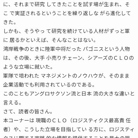
に、それまで研究 してきたことを試す場が生まれ、そ
こ で実証されるということを繰り返しな がら進化して
きた。
しかも、そうやっ て研究を続けている人材がずっと軍
に 居るかといえば、そんなことはない。
湾岸戦争のときに陸軍中将だった パゴニスという人物
は、その後、大手 小売りチェーン、シアーズのＣＬＯの
ような立場に就いた。
軍隊で培われた マネジメントのノウハウが、そのまま
企業活動でも利用されているのである。
このこともアングロサクソン流と日本 流の大きな違いと
言える。
さて、読者の皆さん。
本コーナーは 現職のＣＬＯ（ロジスティクス最高責 任
者）や、こうした立場を目指してい る方に、ロジスティ
クスに関する実践 的な情報を提供することを最大の狙