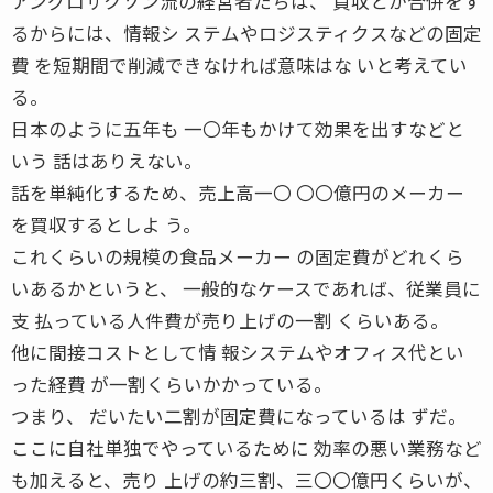
アングロサクソン流の経営者たちは、 買収とか合併をす
るからには、情報シ ステムやロジスティクスなどの固定
費 を短期間で削減できなければ意味はな いと考えてい
る。
日本のように五年も 一〇年もかけて効果を出すなどと
いう 話はありえない。
話を単純化するため、売上高一〇 〇〇億円のメーカー
を買収するとしよ う。
これくらいの規模の食品メーカー の固定費がどれくら
いあるかというと、 一般的なケースであれば、従業員に
支 払っている人件費が売り上げの一割 くらいある。
他に間接コストとして情 報システムやオフィス代とい
った経費 が一割くらいかかっている。
つまり、 だいたい二割が固定費になっているは ずだ。
ここに自社単独でやっているために 効率の悪い業務など
も加えると、売り 上げの約三割、三〇〇億円くらいが、