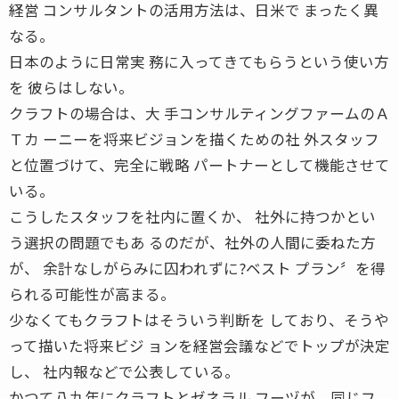
経営 コンサルタントの活用方法は、日米で まったく異
なる。
日本のように日常実 務に入ってきてもらうという使い方
を 彼らはしない。
クラフトの場合は、大 手コンサルティングファームのＡ
Ｔカ ーニーを将来ビジョンを描くための社 外スタッフ
と位置づけて、完全に戦略 パートナーとして機能させて
いる。
こうしたスタッフを社内に置くか、 社外に持つかとい
う選択の問題でもあ るのだが、社外の人間に委ねた方
が、 余計なしがらみに囚われずに?ベスト プラン〞を得
られる可能性が高まる。
少なくてもクラフトはそういう判断を しており、そうや
って描いた将来ビジ ョンを経営会議などでトップが決定
し、 社内報などで公表している。
かつて八九年にクラフトとゼネラル フーヅが、同じフ