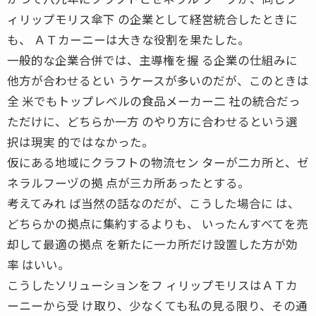
ィリップモリス傘下 の企業として経営統合したときに
も、 ＡＴカーニーは大きな役割を果たした。
一般的な企業合併では、主導権を握 る企業の仕組みに
他方が合わせるとい うケースが多いのだが、このときは
全 米でもトップレベルの食品メーカー二 社の統合だっ
ただけに、どちらか一方 のやり方に合わせるという選
択は現実 的ではなかった。
仮にある地域にクラフトの物流セン ターが二カ所と、ゼ
ネラルフーヅの拠 点が三カ所あったとする。
考えてみれ ば当然の話なのだが、こうした場合に は、
どちらかの拠点に集約するよりも、 いったんすべてを売
却して最適の拠点 を新たに一カ所だけ設置した方が効
率 はいい。
こうしたソリューションをフ ィリップモリスはＡＴカ
ーニーから受 け取り、少なくても私の見る限り、その通