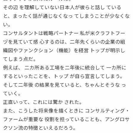
その辺 を理解していない日本人が彼らと話し ている
と、まったく話が通じなくなっ てしまうことが少なくな
い。
コンサルタントは戦略パートナー 私が米クラフトフー
ヅを見ていて感 心するのは、二年先くらいの企業の組
織図やファンクション（機能）を経営 トップが明示し
てしまう点だ。
例えば、 二カ所ある工場を二年後に統合して 一カ所に
するといったことを、トップ が自ら宣言してしまう。
そして二年後 の結果を見ていると、ちゃんとそうな っ
ていく。
正直いって、これには驚か された。
また、こうした将来像を描くときに コンサルティング・
ファームが重要な 役割を担っていることも、アングロサ
クソン流の特徴といえるだろう。