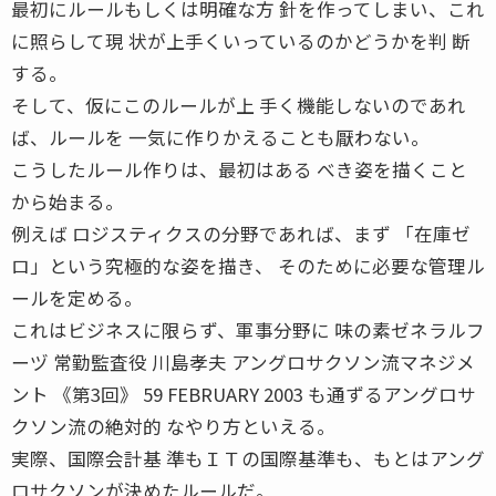
最初にルールもしくは明確な方 針を作ってしまい、これ
に照らして現 状が上手くいっているのかどうかを判 断
する。
そして、仮にこのルールが上 手く機能しないのであれ
ば、ルールを 一気に作りかえることも厭わない。
こうしたルール作りは、最初はある べき姿を描くこと
から始まる。
例えば ロジスティクスの分野であれば、まず 「在庫ゼ
ロ」という究極的な姿を描き、 そのために必要な管理ル
ールを定める。
これはビジネスに限らず、軍事分野に 味の素ゼネラルフ
ーヅ 常勤監査役 川島孝夫 アングロサクソン流マネジメ
ント 《第3回》 59 FEBRUARY 2003 も通ずるアングロサ
クソン流の絶対的 なやり方といえる。
実際、国際会計基 準もＩＴの国際基準も、もとはアング
ロサクソンが決めたルールだ。