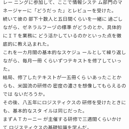
レー ニングに参加して、ここで情報システ ム部門のマ
ネージャーに「どうだっ た」とレビューを受けた。
続いて彼の 部下十数人と五日間くらいを一緒に 過ごし
ながら、ゼネラルフーヅの標準 がどうのとか、具体的
にＩＴを業務に どう活かしているのかといった点を徹
底的に教え込まれた。
これを一カ月間の基本的なスケジュ ールとして繰り返し
ながら、毎月一冊 くらいずつテキストを修了していっ
た。
結局、修了したテキストが一五冊くら いあったことか
らも、米国流の研修の 密度の濃さを想像してもらえるの
では ないだろうか。
その後、八五年にロジスティクスの 研修を受けたときに
も、基本的なスタ イルは同じだった。
まずＡＴカーニー が主催する研修で三週間くらいかけ
て ロジスティクスの基礎知識を学んだ。