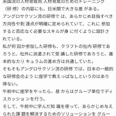
米国流の人材育成術 人材育成のためのトレーニング
（研 修）の内容にも、日米間で大きな差 がある。
アングロサクソン流の研修で は、あらかじめ目指すべき
方向性や到 達点が明確に定められていて、これに 参加
すると否応なく必要なスキルが身 に付くように設計さ
れている。
私が何 回か参加した研修も、クラフトの社内 研修であ
ろうと、社外に派遣されて受 講した研修であろうと、基
本的なカリ キュラムの進め方は共通していた。
そもそもアングロサクソン流の研修 では、日本の一般的
な研修会のよう に座学で教えっぱなしというのはあり
得ない。
午前中に座学をやったら、昼 からはグループ単位でディ
スカッショ ンを行う。
そして、午前中に学んだ知 識を使って、あらかじめ与え
られた課 題を解決するためのソリューションを グルー