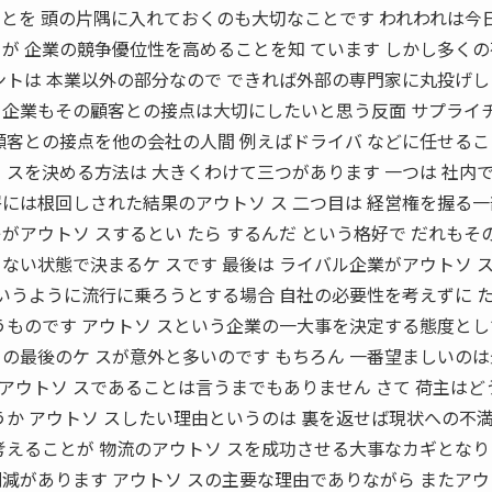
とを 頭の片隅に入れておくのも大切なことです われわれは今日
が 企業の競争優位性を高めることを知 ています しかし多く
ントは 本業以外の部分なので できれば外部の専門家に丸投げ
る企業もその顧客との接点は大切にしたいと思う反面 サプライチ
顧客との接点を他の会社の人間 例えばドライバ などに任せる
 スを決める方法は 大きくわけて三つがあります 一つは 社内
には根回しされた結果のアウトソ ス 二つ目は 経営権を握る
がアウトソ スするとい たら するんだ という格好で だれもそ
ない状態で決まるケ スです 最後は ライバル企業がアウトソ 
というように流行に乗ろうとする場合 自社の必要性を考えずに 
うものです アウトソ スという企業の一大事を決定する態度と
の最後のケ スが意外と多いのです もちろん 一番望ましいの
アウトソ スであることは言うまでもありません さて 荷主はど
うか アウトソ スしたい理由というのは 裏を返せば現状への不
考えることが 物流のアウトソ スを成功させる大事なカギとな
減があります アウトソ スの主要な理由でありながら またア