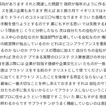
傾向があります それと関連した問題で 政府が毎年のように作
 スを選ぶ企業もあります 例えば あと数カ月で イギリスではト
まり ドライバ のコストは三〇％増となります そうい た各種
の手腕を借りようとするのです 藁にもすがる思い では失敗する
という理由をじ くりと分析したなら 次は自分たちの会社がどん
 ルス中心の会社なのか 製造部門が主導している会社なのか 
部の経営陣が独占しているのか どれほどコンプライアンスを重
るのか ないのか アウトソ スの理由に加えて 自分たちの会社
かれば 次のステ プである実際のロジステ クス業者選びの半分
者を選ぶ際には 企業が目指す価値や企業文化とい たものが一
表は アウトソ スをする前のチ クリストとして使 てください 
査に出てくるアウトソ スしたことを後悔する荷主とならないよ
 最後に一番大切なことを申し添えておきます それは 自社のサ
て 自分たちの手に負えないからとい てアウトソ スしないというこ
部プロに任せよう という態度です こうい た 藁にもすがる 態
に終わるからです サプライチ ンがうまく機能していないのは表