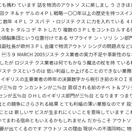
も携わ ています 話を物流のアウトソ スに戻しまし う さきほ
２ 回ク ネ＆ナ ゲルの４ＰＬ戦略一〇〇年以上の歴史を持つスイ
こ数年 ４ＰＬ フ スパ テ ・ロジステ クス に力を入れている 
スをト タルコ デ ネ トしたり 複数の３ＰＬをコントロ ルする
の頭脳集団という位置付けである サプライチ ン・ソリ シ ン部門
上級副社長が欧州３ＰＬ会議で物流アウトソ シングの問題点など
５９ MARCH 2005ジステ クス業者の実力不足や革新性の
したが ロジステ クス業者は何でもかなう魔法の杖を持 ている
ジステ クスというのは 低い利益しか上げることのできない業
 イギリスの主要業者の昨年の決算数字から税引き前のＲＯＩ 
ルが三％台 ウ ンカントンが二％台 買収される前のチベ ト＆ブリ
 センが五％台 ＤＨＬのイギリス部門が三％台 となります つま
社との競争にさらされる結果 とても利幅の薄い業態なのです 
ことは 新しいサ ビスが生まれにくいことを意味しています こ
いてまわる宿命ともいえるかもしれません だからこそ アウトソ
が出てくるのです アウトソ スの理由 現状への不満同時に 