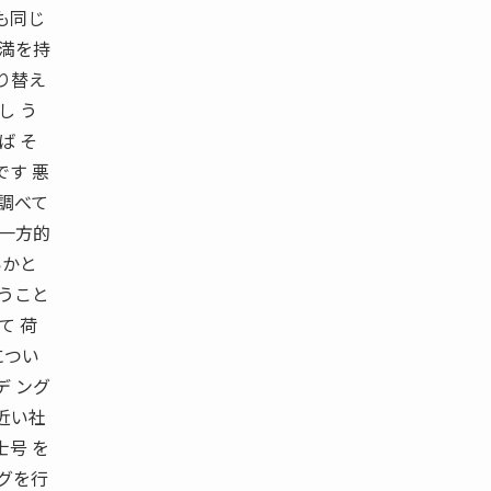
も同じ
不満を持
り替え
し う
ば そ
です 悪
調べて
を一方的
いかと
いうこと
て 荷
につい
デ ング
近い社
士号 を
グを行