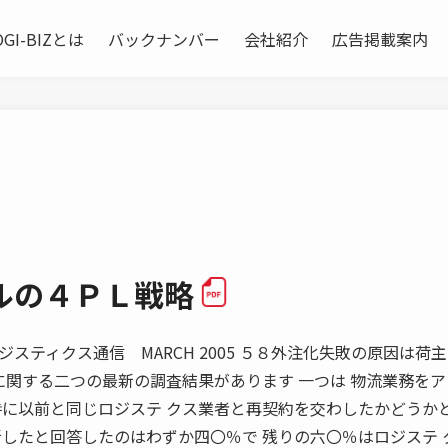
OGI-BIZとは
バックナンバー
会社紹介
広告掲載案内
ルの４ＰＬ戦略
ィクス通信 MARCH 2005 ５８外注化失敗の原因は荷
に関する二つの最新の調査結果があります 一つは 物流業務を
時に以前と同じロジステ クス業者と再契約を交わしたかどうか
新したと回答したのはわずか四〇％で 残りの六〇％はロジステ 