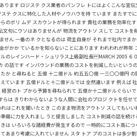
あります ロジステ クス業者のパンフレ トにはよくこんな宣伝
ジステ クスに特化した人材やノウハウを持 ています またすで
らのボリ ムデ スカウントが得られます 貴社の業務を効率化
宣伝文句にウソはありませんが 物流をアウトソ スして コストを
せん 一番のネ クとなるのは 荷主自身が それまで社内でまか
金がかか ているかを知らないことにあります われわれが昨年 
ルのレインハード・シュリラス上級副社長 MARCH 2005 ６
 カ の話です インバウンドの業務のコストを削減したいというの
か と尋ねると 五億 十二億ドル 約五五〇億 一三〇〇億円 の
えています 五億ドルと十二億ドルでは 全然違います 例えば 
 経営のト プから予算を尋ねられて 五億か十二億ドルぐらいで
算すらは きりわからないような人間に会社のプロジ クトを任せ
われはこれを聞いたとき このまま物流をアウトソ スしてもいい
準備に力を入れまし うと提言しました コスト削減の話を続け
ときは いろいろな諸経費が発生するので 一時的にコスト高につ
てあまり考慮に入れていません スタ トア プのコストは多少