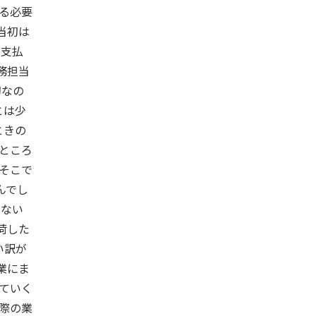
する必要
当初は
じ支払
務担当
切なの
とは少
ときの
たところ
 そこで
んでし
らない
荷した
い訳が
業にま
めていく
実際の業