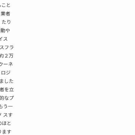
ること
ス業者
 たり
活動や
スイス
スフラ
約２万
クーネ
 ロジ
べました
当者を立
期的なプ
もう一
 スす
のほと
ります