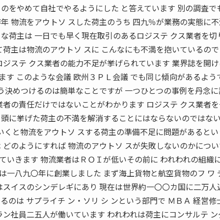
ものをやめて自社でやるようにした と答えています 別の調査で
年 物流をアウトソ スした荷主のうち 四九％が業務の実態に
うな荷主は 一日でも早く現在取引のあるロジステ クス業者を切
て荷主は物流のアウトソ スに こんなにも不満を抱いているので
ロジステ クス業者の能力不足が挙げられています 業界誌を開け
す このような会議 欧州３ＰＬ会議 でも同じ傾向があるよう
そう決めつけるのは簡単なことですが 一つひとつの事例を丹念に
業者の責任だけではないことがわかります ロジステ クス業者
冒頭に挙げた荷主の不満を解消することにはならないのではな
ていくと物流をアウトソ スする荷主の準備不足に問題があると
 どのようにすれば 物流のアウトソ スが失敗しないのかについ
ていきます 物流業者はＲＯＩが低いその前に われわれの組織
ルは一八九〇年に創業しました まず海上貨物と航空貨物のフ ワ 
社はスイスのシンデレギにあり 現在は世界約一〇〇カ国に二万人
のは サプライチ ン・ソリ シ ンという部門で ＭＢＡ 経営修
ラン社員二五人が働いています われわれは荷主にコンサルテ ン