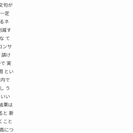
文句が
に一定
するネ
削減す
な て
コンサ
０請け
で 実
間 とい
社内で
し う
ていい
結果は
ると 新
くこと
割高につ