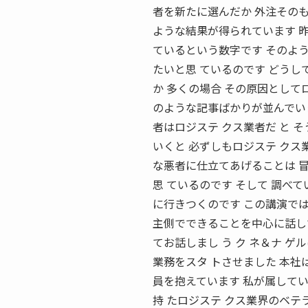
者を新たに選んだか 外注その
ような結果が得られています 昨
ているという数字です そのよ
たいと思 ているのです どうし
か 多くの場合 その原因として
のような記事ばかりが並んでいま
者はロジステ クス業者だ と 
いくと 必ずしもロジステ クス
な悪者に仕立てあげることは 
思 ているのです そして 調べ
に行きつくのです この講演では
主側でできることを中心に話し
てお話しまし う ク ネ＆ナ ゲ
業務をスタ トさせました 本
員を抱えています 私が属している
持 たロジステ クス業界のベテ