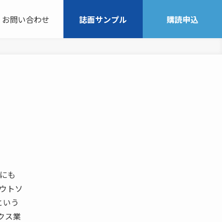
お問い合わせ
誌面サンプル
購読申込
主にも
アウトソ
という
クス業