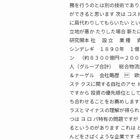
務を行うのとは別の技術であり
ができると思います 次は コス
に肩代わりしてもらいたい とい
立地が悪か たりした場合 新た
研究開本 社 設 立 業 種 資
シンデレギ １８９０年 １億
ン （約８３００億円＝２０
人（グループ合計） 総合物流
＆ナーゲル 会社略歴 欧州ロジ
ステ クスに関する自社のアセ 
ですから 投資の優先順位として
ち合わせることをお薦めします 
ラスとマイナスの理解が得られ
つは ヨ ロ パ特有の問題です
るというのがあります これは 
んどをさばくような企業です 