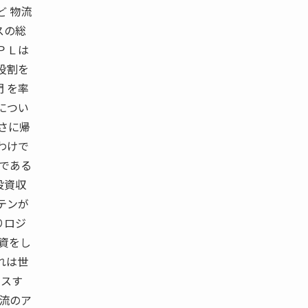
ど 物流
スの総
４ＰＬは
役割を
 を率
につい
なさに帰
わけで
務である
投資収
テンが
りロジ
投資をし
れは世
 スす
物流のア