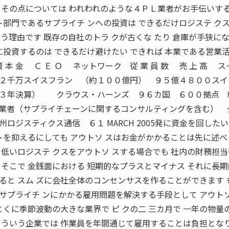
 その点については われわれのような４ＰＬ業者がお手伝いす
ト部門であるサプライチ ンへの投資は できるだけロジステ ク
う理由です 既存の自社のトラ クが古くな たり 倉庫が手狭にな
に投資するのは できるだけ避けたい できれば 本業である営業
 本 金 Ｃ Ｅ Ｏ ネットワーク 従 業 員 数 売 上 高 
２千万スイスフラン （約１００億円） ９５億４８００スイ
０３年決算） クラウス・ハーンズ ９６カ国 ６００拠点 
業者（サプライチェーンに関するコンサルティングを含む） 
スティクス通信 ６１ MARCH 2005発に資金を回したい
トを抑えるにしても アウトソ スはお金がかかることは先に述
低いロジステ クスをアウトソ スする場合でも 社内の財務担
そこで 金銭面における 短期的なプラスとマイナス それに長
ると スム ズに会社全体のコンセンサスを作ることができます 
が サプライチ ンにかかる雇用問題を解決する手段として アウトソ
とくに季節波動の大きな業界で ピ クの二 三カ月で 一年の物量
そういう企業では 作業員を年間通じて雇用することは負担とな