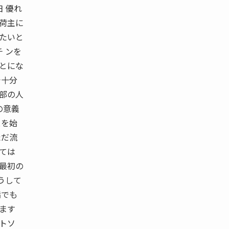
 優れ
の荷主に
したいと
 ンを
ことにな
で十分
一部の人
の意義
スを始
ただ流
しては
は最初の
うして
満でも
ります
ウトソ