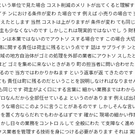
という単位で見た場合 コスト削減のメリ トが出てくると理解
イチ ンにおける条件が変わ た場合です 例えば 小売りの場合で 
えたとします 当然 コストは上がりますが 条件が変わ ても同
主も少なくないのです しかしこれは現実的ではないでし う 財
 ンは本業ではないのでアウトソ スする場合です この場合 大
業務に関する責任は荷主に残るという点です 話は サプライチ ン
地域の地方自治体がゴミの処理を外部の業者にアウトソ スした
ほど ゴミを集めに来ないときがあり 町の担当者に問い合わせ
ので 当方ではわかりかねます という返事が返 てきたのです
しても 責任は町に残るのだということを説明しなければなりませ
スも同じです 荷主がよく口にする言葉に 細かい業務まではわか
プロなんだから全部任せているよ というのがあります 例えば出
ような場合にこのように言うことがあるのです しかしそんな言
身を置く方ならだれでもわかるはずです 確かに 現場の細かい作
かし日々の業務をコントロ ルして 全般にわた て支障なく進
クス業者を管理する技術を身につける必要があります それは 