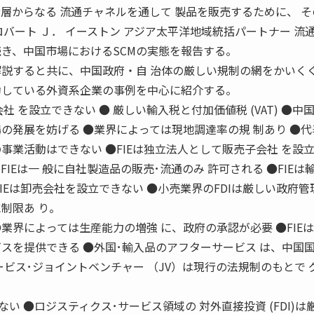
層からなる 流通チャネルを通して 製品を販売するために、 
ロバート Ｊ． イーストン アジア太平洋地域統括パートナー 流
続き、中国市場におけるSCMの実態を報告する。
解説すると共に、中国政府・自 治体の厳しい規制の網をかいく
功している外資系企業の事例を中心に紹介する。
会社 を設立できない ● 厳しい輸入税と付加価値税 (VAT) ●中
場の発展を妨げる ●業界によっては現地調達率の規 制あり ●
事業活動はできない ●FIEは独立法人として販売子会社 を設
IEは一 般に自社製造品の販売･流通のみ 許可される ●FIEは
IEは卸売会社を設立できない ●小売業界のFDIは厳しい政府管
制限あ り。
業界によっては生産能力の増強 に、政府の承認が必要 ●FIE
スを提供できる ●外国･輸入品のアフターサービス は、中国
ービス･ジョイントベンチャー （JV）は現行の法規制のもとで 
ない ●ロジスティクス･サービス領域の 対外直接投資 (FDI)は