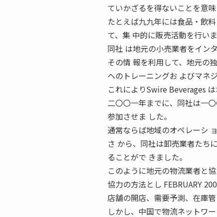
ていかざるを得ないことを意味
たとえば九九年には食品・飲料メ ー
て、集 中的に販売活動を行い
同社 は地元の小売業者をイン
その情 報を利用して、地元の独
へのトレーニングお よびマネ
これによりSwire Bevera
二〇〇一年までに、同社は一〇〇
参加させま した。
通常ならば地域のオペレーシ 
さ から、同社は卸売業者たち
ることがで きました。
このように地元の物流業者と協
協力の方法とし FEBRUARY 20
店舗の開店、需要予測、在庫管
しかし、中国で物流ネットワー