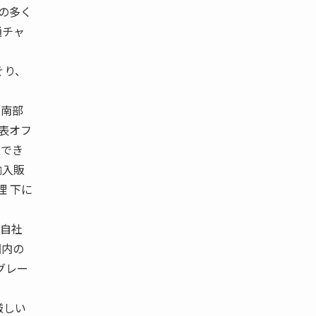
その多く
通チャ
ぐり、
国南部
代表オフ
立でき
輸入販
理 下に
は自社
国内の
グレー
厳しい