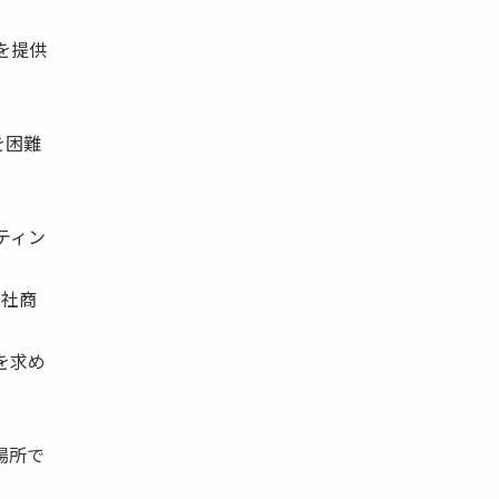
スを提供
を困難
ティン
自社商
を求め
場所で