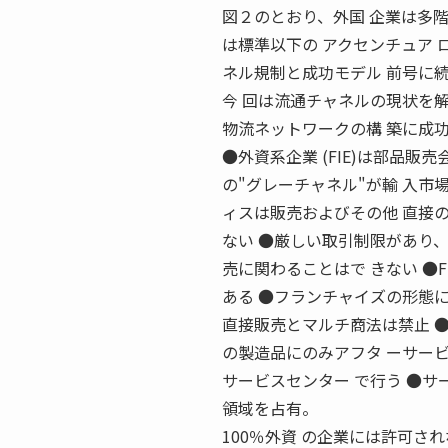
図２のとおり、外国 企業は多階
は標準以下の アクセンチュア 
ネル規制と成功モデル 前号に
今 回は流通チャネルの現状を
物流ネットワークの構 築に成
●外資系企業 (FIE)は部品販売
の"グレーチャネル"が輸 入市
ィスは販売およびその他 直接の
ない ●厳しい取引制限があり、F
売に関わることはで きない ●F
ある ●フランチャイズの形態に
直接販売とマルチ商法は禁止 ●
の製造品にのみアフタ ーサービ
サービスセンター で行う ●サ
領域を占有。
100％外資 の企業には許可され