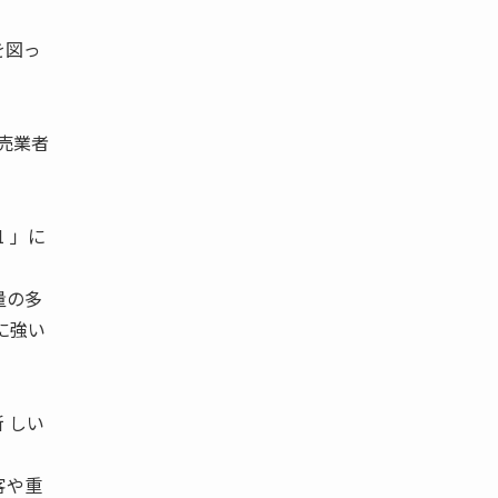
を図っ
卸売業者
 」に
量の多
に強い
新 しい
客や重