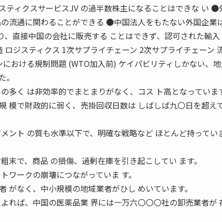
ジスティクスサービスJV の過半数株主になることはできな い ●
品の流通に関わることができる ●中国法人をもたない外国企業は
限 り、直接中国の会社に販売する ことはできず、認可された輸入
造 ロジスティクス 1次サプライチェーン 2次サプライチェーン 
ンにおける規制問題 (WTO加入前) ケイパビリティしかない、
た。
ルの多く は非効率的でまとまりがなく、コス ト高となっていま
規 模で財政的に弱く、売掛回収日数は しばしば九〇日を超え
ジメント の質も水準以下で、明確な戦略など ほとんど持ってい
お粗末で、商品 の損傷、過剰在庫を引き起こしてい ます。
ットワークの崩壊につながっていま す。
者 がなく、中小規模の地域業者がひし めいています。
によれば、中国の医薬品業 界には一万六〇〇〇社の卸売業者が 