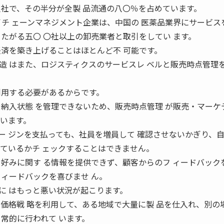
八社で、その半分が全製 品流通の八〇％を占めています。
うサプライチ ェーンマネジメント企業は、中国の 医薬品業界にサービ
またがる五〇 〇社以上の卸売業者と取引をしてい ます。
経済を築き上げることはほとんど不 可能です。
造 はまた、ロジスティクスのサービスレ ベルと販売時点管理
利用する必要があるからです。
や納入状態 を管理できないため、販売時点管理 が販売・マーケ
ています。
ー ジンを支払っても、社員を増員して 確認させないかぎり、
れているかチ ェックすることはできません。
や好みに関す る情報を提供できず、顧客からのフ ィードバック
フィードバックを喜びませ ん。
に はもっと悪い状況が起こります。
な価格戦 略を利用して、ある地域で大量に製 品を仕入れ、別の
常的に行われて います。