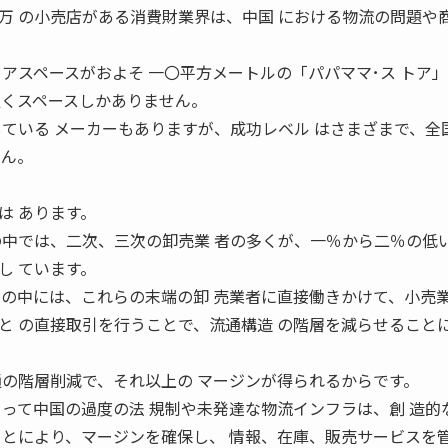
万 の小売店がある消費財業界は、中国 における物流の問題や
アスペースがおよそ 一〇平方メートルの「パパママ･ス トア
置くスペースしかありません。
している メーカーもありますが、成功レベル はさまざまで、全
せん。
は あります。
の中では、二次、三次の卸売業 者の多くが、一％から二％の低い
し ています。
ーの中には、これらの末端の卸 売業者に直接働きかけて、小売業
と の直接取引を行うことで、流通構造 の階層を減らせること
通の階層削減で、それ以上の マージンが得られるからです。
とって中国の過度の法 規制や未発達な物流インフラは、創 造的
ことにより、マージンを確保し、 情報、在庫、販売サービスを