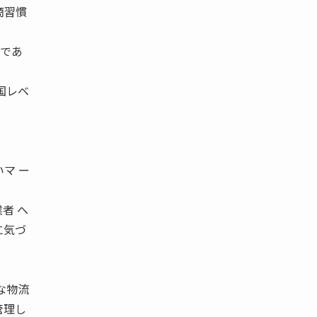
商習慣
」であ
国レベ
マ ー
者 へ
に気づ
な物流
管理し