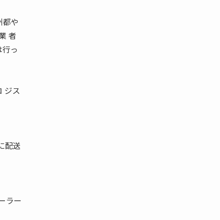
州都や
業 者
は行っ
 ジス
に配送
ーラー