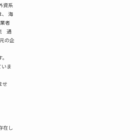
外資系
、 海
 業者
流 通
地元の企
す。
ていま
ませ
存在し