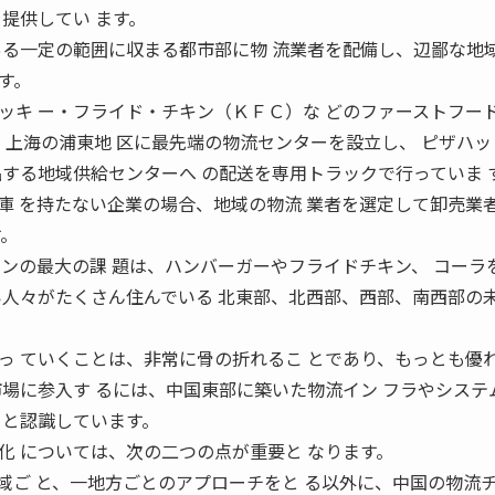
提供してい ます。
ある一定の範囲に収まる都市部に物 流業者を配備し、辺鄙な地
す。
ッキ ー・フライド・チキン（ＫＦＣ）な どのファーストフー
 は、上海の浦東地 区に最先端の物流センターを設立し、 ピザハ
品する地域供給センターへ の配送を専用トラックで行っていま 
庫 を持たない企業の場合、地域の物流 業者を選定して卸売業
す。
ーンの最大の課 題は、ハンバーガーやフライドチキン、 コーラ
い人々がたくさん住んでいる 北東部、北西部、西部、南西部の未
っ ていくことは、非常に骨の折れるこ とであり、もっとも優
市場に参入す るには、中国東部に築いた物流イン フラやシステ
ると認識しています。
化 については、次の二つの点が重要と なります。
域ご と、一地方ごとのアプローチをと る以外に、中国の物流