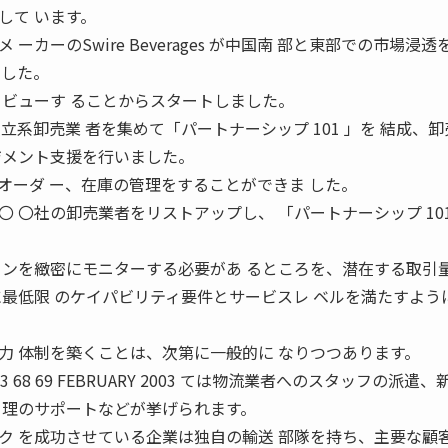
して います。
カーのSwire Beverages が中国南 部と東部での市場浸透
ました。
タビューす ることからスタートしました。
立系卸売業 者を集めて「パートナーシップ 101 」を 結成、
ジメント支援を行いました。
ges はオーダ ー、在庫の管理をすることができま した。
 〇社の卸売業者をリストアップし、 「パートナーシップ 101
ョンを緻密にモニターする必要があ るところを、潜在する取引
に最低限 のケイパビリティ要件とサービスレ ベルを満たすよう
力 体制を築くことは、次第に一般的に なりつつあります。
03 68 69 FEBRUARY 2003 ては物流業者へのスタッフの派遣、
 理のサポートなどが挙げられます。
ク を成功させている企業は独自の輸送 部隊を持ち、主要な顧