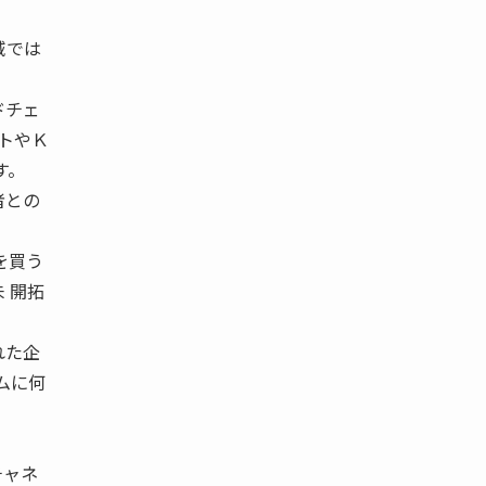
域では
ドチェ
ットやＫ
す。
者との
を買う
 開拓
れた企
ムに何
チャネ