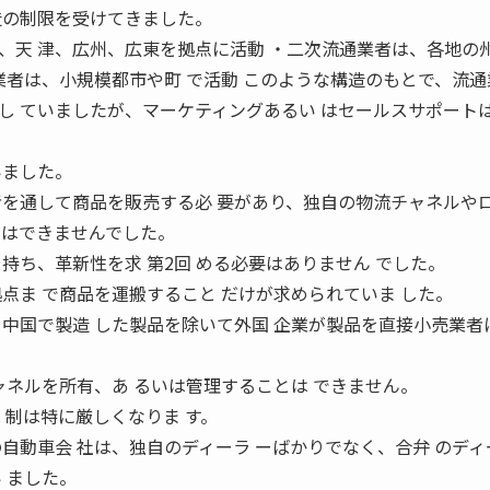
造の制限を受けてきました。
、天 津、広州、広東を拠点に活動 ・二次流通業者は、各地の
業者は、小規模都市や町 で活動 このような構造のもとで、流通
し ていましたが、マーケティングあるい はセールスサポート
いました。
者を通して商品を販売する必 要があり、独自の物流チャネルやロ
 はできませんでした。
持ち、革新性を求 第2回 める必要はありません でした。
点ま で商品を運搬すること だけが求められていま した。
、中国で製造 した製品を除いて外国 企業が製品を直接小売業者
ャネルを所有、あ るいは管理することは できません。
 制は特に厳しくなりま す。
自動車会 社は、独自のディーラ ーばかりでなく、合弁 のディ
 ました。