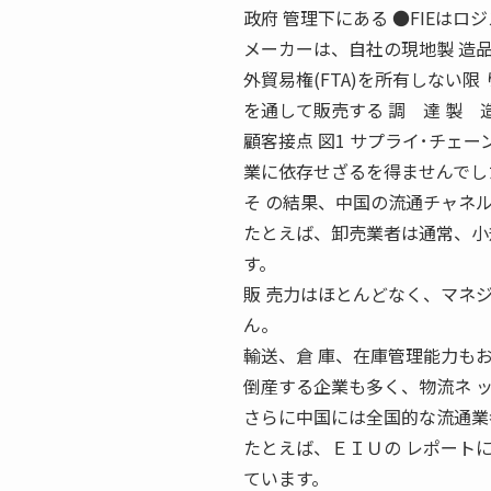
政府 管理下にある ●FIEはロ
メーカーは、自社の現地製 造
外貿易権(FTA)を所有しない
を通して販売する 調 達 製 
顧客接点 図1 サプライ･チェー
業に依存せざるを得ませんでし
そ の結果、中国の流通チャネ
たとえば、卸売業者は通常、小
す。
販 売力はほとんどなく、マネ
ん。
輸送、倉 庫、在庫管理能力も
倒産する企業も多く、物流ネ 
さらに中国には全国的な流通業
たとえば、ＥＩＵの レポート
ています。