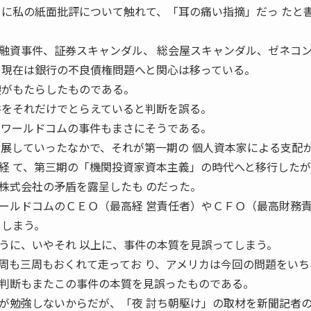
」に私の紙面批評について触れて、「耳の痛い指摘」だっ たと
融資事件、証券スキャンダル、 総会屋スキャンダル、ゼネコ
て現在は銀行の不良債権問題へと関心は移っている。
壊がもたらしたものである。
件をそれだけでとらえていると判断を誤る。
、ワールドコムの事件もまさにそうである。
発展していったなかで、それが第一期の 個人資本家による支配
経 て、第三期の「機関投資家資本主義」の時代へと移行したが
株式会社の矛盾を露呈したも のだった。
ールドコムのＣＥＯ（最高経 営責任者）やＣＦＯ（最高財務
てしまう。
うに、いやそれ 以上に、事件の本質を見誤ってしまう。
周も三周もおくれて走ってお り、アメリカは今回の問題をいち
判断もまたこの事件の本質を見誤ったものである。
が勉強しないからだが、「夜 討ち朝駆け」の取材を新聞記者