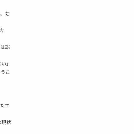
り、む
た
道は誤
ない」
いうこ
せたエ
の現状