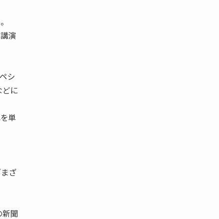
る。
、講演
ペシ
などに
れを単
。
ざまざ
の新聞