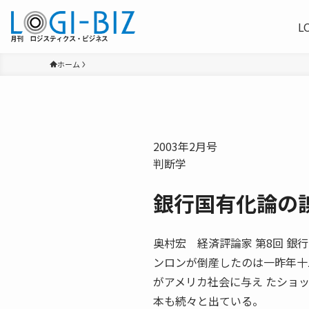
L
ホーム
2003年2月号
判断学
銀行国有化論の
奥村宏 経済評論家 第8回 銀行国
ンロンが倒産したのは一昨年十
がアメリカ社会に与え たショ
本も続々と出ている。