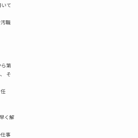
書いて
ン汚職
から第
、 そ
責任
早く解
の仕事