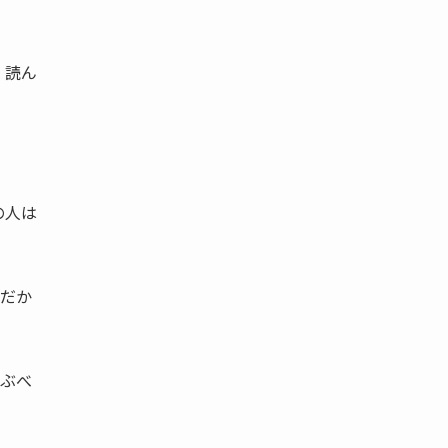
 読ん
の人は
、だか
学ぶべ