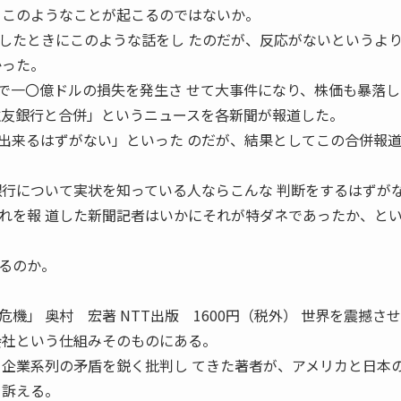
らこのようなことが起こるのではないか。
したときにこのような話をし たのだが、反応がないというよ
かった。
で一〇億ドルの損失を発生さ せて大事件になり、株価も暴落し
住友銀行と合併」というニュースを各新聞が報道した。
出来るはずがない」といった のだが、結果としてこの合併報
銀行について実状を知っている人ならこんな 判断をするはずが
れを報 道した新聞記者はいかにそれが特ダネであったか、と
るのか。
機」 奥村 宏著 NTT出版 1600円（税外） 世界を震撼さ
会社という仕組みそのものにある。
と企業系列の矛盾を鋭く批判し てきた著者が、アメリカと日本
を訴える。