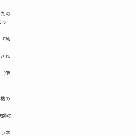
れたの
まっ
の『私
回され
師（伊
投機の
欺師の
いう本