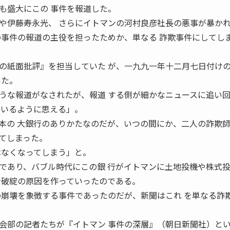
も盛大にこの 事件を報道した。
や伊藤寿永光、 さらにイトマンの河村良彦社長の悪事が暴か
の事件の報道の主役を担ったためか、単なる 詐欺事件にしてし
の紙面批評』を担当していた が、一九九一年十二月七日付け
いた。
うな報道がなされたが、報道 する側が細かなニュースに追い
ているように思える」。
本の 大銀行のありかたなのだが、いつの間にか、二人の詐欺
てしまった。
はなくなってしまう」と。
であり、バブル時代にこの銀 行がイトマンに土地投機や株式
ン破綻の原因を作っていったのである。
の崩壊を象徴する事件であったのだが、新聞はこれ を単なる詐
会部の記者たちが『イトマン 事件の深層』（朝日新聞社）と