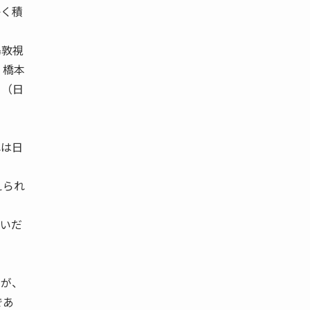
かく積
島敦視
、橋本
』（日
れは日
えられ
ないだ
るが、
であ