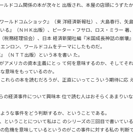
ールドコム関係の本が次々と 出版され、本屋の店頭にうずた
ワールドコムショック』（東 洋経済新報社）、大島春行、矢
ている』（ＮＨＫ出版）、ピーター・フサロ、ロス・ミラー 著
（税務経理協会）、日本 経済新聞社編『米国成長神話の崩壊
もエンロン、ワールドコムをテーマにしたものだ。
撃』（ＮＴＴ出版）という本を書い た。
がアメリカの資本主義にとっ て何を意味するのか、そしてそ
うな意味をもっているのか。
てこれらの本を読むだろうが、正直にいってこういう期待に応 
らの経済事件について興味本 位で読む人はおそらくあまりい
のような事件をどう判断するか、ということである。
、ということについて私はこ のシリーズの三回目で書いてい
社の危機を意味しているというのがこの事件に対する私の 判断