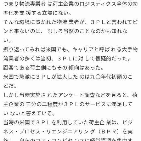
つまり物流専業者 は荷主企業のロジスティクス全体の効
率化を支 援する立場にない。
そんな環境に置かれた物流 業者が、３ＰＬと言われてピ
ンと来ないのは、 むしろ当然のことなのかも知れな
い。
振り返ってみれば米国でも、キャリアと呼ば れる大手物
流業者の多くは当初、３ＰＬに対 して懐疑的だった。
顧客である荷主側にもその 傾向はあった。
米国で急激に３ＰＬが拡大した のは九〇年代初頭のこ
とだ。
しかし当時実施さ れたアンケート調査などを見ると、荷
主企業の 三分の二程度が３ＰＬのサービスに満足して
い ないと答えている。
当時の米国で３ＰＬを利用していた荷主企 業は、ビジ
ネス・プロセス・リエンジニアリン グ（ＢＰＲ）を実
施し、自らのコア・コンピタ ンスに経営資源を集中す