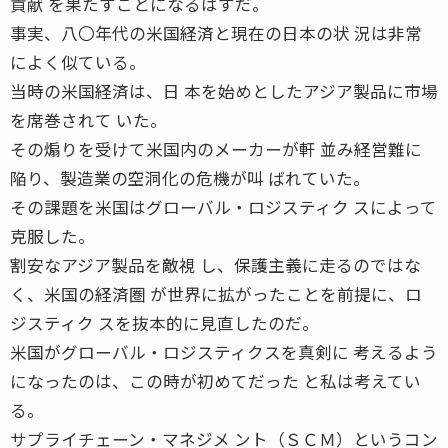
貢献 を果たすことになるはずだ。
事実、八〇年代の米国経済と現在の日本の状 況は非常
によく似ている。
当時の米国経済は、日 本を始めとしたアジア製品に市場
を席巻されて いた。
その煽りを受けて米国内のメーカーが軒 並み経営難に
陥り、製造業の空洞化の危機が叫 ばれていた。
その課題を米国はグローバル・ロジスティク スによって
克服した。
割安なアジア製品を敵視 し、保護主義に走るのではな
く、米国の経済圏 が世界に拡がったことを前提に、ロ
ジスティク スを抜本的に見直したのだ。
米国がグローバル・ロジスティクスを真剣に 考えるよう
になったのは、この時が初めてだった と私は考えてい
る。
サプライチェーン・マネジメ ント（ＳＣＭ）というコン