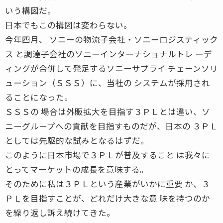
いう構図だ。
日本でもこの構図は変わらない。
今年四月、 ソニーの物流子会社・ソニーロジスティック
ス と調達子会社のソニーインターナショナルトレ ーデ
ィングが合併して発足するソニーサプライ チェーンソリ
ューション（ＳＳＳ）に、当社の システムが採用され
ることになった。
ＳＳＳの 場合は外販拡大を目指す３ＰＬとは違い、ソ
ニーグループへの貢献を目指すものだが、日本の ３ＰＬ
としては先駆的な試みとなるはずだ。
このように日本市場で３ＰＬが普及すること は我々に
とってマーケットの成長を意味する。
そのために私は３ＰＬという産業がいかに重要 か、３
ＰＬを目指すことが、どれだけ大きな意 味を持つのか
を繰り返し訴え続けてきた。