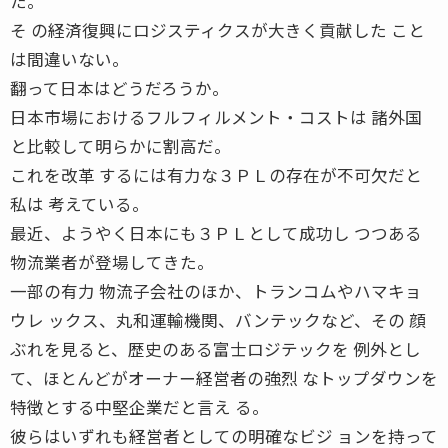
た。
そ の経済復興にロジスティクスが大きく貢献した こと
は間違いない。
翻って日本はどうだろうか。
日本市場におけるフルフィルメント・コストは 諸外国
と比較して明らかに割高だ。
これを改革 するには有力な３ＰＬの存在が不可欠だと
私は 考えている。
最近、ようやく日本にも３ＰＬとして成功し つつある
物流業者が登場してきた。
一部の有力 物流子会社のほか、トランコムやハマキョ
ウレ ックス、丸和運輸機関、バンテックなど、その 顔
ぶれを見ると、歴史のある富士ロジテックを 例外とし
て、ほとんどがオーナー経営者の強烈 なトップダウンを
特徴とする中堅企業だと言え る。
彼らはいずれも経営者としての明確なビジ ョンを持って