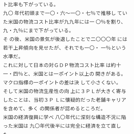
ト比率も下がっている。
九〇 年代初頭まで一〇・六〜一〇・七％で推移し てい
た米国の物流コスト比率が九九年には一 〇％を割り、
九・九％にまで下がっている。
そ の後、米国の景気が後退したことで二〇〇〇年 には
若干上昇傾向を見せたが、それでも一〇・ 一％という
水準だ。
これに対して日本の対ＧＤＰ物流コスト比率 は約十
一・四％と、米国とは一ポイント以上の 開きがある。
マクロ指標の一ポイントの差は決 して小さくない。
そして米国の物流生産性の向 上に３ＰＬが大きく寄与
したことは、当初３Ｐ Ｌに懐疑的だった老舗キャリア
を含めて、多く の関係者が認めるところだ。
米国の経済復興に学べ 八〇年代に深刻な構造不況に陥
った米国は 九〇年代後半には完全に経済を立て直し