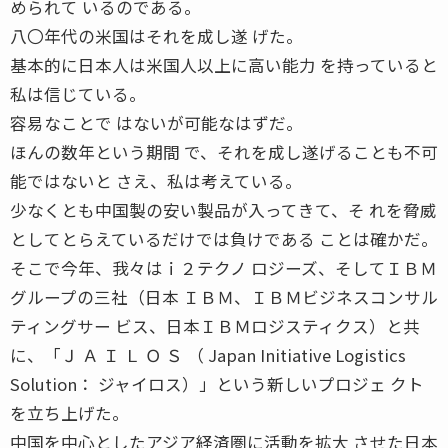
められて いるのである。
八〇年代の米国はそれを成し遂 げた。
基本的に日本人は米国人以上に高い能力 を持っていると
私は信じている。
容易なことで はないが可能なはずだ。
ほんの数年という期間 で、それを成し遂げることも不可
能ではないと さえ、私は考えている。
少なくとも中国製の安い製品が入ってきて、そ れを脅威
としてとらえているだけでは負けである ことは確かだ。
そこで今年、我々はｉ２テクノ ロジーズ、そしてＩＢＭ
グループの三社（日本 ＩＢＭ、ＩＢＭビジネスコンサル
ティングサー ビス、日本ＩＢＭロジスティクス）と共
に、「Ｊ Ａ Ｉ Ｌ Ｏ Ｓ （ Japan Initiative Logistics
Solution： ジャイロス）」という新しいプロジェ クト
を立ち上げた。
中国を中心としたアジア経済圏に活動を拡大 させた日本