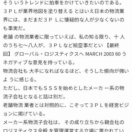
そう いうトレンドに拍車をかけていきたいのである。
３ＰＬが業界地図を塗り替える とはいえ日本の物流業
界には、まだまだ３Ｐ Ｌに懐疑的な人が少なくないの
も事実だ。
老舗 の物流業者に限っていえば、私の知る限り、十 人
のうち七〜八人が、３ＰＬなど絵空事だとい 【最終
回】 グローバル・ロジスティクスへ MARCH 2003 60 う
ネガティブな意見を持っている。
物流会社も 大手になればなるほど、そうした傾向が強い
よ うに感じる。
ただし、日本でもＳＳＳを始めとしたメーカ ー系の物
流子会社となると話は別だ。
老舗物流 業者とは対照的に、こぞって３ＰＬを経営ビジ
ョンに掲げている。
メーカー系物流子会社は、 その成り立ちから親会社の
ロジスティクス全般 を管理運営する立場に置かれてい