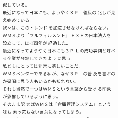
似している。
最近になって日本にも、ようやく３ＰＬ普及の 兆しが見
え始めている。
我々は、このトレンド を加速させなければならない。
ＷＭＳより「フルフィルメント」 ＥＸＥの日本法人を
設立して、ほぼ四年が 経過した。
最近になってようやく日本にも３Ｐ Ｌの成功事例と呼べ
る企業が登場してきたよう に思う。
私どもにとっては非常に嬉しいことだ。
ＷＭＳベンダーである私が、なぜ３ＰＬの普 及を喜ぶの
か疑問に思う人もいるかも知れない。
それも当然で一つはＷＭＳという言葉から受け る印象
が影響しているように思う。
そのまま訳 せばＷＭＳは「倉庫管理システム」という
味も 素っ気もない言葉になってしまう。