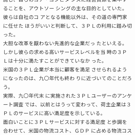
ることを、アウトソー シングの主な目的としていた。
彼らは自社のコ アとなる機能以外は、その道の専門家
に任せた ほうがいいと判断して、３ＰＬの利用に踏み切
った。
大胆な改革を厭わない先進的な企業だっ たといえる。
しかし彼らの求める高いサービスレベルを当 時の３Ｐ
Ｌは十分に満たすことができていなか った。
米国の３ＰＬ企業が本当に顧客を満足 させられるよう
になったのは、九〇年代も終わ りに近づいてのことだろ
う。
実際、九〇年代末 に実施された３ＰＬユーザーのアンケ
ート調査 では、以前とはうって変わって、荷主企業は３
ＰＬのサービスに高い満足度を示している。
面白いことに３ＰＬサービスに対する満足度 と歩調を
合わせて、米国の物流コスト、ＧＤＰ に占める物流コス