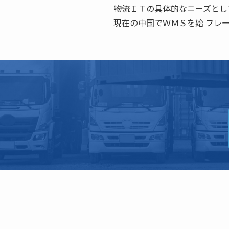
――物流ＩＴの具体的なニーズと
現在の中国でＷＭＳを始 フレ