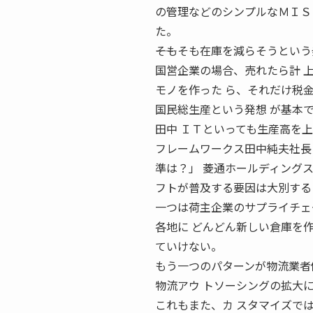
の管理などのシンプルなＭＩＳ （ Ma
た。
――そもそも在庫を減らそうとい
国営企業の場合、売れたら計 
モノを作った ら、それだけ税
国民総生産という発想 が基本
田中 ＩＴといっても生産高を
フレームワークス田中純夫社長
準は？」 菱通ホールディングスグ
フトが普及する要因は大別する
一つは荷主企業のサプライチェ
各地に どんどん新しい倉庫を
ていけない。
もう一つのパターンが物流業者
物流アウ トソーシングの拡大
これもまた、カ スタマイズで