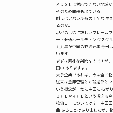
ＡＤＳＬに対応できない地域が
そのため問題も出ている。
例えばアパレル系の工場な 中
るのか。
現地の事情に詳しいフレームワ
ー・菱通ホールディン グスグ
九九年が中国の物流元年 ――今
います。
まずは素朴な疑問なのですが、
田中 ありますよ。
大手企業であれば、今は全て物
従来は倉庫管理とか輸送部とい
いう概念が一気に中国に 拡が
３ＰＬや４ＰＬという概念も今
――物流ＩＴについては？ 中国
曲 あることはありましたが、