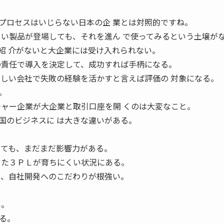
務プロセスはいじらない日本の企 業とは対照的ですね。
しい製品が登場しても、それを進ん で使ってみるという土壌が
紹 介がないと大企業には受け入れられない。
の責任で導入を決定して、成功すれば手柄になる。
新しい会社で失敗の経験を活かすと言えば評価の 対象になる。
。
チャー企業が大企業と取引口座を開 くのは大変なこと。
国のビジネスに は大きな違いがある。
っても、まだまだ影響力がある。
した３ＰＬが育ちにくい状況にある。
も、自社開発へのこだわりが根強い。
い。
る。