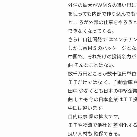
外注の拡大がＷＭＳの追い風に
を使っても内部で作り込んでも
とこ ろが外部の仕事をやろう
できなくなってくる。
さらに自社開発で はメンテナ
――しかしＷＭＳのパッケージと
中国で、それだけの投資余力が
曲 そんなことはない。
数千万円どころか数十億円単位
ＩＴだけではな く、自動倉庫
田中 少なくとも日本の中堅企
曲 しかも今の日本企業はＩＴ投
中国は違います。
目的は事 業の拡大です。
ＩＴや物流で他社と 差別化す
良い人材も 確保できる。