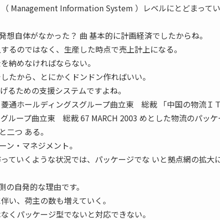
nagement Information System ）レベルにとどまって
う発想自体がなかった？ 曲 基本的に計画経済でしたからね。
上するのではなく、生産した時点で売上計上になる。
金を納めなければならない。
でしたから、とにかくドンドン作ればいい。
上げるための支援システムですよね。
 菱通ホールディングスグループ曲立東 総裁 「中国の物流Ｉ
ループ曲立東 総裁 67 MARCH 2003 めとした物流のパッ
と二つ ある。
ーン・マネジメント。
作っていくような状況では、パッケージでな いと拠点網の拡大
側の自発的な理由です。
に伴い、荷主の数も増えていく。
はなくパッケージ型でないと対応できない。