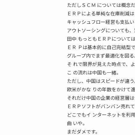
ただしＳＣＭ については概念
ＥＲＰによる単純な在庫削減は
キャッシュフロー経営も支払い
アウトソーシングについても、
田中 もっともＥＲＰについて
ＥＲ Ｐは基本的に自己完結型
グループ内でまず最適化を図る
そ れで限界が見えた時点で、
こ の流れは中国も一緒。
ただし、中国はスピードが違う
欧米がかな りの年数をかけて
それだけ中国の企業の経営層は
ＥＲＰソフトがバンバン売れてい
どこでもイ ンターネットを利
曲 いや。
まだダメです。