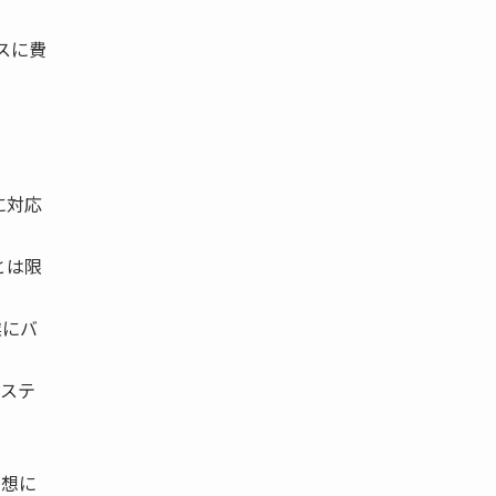
スに費
に対応
とは限
業にバ
システ
発想に