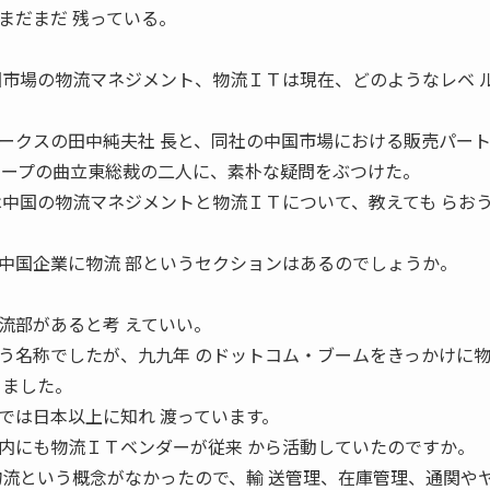
まだまだ 残っている。
国市場の物流マネジメント、物流ＩＴは現在、どのようなレベ 
ークスの田中純夫社 長と、同社の中国市場における販売パー
ループの曲立東総裁の二人に、素朴な疑問をぶつけた。
日は中国の物流マネジメントと物流ＩＴについて、教えても らお
中国企業に物流 部というセクションはあるのでしょうか。
流部があると考 えていい。
う名称でしたが、九九年 のドットコム・ブームをきっかけに
りました。
では日本以上に知れ 渡っています。
国内にも物流ＩＴベンダーが従来 から活動していたのですか。
物流という概念がなかったので、輸 送管理、在庫管理、通関や