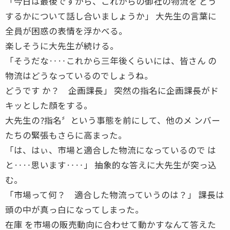
「今日は最後ですから、これからの御社の物流を どう
するかについて話し合いましょうか」 大先生の言葉に
全員が困惑の表情を浮かべる。
楽しそうに大先生が続ける。
「そうだな‥‥これから三年後くらいには、皆さん の
物流はどうなっているのでしょうね。
どうです か？ 企画課長」 突然の指名に企画課長がド
キッとした顔をする。
大先生の?指名〞という事態を前にして、他のメ ンバー
たちの緊張もさらに高まった。
「は、はぃ、市場と適合した物流になっているので は
と‥‥思います‥‥」 抽象的な答えに大先生が突っ込
む。
「市場って何？ 適合した物流っていうのは？」 課長は
頭の中が真っ白になってしまった。
在庫 を市場の販売動向に合わせて動かすなんて答えた