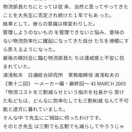
物流部員たちにとっては従 来、当然と思ってやってきた
ことを大先生に否定され続けた１年でもあ った。
結果として、彼らの意識は様変わりした。
管理しようのないもの を管理できないと悩み、意味の
ない物流効率化に躍起になってきた自分 たちを滑稽にす
ら思えるようになった。
最後の検討会に臨む物流部員た ちは達成感と不安に包
まれていた。
湯浅和夫 日通総合研究所 常務取締役 湯浅和夫の
《第十二回》 〜メーカー編・最終回〜 43 MARCH 2003
「物流コストを三割減らせという指示を社長から 受け
た私どもは、どんなに効率化しても三割削減 なんて不可
能と途方に暮れていました。
そんな中 で先生にご相談に伺ったわけです。
そのとき先生 は三割でも五割でも減らしてやろうじゃ