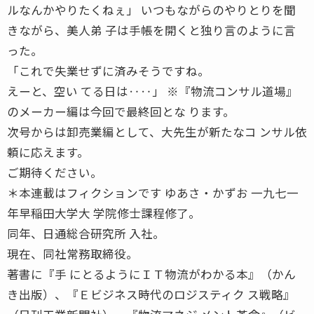
ルなんかやりたくねぇ」 いつもながらのやりとりを聞
きながら、美人弟 子は手帳を開くと独り言のように言
った。
「これで失業せずに済みそうですね。
えーと、空い てる日は‥‥」 ※『物流コンサル道場』
のメーカー編は今回で最終回とな ります。
次号からは卸売業編として、大先生が新たなコ ンサル依
頼に応えます。
ご期待ください。
＊本連載はフィクションです ゆあさ・かずお 一九七一
年早稲田大学大 学院修士課程修了。
同年、日通総合研究所 入社。
現在、同社常務取締役。
著書に『手 にとるようにＩＴ物流がわかる本』（かん
き出版）、『Ｅビジネス時代のロジスティク ス戦略』