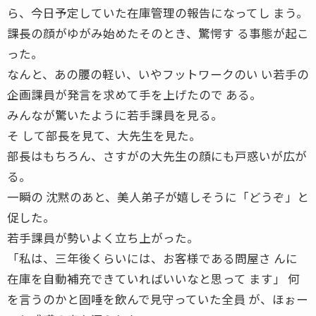
ら、今日予定していた在庫管理の報告になってし まう。
課長の顔がゆがみ始めたそのとき、驚愕す る事態が起こ
った。
なんと、あの腰の軽い、いやフットワークのい い若手の
企画課員が発言を求めて手を上げたので ある。
みんなが驚いたように若手課員を見る。
そ して部長を見て、大先生を見た。
部長はもちろん、さすがの大先生の顔にも戸惑いが広が
る。
一瞬の 沈黙のあと、美人弟子が嬉しそうに「どうぞ」と
促した。
若手課員が勢いよく立ち上がった。
「私は、三年後くらいには、お客様である問屋さ んに
在庫を自動補充できていればいいなと思って ます」 何
を言うのかと固唾を飲んで見守っていた全員 が、ほぉー