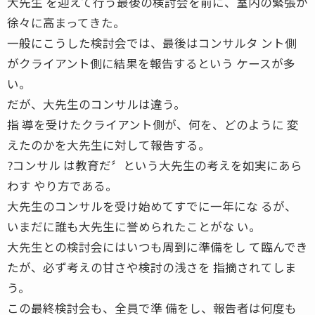
大先生 を迎えて行う最後の検討会を前に、室内の緊張が
徐々に高まってきた。
一般にこうした検討会では、最後はコンサルタ ント側
がクライアント側に結果を報告するという ケースが多
い。
だが、大先生のコンサルは違う。
指 導を受けたクライアント側が、何を、どのように 変
えたのかを大先生に対して報告する。
?コンサル は教育だ〞という大先生の考えを如実にあら
わす やり方である。
大先生のコンサルを受け始めてすでに一年にな るが、
いまだに誰も大先生に誉められたことがな い。
大先生との検討会にはいつも周到に準備をし て臨んでき
たが、必ず考えの甘さや検討の浅さを 指摘されてしま
う。
この最終検討会も、全員で準 備をし、報告者は何度も