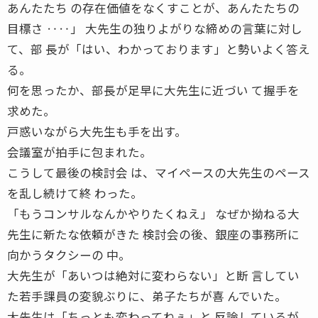
あんたたち の存在価値をなくすことが、あんたたちの
目標さ ‥‥」 大先生の独りよがりな締めの言葉に対し
て、部 長が「はい、わかっております」と勢いよく答え
る。
何を思ったか、部長が足早に大先生に近づい て握手を
求めた。
戸惑いながら大先生も手を出す。
会議室が拍手に包まれた。
こうして最後の検討会 は、マイペースの大先生のペース
を乱し続けて終 わった。
「もうコンサルなんかやりたくねえ」 なぜか拗ねる大
先生に新たな依頼がきた 検討会の後、銀座の事務所に
向かうタクシーの 中。
大先生が「あいつは絶対に変わらない」と断 言してい
た若手課員の変貌ぶりに、弟子たちが喜 んでいた。
大先生は「ちっとも変わってねぇ」と 反論しているが、