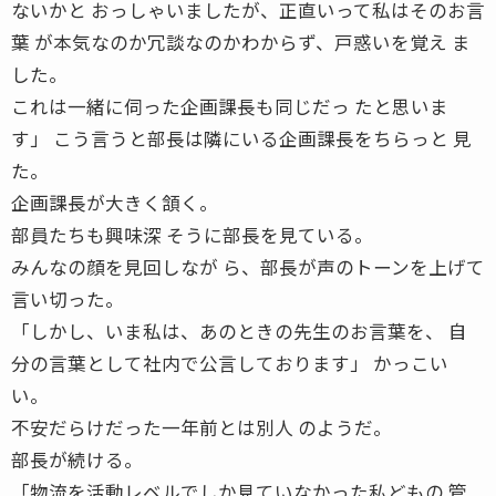
ないかと おっしゃいましたが、正直いって私はそのお言
葉 が本気なのか冗談なのかわからず、戸惑いを覚え ま
した。
これは一緒に伺った企画課長も同じだっ たと思いま
す」 こう言うと部長は隣にいる企画課長をちらっと 見
た。
企画課長が大きく頷く。
部員たちも興味深 そうに部長を見ている。
みんなの顔を見回しなが ら、部長が声のトーンを上げて
言い切った。
「しかし、いま私は、あのときの先生のお言葉を、 自
分の言葉として社内で公言しております」 かっこい
い。
不安だらけだった一年前とは別人 のようだ。
部長が続ける。
「物流を活動レベルでしか見ていなかった私どもの 管