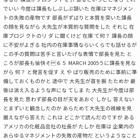
でいい 今度は課長もしぶしぶ頷いた 在庫はマネジメン
トの失敗の産物です 部長がずばりと本質を突いた課長
の顔を見ながら 大先生が本質的な質問をした それじ 在
庫プロジ クトのリ ダ に聞くけど 在庫 て何？ 課長の顔
に不安がよぎる 社内の在庫事情ならいくらでも話せるが
この手の質問は苦手と言いたげな表情で部長を見た と
ころが部長も愉快そ ６５ MARCH 2005うに課長を見な
がら 何？ と発言を促す え や ぱり販売のために事前に準
備しておくものかと 途中で 大先生が首を振 たためか 最
後は消え入るような声にな てしま た 大先生が今度は部
長を見た 思わず部長の目が天をあおぐ しかし 答えない
とまずいと観念したのか あらためて大先生の視線を見
据えながら答えた これは どこかで読んだのですが ある
アメリカの化粧品会社の社長が たしか 在庫は 企業内の
あらゆるマネジメントの失敗の産物だ というようなこと