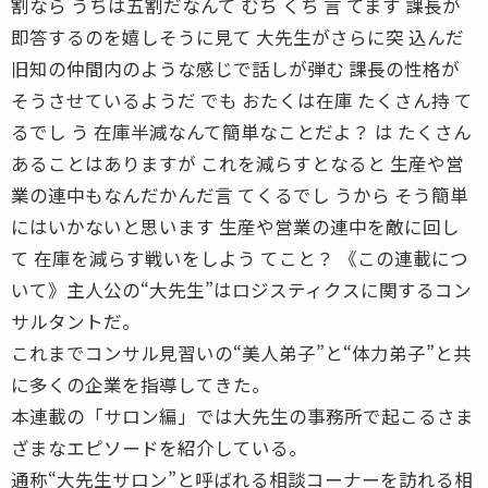
割なら うちは五割だなんて むち くち 言 てます 課長が
即答するのを嬉しそうに見て 大先生がさらに突 込んだ
旧知の仲間内のような感じで話しが弾む 課長の性格が
そうさせているようだ でも おたくは在庫 たくさん持 て
るでし う 在庫半減なんて簡単なことだよ？ は たくさん
あることはありますが これを減らすとなると 生産や営
業の連中もなんだかんだ言 てくるでし うから そう簡単
にはいかないと思います 生産や営業の連中を敵に回し
て 在庫を減らす戦いをしよう てこと？ 《この連載につ
いて》主人公の“大先生”はロジスティクスに関するコン
サルタントだ。
これまでコンサル見習いの“美人弟子”と“体力弟子”と共
に多くの企業を指導してきた。
本連載の「サロン編」では大先生の事務所で起こるさま
ざまなエピソードを紹介している。
通称“大先生サロン”と呼ばれる相談コーナーを訪れる相