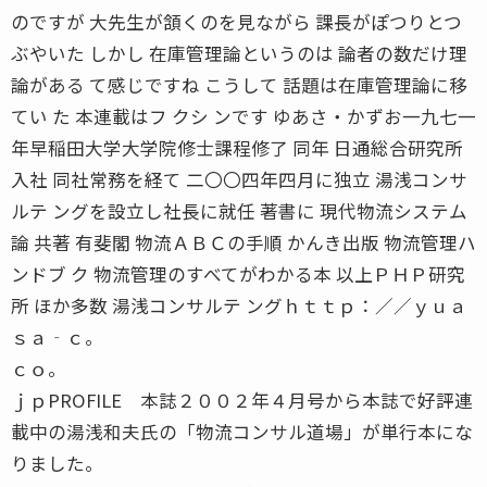
のですが 大先生が頷くのを見ながら 課長がぽつりとつ
ぶやいた しかし 在庫管理論というのは 論者の数だけ理
論がある て感じですね こうして 話題は在庫管理論に移
てい た 本連載はフ クシ ンです ゆあさ・かずお一九七一
年早稲田大学大学院修士課程修了 同年 日通総合研究所
入社 同社常務を経て 二〇〇四年四月に独立 湯浅コンサ
ルテ ングを設立し社長に就任 著書に 現代物流システム
論 共著 有斐閣 物流ＡＢＣの手順 かんき出版 物流管理ハ
ンドブ ク 物流管理のすべてがわかる本 以上ＰＨＰ研究
所 ほか多数 湯浅コンサルテ ングｈｔｔｐ：／／ｙｕａ
ｓａ‐ｃ。
ｃｏ。
ｊｐPROFILE 本誌２００２年４月号から本誌で好評連
載中の湯浅和夫氏の「物流コンサル道場」が単行本にな
りました。