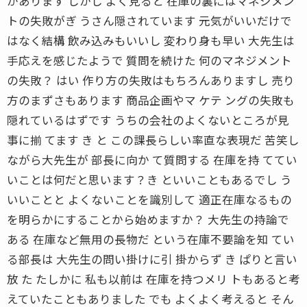
があります しかし よく見ると 在庫の裏にはマネジメン
トの失敗がぎ うさん隠されています 元気がいいだけで
はなく結構 飲み込みもいいし 変わり身も早い 大先生は
手応えを感じたようで 質問を続けた 何のマネジメント
の失敗？ はい 作り方の失敗はもちろんありますし 売り
方のまずさもあります 商品企画やマ ケテ ングの失敗も
隠れているはずです うちの会社のよくないところが見
事に揃 てます き と この課長らしい率直な表現だ 苦笑し
ながら大先生が 部長に向か て質問する 在庫を持 ててい
いことは何だと思います？き といいこともあるでし う
いいことと よくないことを識別して 適正在庫なるもの
を明らかにすることから始めますか？ 大先生の持論で
ある 在庫など無用の長物だ という在庫不要論を知 てい
る部長は 大先生の問い掛けに引 掛からず き ぱりと言い
放 た たしかに 私も以前は 在庫を持つメリ トもあると考
えていたこともありました でも よくよく考えると そん