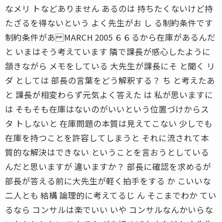
なメリ トなどありません あるのは 持ちたくないけど持
たざるを得ないという よく先生がお し る制約条件です
制約条件があ MARCH 2005 ６６るから在庫があるんだ
と いまはそう考えています 隣で課長が感心したように
頷きながら メモをしている 大先生が課長にそ と聞く リ
ダ としては 部長の言葉をどう解釈する？ ち と考えたあ
と 課長が相変わらず元気よく答えた は 私が思いますに
は そもそも在庫はないのがいいという位置づけからス
タ トしないと 在庫問題の本質は見えてこない 少しでも
在庫を持つことを許容してしまうと それに流されて本
質的な解決はできない ということを言おうとしている
んだと思いますが 違いますか？ 部長に確認を求めるが
部長が答える前に大先生が軽く拍手をする か こいいな
二人とも 結構 論理的に考えてるじ ん そこまでわか てい
るなら コンサルは楽でいい いや コンサルなんかいらな