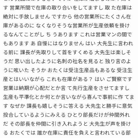
す 営業所間で在庫の取り合いをしてますし 取 た在庫は
絶対に手放しません ですから 他の営業所にたくさん在
庫があるのに なくなりそうな営業所が生産依頼を掛け
るなんてことがし ち うあります これは営業マンの間で
もあります あ 自慢にはなりません はい 大先生に言われ
る前に 課長が先取りして首をすくめる 大先生は楽しそ
うだ 思い出したように名刺の社名を見ると 独り言のよ
うに呟いた そうか おたくは受注生産品もあるな 受注生
産とはいいながら これも在庫がある？ はい ご賢察です
営業は納期が心配だとか言 て先行生産をさせてますし
生産も平準化とか何とか言いながら喜んで事前に作 てま
す なぜか 課長も嬉しそうに答える 大先生と勝手に意気
投合しているようにみえる ひとり部長だけが仲間外れ
だ その部長を仲間に引き入れようと 大先生が声を掛け
る おたくでは 誰か在庫に責任を負えと言われている部