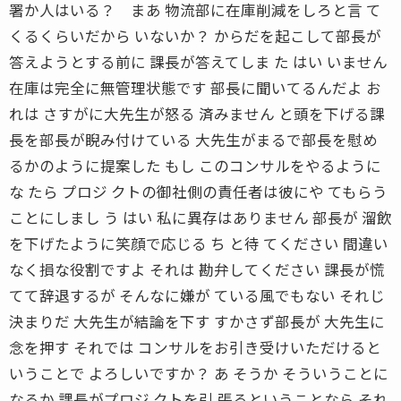
署か人はいる？ まあ 物流部に在庫削減をしろと言 て
くるくらいだから いないか？ からだを起こして部長が
答えようとする前に 課長が答えてしま た はい いません
在庫は完全に無管理状態です 部長に聞いてるんだよ お
れは さすがに大先生が怒る 済みません と頭を下げる課
長を部長が睨み付けている 大先生がまるで部長を慰め
るかのように提案した もし このコンサルをやるように
な たら プロジ クトの御社側の責任者は彼にや てもらう
ことにしまし う はい 私に異存はありません 部長が 溜飲
を下げたように笑顔で応じる ち と待 てください 間違い
なく損な役割ですよ それは 勘弁してください 課長が慌
てて辞退するが そんなに嫌が ている風でもない それじ
決まりだ 大先生が結論を下す すかさず部長が 大先生に
念を押す それでは コンサルをお引き受けいただけると
いうことで よろしいですか？ あ そうか そういうことに
なるか 課長がプロジ クトを引 張るということなら それ