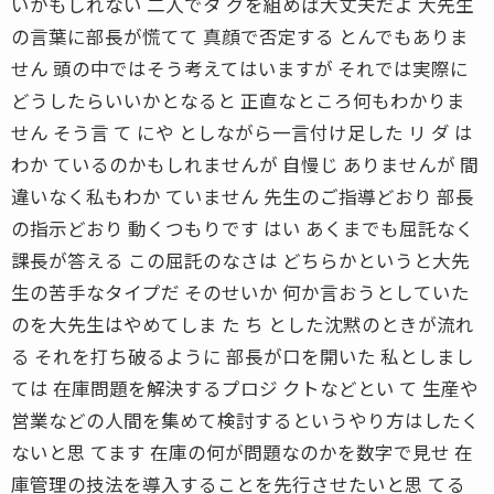
いかもしれない 二人でタ グを組めば大丈夫だよ 大先生
の言葉に部長が慌てて 真顔で否定する とんでもありま
せん 頭の中ではそう考えてはいますが それでは実際に
どうしたらいいかとなると 正直なところ何もわかりま
せん そう言 て にや としながら一言付け足した リ ダ は
わか ているのかもしれませんが 自慢じ ありませんが 間
違いなく私もわか ていません 先生のご指導どおり 部長
の指示どおり 動くつもりです はい あくまでも屈託なく
課長が答える この屈託のなさは どちらかというと大先
生の苦手なタイプだ そのせいか 何か言おうとしていた
のを大先生はやめてしま た ち とした沈黙のときが流れ
る それを打ち破るように 部長が口を開いた 私としまし
ては 在庫問題を解決するプロジ クトなどとい て 生産や
営業などの人間を集めて検討するというやり方はしたく
ないと思 てます 在庫の何が問題なのかを数字で見せ 在
庫管理の技法を導入することを先行させたいと思 てる