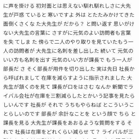
に声を掛ける 初対面とは思えない馴れ馴れしさに大先
生が戸惑 ていると 寒いですよ 外は とたたみかけてきた
面倒くさくな た大先生が だから？ と問い返す 思いがけ
ない大先生の言葉に さすがに元気のよい訪問者も言葉
を失 てしま た 傍らで二人のやり取りを見ていたもう一
人の訪問者が 大先生に名刺を差し出した 続いて 元気の
いい方も名刺を出す 元気のいい方が課長で もう一人が
部長だ さ そく部長が用件を切り出した 実は先日 社長か
ら呼ばれまして 在庫を減らすように指示されました 大
先生が頷くのを見て 課長が口をはさむ なんか 新聞でラ
イバル会社が在庫を三割減らしたとかいう記事を見たら
しいんです 社長が それで うちもやらねば とこういうこ
とらしいのです 部長が 余計なことを という顔で ちら と
課長を見る 大先生が課長をあおるような質問をする そ
れで 社長は在庫をどれくらい減らせ て？ ライバルが三