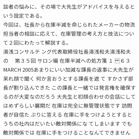
談者の悩みに、その場で大先生がアドバイスを与えると
いう設定である。
今回は、社長から在庫半減を命じられたメーカーの物流
担当者の相談に応えて、在庫管理の考え方と技法につい
て２回にわたって解説する。
湯浅コンサルテ ング代表取締役社長湯浅和夫湯浅和夫
の 第３５回 サロン編 在庫半減への処方箋 １ ６３
MARCH 2005あまりにいい加減な課長の返事に大先生が
呆れ顔で聞く 何か言おうとする課長を遮 て すかさず部
長が割り込んできた この課長と一緒では発言権を確保す
るのが大変なのだろう 大先生と初顔合わせの会話にして
はめずらしい展開だ 在庫は完全に無管理状態です 訪問
者が自信た ぷりに答える 在庫に手をつけようとすると
うちの社内はだいたい敵対関係にな てしまいます でも
敵対関係では 在庫に手をつけることなんてできません