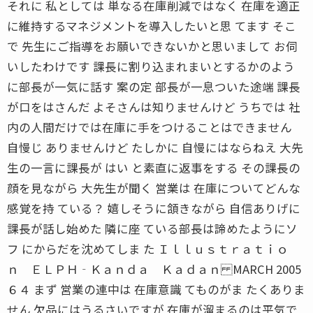
それに 私としては 単なる在庫削減ではなく 在庫を適正
に維持するマネジメントを導入したいと思 てます そこ
で 先生にご指導をお願いできないかと思いまして お伺
いしたわけです 課長に割り込まれまいとするかのよう
に部長が一気に話す 案の定 部長が一息ついた途端 課長
が口をはさんだ よそさんは知りませんけど うちでは 社
内の人間だけでは在庫に手をつけることはできません
自慢じ ありませんけど たしかに 自慢にはならねえ 大先
生の一言に課長が はい と素直に返事をする その課長の
顔を見ながら 大先生が聞く 営業は 在庫についてどんな
感覚を持 ている？ 嬉しそうに頷きながら 自信ありげに
課長が話し始めた 隣に座 ている部長は諦めたようにソ
フ にからだを沈めてしま た Ｉｌｌｕｓｔｒａｔｉｏ
ｎ ＥＬＰＨ‐Ｋａｎｄａ Ｋａｄａｎ MARCH 2005
６４ まず 営業の連中は 在庫意識 てものがま たくありま
せん 欠品にはうるさいですが 在庫が溜まるのは平気で