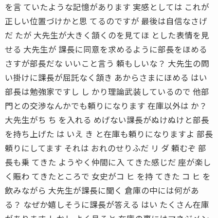
を言 ていたような記憶があります 実感としては これが
正しい位置づけかと思 てるのですが 最後は自信なさげ
だ たが 大先生が大きく頷くのを見てほ とした表情を見
せる 大先生が 課長に同意を求めるように部長をほめる
さすが部長だな いいこと言う 頼もしいな？ 大先生の問
い掛けに課長が屈託なく頷き あからさまにほめる はい
部長は勉強家ですし し かり理論武装しているので 他部
門との交渉なんかでも頼りになります 在庫以外は か？
大先生がち ち を入れる めげない課長がぬけぬけと部長
を持ち上げた は いえ き と在庫も頼りになりますよ 部長
頼りにしてます それは おれのせりふだ リ ダ 頼むぞ 部
長も乗 てきた ようやく仲間に入 てきた感じだ 座が楽し
く賑わ てきたところで 女史がコ ヒ を持 てきた コ ヒ を
飲みながら 大先生が課長に聞く 倉庫の中には何があ
る？ なぜか嬉しそうに課長が答える はい たくさん在庫