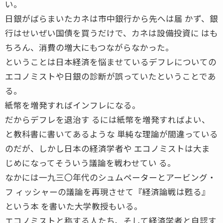
い。
日銀がばらまいたカネは市中銀行から先へは届 かず、銀
行はせいぜい国債を買うだけで、カネは設備投資に はも
ちろん、消費の増大にもつながらなかった。
ということは日本経済を悩ませているデフレについての
エコノミストや日銀の診断が誤っていたということであ
る。
紙幣を増発すればインフレになる。
だからデフレを退治す るには紙幣を増発すればよい、
と教科書に書いてあるような 単純な理論が間違っている
のだが、しかし日本の経済学者や エコノミストは大ま
じめになってそういう議論を戦わせてい る。
なかには一九三〇年代のシュムペーターとアービング・
フ ィッシャーの議論を再現させて『経済論戦は甦る』
という本 を書いた大学教授もいる。
エコノミストと称する人たち、そして経済学者と自認す