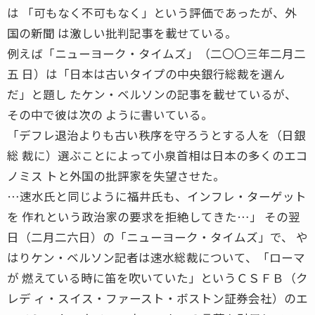
は 「可もなく不可もなく」という評価であったが、外
国の新聞 は激しい批判記事を載せている。
例えば「ニューヨーク・タイムズ」（二〇〇三年二月二
五 日）は「日本は古いタイプの中央銀行総裁を選ん
だ」と題し たケン・ベルソンの記事を載せているが、
その中で彼は次の ように書いている。
「デフレ退治よりも古い秩序を守ろうとする人を（日銀
総 裁に）選ぶことによって小泉首相は日本の多くのエコ
ノミス トと外国の批評家を失望させた。
…速水氏と同じように福井氏も、インフレ・ターゲット
を 作れという政治家の要求を拒絶してきた…」 その翌
日（二月二六日）の「ニューヨーク・タイムズ」で、 や
はりケン・ベルソン記者は速水総裁について、「ローマ
が 燃えている時に笛を吹いていた」というＣＳＦＢ（ク
レデ ィ・スイス・ファースト・ボストン証券会社）のエ