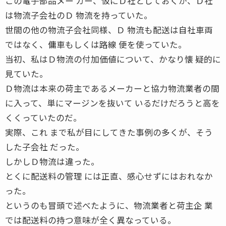
この電子部品メー カー、仮にＤ社としておくが、Ｄ社
は物流子会社のＤ 物流を持っていた。
世間の他の物流子会社同様、Ｄ 物流も配送は自社車両
ではなく、傭車もしくは路線 便を使っていた。
当初、私はＤ物流の付加価値について、かなり懐 疑的に
見ていた。
Ｄ物流は本来の荷主であるメーカーと協力物流業者の間
に入って、単にマージンを抜いて いるだけだろうと高を
くくっていたのだ。
実際、これ まで私が目にしてきた事例の多くが、そう
した子会社 だった。
しかしＤ物流は違った。
とくに配送料の管理 には正直、感心せずにはおれなか
った。
というのも冒頭で述べたように、物流業者と荷主企 業
では配送料の持つ意味が全く異なっている。