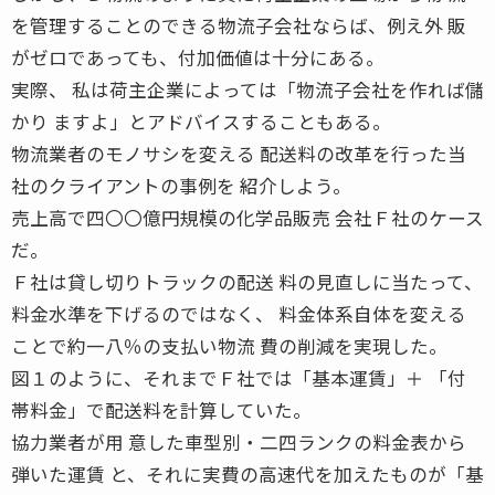
を管理することのできる物流子会社ならば、例え外 販
がゼロであっても、付加価値は十分にある。
実際、 私は荷主企業によっては「物流子会社を作れば儲
かり ますよ」とアドバイスすることもある。
物流業者のモノサシを変える 配送料の改革を行った当
社のクライアントの事例を 紹介しよう。
売上高で四〇〇億円規模の化学品販売 会社Ｆ社のケース
だ。
Ｆ社は貸し切りトラックの配送 料の見直しに当たって、
料金水準を下げるのではなく、 料金体系自体を変える
ことで約一八％の支払い物流 費の削減を実現した。
図１のように、それまでＦ社では「基本運賃」＋ 「付
帯料金」で配送料を計算していた。
協力業者が用 意した車型別・二四ランクの料金表から
弾いた運賃 と、それに実費の高速代を加えたものが「基