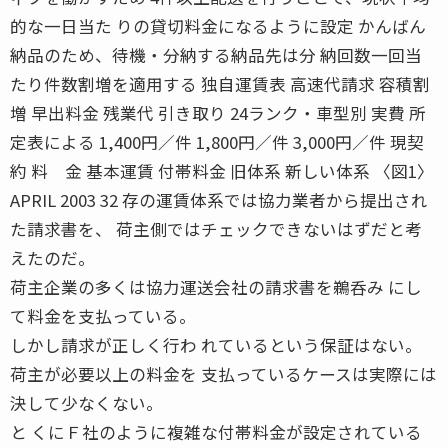
的な一日当た りの貸切料金になるように設定 かんばん
納品のため、待機・分納する納品先は分 納回数一回当
たり件数割増を適用する 独自運賃表 高速代請求 容積割
増 早出料金 残業代 引き取り 24ランク・車型別 実費 所
定表による 1,400円／件 1,800円／件 3,000円／件 現契
約 料 金 基本運賃 付帯料金 旧体系 新しい体系 〈図1〉
APRIL 2003 32 存の運賃体系では協力業者から提出され
た請求書を、 荷主側ではチェックできないはずだと考
えたのだ。
荷主企業の多くは協力運送会社の請求書を鵜呑み にし
て料金を支払っている。
しかし請求が正しく行わ れているという保証はない。
荷主が必要以上の料金を 支払っているケースは実際には
決して少なくない。
と くにＦ社のように複雑な付帯料金が設定されている