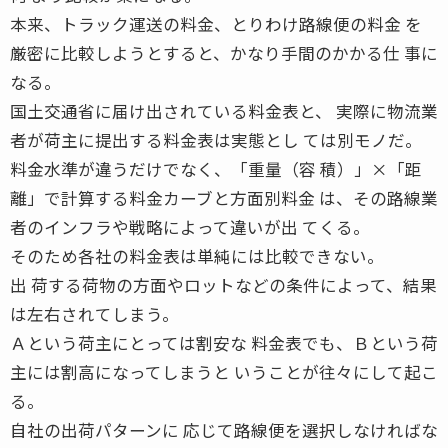
本来、トラック運送の料金、とりわけ路線便の料金 を
厳密に比較しようとすると、かなり手間のかかる仕 事に
なる。
国土交通省に届け出されている料金表と、 実際に物流業
者が荷主に提出する料金表は実態とし ては別モノだ。
料金水準が違うだけでなく、「重量（容 積）」×「距
離」で計算する料金カーブと方面別料金 は、その路線業
者のインフラや戦略によって違いが出 てくる。
そのため各社の料金表は単純には比較できない。
出 荷する荷物の方面やロットなどの条件によって、結果
は左右されてしまう。
Ａという荷主にとっては割安な 料金表でも、Ｂという荷
主には割高になってしまうと いうことが往々にして起こ
る。
自社の出荷パターンに 応じて路線便を選択しなければな