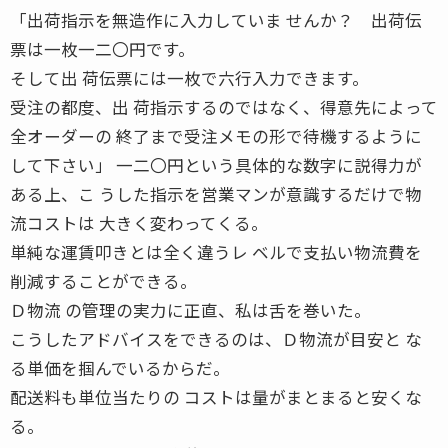
「出荷指示を無造作に入力していま せんか？ 出荷伝
票は一枚一二〇円です。
そして出 荷伝票には一枚で六行入力できます。
受注の都度、出 荷指示するのではなく、得意先によって
全オーダーの 終了まで受注メモの形で待機するように
して下さい」 一二〇円という具体的な数字に説得力が
ある上、こ うした指示を営業マンが意識するだけで物
流コストは 大きく変わってくる。
単純な運賃叩きとは全く違うレ ベルで支払い物流費を
削減することができる。
Ｄ物流 の管理の実力に正直、私は舌を巻いた。
こうしたアドバイスをできるのは、Ｄ物流が目安と な
る単価を掴んでいるからだ。
配送料も単位当たりの コストは量がまとまると安くな
る。