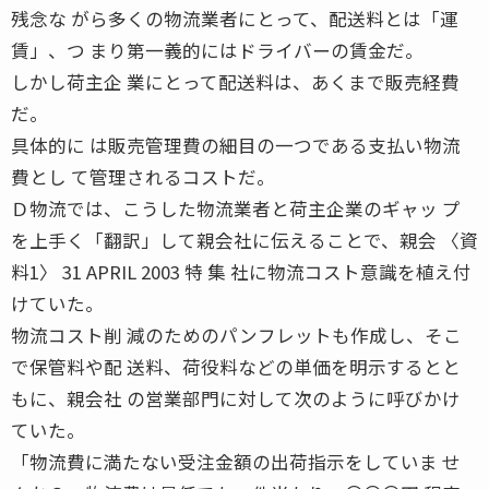
残念な がら多くの物流業者にとって、配送料とは「運
賃」、つ まり第一義的にはドライバーの賃金だ。
しかし荷主企 業にとって配送料は、あくまで販売経費
だ。
具体的に は販売管理費の細目の一つである支払い物流
費とし て管理されるコストだ。
Ｄ物流では、こうした物流業者と荷主企業のギャッ プ
を上手く「翻訳」して親会社に伝えることで、親会 〈資
料1〉 31 APRIL 2003 特 集 社に物流コスト意識を植え付
けていた。
物流コスト削 減のためのパンフレットも作成し、そこ
で保管料や配 送料、荷役料などの単価を明示するとと
もに、親会社 の営業部門に対して次のように呼びかけ
ていた。
「物流費に満たない受注金額の出荷指示をしていま せ