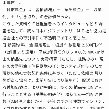
本運賃」。
「付帯料金」は「容積割増」＋「早出料金」＋「残業
代」＋「引き取り」の合計値だった。
こうした資料やＦ社担当者へのインタビューなどの 調
査を通して、我々日本ロジファクトリーはＦ社と協 力運
送会社との取引条件が不透明であると感じた。
既 新契約 料 金 設定理由・根拠 件数割増 2,500円／件
（2件目より適用） 平成2年貸切タリフ×80％ 400km以
上の納品先について 実費精算（ただし、往路のみ） 現
在の実勢料金＋件数割増のインセンティブ付与 のため
現状の他社実勢契約条件に基づく（ただし依頼の 帰り
荷がある場合は、事前申告により使用可） 配送におけ
る付加価値は、より効率的に、多くの 納品先に配送を
行うこととする（基準の明確化） 現状での平均配送件
数（2.64件／車）から十分努 力できる件数でインセンテ
ィブを働かすため 4件以上配送を行うことで、現状平均