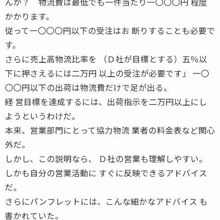
んか？ 物流費は最低でも一件当たり一〇〇〇円 程度
かかります。
従って一〇〇〇円以下の受注はお 断りすることも必要で
す。
さらに売上高物流比率を （Ｄ社が目標とする）五％以
下に押さえるには二万円 以上の受注が必要です」 一〇
〇〇円以下の出荷は物流費だけで足が出る。
経 営目標を達成するには、出荷指示を二万円以上にし
ようというわけだ。
本来、営業部門にとって協力物流 業者の料金表など関心
外だ。
しかし、この説明なら、 Ｄ社の営業も理解しやすい。
しかも自分の営業活動に すぐに反映できるアドバイス
だ。
さらにパンフレットには、こんな細かなアドバイス も
書かれていた。