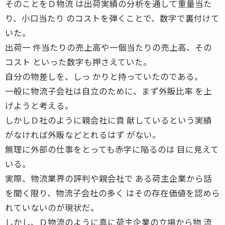
そのことをＤ物流 は出荷実績の分析を通して重量当た
り、小口当たり のコストを弾くことで、数字で裏付けて
いた。
出荷一 件当たりの売上高や一個当たりの売上高、その
コスト といった数字も押さえていた。
自分の物差しを、しっ かりと持っていたのである。
一般に物流子会社は自立のために、まず外販比率 を上
げようと考える。
しかしＤ社のように親会社に貢 献しているという実績
がなければ外販などとれるはず がない。
無理に外部の仕事をとっても赤字に陥るのは 目に見えて
いる。
実際、物流業界の評判や親会社で ある荷主企業から話
を聞く限り、物流子会社の多く はその存在価値を認めら
れていないのが現状だ。
しかし、Ｄ物流のように真に荷主企業の立場から物 流