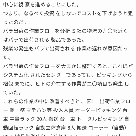
中心に視 察を進めることにした。
つまり、なるべく投資 をしないでコストを下げようと狙
ったのだ。
バラ出荷の作業フローを分析 Ｓ社の物流の九〇％近く
はバラで出荷される 製品であった。
残業の発生もバラで出荷される 作業の遅れが原因だっ
た。
バラ出荷の作業フロ ーを大まかに整理すると、これほど
システム化 されたセンターであっても、ピッキングから
梱包 までに、ヒトの介在する作業が二〇項目も発生 し
ていた。
これらの作業の中に改善すべきとこ 図1 出荷作業フロ
ー 業 務 マテハン等 投入人員 オーダーピッキング 台
車 中量ラック 20人 搬送 台 車 トータルピッキング 自
動回転ラック 自動立体倉庫 8人 搬送 ローラー（自動）