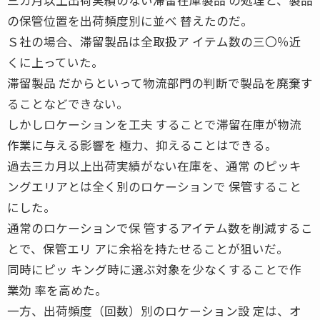
の保管位置を出荷頻度別に並べ 替えたのだ。
Ｓ社の場合、滞留製品は全取扱ア イテム数の三〇％近
くに上っていた。
滞留製品 だからといって物流部門の判断で製品を廃棄す
ることなどできない。
しかしロケーションを工夫 することで滞留在庫が物流
作業に与える影響を 極力、抑えることはできる。
過去三カ月以上出荷実績がない在庫を、通常 のピッキ
ングエリアとは全く別のロケーションで 保管すること
にした。
通常のロケーションで保 管するアイテム数を削減するこ
とで、保管エリ アに余裕を持たせることが狙いだ。
同時にピッ キング時に選ぶ対象を少なくすることで作
業効 率を高めた。
一方、出荷頻度（回数）別のロケーション設 定は、オ