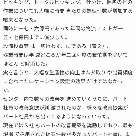
ピッキング、トータルピッキング、 仕分け、梱包のどの
作業についても大幅に時間 当たりの処理件数が増加する
結果となった。
同時に一七・六億円であった年間の物流コス トが一
五・七億円までに減少した。
設備投資等 は一切行わず、にである（表２）。
残業時間は半 減どころか年二回程度の繁忙期を除いて
ほとん ど解消した。
実を言うと、大幅な生産性の向上はムダ取り や出荷頻度
に合わせたロケーション設定の効果 だけではなかっ
た。
センター内で数々の改善を 進めていくうちに、パート
社員の改善意欲が刺 激されたのか、様々な改善提案が
パート社員か ら出てくるようになっていった。
現在ではＳ社 もパートの改善提案を奨励しており、最も
現場 で採用された提案件数が多かったパート社員に は