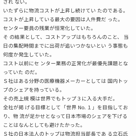
され ない。
いたずらに物流コストが上昇し続けてい たのである。
コストが上昇している最大の要因は人件費だ った。
センター要員の残業が恒常化していた。
そ の結果として、コストアップはもちろんのこと、 当
日の集配時間までに出荷が追いつかないとい う事態も
何度か発生していた。
コスト以前にセ ンター業務の正常化が最優先課題とな
っていた のだ。
Ｓ社はある分野の医療機器メーカーとしては 国内トッ
プのシェアを持っている。
その売上規 模は世界でもトップ３に入る大手だ。
全社が掲 げる目標として「世界 No. １」を目指してお
り、物 流が足かせとなって日本市場のシェアを下げる
ことはなんとしても避けたかった。
Ｓ社の日本法人のトップは物流担当部長であ る立石氏