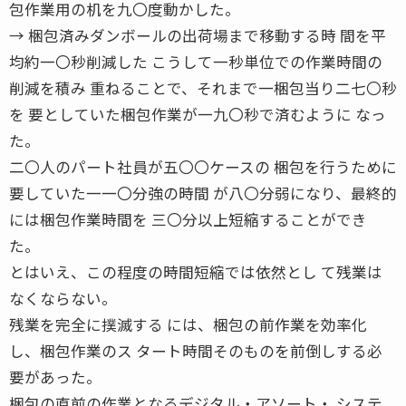
包作業用の机を九〇度動かした。
→ 梱包済みダンボールの出荷場まで移動する時 間を平
均約一〇秒削減した こうして一秒単位での作業時間の
削減を積み 重ねることで、それまで一梱包当り二七〇秒
を 要としていた梱包作業が一九〇秒で済むように なっ
た。
二〇人のパート社員が五〇〇ケースの 梱包を行うために
要していた一一〇分強の時間 が八〇分弱になり、最終的
には梱包作業時間を 三〇分以上短縮することができ
た。
とはいえ、この程度の時間短縮では依然とし て残業は
なくならない。
残業を完全に撲滅する には、梱包の前作業を効率化
し、梱包作業のス タート時間そのものを前倒しする必
要があった。
梱包の直前の作業となるデジタル・アソート・ システ