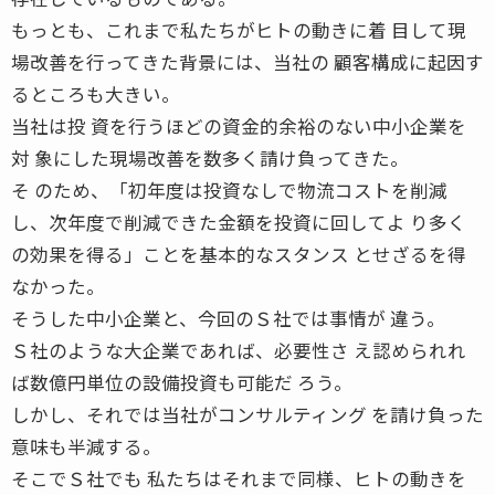
もっとも、これまで私たちがヒトの動きに着 目して現
場改善を行ってきた背景には、当社の 顧客構成に起因す
るところも大きい。
当社は投 資を行うほどの資金的余裕のない中小企業を
対 象にした現場改善を数多く請け負ってきた。
そ のため、「初年度は投資なしで物流コストを削減
し、次年度で削減できた金額を投資に回してよ り多く
の効果を得る」ことを基本的なスタンス とせざるを得
なかった。
そうした中小企業と、今回のＳ社では事情が 違う。
Ｓ社のような大企業であれば、必要性さ え認められれ
ば数億円単位の設備投資も可能だ ろう。
しかし、それでは当社がコンサルティング を請け負った
意味も半減する。
そこでＳ社でも 私たちはそれまで同様、ヒトの動きを