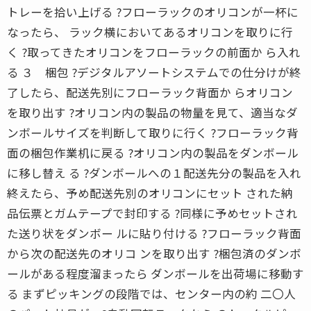
トレーを拾い上げる ?フローラックのオリコンが一杯に
なったら、 ラック横においてあるオリコンを取りに行
く ?取ってきたオリコンをフローラックの前面か ら入れ
る ３ 梱包 ?デジタルアソートシステムでの仕分けが終
了したら、配送先別にフローラック背面か らオリコン
を取り出す ?オリコン内の製品の物量を見て、適当なダ
ンボールサイズを判断して取りに行く ?フローラック背
面の梱包作業机に戻る ?オリコン内の製品をダンボール
に移し替え る ?ダンボールへの１配送先分の製品を入れ
終えたら、予め配送先別のオリコンにセット された納
品伝票とガムテープで封印する ?同様に予めセットされ
た送り状をダンボー ルに貼り付ける ?フローラック背面
から次の配送先のオリコ ンを取り出す ?梱包済のダンボ
ールがある程度溜まったら ダンボールを出荷場に移動す
る まずピッキングの段階では、センター内の約 二〇人