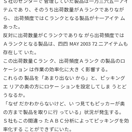
Ｓ社のセンターで 管理していた製品は一万三六五一アイ
テムであ り、そのうち出荷数量がＡランクでありなが
ら、 出荷頻度ではＣランクとなる製品が十一アイテ ム
あった。
反対に出荷数量がＣランクでありな がら出荷頻度では
Ａランクとなる製品は、四四 MAY 2003 72 二アイテムも
存在して いた。
この出荷数量Ｃラン ク、出荷頻度Ａランク の製品のロ
ケーション は作業の効率化に大き く影響する。
これらの 製品を「あまり出ない から」と、ピッキング
エ リアの奥の方にロケー ションを設定してしま うとど
うなるか。
「なぜ だかわからないけど、い つ見てもピッカーが奥
の方まで製品を取りに行 っている」状況が発生する。
Ｓ社もこの間違っ たＡＢＣ分析によってピッキングを効
率化する ことができずにいた。