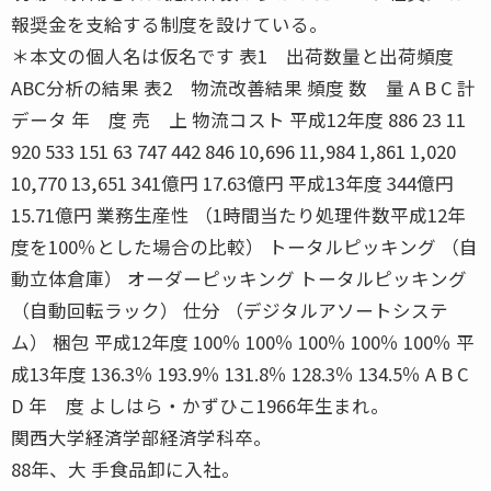
報奨金を支給する制度を設けている。
＊本文の個人名は仮名です 表1 出荷数量と出荷頻度
ABC分析の結果 表2 物流改善結果 頻度 数 量 A B C 計
データ 年 度 売 上 物流コスト 平成12年度 886 23 11
920 533 151 63 747 442 846 10,696 11,984 1,861 1,020
10,770 13,651 341億円 17.63億円 平成13年度 344億円
15.71億円 業務生産性 （1時間当たり処理件数平成12年
度を100％とした場合の比較） トータルピッキング （自
動立体倉庫） オーダーピッキング トータルピッキング
（自動回転ラック） 仕分 （デジタルアソートシステ
ム） 梱包 平成12年度 100％ 100％ 100％ 100％ 100％ 平
成13年度 136.3％ 193.9％ 131.8％ 128.3％ 134.5％ A B C
D 年 度 よしはら・かずひこ1966年生まれ。
関西大学経済学部経済学科卒。
88年、大 手食品卸に入社。