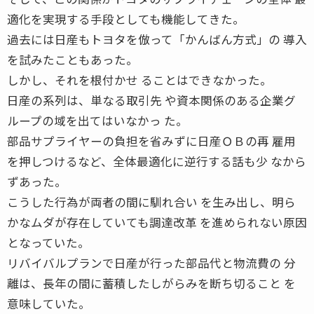
適化を実現する手段としても機能してきた。
過去には日産もトヨタを倣って「かんばん方式」の 導入
を試みたこともあった。
しかし、それを根付かせ ることはできなかった。
日産の系列は、単なる取引先 や資本関係のある企業グ
ループの域を出てはいなかっ た。
部品サプライヤーの負担を省みずに日産ＯＢの再 雇用
を押しつけるなど、全体最適化に逆行する話も少 なから
ずあった。
こうした行為が両者の間に馴れ合い を生み出し、明ら
かなムダが存在していても調達改革 を進められない原因
となっていた。
リバイバルプランで日産が行った部品代と物流費の 分
離は、長年の間に蓄積したしがらみを断ち切ること を
意味していた。