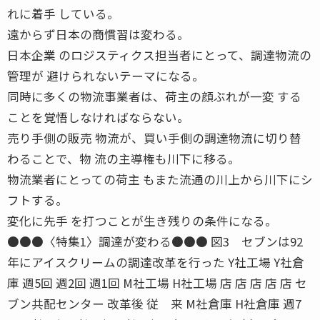
れに着手 している。
遠からず日本の商慣習は変わる。
日本企業 のロジスティクス担当者にとって、調達物流の
管理が 避けられないテーマになる。
同時に多くの物流事業者は、荷主の顔ぶれが一変 する
ことを覚悟しなければならない。
売り手側の販売 物流が、買い手側の調達物流に切り替
わることで、物 流の主導権も川下に移る。
物流業者にとっての荷主 もまた流通の川上から川下にシ
フトする。
変化に先手 を打つことが生き残りの条件になる。
●●●〈特集1〉調達が変わる●●● 図3 セブンは92
年にアイスクリームの調達改革を行った Y社工場 Y社倉
庫 週5回 週2回 週1回 M社工場 H社工場 店 店 店 店 店 セ
ブン共配センター 改革後 従 来 M社倉庫 H社倉庫 週7