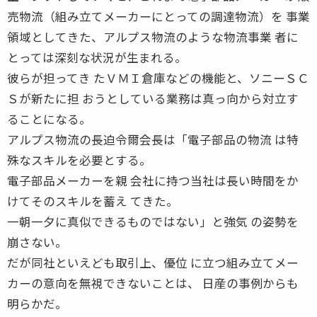
売物流（組み立てメーカーにとっての調達物流）を 事業
領域としてきた、アルプス物流のような物流事業 者に
とっては深刻な状況が生まれる。
彼らが担ってき たＶＭＩ倉庫などの機能と、ソニーＳＣ
Ｓが新たに担 おうとしている業務は真っ向から対立す
ることになる。
アルプス物流の長迫令爾会長は「電子部品の物流 は特
殊なスキルを必要とする。
電子部品メーカーを親 会社に持つ当社は長い時間をか
けてそのスキルを蓄え てきた。
一朝一夕に真似できるものではない」と強気 の姿勢を
崩さない。
だが同社といえども取引上、優位 に立つ組み立てメー
カーの意向を無視できないことは、 日産の事例からも
明らかだ。