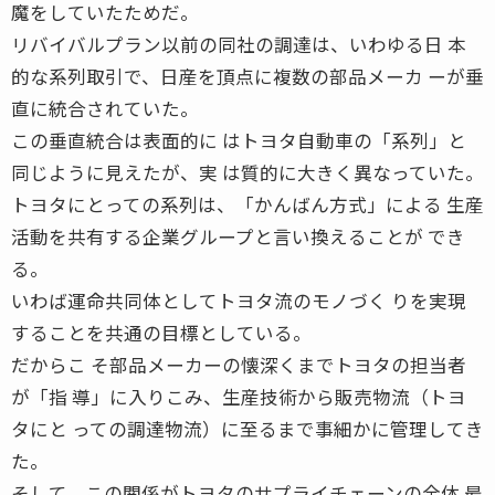
魔をしていたためだ。
リバイバルプラン以前の同社の調達は、いわゆる日 本
的な系列取引で、日産を頂点に複数の部品メーカ ーが垂
直に統合されていた。
この垂直統合は表面的に はトヨタ自動車の「系列」と
同じように見えたが、実 は質的に大きく異なっていた。
トヨタにとっての系列は、「かんばん方式」による 生産
活動を共有する企業グループと言い換えることが でき
る。
いわば運命共同体としてトヨタ流のモノづく りを実現
することを共通の目標としている。
だからこ そ部品メーカーの懐深くまでトヨタの担当者
が「指 導」に入りこみ、生産技術から販売物流（トヨ
タにと っての調達物流）に至るまで事細かに管理してき
た。
そして、この関係がトヨタのサプライチェーンの全体 最