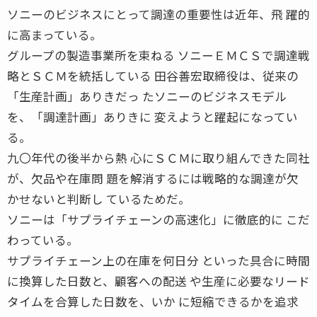
ソニーのビジネスにとって調達の重要性は近年、飛 躍的
に高まっている。
グループの製造事業所を束ねる ソニーＥＭＣＳで調達戦
略とＳＣＭを統括している 田谷善宏取締役は、従来の
「生産計画」ありきだっ たソニーのビジネスモデル
を、「調達計画」ありきに 変えようと躍起になってい
る。
九〇年代の後半から熱 心にＳＣＭに取り組んできた同社
が、欠品や在庫問 題を解消するには戦略的な調達が欠
かせないと判断し ているためだ。
ソニーは「サプライチェーンの高速化」に徹底的に こだ
わっている。
サプライチェーン上の在庫を何日分 といった具合に時間
に換算した日数と、顧客への配送 や生産に必要なリード
タイムを合算した日数を、いか に短縮できるかを追求