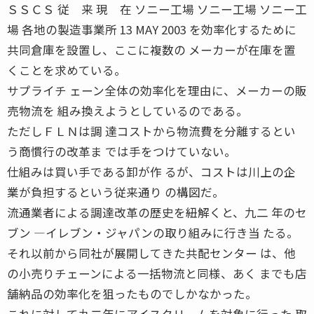
ＳＳＣＳ 従 来 現 在 ソニー工場 ソニー工場 ソニー工
場 各地の製造事業所 13 MAY 2003 を効率化するために
共同倉庫を設置し、ここに複数の メーカーが在庫を置
くことを求めている。
サプライチ ェーン全体の効率化を理由に、メーカーの販
売物流を 組み換えようとしているのである。
ただしＦＬＮは調 達コストから物流費を分離するとい
う商慣行の改革ま では手をつけていない。
仕組みは買い手である卸が作 るが、コストは川上の企
業が負担するという従来通り の構図だ。
流通業者による調達改革の歴史を紐解くと、九二 年のセ
ブン ―イレブン・ジャパンの取り組みに行き当 たる。
それ以前から同社が展開してきた共配センター は、他
の小売りチェーンによる一括物流と同様、あく までも店
舗納品の効率化を狙ったものでしかなかった。
これに対して九二年にアイスクリームを対象に行った 取