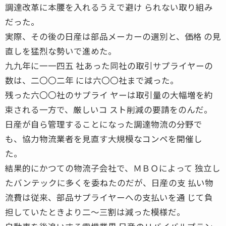
調達改革に本腰を入れるうえで避け られない取り組み
だった。
実際、その後の日産は部品メーカーの選別と、価格 の見
直しを猛烈な勢いで進めた。
九九年に一一四五 社あった同社の取引サプライヤーの
数は、二〇〇二年 には六〇〇社まで減った。
残った六〇〇社のサプライ ヤーは取引量の大幅増を約
束される一方で、厳しいコ スト削減の要請をのんだ。
日産が自ら管理することになった調達物流の分野で
も、協力物流業者を見直す大規模なコンペを開催し
た。
結果的にかつての物流子会社で、ＭＢＯによって 独立し
たバンテックに多くを委ねたのだが、日産の支 払い物
流費は従来、部品サプライヤーへの支払いを通 じて負
担していたときより二〜三割は減った模様だ。