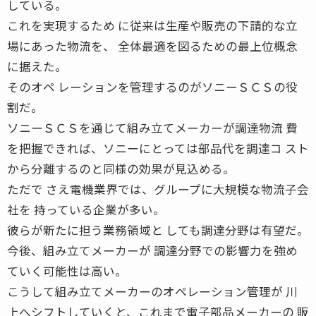
している。
これを実現するため に従来は生産や販売の下請的な立
場にあった物流を、 全体最適を図るための最上位概念
に据えた。
そのオペ レーションを管理するのがソニーＳＣＳの役
割だ。
ソニーＳＣＳを通じて組み立てメーカーが調達物流 費
を把握できれば、ソニーにとっては部品代を調達コ スト
から分離するのと同様の効果が見込める。
ただで さえ電機業界では、グループに大規模な物流子会
社を 持っている企業が多い。
彼らが新たに担う業務領域と しても調達分野は有望だ。
今後、組み立てメーカーが 調達分野での影響力を強め
ていく可能性は高い。
こうして組み立てメーカーのオペレーション管理が 川
上へシフトしていくと、これまで電子部品メーカーの 販