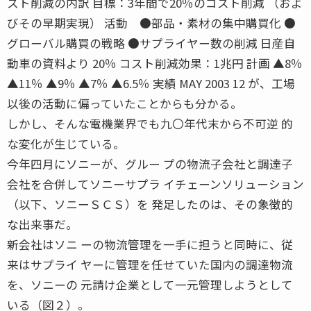
スト削減の内訳 目標：3年間で20％のコスト削減 （およ
びその早期実現） 活動 ●部品・素材の集中購買化 ●
グローバル購買の戦略 ●サプライヤー数の削減 日産自
動車の資料より 20％ コスト削減効果：1兆円 計画 ▲8％
▲11％ ▲9％ ▲7％ ▲6.5％ 実績 MAY 2003 12 が、工場
以後の活動に偏っていたことからも分かる。
しかし、そんな電機業界でも九〇年代末から不可逆 的
な変化が生じている。
今年四月にソニーが、グルー プの物流子会社と調達子
会社を合併してソニーサプラ イチェーンソリューション
（以下、ソニーＳＣＳ）を 発足したのは、その象徴的
な出来事だ。
新会社はソニ ーの物流管理を一手に担うと同時に、従
来はサプライ ヤーに管理を任せていた国内の調達物流
を、ソニーの 元請け企業として一元管理しようとして
いる（図２）。