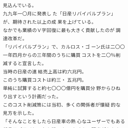
見込んでいる。
九九年一〇月に発表し た「日産リバイバルプラン」
が、期待された以上の成 果を上げている。
なかでも業績のＶ字回復に最も大きく貢献したのが 調
達改革だ。
「リバイバルプラン」で、カルロス・ゴ ーン氏は二〇〇
一年四月からの三年間のうちに購買 コストを二〇％削
減すると宣言した。
当時の日産の連 結売上高は約六兆円。
このうち購買コストは約三・ 五兆円。
単純に試算すると約七〇〇〇億円を購買分 野からひね
り出すという計画だった。
このコスト削減策には当初、多くの関係者が懐疑 的な
見方を示した。
「そんなことをしたら日産車の熱 心なユーザーでもある