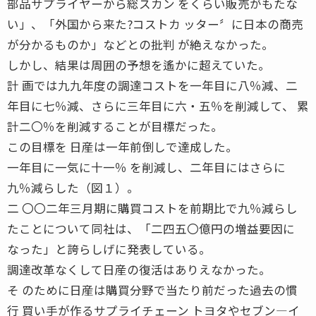
部品サプライヤーから総スカン をくらい販売がもたな
い」、「外国から来た?コストカ ッター〞に日本の商売
が分かるものか」などとの批判 が絶えなかった。
しかし、結果は周囲の予想を遙かに超えていた。
計 画では九九年度の調達コストを一年目に八％減、二
年目に七％減、さらに三年目に六・五％を削減して、 累
計二〇％を削減することが目標だった。
この目標を 日産は一年前倒しで達成した。
一年目に一気に十一％ を削減し、二年目にはさらに
九％減らした（図１）。
二 〇〇二年三月期に購買コストを前期比で九％減らし
たことについて同社は、「二四五〇億円の増益要因に
なった」と誇らしげに発表している。
調達改革なくして日産の復活はありえなかった。
そ のために日産は購買分野で当たり前だった過去の慣
行 買い手が作るサプライチェーン トヨタやセブン―イ