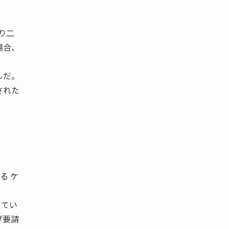
り二
場合、
ルだ。
された
る ケ
してい
げ要請