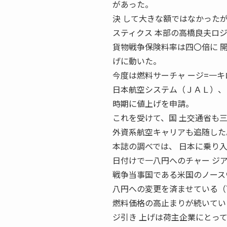
があった。
決 して大きな額ではなかった
スティクス 本部の高橋良夫ロ
貨物戦争保険料率は四〇倍に 
げに動いた。
今度は燃料サーチャ ージ=一
日本航空システム（ＪＡＬ）、
時期に値上げを申請。
これを受けて、国 土交通省も
外資系航空キャリアも追随した
本誌の調べでは、 日本に乗り
日付けで一八円へのチャー ジ
戦争当事国である米国のノース
八円への変更を済ませている（
燃料価格の高止まりが続いてい
ジ引き 上げは荷主企業にとっ