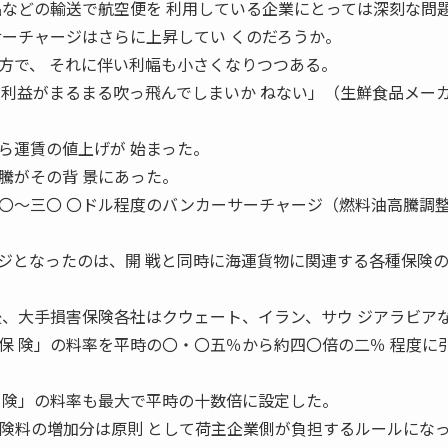
品などの輸送で航空便を 利用している企業にとっては深刻な問
サーチャージはさらに上昇してい くのだろうか。
方で、 それに伴い利幅も小さくなりつつある。
、利益がまるまる吹っ飛んでしまいか ねない」（生鮮食品メー
ら運賃の値上げが 始まった。
騰がその背 景にあった。
〇〜三〇 〇ドル程度のバンカーサーチャージ（燃料油高騰調整
ジとなったのは、開 戦と同時に海運貨物に関連する各種保険
。
後、大手損害保険各社はクウェート、イラン、サウ ジアラビア
保 険」の料率を平時の〇・〇五％から約四〇倍の二％ 程度に
 険」の料率も最大で平時の十数倍に設定した。
険料の増加分は原則 として荷主企業側が負担するルールにな