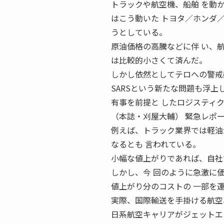
トラックや航空機、船舶 を動か
はこう動いた トヨタ／ホンダ
うとしている。
原油価格の高騰などに伴 い、
は比較的小さくて済んだ。
しかし依然としてテロへの警戒
SARSという新たな問題も浮上
有事を前提と したロジスティ
（本誌・刈屋大輔） 緊急レポ
例えば、トラック業界では軽油
なるとも 言われている。
小幅な値上がりであれば、自社
しかし、今 回のように急激に
値上がり分のコストの 一部を
実際、国際輸送を手掛ける航空
日系航空キャリアがジェットエ