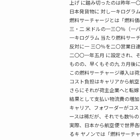
上げ に踏み切ったのは昨年一
日本発貨物に 対し一キログラ
燃料サーチャージとは「燃料価
三・二 米ドルの一三〇％（一
一キログラム 当たり燃料サー
反対に一 三〇％を二〇営業日
二〇〇一年五月 に設定され、
ものの、早くもその九 カ月後
この燃料サーチャージ導入は荷
コスト負担はキャリアから航空
さらにそれが荷主企業へと転嫁さ 〈
結果として支払い物流費の増加
キャリア、フォワーダーがコス
ースは稀だが、それでも数％の
実際、日本から航空便で世界各
るキ ヤノンでは「燃料サーチ