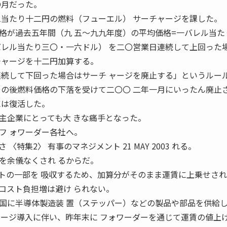
〇月だった。
ム当たり十二円の燃料（フューエル） サーチャージを課した。
格が過去五年間（九 五〜九九年度）の平均価格=一バレル当た
バレル当たり三〇・一六ドル） を二〇営業日連続して上回った
チャージを十二円加算する。
連続して下回った場合はサーチ ャージを廃止する」というルー
その後燃料価格の下落を受けて二〇〇 二年一月にいったん廃止
には復活した。
主企業にとっても大 きな痛手となった。
フ ォワーダー各社へ。
特集2〉 有事のマネジメント 21 MAY 2003 れる。
を余儀なくされ るからだ。
トの一部を 吸収するため、加算分がそのまま運賃に上乗せされ
コスト負担増は避け られない。
国に半導体製造装 置（ステッパー）などの製品や部品を供給
ャージ導入に伴い、昨年末に フォワーダーを通じて運賃の値上