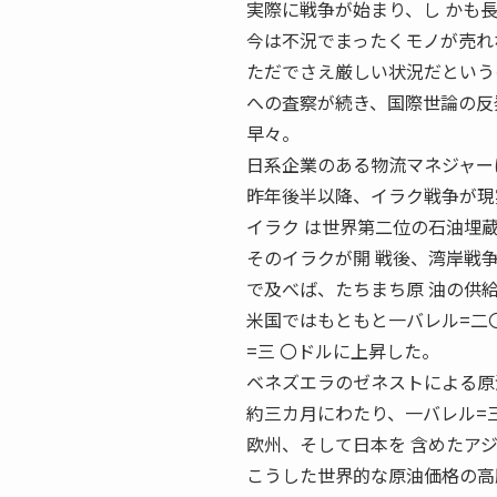
実際に戦争が始まり、し かも
今は不況でまったくモノが売れ
ただでさえ厳しい状況だという
への査察が続き、国際世論の反
早々。
日系企業のある物流マネジャー
昨年後半以降、イラク戦争が現
イラク は世界第二位の石油埋
そのイラクが開 戦後、湾岸戦
で及べば、たちまち原 油の供
米国ではもともと一バレル=二
=三 〇ドルに上昇した。
ベネズエラのゼネストによる原
約三カ月にわたり、一バレル=
欧州、そして日本を 含めたア
こうした世界的な原油価格の高