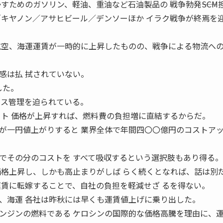
すためのガソリン、軽油、重油など石油製品の 戦争勃発――SCM
／キヤノン／アサヒビール／デンソーほか イラク戦争が終焉を
航空、海運運賃が一時的に上昇したものの、戦争による物流への
感は払 拭されていない。
した。
クス管理を迫られている。
ート 価格が上昇すれば、燃料費の負担増に直結するからだ。
が一円値上がりすると 業界全体で年間四〇〇億円のコストア
でその分のコストを すべて吸収するという選択肢もあり得る。
価格上昇し、しかも高止まりがしば らく続くとなれば、話は別
運賃に転嫁することで、自社の負担を軽減せざ るを得ない。
、海運 各社は昨秋には早くも運賃値上げに乗り出した。
ンジンの燃料である ケロシンの国際的な価格高騰を理由に、