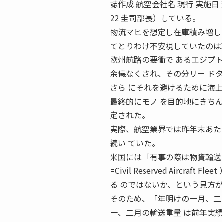
誌作成 航空会社名 現行 実施日 
22 圭司部長）している。
物流マヒを想定し在庫積み増し
てとりわけ不安視していたのは
欧州航路の要衝で あるエジプ
余儀なくされ、その分リー ド
さら にそれを避けるために海
最終的にモノ を目的地にきち
定された。
実際、航空業界では昨年末あた
続い ていた。
米国には「有事の際は物資輸送
=Civil Reserved Air
る のではないか、という見方
そのため、「年明けの一月、二
一、二月の輸送重量 は前年実