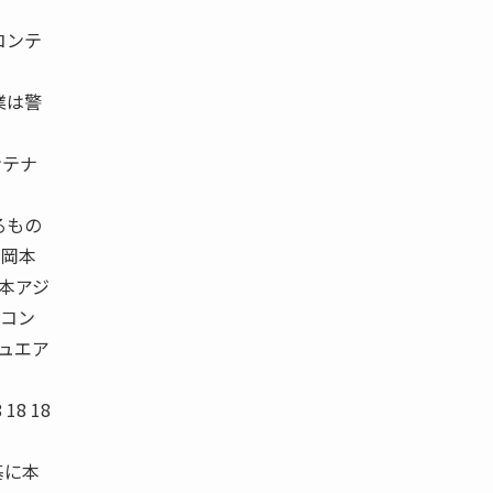
コンテ
業は警
ンテナ
るもの
の岡本
日本アジ
 コン
シュエア
8 18 18
を基に本