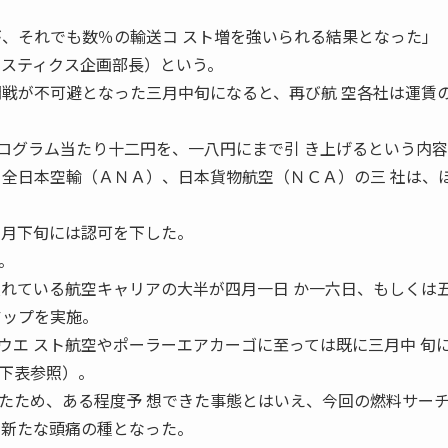
が、それでも数％の輸送コ スト増を強いられる結果となった」
ジスティクス企画部長）という。
開戦が不可避となった三月中旬になると、再び航 空各社は運賃
キログラム当たり十二円を、一八円にまで引 き上げるという内
 全日本空輸（ＡＮＡ）、日本貨物航空（ＮＣＡ）の三 社は、
三月下旬には認可を下した。
。
入れている航空キャリアの大半が四月一日 か一六日、もしくは
アップを実施。
ウエ スト航空やポーラーエアカーゴに至っては既に三月中 旬
下表参照）。
たため、ある程度予 想できた事態とはいえ、今回の燃料サー
て新たな頭痛の種となった。