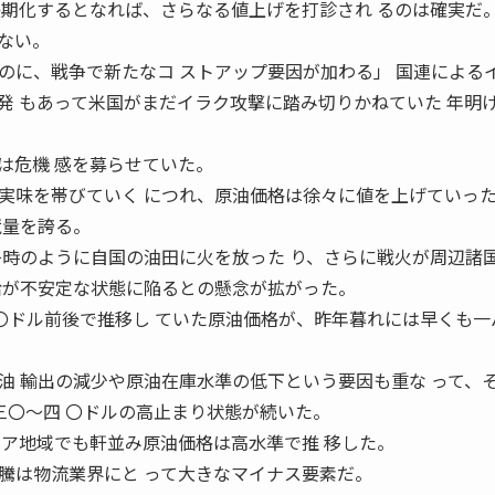
長期化するとなれば、さらなる値上げを打診され るのは確実だ
ない。
のに、戦争で新たなコ ストアップ要因が加わる」 国連による
発 もあって米国がまだイラク攻撃に踏み切りかねていた 年明
は危機 感を募らせていた。
実味を帯びていく につれ、原油価格は徐々に値を上げていっ
蔵量を誇る。
争時のように自国の油田に火を放った り、さらに戦火が周辺諸
給が不安定な状態に陥るとの懸念が拡がった。
〇ドル前後で推移し ていた原油価格が、昨年暮れには早くも一
油 輸出の減少や原油在庫水準の低下という要因も重な って、
三〇〜四 〇ドルの高止まり状態が続いた。
ジア地域でも軒並み原油価格は高水準で推 移した。
騰は物流業界にと って大きなマイナス要素だ。