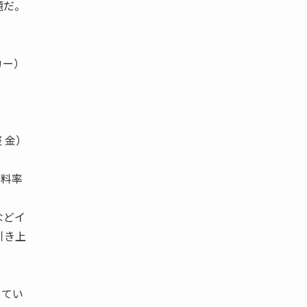
題だ。
カー）
 金）
の料率
などイ
引き上
ってい