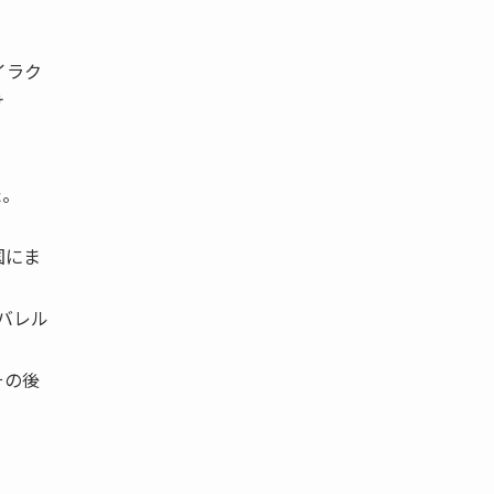
。
イラク
け
た。
国にま
バレル
その後