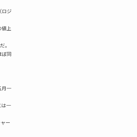
（ロジ
の値上
容だ。
ほぼ同
五月一
には一
チャー