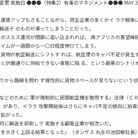
変更 実施日 ●●●〈特集2〉有事のマネジメント●●● MAY 20
 運賃アップもさることながら、荷主企業の多くがイ ラク戦争
輸送そ のものが滞ってしまうことだった。
トのスエズ運河が閉鎖に追い込まれれば、 南アフリカの喜望峰
タイムが一週間から一〇日程度伸びてしまう。
上貨物が航空輸送にシフトす れば、航空便のキャパ不足が発生
んと計画通りに供給できない事態に陥 る、という最悪のシナリ
りから路線を問わ ず慢性的に貨物スペースが足りないという
などのために 軍が強制的に民間航空機を徴用する」法律（ＣＲ
craft Fleet ）があり、イラク 攻撃開始後はさらにキャパ不足の傾向に拍
が拡がった。
月に輸送を前倒しで 実施する顧客企業が相次いだ。
績を大きく上回る結果となった」（ダンザス 丸全の池田敏社長