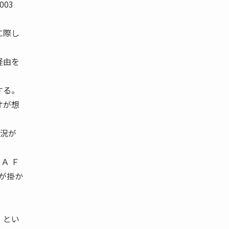
03
に際し
経由を
する。
オが想
状況が
Ａ Ｆ
車が掛か
）とい