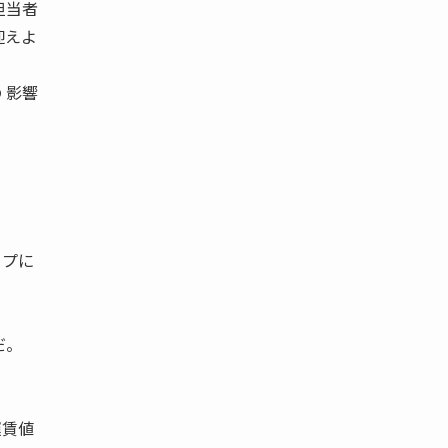
担当者
迎えよ
 影響
ップに
だ。
運賃値