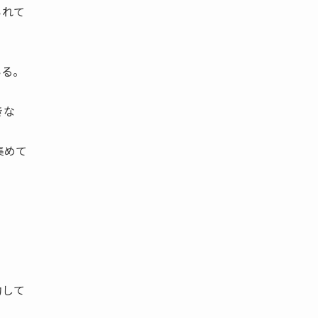
られて
いる。
きな
集めて
功して