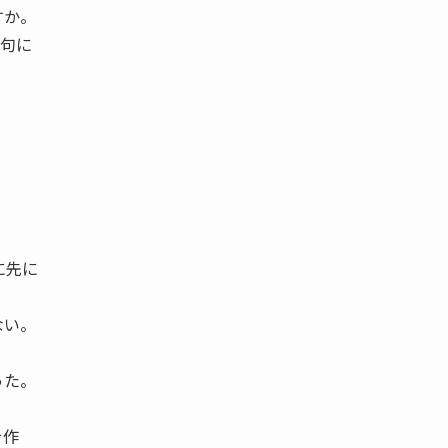
すか。
文句に
。
に先に
ない。
った。
を作