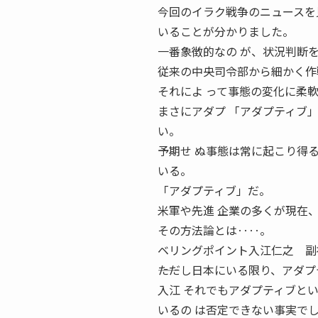
今回のイラク戦争のニュースを
いることが分かりました。
一番象徴的なの が、状況判断
従来の中央司令部から細かく作
それによ って事態の変化に柔
まさにアダプ 「アダプティブ
い。
予期せ ぬ事態は常に起こり得る
いる。
「アダプティブ」だ。
米軍や先進 企業の多くが現在
その方法論とは‥‥。
ベリングポイント入江仁之 副
――ただし日本にいる限り、アダ
入江 それでもアダプティブと
いるの は否定できない事実で