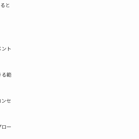
いると
メント
きる範
コンセ
プロー