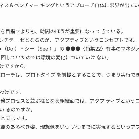
ティス＆ベンチマー キングというアプローチ自体に限界が出て
スを目指すよりも、時間のほうが重要になっ てきている。
ンチテー ゼとなるのが、アダプティブというコンセプトです。
ドゥ（Do ）・シー（See ）」の ●●●〈特集22〉有事のマネジ
サイクルを回していたのでは環境の変化についていけ ない。
けですから。
プローチは、プロトタイプ を前提とすることで、つまり実行で
わけです。
―業務プロセスと並ぶ柱となる組織面では、アダプ ティブという
い るのですか。
スと同じです。
組織のあるべき姿、理想像をいつ いつまでに実現するというア