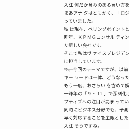
入江 何だか含みのある言い方
まあアナ タはともかく、「ロ
っていました。
私 は現在、ベリングポイント
昨年、ＫＰＭＧコンサル ティ
た新しい会社です。
そこで私はヴ ァイスプレジデ
に担当しています。
――で、今回のテーマですが、以
キー ワードは一体、どうなっ
もう一度、おさらい を含めて
一昨年の「９・ 11 」で深刻
プティブへの注目が高ま って
同時にビジネス分野でも、予測
早く対応することを主眼とした
入江 そうですね。