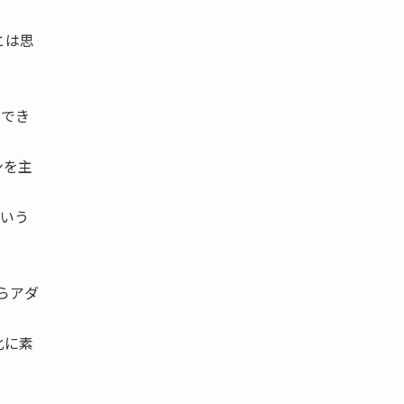
とは思
てでき
ンを主
という
らアダ
化に素