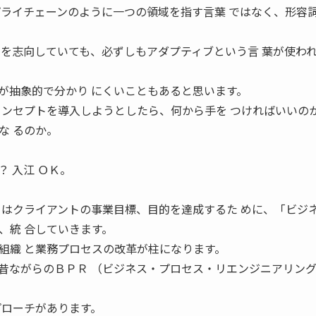
プライチェーンのように一つの領域を指す言葉 ではなく、形容
営を志向していても、必ずしもアダプティブという言 葉が使わ
トが抽象的で分かり にくいこともあると思います。
コンセプトを導入しようとしたら、何から手を つければいいの
な るのか。
 入江 ＯＫ。
々はクライアントの事業目標、目的を達成するた めに、「ビジ
、統 合していきます。
組織 と業務プロセスの改革が柱になります。
、昔ながらのＢＰＲ （ビジネス・プロセス・リエンジニアリン
プローチがあります。