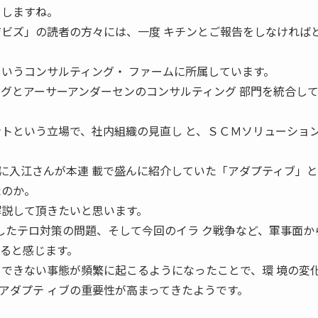
をしますね。
ジビズ」の読者の方々には、一度 キチンとご報告をしなければ
というコンサルティング・ ファームに所属しています。
ングとアーサーアンダーセンのコンサルティング 部門を統合し
ントという立場で、社内組織の見直し と、ＳＣＭソリューショ
前に入江さんが本連 載で盛んに紹介していた「アダプティブ」
たのか。
解説して頂きたいと思います。
化したテロ対策の問題、そして今回のイラ ク戦争など、軍事面か
いると感じます。
 できない事態が頻繁に起こるようになったことで、環 境の変
アダプテ ィブの重要性が高まってきたようです。