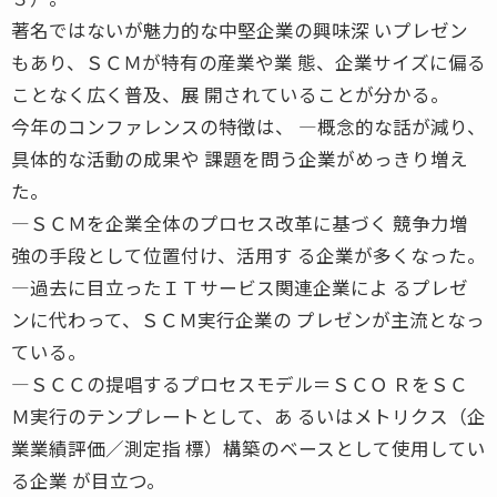
著名ではないが魅力的な中堅企業の興味深 いプレゼン
もあり、ＳＣＭが特有の産業や業 態、企業サイズに偏る
ことなく広く普及、展 開されていることが分かる。
今年のコンファレンスの特徴は、 ―概念的な話が減り、
具体的な活動の成果や 課題を問う企業がめっきり増え
た。
―ＳＣＭを企業全体のプロセス改革に基づく 競争力増
強の手段として位置付け、活用す る企業が多くなった。
―過去に目立ったＩＴサービス関連企業によ るプレゼ
ンに代わって、ＳＣＭ実行企業の プレゼンが主流となっ
ている。
―ＳＣＣの提唱するプロセスモデル＝ＳＣＯ ＲをＳＣ
Ｍ実行のテンプレートとして、あ るいはメトリクス（企
業業績評価／測定指 標）構築のベースとして使用してい
る企業 が目立つ。