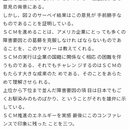
意見の背景にある。
しかし、図２のサーベイ結果はこの意見が 手前勝手な
ものであることを証明している。
ＳＣＭを進めることは、アメリカ企業にとっ ても多くの
障害要因との葛藤を克服しなけれ ばならないものであ
ることを、このサマリー は教えてくれる。
ＳＣＭの実行は企業の国籍に関係なく相応 の困難を伴
うものである、それでもチャレン ジするのはＳＣＭの
もたらす大きな成果のた めである、そのことをあらた
めて理解させら れる。
上位から下位まで並んだ障害要因の項 目は日本でもご
くお馴染みのものばかり、と いうことがそれを雄弁に示
している。
ＳＣＭ推進のエネルギーを実感 最後にこのコンファレ
ンスで印象に残った ことを三つ。