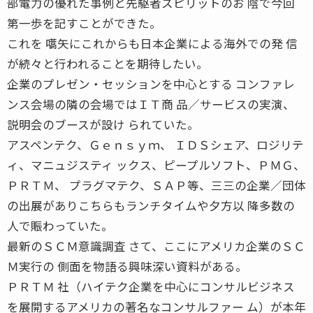
部電力の優れた事例と先駆者スピリットのお 陰で今回
第一歩を記すことができた。
これを 嚆矢にこれからも日本企業による海外での発 信
が続々と行われることを期待したい。
企業のプレゼン・セッションを中心とする コンファレ
ンス会場の隣の会場ではＩＴ商 品／サービスの実演、
説明会のブースが設け られていた。
アスペンテク、Ｇｅｎｓｙｍ、 ＩＤＳシェア、ロジリテ
ィ、マニュジスティ ックス、ピープルソフト、ＰＭＧ、
ＰＲＴＭ、 プラグマテク、ＳＡＰ等、三三の企業／団体
の出展がありこちらもランチタイムや夕方以 降多数の
人で賑わっていた。
最新のＳＣＭ意識調査 さて、ここにアメリカ企業のＳＣ
Ｍ実行の 側面を物語る興味深い資料がある。
ＰＲＴＭ 社（ハイテク企業を中心にコンサルビジネス
を展開するアメリカの著名なコンサルファー ム）が本年