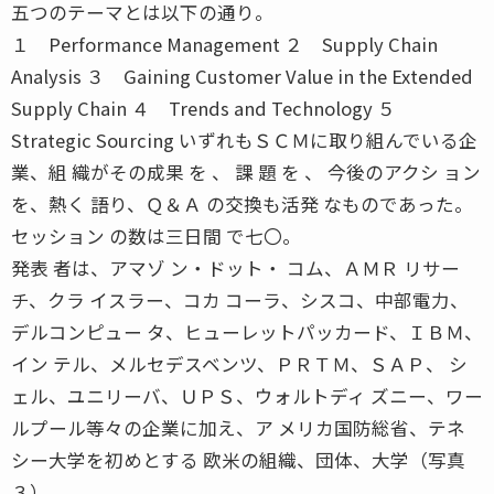
五つのテーマとは以下の通り。
１ Performance Management ２ Supply Chain
Analysis ３ Gaining Customer Value in the Extended
Supply Chain ４ Trends and Technology ５
Strategic Sourcing いずれもＳＣＭに取り組んでいる企
業、組 織がその成果 を 、 課 題 を 、 今後のアクシ ョン
を、熱く 語り、Ｑ＆Ａ の交換も活発 なものであった。
セッション の数は三日間 で七〇。
発表 者は、アマゾ ン・ドット・ コム、ＡＭＲ リサー
チ、クラ イスラー、コカ コーラ、シスコ、中部電力、
デルコンピュー タ、ヒューレットパッカード、ＩＢＭ、
イン テル、メルセデスベンツ、ＰＲＴＭ、ＳＡＰ、 シ
ェル、ユニリーバ、ＵＰＳ、ウォルトディ ズニー、ワー
ルプール等々の企業に加え、ア メリカ国防総省、テネ
シー大学を初めとする 欧米の組織、団体、大学（写真
３）。