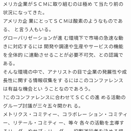
メリカ企業がＳＣＭに取り組むのは極め て当たり前の
状況になってきた。
アメリカ企 業にとってＳＣＭは酸素のようなものであ
る、 と言う人もいる。
グローバリゼーションが進 む環境下で市場の急速な動
きに対応するには 開発や調達や生産やサービスの機能
を全体的 に連動させることが必要不可欠、との認識で
ある。
そんな環境の中で、アナリストの目で企業の発展性や成
長性に関する情報収集をす るにはこのコンファレンス
は有益な機会とい うことなのであろう。
?このコンファレンスに合わせてＳＣＣの進 める活動の
グループ討議が三々五々開かれ る。
メトリクス・コミティー、コラボレー ション・コミティ
ー、リテール・コミティ ー、等々 各々の活動を主導す
るリーダーやサブ・リ ーダー、役割遂行者を決める場