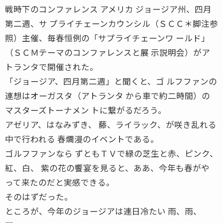
戦時下のコンファレンス アメリカ ジョージア州、四月
第二週、サ プライチェーンカウンシル（ＳＣＣ＊脚注参
照）主催、毎春恒例の「サプライチェーンワ ールド」
（ＳＣＭテーマのコンファレンスと展 示説明会）がア
トランタで開催された。
「ジョージア、四月第二週」と聞くと、ゴ ルフファンの
連想はオーガスタ（アトランタ から車で約二時間）の
マスターズトーナメン トに繋がるだろう。
アゼリア、はなみずき、 藤、ライラック、が咲き乱れる
中で行われる 春爛漫のイベントである。
ゴルフファンなら ずともＴＶで緑の芝生と赤、ピンク、
紅、白、 紫の花の饗宴を見ると、ああ、今年も春がや
って来たのだと実感できる。
そのはずだった。
ところが、今年のジョージアは連日冷たい 雨、雨、