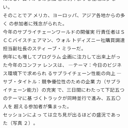
い。
そのことでア メリカ、ヨーロッパ、アジア各地からの多
く の参加者に残念がられた。
今年のサプライチェーンワールドの開催実 行責任者はＳ
ＣＣバイスチェアマン、ウォル トディズニー社購買調達
担当副社長のスティ ーブ・ミラーだ。
例年にも増してプログラム 企画に注力して出来上がっ
た今年のコンファ レンスは、 ―テーマ：今日のビジネ
ス環境下で求められ るサプライチェーン性能の向上 ―
サブ・タイトル：競争優位性のための企業 力（サプラ
イチェーン能力）の充実 で、三日間にわたって下記五つ
のテーマに基 づくトラックが同時並行で進み、五五〇
人を 超える参加者が集まった。
セッションによっ ては立ち見が出るほどの盛況であっ
た（写真 ２）。