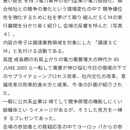
長い歴史 を持つ電力業界の名門企業が電力自由化、競
合他社との競争の激化という環境変化の中で 競争優位
性を強化するために社を挙げて取り 組んだＳＣＭの実
行展開を分かり易く紹介し 会場の反響を呼んだ（写真
４）。
内容の骨子は調達業務領域を対象にした 「調達ＳＣ
Ｍ」と名付ける活動である。
高度 成長期の右肩上がりの電力需要増大の時代か 85
JUNE 2003 ら一転して需要が伸び悩む今日の環境の下で
のサプライチェーンプロセス改革、社内文化の改革、意
識改革の効果的進め方と成果、今 後の計画が紹介され
た。
一般に公共系企業は 得てして競争原理の機能しにくい
組織体とい うイメージがあるが、そうした見方を一掃
す るプレゼンであった。
会場の参加者との質疑応答の中でヨーロッ パからの参