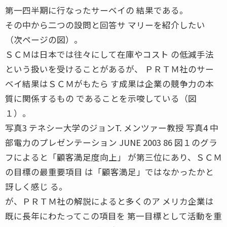
第一四半期に行なったサーベイの 結果である。
その中から二つの設問と回答サ マリーを紹介したい
（次ページの図）。
ＳＣＭは日本では往々にして在庫やコスト の低減手法
という扱いを受けることがあるが、 ＰＲＴＭ社のサー
ベイ結果はＳＣＭがもたら す成果は企業の競争力の本
質に関係するもの であることを示唆している（図
１）。
写真3 テネシー大学のジョンT. メンツァー教授 写真4 中
部電力のプレゼンテーション JUNE 2003 86 図１のグラ
フによると「顧客満足度向上」 が第三位にあり、ＳＣＭ
の目標の最重要項目 は「顧客満足」ではなかったかと
訝しく感じ る。
が、ＰＲＴＭ社の解説によると多くのア メリカ企業は
既に長年にわたってこの項目を 第一目標として活動を重