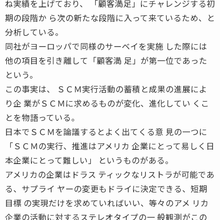
ね実績を上げており、 「顧客満足」にチャレンジする初
期の段階か ら次の新たな段階に入って来ているため、と
分析している。
同社がヨーロッパで同様のサーベイを実施 した際には
他の項目を引き離して「顧客満 足」が第一位であった
という。
この事実は、 ＳＣＭ実行活動の蓄積と成果の進展によ
り企 業がＳＣＭに求めるものが変化、進化してい くこ
とを物語っている。
日本でＳＣＭを論議するとよく出てくる意 見の一つに
「ＳＣＭの実行、推進はアメリカ 企業にとって易しく日
本企業にとって難しい」 というものがある。
アメリカの企業はドラス ティックなリストラが可能であ
る、サプライ ヤーの変更もドライに決定できる、短期
目標 の実現だけを求めていればいい、等々のアメ リカ
企業の活動に対するステレオタイプの一 般観測がこの