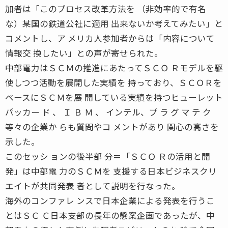
加者は「このプロセス改革方法を （非効率的で有名
な）某国の鉄道公社に適用 出来ないか考えてみたい」と
コメントし、ア メリカ人参加者からは「内容について
情報交 換したい」との声が寄せられた。
中部電力はＳＣＭの推進にあたってＳＣＯ Ｒモデルを駆
使しつつ活動を展開した実績を 持っており、ＳＣＯＲを
ベースにＳＣＭを展 開している実績を持つヒューレット
パッカー ド 、 Ｉ Ｂ Ｍ 、 インテル、プ ラ グ マ テ ク
等々の企業か らも質問やコ メントがあり 関心の高さを
示した。
このセッシ ョンの後半部 分＝「ＳＣＯ Ｒの活用と開
発」は中部電 力のＳＣＭを 支援する日本ビジネスクリ
エイトが共同発表 者として説明を行なった。
海外のコンファレ ンスで日本企業による発表を行うこ
とはＳＣ Ｃ日本支部の長年の懸案企画であったが、中