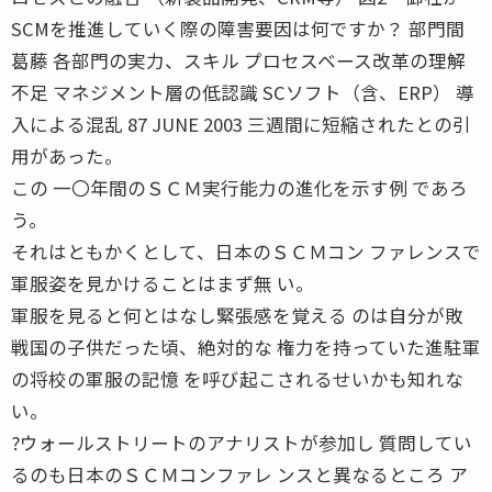
SCMを推進していく際の障害要因は何ですか？ 部門間
葛藤 各部門の実力、スキル プロセスベース改革の理解
不足 マネジメント層の低認識 SCソフト（含、ERP） 導
入による混乱 87 JUNE 2003 三週間に短縮されたとの引
用があった。
この 一〇年間のＳＣＭ実行能力の進化を示す例 であろ
う。
それはともかくとして、日本のＳＣＭコン ファレンスで
軍服姿を見かけることはまず無 い。
軍服を見ると何とはなし緊張感を覚える のは自分が敗
戦国の子供だった頃、絶対的な 権力を持っていた進駐軍
の将校の軍服の記憶 を呼び起こされるせいかも知れな
い。
?ウォールストリートのアナリストが参加し 質問してい
るのも日本のＳＣＭコンファレ ンスと異なるところ ア