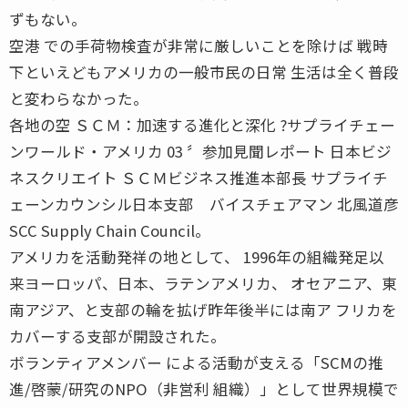
ずもない。
空港 での手荷物検査が非常に厳しいことを除けば 戦時
下といえどもアメリカの一般市民の日常 生活は全く普段
と変わらなかった。
各地の空 ＳＣＭ：加速する進化と深化 ?サプライチェー
ンワールド・アメリカ 03 〞参加見聞レポート 日本ビジ
ネスクリエイト ＳＣＭビジネス推進本部長 サプライチ
ェーンカウンシル日本支部 バイスチェアマン 北風道彦
SCC Supply Chain Council。
アメリカを活動発祥の地として、 1996年の組織発足以
来ヨーロッパ、日本、ラテンアメリカ、 オセアニア、東
南アジア、と支部の輪を拡げ昨年後半には南ア フリカを
カバーする支部が開設された。
ボランティアメンバー による活動が支える「SCMの推
進/啓蒙/研究のNPO（非営利 組織）」として世界規模で