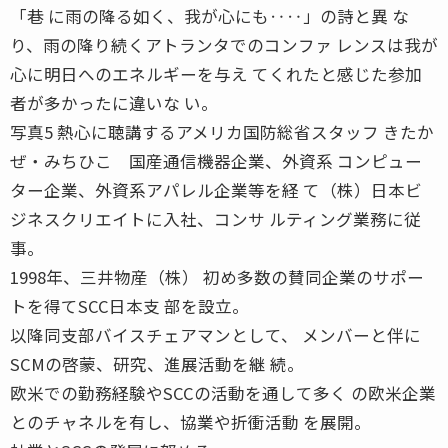
「巷 に雨の降る如く、我が心にも‥‥」の詩と異 な
り、雨の降り続くアトランタでのコンファ レンスは我が
心に明日へのエネルギーを与え てくれたと感じた参加
者が多かったに違いな い。
写真5 熱心に聴講するアメリカ国防総省スタッフ きたか
ぜ・みちひこ 国産通信機器企業、外資系 コンピュー
ター企業、外資系アパレル企業等を経 て（株）日本ビ
ジネスクリエイトに入社、コンサ ルティング業務に従
事。
1998年、三井物産（株） 初め多数の賛同企業のサポー
トを得てSCC日本支 部を設立。
以降同支部バイスチェアマンとして、 メンバーと伴に
SCMの啓蒙、研究、進展活動を継 続。
欧米での勤務経験やSCCの活動を通して多く の欧米企業
とのチャネルを有し、協業や折衝活動 を展開。