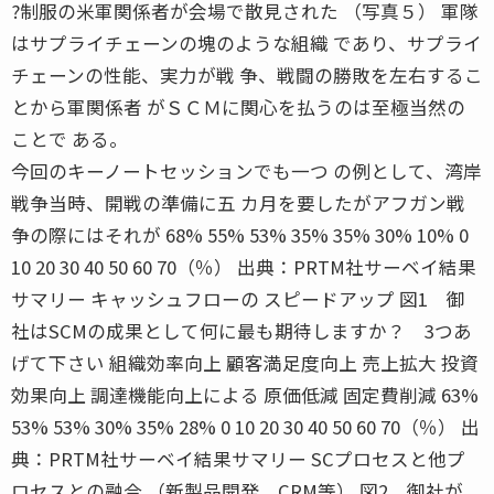
?制服の米軍関係者が会場で散見された （写真５） 軍隊
はサプライチェーンの塊のような組織 であり、サプライ
チェーンの性能、実力が戦 争、戦闘の勝敗を左右するこ
とから軍関係者 がＳＣＭに関心を払うのは至極当然の
ことで ある。
今回のキーノートセッションでも一つ の例として、湾岸
戦争当時、開戦の準備に五 カ月を要したがアフガン戦
争の際にはそれが 68% 55% 53% 35% 35% 30% 10% 0
10 20 30 40 50 60 70（％） 出典：PRTM社サーベイ結果
サマリー キャッシュフローの スピードアップ 図1 御
社はSCMの成果として何に最も期待しますか？ 3つあ
げて下さい 組織効率向上 顧客満足度向上 売上拡大 投資
効果向上 調達機能向上による 原価低減 固定費削減 63%
53% 53% 30% 35% 28% 0 10 20 30 40 50 60 70（％） 出
典：PRTM社サーベイ結果サマリー SCプロセスと他プ
ロセスとの融合 （新製品開発、CRM等） 図2 御社が