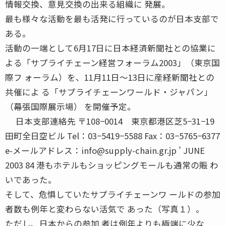
情報交換、意見交換の出来る組織に 発展。
最も様々な活動を最も活発に行っているのが日本支部で
ある。
活動の一端として6月17日に日本経済新聞社との協業に
よる「サプライチェーン経営フォーラム2003」（東京国
際フ ォーラム）を、11月11日〜13日に産経新聞社との
共催によ る「サプライチェーンワールド・ジャパン」
（幕張国際展示場） を開催予定。
日本支部連絡先 〒108−0014 東京都港区芝5−31−19
田町全日空ビル Tel：03−5419−5588 Fax：03−5765−6377
e-メールアドレス：info@supply-chain.gr.jp ’ JUNE
2003 84 港もホテルもショッピングモールも通常の賑 わ
いであった。
そして、危惧していたサプライチェーンワ ールドの参加
者数も例年と変わらない活気で あった（写真１）。
ただし、日本からの参加 者は例年よりも極端に少な