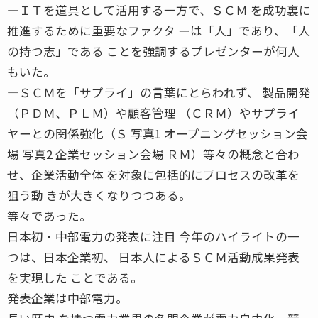
―ＩＴを道具として活用する一方で、ＳＣＭ を成功裏に
推進するために重要なファクタ ーは「人」であり、「人
の持つ志」である ことを強調するプレゼンターが何人
もいた。
―ＳＣＭを「サプライ」の言葉にとらわれず、 製品開発
（ＰＤＭ、ＰＬＭ）や顧客管理 （ＣＲＭ）やサプライ
ヤーとの関係強化（Ｓ 写真1 オープニングセッション会
場 写真2 企業セッション会場 ＲＭ）等々の概念と合わ
せ、企業活動全体 を対象に包括的にプロセスの改革を
狙う動 きが大きくなりつつある。
等々であった。
日本初・中部電力の発表に注目 今年のハイライトの一
つは、日本企業初、 日本人によるＳＣＭ活動成果発表
を実現した ことである。
発表企業は中部電力。