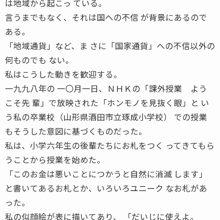
は地域から起こっ ている。
言うまでもなく、それは国への不信 が背景にあるので
ある。
「地域通貨」など、ま さに「国家通貨」への不信以外の
何ものでも ない。
私はこうした動きを歓迎する。
一九九八年の 一〇月一日、ＮＨＫの「課外授業 よう
こそ先 輩」で放映された「ホンモノを見抜く眼」と い
う私の卒業校（山形県酒田市立琢成小学校） での授業
もそうした意図に基づくものだった。
私は、小学六年生の後輩たちにお札をつく ってきてもら
うことから授業を始めた。
「このお金は悪いことにつかうと自然に消滅 します」
と書いてあるお札とか、いろいろユニーク なお札があ
った。
私の似顔絵が表に描いてあり、 「だいじに使えよ。