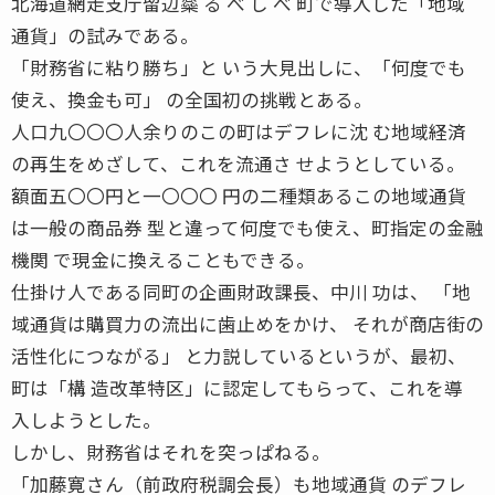
北海道網走支庁留辺蘂 る べ し べ 町で導入した「地域
通貨」の試みである。
「財務省に粘り勝ち」と いう大見出しに、「何度でも
使え、換金も可」 の全国初の挑戦とある。
人口九〇〇〇人余りのこの町はデフレに沈 む地域経済
の再生をめざして、これを流通さ せようとしている。
額面五〇〇円と一〇〇〇 円の二種類あるこの地域通貨
は一般の商品券 型と違って何度でも使え、町指定の金融
機関 で現金に換えることもできる。
仕掛け人である同町の企画財政課長、中川 功は、 「地
域通貨は購買力の流出に歯止めをかけ、 それが商店街の
活性化につながる」 と力説しているというが、最初、
町は「構 造改革特区」に認定してもらって、これを導
入しようとした。
しかし、財務省はそれを突っぱねる。
「加藤寛さん（前政府税調会長）も地域通貨 のデフレ