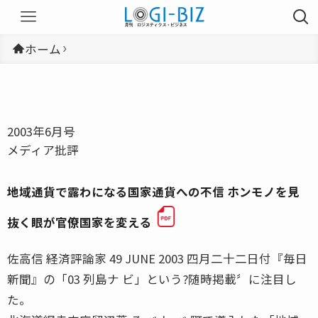
ホーム
2003年6月号
メディア批評
地域通貨で露わになる国家通貨への不信 ホンモノを見
抜く眼が官僚国家を変える
佐高信 経済評論家 49 JUNE 2003 四月二十二日付『毎日
新聞』の「03 列島ナ ビ」という?随時掲載〞に注目し
た。