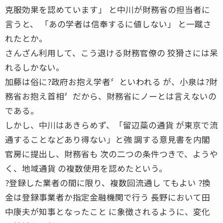
克服効果を認めています」 と中川が財務省の担当者に
言うと、 「あの学者は信奉するに値しない」 と一蹴さ
れたとか。
さんざん利用して、こう退ける財務官僚の 狡猾さには呆
れるしかない。
加藤は俗に?政府お抱え学者〞といわれる が、小泉は?財
務省お抱え首相〞だから、財務省にノーとは言えないの
である。
しかし、中川はあきらめず、「留辺蘂の通貨 が東京で流
通することなどあり得ない」と強 調する意見書を内閣
官房に提出し、財務省も 次の二つの条件つきで、ようや
く、地域通貨 の複数使用を認めたという。
?登録した業者の間に限り、複数回流通し てもよい ?換
金は登録事業者か指定金融機関で行う 長野において田
中康夫が知事となったこと に象徴されるように、変化