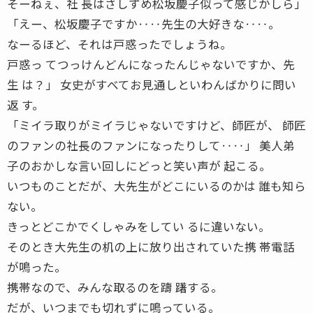
そーねぇ、社 長はさしずめ松坂慶子似って感じかしら」
「えー、松坂慶子ですか‥‥先生の大好きな‥‥。
なーるほど、それは戸惑ったでしょうね。
戸惑っ てつっけんどんになったんじゃないですか、先
生 は？」 女史がすべてお見通しといわんばかりに問い
返 す。
「ミイラ取りがミイラじゃないですけど、師匠が、 師匠
のファンの社長のファンになったりして‥‥」 美人弟
子のおかしな言い回しにどっと笑い声が 起こる。
いつものことだが、大先生がどこにいるのかは 誰も知ら
ない。
きっとどこかでくしゃみをしてい るに違いない。
そのとき大先生の机の上に放り出されていた携 帯電話
が鳴った。
携帯なので、みんな取るのを躊 躇する。
だが、いつまでも切れずに鳴っている。