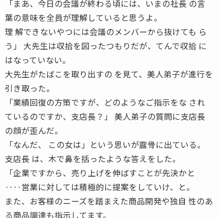
「まあ、今日の会議が終わる頃には、いまの社長 の言
葉の意味を全員が理解していると思うよ。
理 解できないやつには会議のメンバーから抜けても ら
う」 大先生は収拾を図ったつもりだが、てんで収拾 に
はなっていない。
大先生がたばこを取り出すの を見て、美人弟子が進行を
引き取った。
「業績回復の方策ですが、どのようなご指示をな され
ているのですか、支店長？」 美人弟子の質問に支店長
の顔が歪んだ。
「なんだ、 この女は」という思いが露骨に出ている。
支店長 は、木で鼻を括ったような答えをした。
「企業ですから、売り上げを伸ばすことが先決かと
‥‥営業に対しては積極的に提案をしていけ、と。
また、お客様のニーズを踏まえた商品開発や独自 性のあ
る商品調達も指示してます。