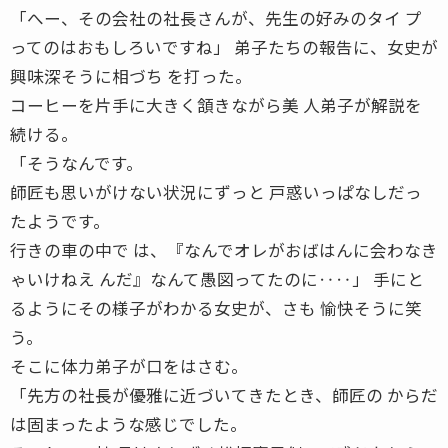
「へー、その会社の社長さんが、先生の好みのタイ プ
ってのはおもしろいですね」 弟子たちの報告に、女史が
興味深そうに相づち を打った。
コーヒーを片手に大きく頷きながら美 人弟子が解説を
続ける。
「そうなんです。
師匠も思いがけない状況にずっと 戸惑いっぱなしだっ
たようです。
行きの車の中で は、『なんでオレがおばはんに会わなき
ゃいけねえ んだ』なんて愚図ってたのに‥‥」 手にと
るようにその様子がわかる女史が、さも 愉快そうに笑
う。
そこに体力弟子が口をはさむ。
「先方の社長が優雅に近づいてきたとき、師匠の からだ
は固まったような感じでした。