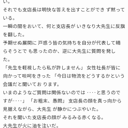
い。
それでも支店長は明快な答えを出すことができ ず黙って
いる。
一瞬の間をおいて、何と支店長が いきなり大先生に反旗
を翻した。
予期せぬ展開に 戸惑う皆の気持ちを自分が代表して晴
らそうとで も思ったのか、逆に大先生に質問を発し
た。
「先生を軽視したら私が許しません」 女性社長が皆に
向かって啖呵をきった 「今日は物流をどうするかという
会議だと聞いてお ります。
いまのようなご質問は関係ないのでは ‥‥と思うので
すが‥‥」 「お粗末、愚問」 支店長の顔を真っ向から
見据えながら、大先生 が静かにつぶやいた。
それを聞いた支店長の顔が みるみる赤くなる。
大先生が火に油を注いだ。