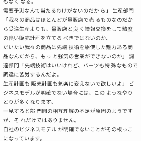
もなく なる。
需要予測なんて当たるわけがないのだか ら」 生産部門
「我々の商品はほとんどが量販店で売 るものなのだか
ら受注生産よりも、量販店と良 く情報交換をして精度
の良い販売計画を立てる べきではないのか。
だいたい我々の商品は先端 技術を駆使した魅力ある商
品なんだから、もっ と強気の営業ができないのか」 調
達部門「先端技術はいいけれど、パーツも特 殊なもので
調達に苦労するんだよ。
生産計画も 販売計画も気楽に変えないで欲しいよ」 ビ
ジネスモデルが明確でない場合には、この ようなやり
とりが多くなります。
一見すると部 門間の相互理解の不足が原因のようです
が、そ れだけではありません。
自社のビジネスモデル が明確でないことがその根っこ
になっています。