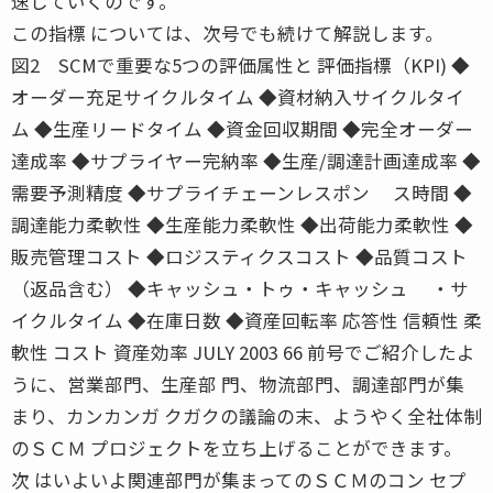
速していくのです。
この指標 については、次号でも続けて解説します。
図2 SCMで重要な5つの評価属性と 評価指標（KPI) ◆
オーダー充足サイクルタイム ◆資材納入サイクルタイ
ム ◆生産リードタイム ◆資金回収期間 ◆完全オーダー
達成率 ◆サプライヤー完納率 ◆生産/調達計画達成率 ◆
需要予測精度 ◆サプライチェーンレスポン ス時間 ◆
調達能力柔軟性 ◆生産能力柔軟性 ◆出荷能力柔軟性 ◆
販売管理コスト ◆ロジスティクスコスト ◆品質コスト
（返品含む） ◆キャッシュ・トゥ・キャッシュ ・サ
イクルタイム ◆在庫日数 ◆資産回転率 応答性 信頼性 柔
軟性 コスト 資産効率 JULY 2003 66 前号でご紹介したよ
うに、営業部門、生産部 門、物流部門、調達部門が集
まり、カンカンガ クガクの議論の末、ようやく全社体制
のＳＣＭ プロジェクトを立ち上げることができます。
次 はいよいよ関連部門が集まってのＳＣＭのコン セプ