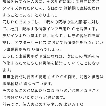
知識を有する個人客に、その用途に応じ て簡易にカス
タマイズされたＰＣを、安価かつ 短納期で直接お届け
することである」となりま す。
同じＰＣであっても、「我々の既存の法人顧 客に対し
て、社員に配布する情報インフラ用Ｐ Ｃを提供する。
デザインよりも基本性能、耐久 性、保守の容易性を重
視し、アフターサービス においても優位性をもつ」とい
う事業戦略もあ り得るでしょう。
こうして事業戦略が明確になれば、次にこの 戦略を具
体化するためにＳＣＭ戦略を検討して いくことになり
ます。
■■重要成功要因の特定 右のＰＣの例で、前者と後者は
事業戦略が 異なっています。
そのためにＳＣＭ戦略も異な るものが必要となること
はお分かりいただける と思います。
前者では、個人客とのチャネルお よびＡＴＯ