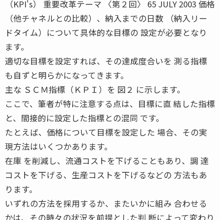
（KPI's） 重要改革テーマ 〈第２回〉 65 JULY 2003 価格
（他チャネルとの比較）、納入までの日数 （納入リー
ドタイム）について具体的な目標の 設定が必要となり
ます。
適切な目標を設定すれば、その達成度合いを 測る指標
も自ずと明らかになってきます。
主な ＳＣＭ指標（ＫＰＩ）を 図２ に示します。
ここで、筆者が特に注意する点は、目標に直 結した指標
と、間接的に設定した指標との混同 です。
たとえば、価格について目標を設定した 場合、その実
現方法はいくつかあります。
在庫 を削減し、流通コストを下げることもあり、調 達
コストを下げる、生産コストを下げるなどの 方法もあ
ります。
いずれの方法を採用するか、またいかに組み 合わせる
かは、その時々の状況を前提とした判 断によって変わり