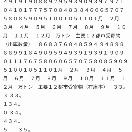
３ ３３。
１３４。
０ ３４。
４３４。
５ ３５。