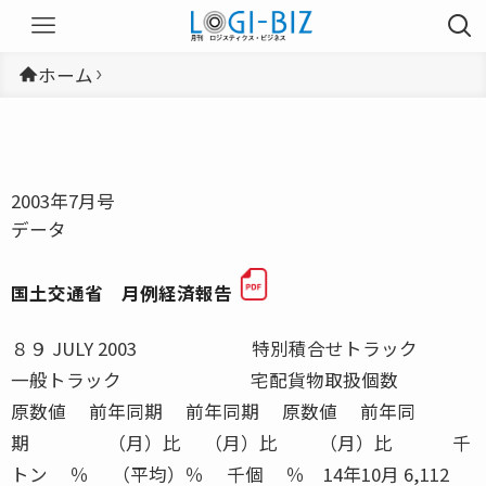
ホーム
2003年7月号
データ
国土交通省 月例経済報告
８９ JULY 2003 特別積合せトラック 一般トラック 宅配貨物取扱個数 原数値 前年同期 前年同期 原数値 前年同期 （月）比 （月）比 （月）比 千トン ％ （平均）％ 千個 ％ 14年10月 6,112 △1.3 0.2 211,759 △1.214年11月 6,055 △2.3 0.2 232,166 0.114年12月 6,742 △3.0 △0.7 333,560 △1.215年1月 4,901 0.7 1.1 ■ 176,339 △2.615年2月 5,138 △0.3 1.4 194,354 △1.4資料出所 トラック輸送情報（特別積合せトラック２６社、一般（特別積合せを除く）トラック約１１００社及び宅配貨物取扱２０社） ＪＲ貨物会社（合計） ＪＲ貨物会社（車扱） ＪＲ貨物会社（コンテナ） 原数値 前年同期 原数値 前年同期 原数値 前年同期 （月）比 （季調済） （月）比 （月）比 千トン ％ 千トン ％ 千トン ％ 14年10月 3,449 △2.6 1,517 △4.8 1,932 △0.714年11月 3,545 1.3 1,675 △0.3 1,870 2.814年12月 3,676 △1.4 1,841 △4.9 1,837 2.315年1月 3,118 △2.1 1,603 △6.8 1,515 3.415年2月 ■ 3,190 △2.0 ■ 1,550 △6.4 ■ 1,640 2.715年3月 ● 3,572 1.8 ● 1,610 1.9 ● 1,962 1.8資料出所 日本貨物鉄道株式会社 注）●印は速報値を、■印は修正値を示す 国土交通省 月例経済報告 内航海運（貨物船） 内航海運（油送船） 外航海運（輸入） 外航海運（輸出） 原数値 前年同期 原数値 前年同期 原数値 前年同期 原数値 前年同期 （月）比 （月）比 （月）比 （月）比 千トン ％ 千トン ％ 千トン ％ 千トン ％ 14年9月 23,988 △9.9 14,590 5.2 23,751 0.5 1,155 △5.514年10月 24,094 △14.9 14,650 12.1 22.134 △6.1 957 △17.914年11月 22,144 △10.2 15,820 17.1 22,859 6.0 1,038 △19.514年12月 22,930 △8.5 17,871 15.7 23,756 0.3 1,104 △3.3 15年1月 19,685 △10.5 16,549 2.2 21,072 △6.8 964 △15.1資料出所 内航船舶輸送統計月報 外航船舶運航事業３社の輸送トン数 外航海運（三国間） 外貿コンテナ（輸出） 外貿コンテナ（輸入） 原数値 前年同期 原数値 前年同期 原数値 前年同期 （月）比 （月）比 （月）比 千トン ％ 千トン ％ 千トン ％ 14年9月 10,687 20.9 5,404 4.9 7,424 5.7 14年10月 10,934 39.814年11月 9,036 23.8 14年12月 10,728 52.515年1月 10,279 31.2資料出所 外航船舶運航事業３社の輸送トン数 五大港の取扱トン数（東京港、横浜港、名古屋港、大阪港、神戸港） 航空貨物量（輸出） 航空貨物量（輸入） 航空（国内線） 航空（国際線） 原数値 前年同期 原数値 前年同期 原数値 前年同期 原数値 前年同期 （月）比 （月）比 （月）比 （月）比 トン ％ トン ％ トン ％ トン ％ 14年10月 106,753 52.7 117,712 24.4 72,766 10.4 118,509 23.114年11月 96,711 39.4 109,710 16.2 68,488 5.4 112,773 21.014年12月 85,156 25.9 98,755 9.5 88,879 4.8 98,786 12.315年1月 70,270 23.8 81,303 13.2 58.233 3.3 86,282 13.915年2月 77,702 22.5 84,204 10.0 ■ 60,158 1.1 ■ 87,021 11.415年3月 ● 91,048 17.8 ● 106,380 7.4 ● 70,906 △2.3 ● 118,227 9.0資料出所 新東京国際空港（東京税関調べ） 航空輸送統計速報 関西国際空港（大阪税関調べ） 最新値は邦社主要５社の輸送トン数の合計 注）●印は速報値を、■印は修正値を示す 航空貨物量（輸出・輸入）は継越貨物（税関に仮上陸届けを提出した通過貨物）を含まない 航空（国際線）は、邦社の輸送量を集計したもので、三国間の貨物輸送量を含む ― ― ― ― ― ― ― ― ― ― ― ― ― ― ― ― JULY 2003 ９０入庫高及び保管残高 ２００３年４月 （単位：千トン、百万円） 区分 入庫高 前月比 前年同 保管残高 前月比 前年同 回転率 倉庫類別 （％） 月比（％） （％） 月比（％） （％） １〜３類倉庫 数量 2,457.1 101.5 102.6 4,870.5 101.5 96.9 50.1金額 688,241.6 97.6 100.4 1,339,749.9 101.0 96.5 − 野積倉庫 数量 43.1 131.9 107.0 63.9 111.3 106.3 65.8金額 7,916.3 121.0 135.3 10,397.9 111.6 103.2 − 貯蔵槽倉庫 数量 61.8 115.9 117.3 136.4 96.0 103.7 46.4金額 2,203.4 101.3 93.3 4,399.5 96.5 108.5 − 危険品倉庫 数量 11.3 100.4 104.2 16.6 101.7 114.8 67.4金額 5,008.7 109.4 106.8 7,683.6 103.9 116.5 − 普通倉庫計 数量 2,573.3 102.2 103.0 5,087.4 101.4 97.2 50.2金額 683,370.1 97.9 100.7 1,362,230.9 101.1 96.7 − 品目別明細表２ ２００３年４月 項 目 入 庫 高 保 管 残 高数 量前月比 前年同 金 額 数 量 前月比 前年同 金 額品 目 千トン ％ 月比％ 百万円 千トン ％ 月比％ 百万円15 金属製品 17.4 106.1