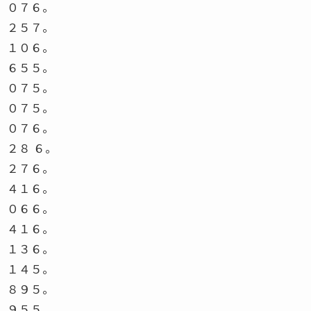
０７６。
２５７。
１０６。
６５５。
０７５。
０７５。
０７６。
２８ ６。
２７６。
４１６。
０６６。
４１６。
１３６。
１４５。
８９５。
９５５。