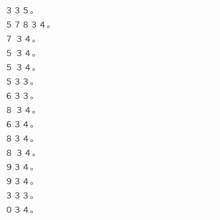
３３５。
５７８３４。
７ ３４。
５ ３４。
５ ３４。
５３３。
６３３。
８ ３４。
６３４。
８３４。
８ ３４。
９３４。
９３４。
３３３。
０３４。