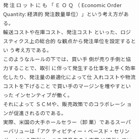
発 注 ロ ッ ト に も 「 Ｅ Ｏ Ｑ （ Economic Order
Quantity: 経済的 発注数量単位）」という考え方があ
る。
輸送コストや在庫コスト、発注コスト といった、ロジ
スティクス上の総合的 な観点から発注単位を設定すると
い う考え方である。
このようなルールの下では、買い手 側が売り手側と協
力することで、取引 に伴って発生する仕事を上手く効率
化したり、発注量の最適化によって仕 入れコストや物流
コストを下げること で買い手のマージンを増やすとい
った インセンティブが働く。
それによって ＳＣＭや、販売政策でのコラボレーシ ョ
ンが促進されるのである。
実際、米国の大手ホールセラー（卸 業）であるスーパ
ーバリューは「アク ティビティー・ベースド・セリン