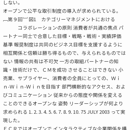
しない。
オープンで公平な取引制度の導入が求められている。
﹇第９回﹈ 図1 カテゴリーマネジメントにおける
コラボレーションの原則 消費者が共通の焦点 パ
ートナー同士で合意した目標・戦略・戦術・実績評価
基準 報奨制度は共同のビジネス目標を支援するように
相互関係と信頼は勝ち得るもので、与えられるものでは
ない 情報の共有は不可欠 一方の取組パートナーの知
識・技術だけで、ＣＭを成功 させることはできない 小
売業、サプライヤー、消費者の全員にとっての、Ｗｉ
ｎ-Ｗｉｎ-Ｗｉｎを目指す 部門横断的なアクセス、およ
びコミュニケーション 従来からの態度や関係を変える
ことのできるオープンな 姿勢 リーダーシップが何より
求められる 1. 2. 3. 4. 5. 6. 7. 8. 9. 10. 75 JULY 2003 って実
現した。
ＥＣＲではオープンで インタラクティブな企業関係を構