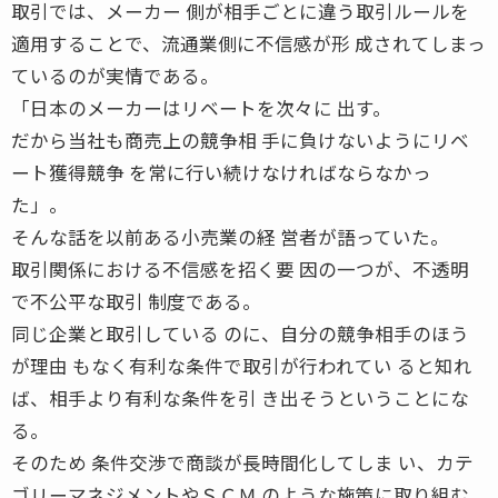
取引では、メーカー 側が相手ごとに違う取引ルールを
適用することで、流通業側に不信感が形 成されてしまっ
ているのが実情である。
「日本のメーカーはリベートを次々に 出す。
だから当社も商売上の競争相 手に負けないようにリベ
ート獲得競争 を常に行い続けなければならなかっ
た」。
そんな話を以前ある小売業の経 営者が語っていた。
取引関係における不信感を招く要 因の一つが、不透明
で不公平な取引 制度である。
同じ企業と取引している のに、自分の競争相手のほう
が理由 もなく有利な条件で取引が行われてい ると知れ
ば、相手より有利な条件を引 き出そうということにな
る。
そのため 条件交渉で商談が長時間化してしま い、カテ
ゴリーマネジメントやＳＣＭ のような施策に取り組む