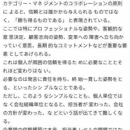
カテゴリー・マネ ジメントのコラボレーションの原則
に よると、信頼とは誰かから与えられる ものではな
く、「勝ち得るものである」 と表現されている。
ここでは特にプロ フェッショナルな姿勢や、客観的な
意 思決定、顧客志向の姿勢、変革への 障害へ立ち向か
っていく意思、長期 的なコミットメントなどが重要な要
素 としてあげられる。
これは個人が周囲の信頼を得るた めに必要なこととそ
れほど変わりはな い。
必要なのは発言に責任を持ち、終 始一貫した姿勢をと
る、といったシン プルなことである。
ただし、このよう なシンプルなことも、個人単位では
な く会社組織単位となると、担当者が 変わった、会社
の方針が変わった、な どという話が出てきて難しくな
る。
企業間の信頼構築は本来、担当者 レベルの問題ではな