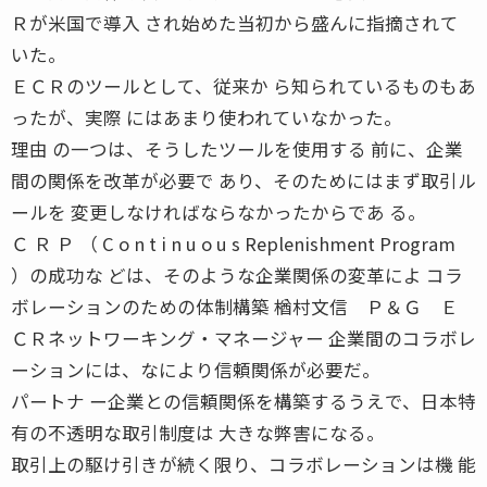
Ｒが米国で導入 され始めた当初から盛んに指摘されて
いた。
ＥＣＲのツールとして、従来か ら知られているものもあ
ったが、実際 にはあまり使われていなかった。
理由 の一つは、そうしたツールを使用する 前に、企業
間の関係を改革が必要で あり、そのためにはまず取引ル
ールを 変更しなければならなかったからであ る。
Ｃ Ｒ Ｐ （ C o n t i n u o u s Replenishment Program
）の成功な どは、そのような企業関係の変革によ コラ
ボレーションのための体制構築 楢村文信 Ｐ＆Ｇ Ｅ
ＣＲネットワーキング・マネージャー 企業間のコラボレ
ーションには、なにより信頼関係が必要だ。
パートナ ー企業との信頼関係を構築するうえで、日本特
有の不透明な取引制度は 大きな弊害になる。
取引上の駆け引きが続く限り、コラボレーションは機 能