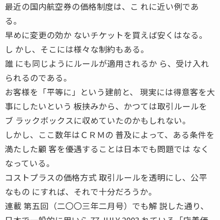
最近の国内航空券の価格制度は、こ れに近い例であ
る。
早めに変更の効か ないチケットを買えば安くはなる。
し かし、そこには様々な制約もある。
誰 にも同じようにルールが適用されるか ら、受け入れ
られるのである。
お客様を「平等に」という建前と、 現実には得意客を大
事にしたいという 板挟みから、かつては取引ルールを
ブ ラックボックスに収めていたのかもしれない。
しかし、ここ数年はＣＲＭの 普及によって、ある条件を
満たした顧 客を優遇することは日本でも問題では なく
なっている。
コストプラスの価格方式 取引ルールを透明にし、公平
なもの にすれば、それで十分だろうか。
連載 第五回（二〇〇三年二月号）でも解 説した通り、
日本で一般的に用いら 77 JULY 2003 れている「店着価