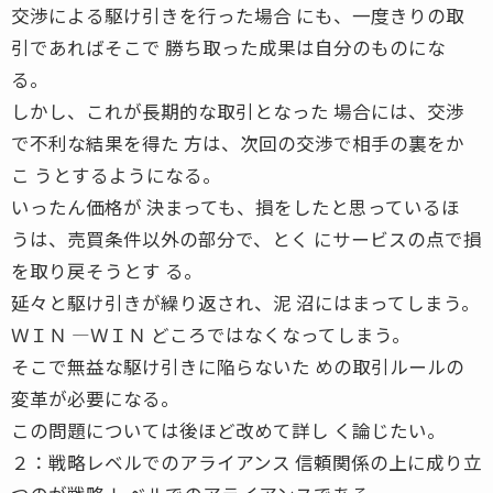
交渉による駆け引きを行った場合 にも、一度きりの取
引であればそこで 勝ち取った成果は自分のものにな
る。
しかし、これが長期的な取引となった 場合には、交渉
で不利な結果を得た 方は、次回の交渉で相手の裏をか
こ うとするようになる。
いったん価格が 決まっても、損をしたと思っているほ
うは、売買条件以外の部分で、とく にサービスの点で損
を取り戻そうとす る。
延々と駆け引きが繰り返され、泥 沼にはまってしまう。
ＷＩＮ ―ＷＩＮ どころではなくなってしまう。
そこで無益な駆け引きに陥らないた めの取引ルールの
変革が必要になる。
この問題については後ほど改めて詳し く論じたい。
２：戦略レベルでのアライアンス 信頼関係の上に成り立