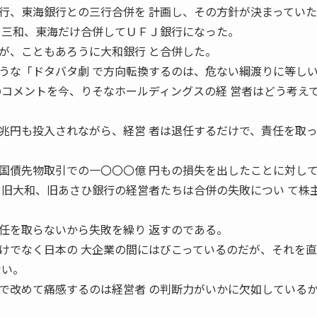
行、東海銀行との三行合併を 計画し、その方針が決まってい
、三和、東海だけ合併してＵＦＪ銀行になった。
が、こともあろうに大和銀行 と合併した。
うな「ドタバタ劇 で方向転換するのは、危ない綱渡りに等し
のコメントを今、りそなホールディングスの経 営者はどう考え
兆円も投入されながら、経営 者は退任するだけで、責任を取
国債先物取引での一〇〇〇億 円もの損失を出したことに対し
、旧大和、旧あさひ銀行の経営者たちは合併の失敗につい て株
任を取らないから失敗を繰り 返すのである。
けでなく日本の 大企業の間にはびこっているのだが、それを
ない。
で改めて痛感するのは経営者 の判断力がいかに欠如している