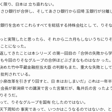
く限り、日本は 立ち直れない。
あさひ銀行が合併し、そしてあさひ銀行から旧埼 玉銀行が分離
良銀行を含めてこれらすべてを総括する持株会社とし て、りそ
っと実現したと思ったら、そ れから二カ月もしないうちにり
ることになった。
返してきたことは本シリーズ の第一回目の「合併の失敗から
ても今回のりそなグループの合併ほどぶざまなものはなか った
決めた竹中平蔵金融担当大臣 の判断もまた、重大な失敗とし
も批判されている。
泉改革を引きずり回すと、日 本はおしまいだ」――これは一年
査会長が新潟県での講演で言った言葉だが、亀井氏の言 ったよ
りそうだ。
って、りそなグループを国有 化したのではない。
天下周知の 事実であって、いつかはこうなるのではないか、と