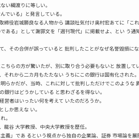
危ない綱渡りに等しい。
含んでいる」と発言している。
取締役岩城勝良なる人物から 講談社気付け奥村宏あてに「こ
のである」として謝罪文を「週刊現代」に掲載せよ、とい う通
て、その合併が誤っていると 批判したことがなぜ名誉毀損に
にこちらの方が驚いたが、別に取り合う必要もないと 放置して
、それから二カ月もたたない うちにこの銀行は国有化された
は明らかだが、当時、これに対して批判しただけでこのような 
の銀行はどうかしている と思わざるを得ない。
経営者はいったい何を考えて いたのだろうか。
としか思えな い。
まれ。
、龍谷 大学教授、中央大学教授を歴任。
本主義」であ るという視点から独自の企業論、証券 市場論を展