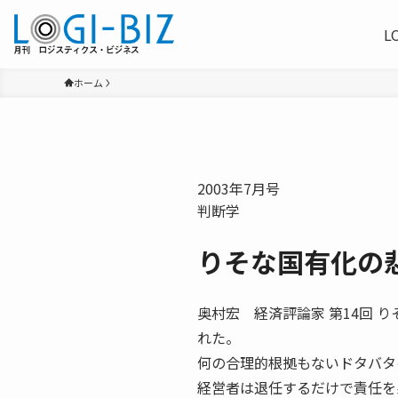
L
ホーム
2003年7月号
判断学
りそな国有化の
奥村宏 経済評論家 第14回 りそ
れた。
何の合理的根拠もないドタバタ
経営者は退任するだけで責任を