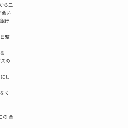
から二
が悪い
い銀行
朝日監
れる
グスの
人にし
得なく
この 合