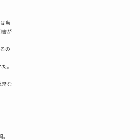
れは当
知書が
なるの
いた。
。
異常な
開。