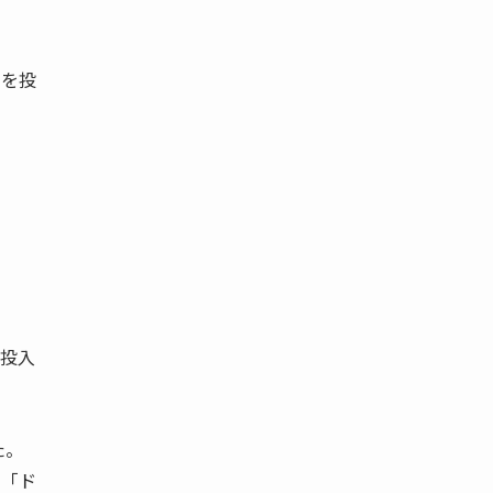
金を投
金投入
た。
く「ド