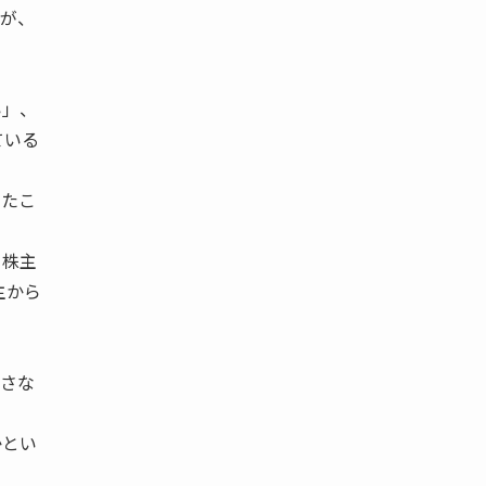
たが、
い」、
ている
ったこ
て株主
主から
直さな
かとい