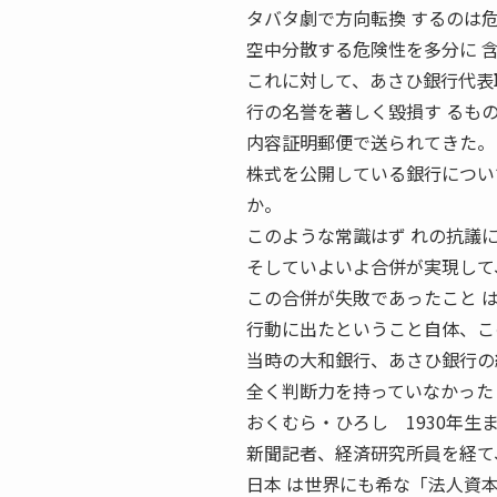
タバタ劇で方向転換 するのは
空中分散する危険性を多分に 
これに対して、あさひ銀行代表
行の名誉を著しく毀損す るも
内容証明郵便で送られてきた。
株式を公開している銀行につい
か。
このような常識はず れの抗議
そしていよいよ合併が実現して
この合併が失敗であったこと 
行動に出たということ自体、こ
当時の大和銀行、あさひ銀行の
全く判断力を持っていなかった
おくむら・ひろし 1930年生
新聞記者、経済研究所員を経て
日本 は世界にも希な「法人資