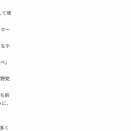
して埼
なホー
そなホ
学べ」
。
て野党
半も前
うに、
多く