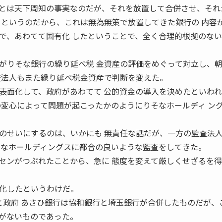
とは天下周知の事実なのだが、それを放置して合併させ、それ
るというのだから、これは無為無策で放置してきた銀行の 内容
で、あわてて国有化 したということで、全く合理的根拠のな
がりそな銀行の繰り延べ税 金資産の評価をめぐって対立し、
査法人もまた繰り延べ税金資産で判断を変えた。
表面化して、政府があわてて 公的資金の導入を決めたといわ
の変心によって問題が起こったかのようにりそなホールディ ン
のせいにするのは、いかにも 無責任な話だが、一方の監査法
そなホールディングスに都合の良いような監査をしてきた。
センがつぶれたことから、急に 態度を変えて厳しくせざるを
化したというわけだ。
な経営者と政府 あさひ銀行は協和銀行と埼玉銀行が合併したものだが、
がないものであった。