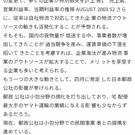
の変更で、多くの企業が特別損失を計上 表1 売上高、
営業利益率、当期利益率の推移 AUGUST 2003 52 さら
に、従来は自社物流で対応してきた企 業の物流アウト
ソースの動きも活発化するこ とが予想される。
そもそも、国内の貨物量が 低迷する中、事業者数が増
加してきたことが 過当競争を産み、運賃単価の下落を
招いて きたことを考慮すれば、企業淘汰が進み物流 事
業のアウトソースが拡大することで、メリ ットを享受す
る企業も多いと考えられる。
もう一つの大きな動きとして、四月に発足 した日本郵政
公社の影響が挙げられる。
郵政 公社は小包分野の強化を打ち出しており、宅 配便
最大手のヤマト運輸の業績に与える影 響も少なからず
あるだろう。
現在、郵政公社は小包分野での民間事業 者との提携を
進めている。