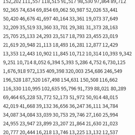
152,202 111,557 118,515 91,517 98,530 97,864 89,712
92,365 74,634 69,854 69,062 50,987 52,026 53,441
50,420 46,676 41,697 40,164 33,361 19,073 37,649
32,209 35,519 33,360 33,701 29,381 31,373 28,163
25,705 25,133 24,293 23,517 18,793 23,455 23,019
21,619 20,948 21,113 18,493 16,281 12,877 12,429
13,353 12,443 10,902 11,845 10,712 10,314 10,393 9,342
9,251 10,714 8,052 6,394 5,393 5,286 4,752 6,730,125
1,676,918 972,135 409,398 320,003 254,686 246,549
196,528 187,520 167,498 154,631 150,508 116,662
116,330 110,995 102,635 95,796 91,739 88,021 80,289
69,464 65,228 53,772 52,173 51,972 50,914 48,015
42,019 41,668 39,132 36,656 36,247 36,111 34,784
34,087 34,084 33,039 30,753 29,746 27,160 25,994
24,955 23,947 23,899 23,207 21,864 21,630 21,023
20,777 20,444 16,218 13,746 13,225 13,132 12,537