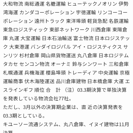
大和物流 南総通運 名糖運輸 ヒューテックノオリン 伊勢
湾海運 カンダコーポレーション 宇徳運輸 リンコーコー
ポレーション 遠州トラック 東洋埠頭 軽貨急配 名鉄運輸
東急ロジスティック 東部ネットワーク 川西倉庫 東陽倉
庫 丸運 大宝運輸 日本石油輸送 富士物流 日本ロジステッ
ク 大東港運 バンダイロジパル アイ・ロジスティクス サ
ンリツ 杉村倉庫 岡山県貨物運送 丸八倉庫 日本ロジテム
タカセ センコン物流 オーナミ 鈴与シンワート 三和倉庫
札幌通運 兵機海運 櫻島埠頭 トレーディア 中央運輸 京極
運輸商事 伏木海陸運送 品川倉庫建物 日本橋倉庫 大運 エ
スラインギフ 順位 合 計 （注）03.3期決算で単独決算
を発表している物流会社77社。
ただし、3月以外の決算期企業は、直 近の決算発表を
03.3期としている。
キユーソー流通システム、丸八倉庫、イヌイ建物は11月
決算。