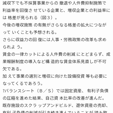
減収下でも不採算事業からの 撤退や人件費抑制施策で
利益率を回復さ せている企業と、増収企業との利益率に
は 格差が見られる（図３）。
今後の増収施策 の有無がさらなる格差の拡大につなが
って いくことも予想される。
さらに収益力の回 復には人事・労務政策の改革も求め
られよ う。
賃金の一律カットによる人件費の削減 にとどまらず、成
果報酬制度の導入など構 造的な賃金体系見直しが不可
欠である。
加 えて事業の選別と増収に向けた設備投資 等も必要に
なってくるであろう。
?バランスシート（Ｂ／Ｓ）では固定資産、 有利子負債
の圧縮を進めた結果、自己資 本比率の改善が進んだ。
既存施設のスクラ ップアンドビルド、遊休資産の売却、
有利 子負債の削減が引き続き進んでいることが 読み取