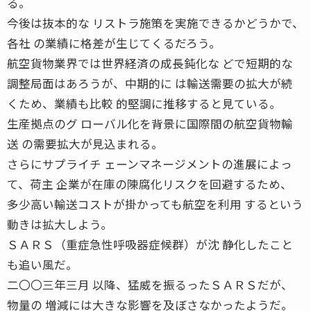
る。
今後は抜本的な リストラ施策を実施できるかどうかで、
各社 の業績に格差が生じてくるだろう。
航空貨物業界では世界経済の成長鈍化な どで短期的な
調整局面はあろうが、中期的に は輸送需要の拡大が続
くため、業績も比較 的堅調に推移すると見ている。
生産拠点のグ ローバル化を背景に国際間の航空貨物輸
送 の需要拡大が見込まれる。
さらにサプライチ ェーンマネージメントの進展によっ
て、荷主 企業が在庫の陳腐化リスクを回避するため、
多少高い輸送コストが掛かっても航空を利用 するという
動きは拡大しよう。
ＳＡＲＳ（重症急性呼吸器症候群）が沈 静化したこと
も追い風だ。
二〇〇三年三月 以降、猛威を振るったＳＡＲＳだが、
物量の 増減には大きな影響を及ぼさなかったようだ。