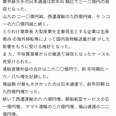
業界最大手の日本通運は前年同 期比で三一二億円の減
収となった。
山九の 二一〇億円減、西濃運輸の九四億円減、セ ンコ
ーの六〇億円減と続く。
とりわけ重厚長 大型産業を主要荷主とする企業は生産
拠点 の海外移転等によって国内貨物輸送量が減 少した
影響をもろに受ける格好となった。
ま た、不採算事業からの撤退で減収となったケ ースも
見受けられた。
連結営業利益の合計は二六二〇億円で、前 年同期比一
六・八％増を記録した。
増益額 が最も大きかったのは日本通運で、前年同期 比
九四億円増だった。
続いて西濃運輸の六 六億円増、郵船航空サービスの五
一億円増、 ヤマト運輸の三六億円増、福山通運の二二
億円増。