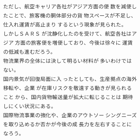
ただし、航空キャリア各社がアジア方面の便 数を減便し
たことで、旅客機の胴体部分の貨 物スペースが不足し、
仕入れ運賃が高止まり するという現象が見られた。
しかしＳＡＲＳ が沈静化したのを受けて、航空各社はア
ジア 方面の旅客便を増便しており、今後は徐々に 運賃
の低減も進むだろう。
物流業界の全体には決して明るい材料が 多いわけでは
ない。
国内景気が回復局面に入 ったとしても、生産拠点の海外
移転や、企業 が在庫リスクを敬遠する動きが見られる
こと から、国内貨物輸送量が拡大に転じることは 期待
しにくい状況にある。
国際物流事業の強化や、企業のアウトソー シングニーズ
を取り込めるか否かが今後の成 長力を左右することに
なろう。