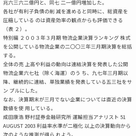
兆六三六二億円と、同七 二一億円増加した。
各社が有利子負債の削 減を進めると同時に、総資産を
圧縮している のは資産効率の観点からも評価できる
（表 ２）。
特別編 ２００３年３月期 物流企業決算ランキング 株式
を公開している物流企業の二〇〇三年三月期決算を総括
する。
全体の売 上高や利益の動向は連結決算を発表した公開
物流企業六七社（除く海運）のう ち、九七年三月期以
降、継続的に連結、単独業績を発表している五三社をサ
ン プルにした。
なお、決算期末が三月でない企業については直近の決算
数値を使 用している。
成田康浩 野村証券金融研究所 運輸担当アナリスト 51
AUGUST 2003 利益率水準が二極化 以上の決算動向から
次のような推測が得ら れよう。