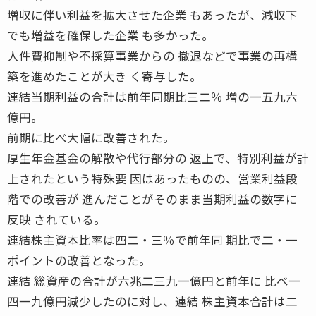
増収に伴い利益を拡大させた企業 もあったが、減収下
でも増益を確保した企業 も多かった。
人件費抑制や不採算事業からの 撤退などで事業の再構
築を進めたことが大き く寄与した。
連結当期利益の合計は前年同期比三二％ 増の一五九六
億円。
前期に比べ大幅に改善された。
厚生年金基金の解散や代行部分の 返上で、特別利益が計
上されたという特殊要 因はあったものの、営業利益段
階での改善が 進んだことがそのまま当期利益の数字に
反映 されている。
連結株主資本比率は四二・三％で前年同 期比で二・一
ポイントの改善となった。
連結 総資産の合計が六兆二三九一億円と前年に 比べ一
四一九億円減少したのに対し、連結 株主資本合計は二