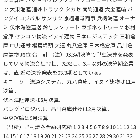
ン 大東港運 遠州トラック タカセ 南総通運 大宝運輸 バ
ンダイロジパル サンリツ 京極運輸商事 兵機海運 オーナ
ミ 伏木海陸運送 鈴与シンワート 東部ネットワーク 杉村
倉庫 センコン物流 イヌイ建物 日本ロジステック 三和倉
庫 中央運輸 櫻島埠頭 大運 丸八倉庫 日本橋倉庫 品川倉
庫建物 順位 合 計 （注）03.3期決算で単独決算を発表
している物流会社77社．ただし、3月以外の決算期企業
は、直 近の決算発表を03.3期としている。
キユーソー流通システム、丸八倉庫、イヌイ建物は11月
決算。
伏木海陸運送は6月決算。
バンダイロジパル、品川倉庫建物は2月決算。
中央運輸は9月決算。
（出所）野村證券金融研究所 1 2 3 4 5 6 7 8 9 10 11 12 13
14 15 16 17 18 19 20 21 22 23 24 25 26 27 28 29 30 31 32