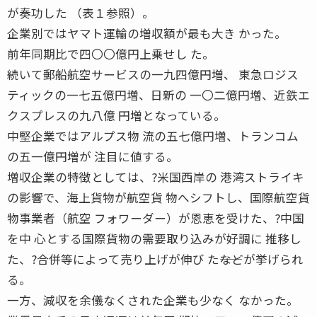
が奏功した （表１参照）。
企業別ではヤマト運輸の増収額が最も大き かった。
前年同期比で四〇〇億円上乗せし た。
続いて郵船航空サービスの一九四億円増、 東急ロジス
ティックの一七五億円増、日新の 一〇二億円増、近鉄エ
クスプレスの九八億 円増となっている。
中堅企業ではアルプス物 流の五七億円増、トランコム
の五一億円増が 注目に値する。
増収企業の特徴としては、?米国西岸の 港湾ストライキ
の影響で、海上貨物が航空貨 物へシフトし、国際航空貨
物事業者（航空 フォワーダー）が恩恵を受けた、?中国
を中 心とする国際貨物の需要取り込みが好調に 推移し
た、?合併等によって売り上げが伸び た――などが挙げられ
る。
一方、減収を余儀なくされた企業も少なく なかった。