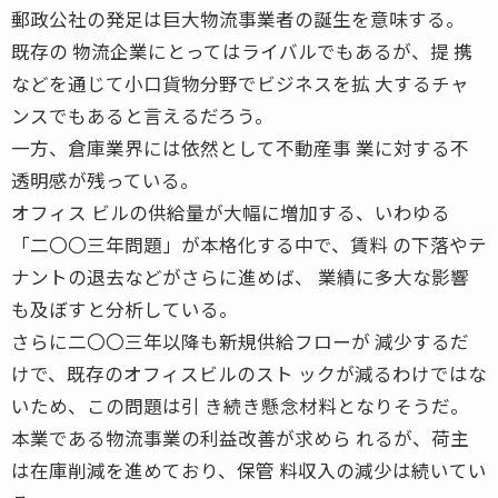
郵政公社の発足は巨大物流事業者の誕生を意味する。
既存の 物流企業にとってはライバルでもあるが、提 携
などを通じて小口貨物分野でビジネスを拡 大するチャ
ンスでもあると言えるだろう。
一方、倉庫業界には依然として不動産事 業に対する不
透明感が残っている。
オフィス ビルの供給量が大幅に増加する、いわゆる
「二〇〇三年問題」が本格化する中で、賃料 の下落やテ
ナントの退去などがさらに進めば、 業績に多大な影響
も及ぼすと分析している。
さらに二〇〇三年以降も新規供給フローが 減少するだ
けで、既存のオフィスビルのスト ックが減るわけではな
いため、この問題は引 き続き懸念材料となりそうだ。
本業である物流事業の利益改善が求めら れるが、荷主
は在庫削減を進めており、保管 料収入の減少は続いてい