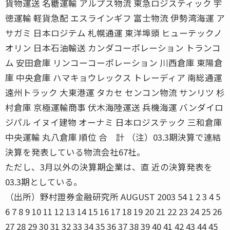
貨物運送 名糖運輸 アルプス物流 東急ロジスティック 宇
徳運輸 軽貨急配 エスラインギフ 富士物流 伊勢湾海運 ア
サガミ 日本ロジテム 札幌通運 東洋埠頭 ヒューテックノ
オリン 日本石油輸送 カンダコーポレーション トランコ
ム 安田倉庫 リンコーコーポレーション 川西倉庫 東陽倉
庫 中央倉庫 ハマキョウレックス トレーディア 南総通運
遠州トラック 大東港運 タカセ センコン物流 サンリツ 杉
村倉庫 京極運輸商事 伏木海陸運送 兵機海運 バンダイロ
ジパル イヌイ建物 オーナミ 日本ロジステック 三和倉庫
中央運輸 丸八倉庫 順位 合 計 （注）03.3期決算で連結
決算を発表している物流会社67社。
ただし、3月以外の決算期企業は、直 近の決算発表を
03.3期としている。
（出所）野村證券金融研究所 AUGUST 2003 54 1 2 3 4 5
6 7 8 9 10 11 12 13 14 15 16 17 18 19 20 21 22 23 24 25 26
27 28 29 30 31 32 33 34 35 36 37 38 39 40 41 42 43 44 45