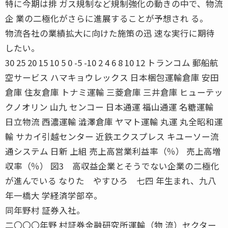
特に今期は排 ガス規制など規制強化の動きの中で、物流
企 業の二極化がさらに進展することが予想され る。
物流各社の業績拡大に向けた施策の迅 速な実行に期待
したい。
30 25 20 15 10 5 0 -5 -10 2 4 6 8 10 12 トランコム 郵船航
空サービス ハマキョウレックス 日本梱包運輸倉庫 安田
倉庫 住友倉庫 トナミ運輸 三菱倉庫 三井倉庫 ヒューテッ
クノオリン 山九 センコー 日本通運 福山通運 名糖運輸
日立物流 西濃運輸 澁澤倉庫 ヤマト運輸 丸運 丸全昭和運
輸 サカイ引越センター 近鉄エクスプレス キユーソー流
通システム 日新 上組 売上高営業利益率（％） 売上高増
収率（％） 図3 高収益企業とそうでない企業の二極化
が進んでいる なりた やすひろ 七四 年生まれ、九八
年一橋大 学経済学部卒。
同年野村 証券入社。
二〇〇〇年野 村証券金融研究所運輸（物 流）セクター