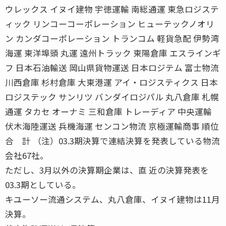
ウレックス イヌイ建物 宇徳運輸 南総通運 東急ロジステ
ィック リンコーコーポレーション ヒューテックノオリ
ン カンダコーポレーション トランコム 軽貨急配 伊勢湾
海運 東洋埠頭 丸運 遠州トラック 東陽倉庫 エスラインギ
フ 日本石油輸送 岡山県貨物運送 日本ロジテム 富士物流
川西倉庫 杉村倉庫 大東港運 アイ・ロジスティクス 日本
ロジステック サンリツ バンダイロジパル 丸八倉庫 札幌
通運 タカセ オーナミ 三和倉庫 トレーディア 中央運輸
伏木海陸運送 兵機海運 センコン物流 京極運輸商事 順位
合 計 （注）03.3期決算で連結決算を発表している物流
会社67社。
ただし、3月以外の決算期企業は、直 近の決算発表を
03.3期としている。
キユーソー流通システム、丸八倉庫、イヌイ建物は11月
決算。