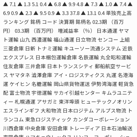
▲ 7.1 ▲ 1.3 5.1 0.4 ▲ 6.8 ▲ 9.9 4.8 ▲ 7.3 ▲ 1.0 ▲ 7.4 ▲
6.9 0.9 ▲ 2.3 ▲ 9.5 0.9 ▲ 3.3 37.8 ▲ 13.1 0.4 単独売上高
ランキング 銘柄 コード 決算期 銘柄名 02.3期 （百万
円） 03.3期 （百万円） 増減益率 （％） 日本通運 ヤマ
ト運輸 山九 西濃運輸 福山通運 日立物流 センコー 上組
三菱倉庫 日新 トナミ運輸 キユーソー流通システム 近鉄
エクスプレス 日本梱包運輸倉庫 名鉄運輸 丸全昭和運輸
住友倉庫 三井倉庫 日本トランスシティ 郵船航空サービ
ス ヤマタネ 澁澤倉庫 アイ・ロジスティクス 丸運 名港海
運 ケイヒン 名糖運輸 岡山県貨物運送 伊勢湾海運 軽貨急
配 富士物流 宇徳運輸 サカイ引越センター キムラユニテ
ィー 札幌通運 アサガミ 東洋埠頭 ヒューテックノオリン
エスラインギフ 大和物流 日本ロジテム アルプス物流 ト
ランコム 東急ロジスティック カンダコーポレーション
川西倉庫 中央倉庫 安田倉庫 トレーディア 日本石油輸送
東陽倉庫 ハマキョウレックス リンコーコーポレーショ