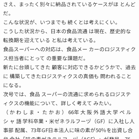
さえ、まったく別々に納品されているケースがほ とんど
だ。
こんな状況が、いつまでも 続くとは考えにくい。
こうした状況から、日本の食品流通 は現在、歴史的な
転換期を迎えている と私は考えている。
食品スーパーへの対応は、食品メー カーのロジスティク
ス担当者にとって の重要な課題だ。
新たに台頭してきた 顧客に対応できるかどうかで、過去
に 構築してきたロジスティクスの真価も 問われること
になる。
次号では、食品 スーパーの流通に求められるロジステ
ィクスの機能について、詳しく考えて みたい。
（ か わ し ま ・ た か お ） 66年 大 阪 外 語 大 学 ペ ル
シ ャ 語 学科卒業・米ゼネラルフーヅ（GF）に入社し人
事部 配属、73年GF日本法人に味の素が50％を出資し合
弁 会社「味の素ゼネラルフーヅ（AGF）」が発足、76