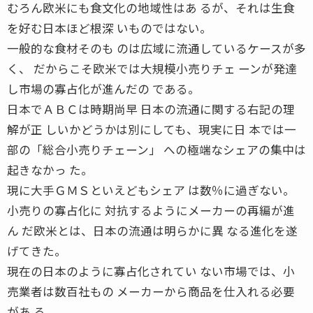
むろん欧米にも食文化の地域性はあ るが、それは生食
を好む日本ほど根深 いものではない。
一般的な食材そのも のは広域に流通しているケースが多
く、 だからこそ欧米では大規模小売りチェ ーンが発達
し市場の寡占化が進んだの である。
日本でＡＢＣは時期尚早 日本の流通に関する右記の理
解が正 しいかどうかは別にしても、現実に日 本では一
部の「総合小売りチェーン」 への極端なシェアの集中は
起きなかっ た。
現に大手ＧＭＳといえどもシェア は数％に過ぎない。
小売りの寡占化に 対抗するようにメーカーの再編が進
ん だ欧米とは、日本の流通は明らかに異 なる進化を遂
げてきた。
現在の日本のように寡占化されてい ない市場では、小
売業者は数百社もの メーカーから商品を仕入れる必要
があ る。