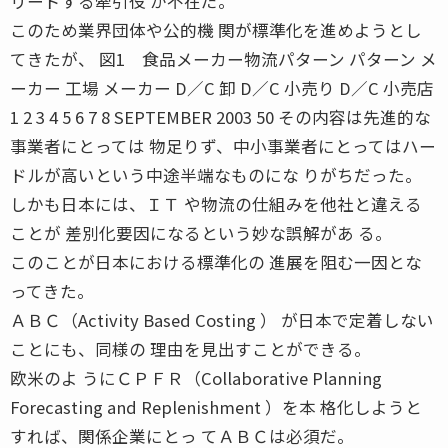
リードする牽引役 が不在だ。
このため業界団体や公的機 関が標準化を進めようとし
てきたが、 図1 食品メーカー物流パターン パターン メ
ーカー 工場 メーカー D／C 卸 D／C 小売り D／C 小売店
1 2 3 4 5 6 7 8 SEPTEMBER 2003 50 その内容は先進的な
事業者にとっては 物足りず、中小事業者にとってはハー
ドルが高いという中途半端なものにな りがちだった。
しかも日本には、ＩＴ や物流の仕組みを他社と違える
ことが 差別化要因になるという妙な誤解があ る。
このことが日本における標準化の 進展を阻む一因とな
ってきた。
ＡＢＣ（Activity Based Costing ） が日本で定着しない
ことにも、同様の 理由を見出すことができる。
欧米のよ うにＣＰＦＲ（Collaborative Planning
Forecasting and Replenishment ）を本 格化しようと
すれば、関係企業にとっ てＡＢＣは必須だ。