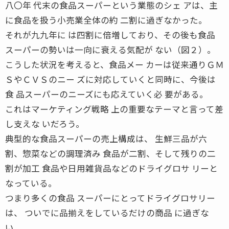
八〇年 代末の食品スーパーという業態のシェ アは、主
に食品を扱う小売業全体の約 二割に過ぎなかった。
それが九九年に は四割に倍増しており、その後も食品
スーパーの勢いは一向に衰える気配が ない（図２）。
こうした状況を考えると、食品メー カーは従来通りＧＭ
ＳやＣＶＳのニー ズに対応していくと同時に、今後は
食 品スーパーのニーズにも応えていく必 要がある。
これはマーケティング戦略 上の重要なテーマと言って差
し支えな いだろう。
典型的な食品スーパーの売上構成は、 生鮮三品が六
割、惣菜などの調理済み 食品が二割、そして残りの二
割が加工 食品や日用雑貨品などのドライグロサ リーと
なっている。
つまり多くの食品 スーパーにとってドライグロサリー
は、 ついでに品揃えをしているだけの商品 に過ぎな
い。