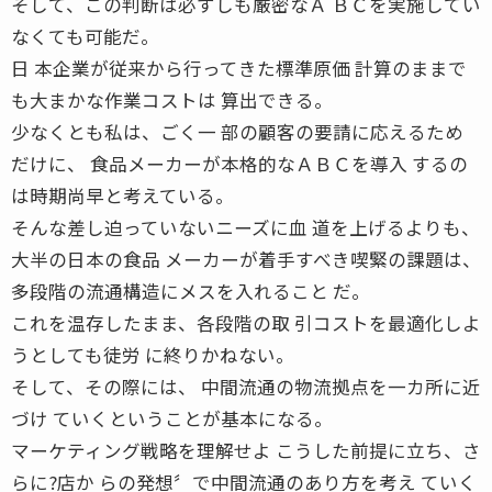
そして、この判断は必ずしも厳密なＡ ＢＣを実施してい
なくても可能だ。
日 本企業が従来から行ってきた標準原価 計算のままで
も大まかな作業コストは 算出できる。
少なくとも私は、ごく一 部の顧客の要請に応えるため
だけに、 食品メーカーが本格的なＡＢＣを導入 するの
は時期尚早と考えている。
そんな差し迫っていないニーズに血 道を上げるよりも、
大半の日本の食品 メーカーが着手すべき喫緊の課題は、
多段階の流通構造にメスを入れること だ。
これを温存したまま、各段階の取 引コストを最適化しよ
うとしても徒労 に終りかねない。
そして、その際には、 中間流通の物流拠点を一カ所に近
づけ ていくということが基本になる。
マーケティング戦略を理解せよ こうした前提に立ち、さ
らに?店か らの発想〞で中間流通のあり方を考え ていく