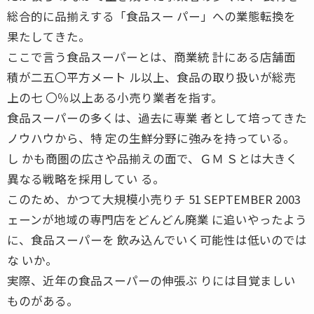
総合的に品揃えする「食品スー パー」への業態転換を
果たしてきた。
ここで言う食品スーパーとは、商業統 計にある店舗面
積が二五〇平方メート ル以上、食品の取り扱いが総売
上の七 〇％以上ある小売り業者を指す。
食品スーパーの多くは、過去に専業 者として培ってきた
ノウハウから、特 定の生鮮分野に強みを持っている。
し かも商圏の広さや品揃えの面で、ＧＭ Ｓとは大きく
異なる戦略を採用してい る。
このため、かつて大規模小売りチ 51 SEPTEMBER 2003
ェーンが地域の専門店をどんどん廃業 に追いやったよう
に、食品スーパーを 飲み込んでいく可能性は低いのでは
な いか。
実際、近年の食品スーパーの伸張ぶ りには目覚ましい
ものがある。