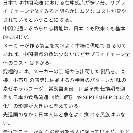
日本では中間流通 における在庫拠点が多い分、サプラ
イ チェーン全体をみると明らかにムダな コストが費や
されているということに なる。
中間流通に求められる機能は、日本 でも欧米でも基本
的に同じだ。
メーカ ーが作る製品を効率よく市場に供給で きるので
あれば、中間拠点の数は少な いほどサプライチェーン全
体のコスト は下がる。
究極的には、メーカーの工 場から出荷した製品を、直
接、小売り の店舗に納品する八番目のパターンが 味の
素ゼネラルフーヅ 常勤監査役 川島孝夫 転換期を迎
えた日本の食品流通 《第10回》 49 SEPTEMBER 2003 文
化〞の影響が大きいと考えている。
先進国のなかで日本人ほど魚をよく食 べる民族はいな
い。
最近でこそ、かな りの部分を輸入に頼っているが、もと