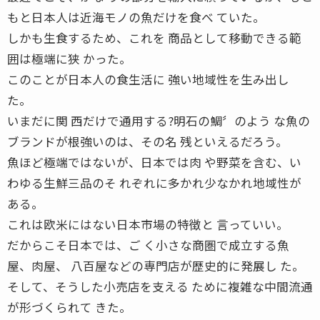
もと日本人は近海モノの魚だけを食べ ていた。
しかも生食するため、これを 商品として移動できる範
囲は極端に狭 かった。
このことが日本人の食生活に 強い地域性を生み出し
た。
いまだに関 西だけで通用する?明石の鯛〞のよう な魚の
ブランドが根強いのは、その名 残といえるだろう。
魚ほど極端ではないが、日本では肉 や野菜を含む、い
わゆる生鮮三品のそ れぞれに多かれ少なかれ地域性が
ある。
これは欧米にはない日本市場の特徴と 言っていい。
だからこそ日本では、ご く小さな商圏で成立する魚
屋、肉屋、 八百屋などの専門店が歴史的に発展し た。
そして、そうした小売店を支える ために複雑な中間流通
が形づくられて きた。