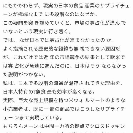
にもかかわらず、現実の日本の食品 産業のサプライチェ
ーンが極端なまで に多段階なのはなぜか。
この疑問を突 き詰めていくと、市場の寡占化が進ん で
いないという現実に行き着く。
では、 なぜ日本では寡占化が進まなかったの か。
よく指摘される歴史的な経緯も無 視できない要因だ
が、これだけでは近 年の市場競争の結果として欧米で
は寡 占化が急速に進んだのに、日本はそう ならなかっ
た説明がつかない。
私は、日本で多段階の流通が温存さ れてきた理由を、
日本人特有の?魚食 最も効率が高くなる。
実際、巨大な売上規模を持つ米ウォ ルマートのような
小売業者は、既に一 部の商品ではこうしたサプライチ
ェー ンまで実現している。
もちろんメーン は中間一カ所の拠点でクロスドッキン