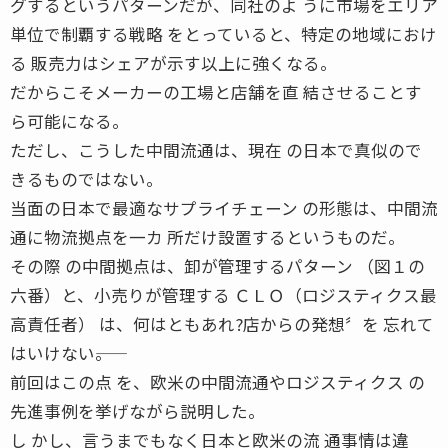
グするというパターンだが、同社のよ うに市場をエリア
単位で制覇する戦略 をとっていると、特定の地域におけ
る 販売力はシェアが示す以上に強くなる。
だからこそメーカーの工場と店舗を直 結させることす
ら可能になる。
ただし、こうした中間流通は、現在 の日本で真似ので
きるものではない。
当面の日本で最適なサプライチェーン の形態は、中間流
通に物流拠点を一カ 所だけ設置するというものだ。
その際 の中間拠点は、卸が管理するパターン （図１の
六番）と、小売りが管理する ＣＬＯ（ロジスティクス最
高責任者） は、何はともあれ?店からの発想〞を 忘れて
はいけない――。
前回はこの点 を、欧米の中間流通やロジスティクス の
先進事例を挙げながら説明した。
し かし、言うまでもなく日本と欧米の流 通事情は違