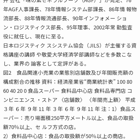
年AGF人事課長、78年情報システム部課長、86年情 報物
流部長、88年情報流通部長、90年インフォメー ショ
ン・ロジスティクス部長、95年理事、2002年常 勤監査
役に就任し、現在に至る。
日本ロジスティク スシステム協会（JILS）が主催する資
格講座の講師 や敬愛大学経済学部講師などを多数こな
し、業界の 論客として定評がある。
図2 食品関連小売業の業態別店舗数及び年間販売額の
構成割合の推移 資料：経済産業省“商業統計表” 100 80
60 40 20 0 食品スーパー 食料品中心店 食料品専門店 コ
ンビニエンス ・ストア 〈店舗数〉 〈年間売上額〉 平成
３年 ６年 ９年 11 年 ３年 ６年 ９年 11 年 注：1）食品ス
ーパー：売り場面積250平方メートル以上、食品の取扱
額70％以上、セ ルフ方式の店。
2）食料品中心店：食品の取扱額が50％以上の商店。