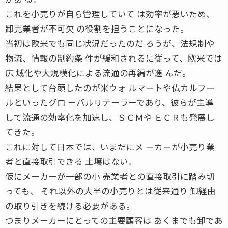
これを小売りが自ら管理していて は効率が悪いため、
卸売業者が不可欠 の役割を担うことになった。
当初は欧米でも同じ状況だったのだ ろうが、法規制や
物流、情報の制約条 件が緩和されるに従って、欧米では
広 域化や大規模化による流通の再編が進 んだ。
結果として台頭したのが米ウォ ルマートや仏カルフー
ルといったグロ ーバルリテーラーであり、彼らが主導
して流通の効率化を加速し、ＳＣＭや ＥＣＲも発展し
てきた。
これに対して日本では、いまだにメ ーカーが小売り業
者と直接取引できる 土壌はない。
仮にメーカーが一部の小 売業者との直接取引に踏み切
っても、 それ以外の大半の小売りとは従来通り 卸経由
の取り引きを続ける必要がある。
つまりメーカーにとっての主要顧客は あくまでも卸であ