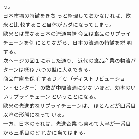
う。
日本市場の特徴をきち っと整理しておかなければ、欧
米と比 較すること自体がムダになってしまう。
欧米とは異なる日本の流通事情 今回は食品のサプライ
チェーンを例 にとりながら、日本の流通の特徴を説 明
する。
次ページの図１に示した通り、 近代の食品産業の物流パ
ターンは概ね 八つの型に大別できる。
商品在庫を保 有するＤ／Ｃ（ディストリビューショ
ン・センター）の数が中間流通に少な いほど、効率のい
いサプライチェーン ということになる。
欧米の先進的なサプライチェーンは、 ほとんどが四番目
以降の形態になって いる。
一方、日本のそれは、先進企業 も含めて大半が一番目
から三番目のど れかに当てはまる。