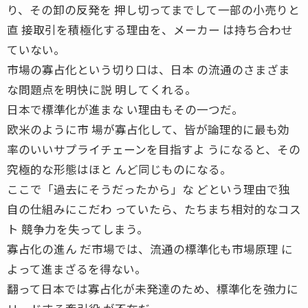
り、その卸の反発を 押し切ってまでして一部の小売りと
直 接取引を積極化する理由を、メーカー は持ち合わせ
ていない。
市場の寡占化という切り口は、日本 の流通のさまざま
な問題点を明快に説 明してくれる。
日本で標準化が進まな い理由もその一つだ。
欧米のように市 場が寡占化して、皆が論理的に最も効
率のいいサプライチェーンを目指すよ うになると、その
究極的な形態はほと んど同じものになる。
ここで「過去にそうだったから」な どという理由で独
自の仕組みにこだわ っていたら、たちまち相対的なコス
ト 競争力を失ってしまう。
寡占化の進ん だ市場では、流通の標準化も市場原理 に
よって進まざるを得ない。
翻って日本では寡占化が未発達のため、標準化を強力に