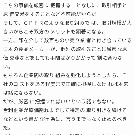
自らの原価を厳密 に把握することなしに、取引相手と
原 価交渉をすることなど不可能だからだ。
そして、ＣＰＦＲのような取り組みで は、取引規模が大
きいからこそ双方の メリットも顕著になる。
一方、卸を介して数百もの小売り業 者と付き合っている
日本の食品メーカ ーが、個別の取引先ごとに緻密な原
価 交渉などをしても手間ばかりかかって 割に合わな
い。
もちろん企業間の取り 組みを強化しようとしたら、自
社のコ ストをある程度まで正確に把握しなけ れば本来
は話にならない。
だが、厳密 に把握すればいいという話でもない。
営利企業が原価割れまでして特定の 取り引きを続ける
などという愚かな行 為は、言うまでもなく止めるべき
だ。