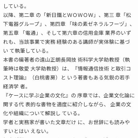
している。
以降、第二章 の「新日鐵とＷＯＷＯＷ」、第三 章「松
下電器グループ」、第四章 「味の素ゼネラルフーヅ」、
第五章 「電通」、そして第六章の信用金庫 業界のいず
れも、当該事業で実務 経験のある講師が実体験に基づ
い て執筆している。
本書の編著者の遠山正朗長岡技 術科学大学助教授（執
筆時は敬愛 大学助教授）は、『情報通信技術 と取引コ
スト理論』（白桃書房）と いう著書もある気鋭の若手
経済学 者。
『ケースに学ぶ企業の文化』の 序章では、企業文化論に
関する代 表的な書物を適度に紹介しながら、 企業の文
化や組織について解説し ている。
学者と実務家が書いた文章だけ に、お世辞にも読みや
すいとはい えない。