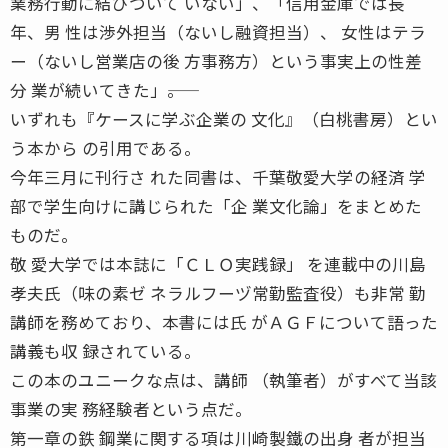
業務行動に結びついて いない」、「信用金庫では長
年、男 性は渉外担当（ないし融資担当）、 女性はテラ
ー（ないし営業店の後 方事務方）という事実上の性差
分 業が続いてきた」――。
いずれも『ケースに学ぶ企業の 文化』（白桃書房）とい
う本から の引用である。
今年三月に刊行さ れた同書は、千葉敬愛大学の経済 学
部で学生向けに講じられた「企 業文化論」をまとめた
ものだ。
敬 愛大学では本誌に「ＣＬＯ実践録」 を連載中の川島
孝夫氏（味の素ゼ ネラルフーヅ常勤監査役）も非常 勤
講師を務めており、本書には氏 がＡＧＦについて語った
講義も収 録されている。
この本のユニークな点は、講師 （執筆者）がすべて当該
事業の実 務経験者という点だ。
第一章の鉄 鋼業に関する項は川崎製鐵の出身 者が担当