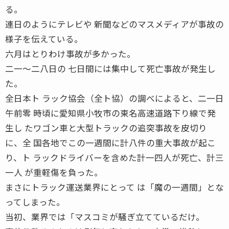
る。
連日のようにテレビや 新聞などのマスメディアが事故の
様子を伝えている。
六月はとりわけ事故が多かった。
二一〜二八日の 七日間には集中して死亡事故が発生し
た。
全日本ト ラック協会（全ト協）の調べによると、二一日
午前零 時頃に愛知県小牧市の東名高速道路下り線で発
生し たワゴン車と大型トラックの追突事故を皮切り
に、全 国各地でこの一週間に計八件の重大事故が起こ
り、ト ラックドライバーを含めた計一四人が死亡、計三
一人 が重軽傷を負った。
まさにトラック運送業界にとって は「魔の一週間」とな
ってしまった。
当初、業界では「マスコミが騒ぎ立てているだけ。