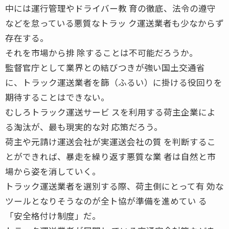
中には運行管理やドライバー教 育の徹底、法令の遵守
などを怠っている悪質なトラッ ク運送業者も少なからず
存在する。
それを市場から排 除することは不可能だろうか。
監督官庁として業界との結びつきが強い国土交通省
に、トラック運送業者を篩（ふるい）に掛ける役回りを
期待することはできない。
むしろトラック運送サービ スを利用する荷主企業によ
る淘汰が、最も現実的な対 応策だろう。
荷主や元請け運送会社が実運送会社の質 を判断するこ
とができれば、暴走を繰り返す悪質な業 者は自然と市
場から姿を消していく。
トラック運送業者を選別する際、荷主側にとって有 効な
ツールとなりそうなのが全ト協が準備を進めてい る
「安全格付け制度」だ。