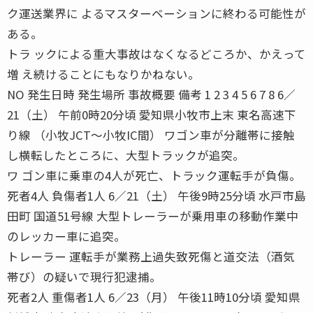
ク運送業界に よるマスターベーションに終わる可能性が
ある。
トラ ックによる重大事故はなくなるどころか、かえって
増 え続けることにもなりかねない。
NO 発生日時 発生場所 事故概要 備考 1 2 3 4 5 6 7 8 6／
21（土） 午前0時20分頃 愛知県小牧市上末 東名高速下
り線 （小牧JCT〜小牧IC間） ワゴン車が分離帯に接触
し横転したところに、大型トラックが追突。
ワ ゴン車に乗車の4人が死亡、トラック運転手が負傷。
死者4人 負傷者1人 6／21（土） 午後9時25分頃 水戸市島
田町 国道51号線 大型トレーラーが乗用車の移動作業中
のレッカー車に追突。
トレーラー 運転手が業務上過失致死傷と道交法（酒気
帯び）の疑いで現行犯逮捕。
死者2人 重傷者1人 6／23（月） 午後11時10分頃 愛知県