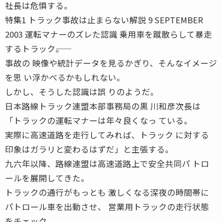
社長は危惧する。
特集1 トラック事故は止まらない解説 9 SEPTEMBER
2003 運転マナーのズレた認識 乗用車を蹴散らして暴走
するトラック――。
事故の 映像や統計データを見るかぎり、そんなイメージ
を思 い浮かべるかもしれない。
しかし、そうした認識は誤 りのようだ。
日本路線トラック連盟本部事務局の黒 川和彦次長は
「トラックの運転マナーは年々良くなっ ている。
実際に高速道路を走行してみれば、トラック に対する
印象はガラリと変わるはずだ」と主張する。
九六年以降、路線連盟は高速道路上で安全共同パ トロ
ールを展開してきた。
トラックの通行がもっとも 激しくなる深夜の時間帯に
パトロール車を出動させ、 営業用トラックの走行状態
をチェック。