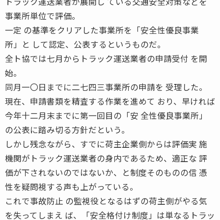
トラック運送業者が展開し ている交通安全対策などを
事業所単位で評価。
一定 の基準をクリアした事業所を「安全性優良事業
所」と して認定、公表するというものだ。
全ト協では七月からトラック運送業者の申請受付 を開
始。
同月一〇日までに二七四三事業所の申請を 受理した。
現在、申請書類を精査する作業を進めて おり、早ければ
今年十二月末までに第一回目の「安 全性優良事業所」
の公表に踏み切る方針だという。
しかし残念ながら、すでに荷主企業側からは評価実 施
機関がトラック運送業者の身内であるため、適正な 評
価が下されないのではないか、と制度そのものの信 憑
性を疑問視する声も上がっている。
これで事故防止 の監視役となるはずの荷主側がやる気
を失ってしまえ ば、「安全格付け制度」は単なるトラッ