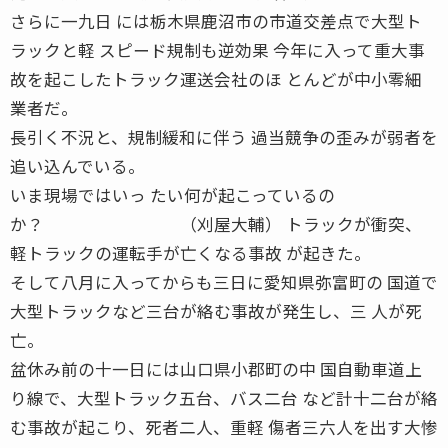
さらに一九日 には栃木県鹿沼市の市道交差点で大型ト
ラックと軽 スピード規制も逆効果 今年に入って重大事
故を起こしたトラック運送会社のほ とんどが中小零細
業者だ。
長引く不況と、規制緩和に伴う 過当競争の歪みが弱者を
追い込んでいる。
いま現場ではいっ たい何が起こっているの
か？ （刈屋大輔） トラックが衝突、
軽トラックの運転手が亡くなる事故 が起きた。
そして八月に入ってからも三日に愛知県弥富町の 国道で
大型トラックなど三台が絡む事故が発生し、三 人が死
亡。
盆休み前の十一日には山口県小郡町の中 国自動車道上
り線で、大型トラック五台、バス二台 など計十二台が絡
む事故が起こり、死者二人、重軽 傷者三六人を出す大惨