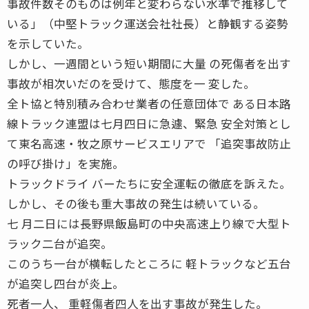
事故件数そのものは例年と変わらない水準で推移して
いる」（中堅トラック運送会社社長）と静観する姿勢
を示していた。
しかし、一週間という短い期間に大量 の死傷者を出す
事故が相次いだのを受けて、態度を一 変した。
全ト協と特別積み合わせ業者の任意団体で ある日本路
線トラック連盟は七月四日に急遽、緊急 安全対策とし
て東名高速・牧之原サービスエリアで 「追突事故防止
の呼び掛け」を実施。
トラックドライ バーたちに安全運転の徹底を訴えた。
しかし、その後も重大事故の発生は続いている。
七 月二日には長野県飯島町の中央高速上り線で大型ト
ラック二台が追突。
このうち一台が横転したところに 軽トラックなど五台
が追突し四台が炎上。
死者一人、 重軽傷者四人を出す事故が発生した。