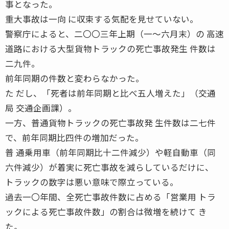
事となった。
重大事故は一向 に収束する気配を見せていない。
警察庁によると、二〇〇三年上期（一〜六月末）の 高速
道路における大型貨物トラックの死亡事故発生 件数は
二九件。
前年同期の件数と変わらなかった。
た だし、「死者は前年同期と比べ五人増えた」（交通
局 交通企画課）。
一方、普通貨物トラックの死亡事故発 生件数は二七件
で、前年同期比四件の増加だった。
普 通乗用車（前年同期比十二件減少）や軽自動車（同
六件減少）が着実に死亡事故を減らしているだけに、
トラックの数字は悪い意味で際立っている。
過去一〇年間、全死亡事故件数に占める「営業用 トラ
ックによる死亡事故件数」の割合は微増を続けて き
た。