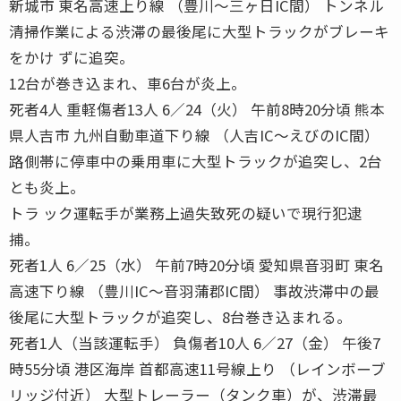
新城市 東名高速上り線 （豊川〜三ヶ日IC間） トンネル
清掃作業による渋滞の最後尾に大型トラックがブレーキ
をかけ ずに追突。
12台が巻き込まれ、車6台が炎上。
死者4人 重軽傷者13人 6／24（火） 午前8時20分頃 熊本
県人吉市 九州自動車道下り線 （人吉IC〜えびのIC間）
路側帯に停車中の乗用車に大型トラックが追突し、2台
とも炎上。
トラ ック運転手が業務上過失致死の疑いで現行犯逮
捕。
死者1人 6／25（水） 午前7時20分頃 愛知県音羽町 東名
高速下り線 （豊川IC〜音羽蒲郡IC間） 事故渋滞中の最
後尾に大型トラックが追突し、8台巻き込まれる。
死者1人（当該運転手） 負傷者10人 6／27（金） 午後7
時55分頃 港区海岸 首都高速11号線上り （レインボーブ
リッジ付近） 大型トレーラー（タンク車）が、渋滞最