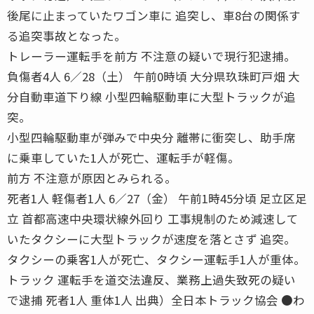
後尾に止まっていたワゴン車に 追突し、車8台の関係す
る追突事故となった。
トレーラー運転手を前方 不注意の疑いで現行犯逮捕。
負傷者4人 6／28（土） 午前0時頃 大分県玖珠町戸畑 大
分自動車道下り線 小型四輪駆動車に大型トラックが追
突。
小型四輪駆動車が弾みで中央分 離帯に衝突し、助手席
に乗車していた1人が死亡、運転手が軽傷。
前方 不注意が原因とみられる。
死者1人 軽傷者1人 6／27（金） 午前1時45分頃 足立区足
立 首都高速中央環状線外回り 工事規制のため減速して
いたタクシーに大型トラックが速度を落とさず 追突。
タクシーの乗客1人が死亡、タクシー運転手1人が重体。
トラック 運転手を道交法違反、業務上過失致死の疑い
で逮捕 死者1人 重体1人 出典）全日本トラック協会 ●わ