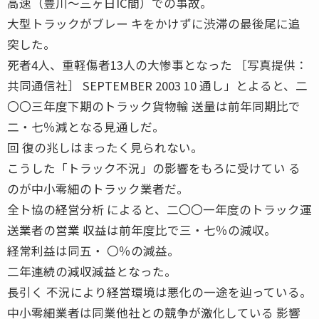
高速（豊川〜三ヶ日IC間）での事故。
大型トラックがブレー キをかけずに渋滞の最後尾に追
突した。
死者4人、重軽傷者13人の大惨事となった ［写真提供：
共同通信社］ SEPTEMBER 2003 10 通し」とよると、二
〇〇三年度下期のトラック貨物輸 送量は前年同期比で
二・七％減となる見通しだ。
回 復の兆しはまったく見られない。
こうした「トラック不況」の影響をもろに受けてい る
のが中小零細のトラック業者だ。
全ト協の経営分析 によると、二〇〇一年度のトラック運
送業者の営業 収益は前年度比で三・七％の減収。
経常利益は同五・ 〇％の減益。
二年連続の減収減益となった。
長引く 不況により経営環境は悪化の一途を辿っている。
中小零細業者は同業他社との競争が激化している 影響