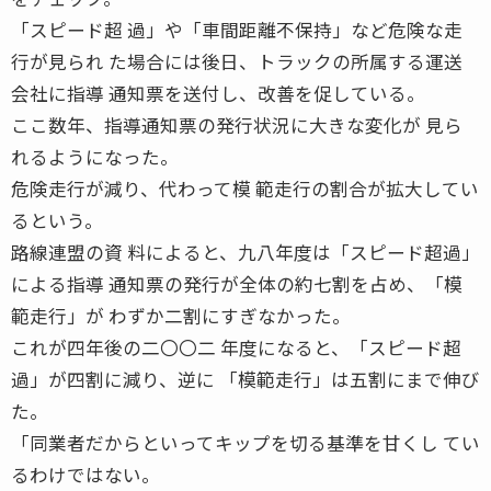
「スピード超 過」や「車間距離不保持」など危険な走
行が見られ た場合には後日、トラックの所属する運送
会社に指導 通知票を送付し、改善を促している。
ここ数年、指導通知票の発行状況に大きな変化が 見ら
れるようになった。
危険走行が減り、代わって模 範走行の割合が拡大してい
るという。
路線連盟の資 料によると、九八年度は「スピード超過」
による指導 通知票の発行が全体の約七割を占め、「模
範走行」が わずか二割にすぎなかった。
これが四年後の二〇〇二 年度になると、「スピード超
過」が四割に減り、逆に 「模範走行」は五割にまで伸び
た。
「同業者だからといってキップを切る基準を甘くし てい
るわけではない。