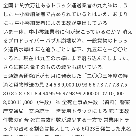
全国 に約六万社あるトラック運送業者の九九％はこう
した 中小零細業者で占められているとはいえ、あまり
にも 中小零細業者による事故が突出している。
いま一体、中小零細業者に何が起こっているのか？ 消え
るプロドライバー バブル崩壊以降、一般貨物のトラッ
ク運賃水準は 年を追うごとに低下、九五年を一〇〇と
すると、現在 は九五の水準にまで落ち込んでしまった。
さらに輸送 量そのものの減少も続いている。
日通総合研究所が七 月に発表した「二〇〇三年度の経
済と貨物輸送の見 2 4 6 8 9,000 10 93 6.6 7.3 7.7 7.8 7.5
8.0 8.2 8.7 8.1 8.4 94 95 96 97 98 99 2000 01 02 10,000
8,000 11,000 （件数） ％ 全死亡事故件数 （資料）警察
庁交通局「交通統計」 営業用トラックによる 死亡事故
件数の割合 死亡事故件数が減少する一方で 営業用トラ
ックの占める割合は拡大している 6月23日発生した東名