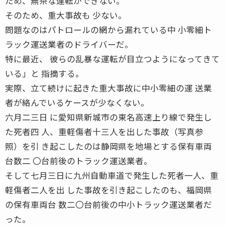
ため、無茶な運転ができない。
そのため、重大事故も 少ない。
問題なのはパトロールの網から漏れている中 小零細ト
ラック運送業者のドライバーだ。
特に最近、 彼らの乱暴な運転が目立つようになってきて
いる」と 指摘する。
実際、立て続けに起きた重大事故に中小零細の運 送業
者が絡んでいるケースが少なくない。
六月二三日 に愛知県新城市の東名高速上り線で発生し
た死者四 人、重軽傷者十三人を出した事故（写真参
照）を引 き起こしたのは静岡県を地場とする保有車両
台数二 〇台前後のトラック運送業者。
そして七月三日に九州自動車道で発生した死者一人、重
軽傷者二人を出 した事故を引き起こしたのも、福岡県
の保有車両台 数二〇台前後の中小トラック運送業者だ
った。