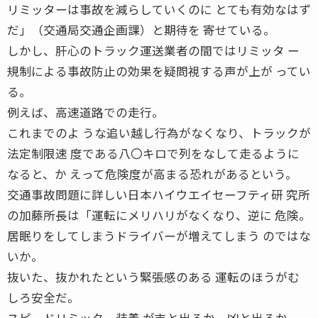
リミッターは事故を減らしていくのに とても有効なはず
だ」（交通局交通企画課）と期待を 寄せている。
しかし、肝心のトラック運送業者の間ではリミッタ ー
規制による事故防止の効果を疑問視する声が上が ってい
る。
例えば、高速道路での走行。
これまでのよ うな追い越し行為がなくなり、トラックが
法定制限速 度である八〇キロで列をなして走るように
なると、か えって危険度が高まる恐れがあるという。
交通事故問題に詳しい日本ハイウエイセーフティ研 究所
の加藤所長は「運転にメリハリがなくなり、逆に 危険。
居眠りをしてしまうドライバーが増えてしまう のではな
いか。
抜いた、抜かれたという緊張感のある 運転のほうがむ
しろ安全だ。
スピードリミッター装着 が吉と出るか、凶と出るか。