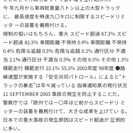
今 年九月から車両総重量八トン以上の大型トラック
に、 最高速度を時速九〇キロに制限するスピードリミ
ッタ ーの装着を義務付ける。
規制の狙いはもちろん、重大 スピード超過 67.3％ スピ
ード超過 42.3％ 車間距離 不保持 0.9％ 車間距離 不保持
0.4％ 危険な追越 0.3％ 危険な追越 0.2％ 通行区分 不適
当 2.1% 通行区分 不適当 0.5% その他 6.3％ その他 1.3％
模範走行 模範走行 23.1％ 55.3％ 2002年度 98年度 ●路
線連盟が実施する「安全共同パトロール」によると“ト
ラックの暴走”は年々減っている 指導通知票の発行状況
11 SEPTEMBER 2003 事故の発生を防止することだ。
警察庁では「欧州では一〇年ほど前からスピードリ ミ
ッターの装着を義務付けて、大きな成果を上げてい る。
日本での重大事故の発生原因はスピード超過が 圧倒的
に多い。