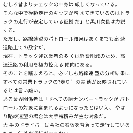
むしろ昔よりチェックの中身は 厳しくなっている。
そんな中で模範走行のキップが増 えてきているのはトラ
ックの走行が安定している証拠 だ」と黒川次長は力説
する。
ただし、路線連盟のパトロール結果はあくまでも高 速
道路上での数字だ。
現在、トラック運送業者の多 くは経費削減のため、高
速道路の利用を極力控える 傾向にある。
そのことを踏まえると、必ずしも路線連 盟の分析結果に
すべての営業トラックの?走り〞の実 態が反映されてい
るとは言い難い。
ある業界関係者は「すべての緑ナンバートラックが パト
ロールの対象に含まれるようになったとはいえ、 やは
り路線連盟の場合は大手特積みが主な対象だ。
大 手のドライバーは会社の看板を背負って走行している