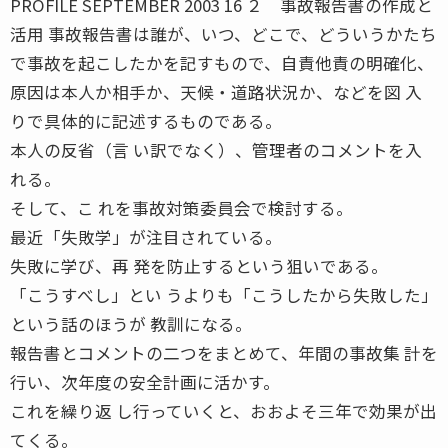
PROFILE SEPTEMBER 2003 16 ２ 事故報告書の作成と
活用 事故報告書は誰が、いつ、どこで、どういうかたち
で事故を起こしたかを記すもので、自責他責の明確化、
原因は本人か相手か、天候・道路状況か、などを図 入
りで具体的に記述するものである。
本人の反省（言 い訳でなく）、管理者のコメントを入
れる。
そして、こ れを事故対策委員会で検討する。
最近「失敗学」が注目されている。
失敗に学び、再 発を防止するという狙いである。
「こうすべし」とい うよりも「こうしたから失敗した」
という話のほうが 教訓になる。
報告書とコメントの二つをまとめて、年間の事故集 計を
行い、次年度の安全計画に活かす。
これを繰り返 し行っていくと、おおよそ三年で効果が出
てくる。