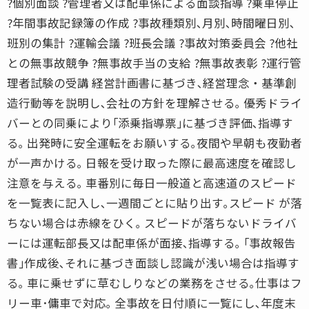
?個別面談 ?管理者又は配車係による面談指導 ?乗車停止
?年間事故記録簿の作成 ?事故種類別､月別､時間曜日別､
班別の集計 ?運輸会議 ?班長会議 ?事故対策委員会 ?他社
との無事故競争 ?無事故手当の支給 ?無事故表彰 ?運行管
理者試験の受講 経営計画書に基づき､経営理念・基準創
造行動等を説明し､会社の方針を理解させる｡ 優秀ドライ
バーとの同乗により｢添乗指導票｣に基づき評価､指導す
る｡ 出発時に安全運転をお願いする｡夜間や早朝も夜勤者
が一声かける｡ 日報を受け取った際に最高速度を確認し
注意を与える｡ 車番別に毎日一般道と高速道のスピード
を一覧表に記入し､一週間ごとに貼り出す｡スピード が落
ちない場合は赤線をひく｡ スピードが落ちないドライバ
ーには運転部長又は配車係が面接､指導する｡ ｢事故報告
書｣作成後､それに基づき面談し認識が浅い場合は指導す
る｡ 車に乗せずに草むしりなどの業務をさせる｡仕事はフ
リー車･傭車で対応｡ 全事故を日付順に一覧にし､年度末