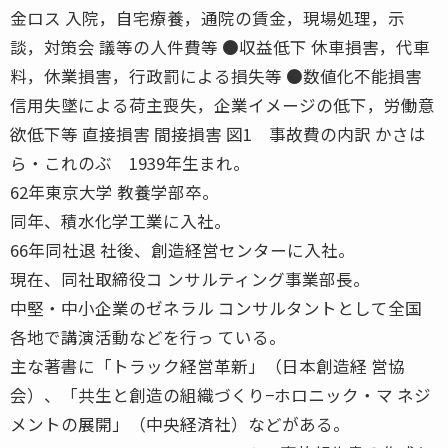
金ロス 入院，自宅療養，通院の賃金，現場処理，示
談，対策会 議等の人件費等 ●収益低下 休車損害，代車
料，休業損害，行政罰による損失等 ●数値化不能損害
信用失墜による荷主喪失，企業イメージの低下，労働意
欲低下等 直接損害 間接損害 図1 事故費の内訳 かさは
ら・これのぶ 1939年生まれ。
62年東京大学 教養学部卒。
同年、積水化学工業に入社。
66年同社退 社後、創造経営センターに入社。
現在、同社取締役コ ンサルティング事業部長。
中堅・中小企業のゼネラル コンサルタントとして全国
各地で講演活動などを行っ ている。
主な著書に「トラック経営革新」（日本創造経 営協
会）、「共生と創造の組織づくり−ホロニック・マ ネジ
メントの展開」（中央経済社）などがある。