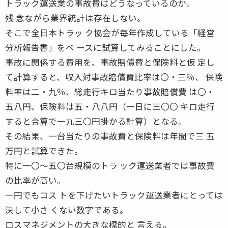
トラック運送業の事故費はどうなっているのか。
残 念ながら業界統計は存在しない。
そこで全日本トラッ ク協会が毎年作成している「経営
分析報告書」をベ ースに試算してみることにした。
事故に関係する費用を、事故賠償費と保険料と仮 定し
て計算すると、収入対事故賠償費比率は〇・三％、 保険
料率は二・九％、総走行キロ当たり事故賠償費 は〇・
五八円、保険料は五・八八円（一日に三〇〇 キロ走行
すると合算で一九三〇円掛かる計算）となる。
その結果、一台当たりの事故費と保険料は年間で三 五
万円と試算できた。
特に一〇〜五〇台規模のトラ ック運送業者では事故費
の比率が高い。
一円でもコス トを下げたいトラック運送業者にとっては
決して小さ くない数字である。
ロスマネジメントの大きな標的と 言える。