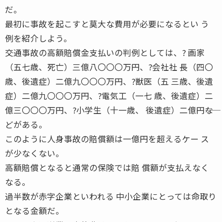
だ。
最初に事故を起こすと莫大な費用が必要になるとい う
例を紹介しよう。
交通事故の高額賠償金支払いの判例としては、? 画家
（五七歳、死亡）三億八〇〇〇万円、?会社社 長（四〇
歳、後遺症）二億九〇〇〇万円、?獣医（五 三歳、後遺
症）二億九〇〇〇万円、?電気工（一七 歳、後遺症）二
億三〇〇〇万円、?小学生（十一歳、 後遺症）二億円――な
どがある。
このように人身事故の賠償額は一億円を超えるケー ス
が少なくない。
高額賠償となると通常の保険では賠 償額が支払えなく
なる。
過半数が赤字企業といわれる 中小企業にとっては命取り
となる金額だ。