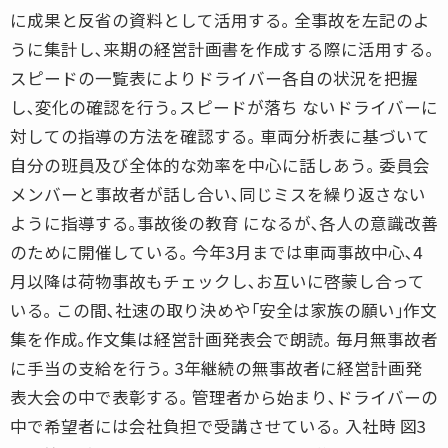
に成果と反省の資料として活用する｡ 全事故を左記のよ
うに集計し､来期の経営計画書を作成する際に活用する｡
スピードの一覧表によりドライバー各自の状況を把握
し､変化の確認を行う｡スピードが落ち ないドライバーに
対しての指導の方法を確認する｡ 車両分析表に基づいて
自分の班員及び全体的な効率を中心に話しあう｡ 委員会
メンバーと事故者が話し合い､同じミスを繰り返さない
ように指導する｡事故後の教育 になるが､各人の意識改善
のために開催している｡ 今年3月までは車両事故中心､4
月以降は荷物事故もチェックし､お互いに啓蒙し合って
いる｡ この間､社速の取り決めや｢安全は家族の願い｣作文
集を作成｡作文集は経営計画発表会で朗読｡ 毎月無事故者
に手当の支給を行う｡ 3年継続の無事故者に経営計画発
表大会の中で表彰する｡ 管理者から始まり､ドライバーの
中で希望者には会社負担で受講させている｡ 入社時 図3