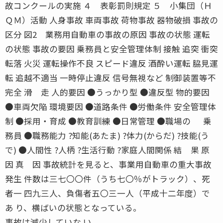
故コンクールの実施 ４ 表彰罰則規定 ５ 小集団（Ｈ
ＱＭ）活動 人身事故 車両事故 荷物事故 器物破損 事故の
区分 図2 業務用自動車の事故の原因 事故の状態 運転
の状態 事故の要因 乗務員と安全管理体制 接触 追突 衝突
転落 火災 運転操作不良 スピード違反 酒酔い運転 脇見運
転 追越不適当 一時停止違反 信号無視など 制御装置等不
完全 滑 走 人的要因 ●うっかり型 ●違反型 物的要因
●車両欠陥 環境要因 ●道路条件 ●労働条件 安全管理体
制 ●採用・育成 ●教育訓練 ●日常管理 ●職場の 乗
務員 ●職務能力 ?知能(あたま) ?体力(からだ) ?技能(う
で) ●人間性 ?人柄 ?生活行動 ?家庭人間関係 結 果 原
因 真 因 事故統計を見ると、事業用自動車の重大事故
発生 件数は三七〇〇件（うち七〇％がトラック）、死
者一 四九三人、負傷者五〇三一人（平成十二年度）で
あ り、横ばいの状態となっている。
事故は減少していな い。