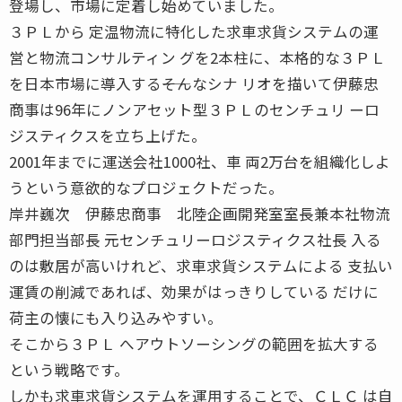
登場し、市場に定着し始めていました。
３ＰＬから 定温物流に特化した求車求貨システムの運
営と物流コンサルティン グを2本柱に、本格的な３ＰＬ
を日本市場に導入する――そんなシナ リオを描いて伊藤忠
商事は96年にノンアセット型３ＰＬのセンチュリ ーロ
ジスティクスを立ち上げた。
2001年までに運送会社1000社、車 両2万台を組織化しよ
うという意欲的なプロジェクトだった。
岸井巍次 伊藤忠商事 北陸企画開発室室長兼本社物流
部門担当部長 元センチュリーロジスティクス社長 入る
のは敷居が高いけれど、求車求貨システムによる 支払い
運賃の削減であれば、効果がはっきりしている だけに
荷主の懐にも入り込みやすい。
そこから３ＰＬ へアウトソーシングの範囲を拡大する
という戦略です。
しかも求車求貨システムを運用することで、ＣＬＣ は自