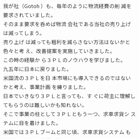
我が社（Gotoh ）も、毎年のように物流経費の削 減を
要求されていました。
そのまま要求を呑めば物流 会社である当社の売り上げ
は減ってしまう。
売り上げ は減っても粗利を減らさない方法はないかと
色々と考 え、改善提案を実施していきました。
この時の経験か ら３ＰＬのノウハウを学びました。
九五年に日本に戻りました。
米国流の３ＰＬを日 本市場にも導入できるのではない
かと考え、事業計画 を練りました。
日本でいきなり３ＰＬと言っても、す ぐに荷主に理解し
てもらうのは難しいかも知れない。
そこで事業の柱として３ＰＬともう一つ、求車求貨シ ス
テムに目を着けました。
米国では３ＰＬブームと同じ頃、求車求貨システム も