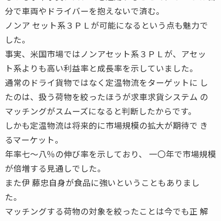
分で車両やドライバーを抱えないで済む。
ノンア セット系３ＰＬが可能になるという点も魅力で
した。
事実、米国市場ではノンアセット系３ＰＬが、アセッ
ト系よりも高い利益率と成長率を示していました。
通常のドライ貨物ではなく定温物流をターゲットに し
たのは、扱う荷物を絞ったほうが求車求貨システム の
マッチングがスムーズになると判断したからです。
しかも定温物流は将来的に市場規模の拡大が期待で き
るマーケット。
年率七〜八％の伸び率を示しており、 一〇年で市場規模
が倍増する見通しでした。
また伊 藤忠自身が食品に強いということもありまし
た。
マッチングする荷物の対象を絞ったことは今でも正 解