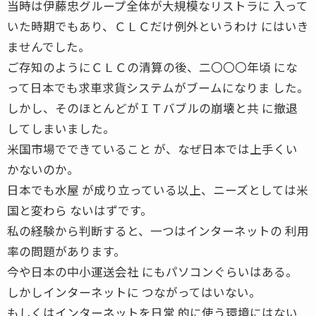
当時は伊藤忠グループ全体が大規模なリストラに 入って
いた時期でもあり、ＣＬＣだけ例外というわけ にはいき
ませんでした。
ご存知のようにＣＬＣの清算の後、二〇〇〇年頃 にな
って日本でも求車求貨システムがブームになりま した。
しかし、そのほとんどがＩＴバブルの崩壊と共 に撤退
してしまいました。
米国市場でできていること が、なぜ日本では上手くい
かないのか。
日本でも水屋 が成り立っている以上、ニーズとしては米
国と変わら ないはずです。
私の経験から判断すると、一つはインターネットの 利用
率の問題があります。
今や日本の中小運送会社 にもパソコンぐらいはある。
しかしインターネットに つながってはいない。
もしくはインターネットを日常 的に使う環境にはない