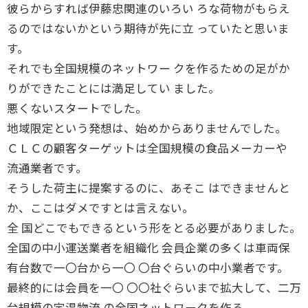
彼らからすれば伊藤忠関連のいろい ろな荷物がもらえ
るのではないかという期待が先に立 っていたと思いま
す。
それでも全国規模のネットワー クを作るための足がか
りができたことには満足してい ました。
悪くないスタートでした。
地域限定という発想は、始めからありませんでした。
ＣＬＣの顧客ターゲットは全国規模の食品メーカーや
流通業者です。
そうした荷主に提案するのに、あそこ はできませんと
か、ここはダメですとは言えない。
全 国どこでもできるという形をとる必要がありました。
全国の中小運送業者を組織化 会員企業の多くは車両保
有台数で一〇台から一〇 〇台ぐらいの中小業者です。
最終的には会員を一〇 〇〇社ぐらいまで拡大して、二万
台規模の定温物流 の全国ネットワークを作る。