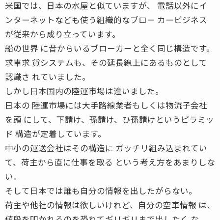
米国では、日本の水屋と似ていますが、 電話以外にイ
ンターネットなども使う組織的なブロー カービジネス
が従来から成り立っています。
船の世界 に昔からいるブローカーと全く同じ構造です。
求車求 貨システムも、その延長線上にあるものとして
認識さ れていました。
しかし日本国内の陸運市場は違いました。
日本の 陸運市場には大手路線業者もしくは物流子会社
を頭 にして、下請け、孫請け、ひ孫請けというピラミッ
ド 構造が定着しています。
中小の運送会社はその構造に ガッチリ組み込まれてい
て、荷主から直に仕事を取る という考え方をあまりしな
い。
そして日本では誰も自分の情報を出したがらない。
荷主や他社の情報は欲しいけれど、自分の空車情報 は、
値段を叩かれるのを恐れてギリギリまで出したく な