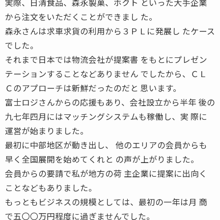
実際、日清食品、森永製菓、ホクト といった大手企業
から注文をいただくことができまし た。
森永さんは求車求貨の利用から３ＰＬに発展し たケース
でした。
それまで日本では物流会社が提案書 をもとにプレゼン
テーションすることなどありません でしたから、ＣＬ
Ｃのアプローチは新鮮だったのだと 思います。
富士ロジさんからの応援もあり、会社設立から半年 後の
九七年四月にはマッチングシステムも稼働し、実 際に
運営が始まりました。
最初に中部地区が動き出し、 他のエリアの会員からも
早く全国展開を始めてくれと の声が上がりました。
会員からの要請で私が地方の荷 主企業に提案に出向く
ことなどもありました。
もっともビジネスの規模としては、最初の一年は月 商
で五〇〇万円程度に過ぎませんでした。