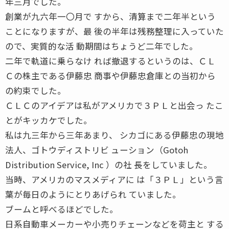
年三月でした。
創業が九六年一〇月で すから、清算まで二年半という
ことになりますが、最 後の半年は残務整理に入っていた
ので、実質的な活 動期間はちょうど二年でした。
二年で軌道に乗らなけ れば撤退するというのは、ＣＬ
Ｃの株主である伊藤忠 商事や伊藤忠倉庫との当初から
の約束でした。
ＣＬＣのアイデアは私がアメリカで３ＰＬと出会っ たこ
とがキッカケでした。
私は九三年から三年あまり、 シカゴにある伊藤忠の現地
法人、ゴトウディストリビ ューション（Gotoh
Distribution Service, Inc ）の社 長をしていました。
当時、アメリカのマスメディアに は「３ＰＬ」という言
葉が毎日のようにとりあげられ ていました。
ブームと呼べるほどでした。
日系自動車メーカーや小売りチェーンなどを荷主と する