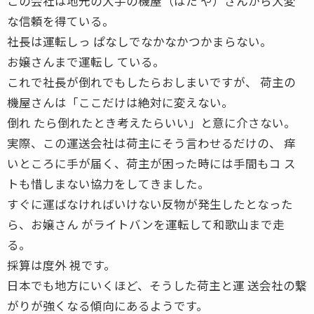
この会社は地元の大手の機屋（はた や）さんから大変
な信頼を得ている。
社長は運転しっ ぱなしでなかなかつかまらない。
お嬢さんまで運転し ている。
これで社長が倒れでもしたらおしまいですが、 荷主の
機屋さんは「ここだけは絶対に変えない。
倒れ たら倒れたとき考えたらいい」と意に介さない。
実際、この運送会社は荷主にそう言わせるだけの、 痒
いところに手が届く、荷主が困った時には手間もコ ス
トも惜しまない協力をしてきました。
すぐに運ばなければいけない反物が発生したとなった
ら、お嬢さん がライトバンを運転して和歌山まで走
る。
採算は度外 視です。
日本でも地方にいくほど、そうした荷主と運 送会社の繋
がりが強くなる傾向にあるようです。