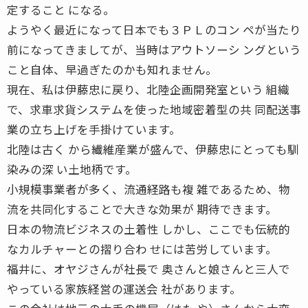
定すること になる。
ようやく最近になって日本でも３ＰＬのコン ペが当たり
前になってきましてが、当時はアウトソーシ ングという
こと自体、早過ぎたのかも知れません。
現在、私は伊藤忠に戻り、北陸企画開発室という 組織
で、求車求貨システムを使った地域密着型の共 同配送事
業の立ち上げを手掛けています。
北陸は古く から繊維産業が盛んで、伊藤忠にとっても馴
染みの深 い土地柄です。
小規模事業者が多く、流通経路も複 雑であるため、物
流を共同化することで大きな効果が 期待できます。
日本の物流ビジネスの土着性 しかし、ここでも伝統的
なカルチャーとの摺り合わ せには苦労しています。
福井に、オヤジさんが社長で 奥さんと娘さんと三人で
やっている家族経営の運送会 社があります。