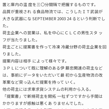
置と庫内の温 度を三〇分間隔で把握するものです。
品質が重視され る食品物流では、こうしたＩＴ武装が
大きな武器にな SEPTEMBER 2003 24 るという判断でし
た。
荷主企業への営業は、私を中心にＣＬＣの男性スタ ッ
フが当たりました。
荷主ごとに提案書を作って冷凍 冷蔵分野の荷主企業を回
りました。
提案内容は相手 によって様々です。
３ＰＬについて既に理解のある伊 藤忠関連の荷主など
は、事前にデータをいただいて最 初から生産物流の改
革案など突っ込んだ提案を持って いく。
他の荷主には求車求貨システムの利用から入る。
「提案書」で新規荷主を開拓 一社ずつですから手間は
かかりますが感触は悪くあ りませんでした。